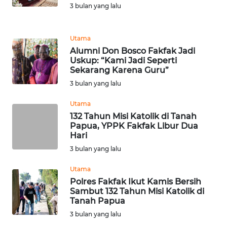
REDAKSI
3 bulan yang lalu
KARIR
Utama
Alumni Don Bosco Fakfak Jadi
DISCLAIMER
Uskup: “Kami Jadi Seperti
Sekarang Karena Guru”
3 bulan yang lalu
Wahana
News
Regional
Utama
132 Tahun Misi Katolik di Tanah
Papua, YPPK Fakfak Libur Dua
WN
Hari
SUMUT
3 bulan yang lalu
WN
Utama
JAKARTA
Polres Fakfak Ikut Kamis Bersih
Sambut 132 Tahun Misi Katolik di
Tanah Papua
WN
3 bulan yang lalu
JABAR