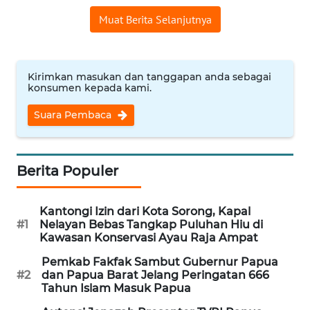
Muat Berita Selanjutnya
WN
SERAMBI
Kirimkan masukan dan tanggapan anda sebagai
WN
konsumen kepada kami.
JAMBI
Suara Pembaca
WN
SULTRA
Berita Populer
WN
NTB
Kantongi Izin dari Kota Sorong, Kapal
#1
Nelayan Bebas Tangkap Puluhan Hiu di
Kawasan Konservasi Ayau Raja Ampat
WN
SULTENG
Pemkab Fakfak Sambut Gubernur Papua
#2
dan Papua Barat Jelang Peringatan 666
Tahun Islam Masuk Papua
WN
SULBAR