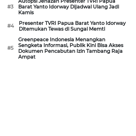
Autopsi Jenazah Presenter TVRI Papua
#3
Barat Yanto Idorway Dijadwal Ulang Jadi
Kamis
WN
BABEL
Presenter TVRI Papua Barat Yanto Idorway
#4
Ditemukan Tewas di Sungai Memti
WN
Greenpeace Indonesia Menangkan
SUMBAR
Sengketa Informasi, Publik Kini Bisa Akses
#5
Dokumen Pencabutan Izin Tambang Raja
Ampat
WN
SUMSEL
WN
BENGKULU
WN
LAMPUNG
WN
JATENG