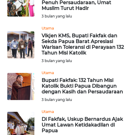
Penuh Persaudaraan, Umat
Informasi
Muslim Turut Hadir
3 bulan yang lalu
INDEKS
BERITA
Utama
Vikjen KMS, Bupati Fakfak dan
Sekda Papua Barat Apresiasi
KONTAK
Warisan Toleransi di Perayaan 132
KAMI
Tahun Misi Katolik
3 bulan yang lalu
INFO
IKLAN
Utama
Bupati Fakfak: 132 Tahun Misi
Katolik Bukti Papua Dibangun
TENTANG
dengan Kasih dan Persaudaraan
KAMI
3 bulan yang lalu
PEDOMAN
Utama
MEDIA
Di Fakfak, Uskup Bernardus Ajak
SIBER
Umat Lawan Ketidakadilan di
Papua