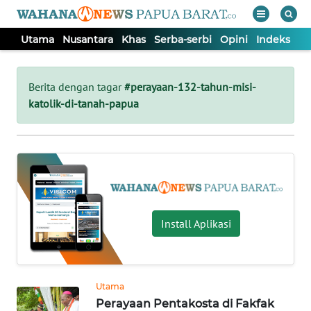
Utama
Nusantara
Khas
Serba-serbi
Opini
Indeks
WAHANA
Tutup
TV
Berita dengan tagar
#perayaan-132-tahun-misi-
katolik-di-tanah-papua
UTAMA
NUSANTARA
KHAS
Install Aplikasi
SERBA-
SERBI
Utama
OPINI
Perayaan Pentakosta di Fakfak