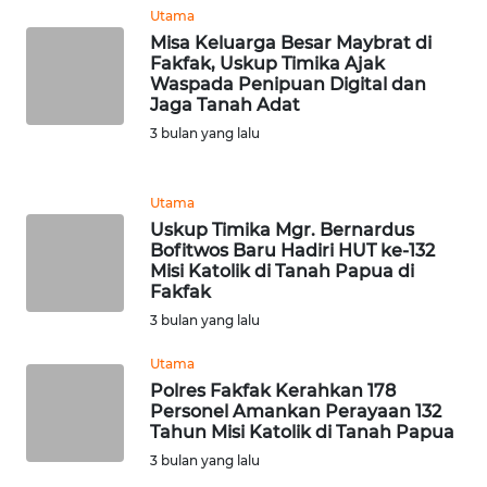
Utama
WN
Misa Keluarga Besar Maybrat di
BANTEN
Fakfak, Uskup Timika Ajak
Waspada Penipuan Digital dan
Jaga Tanah Adat
WN
3 bulan yang lalu
NTT
WN
Utama
KEPRI
Uskup Timika Mgr. Bernardus
Bofitwos Baru Hadiri HUT ke-132
Misi Katolik di Tanah Papua di
WN
Fakfak
PAPUA
3 bulan yang lalu
WN
Utama
PAPUA
Polres Fakfak Kerahkan 178
BARAT
Personel Amankan Perayaan 132
Tahun Misi Katolik di Tanah Papua
WN
3 bulan yang lalu
RIAU