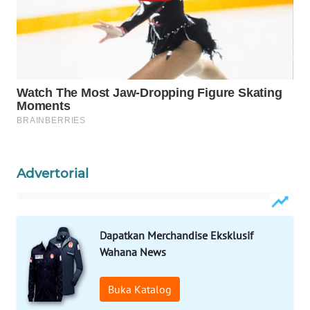
WAHANA
DESA
WISATA
LAPAK
WAHANA
Wahana
Network
Advertorial
KONSUMEN
LISTRIK
Dapatkan Merchandise Eksklusif
MASYARAKAT
Wahana News
KELISTRIKAN
Buka Katalog
WALINKI
ID