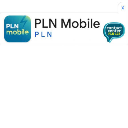
X
WAHANA MEDIA GROUP
|
|
|
WAHANA NEWS co
WAHANA TANI
WAHANA ADVOKAT
|
|
WAHANA INFRASTRUKTUR
WAHANA KONSUMEN