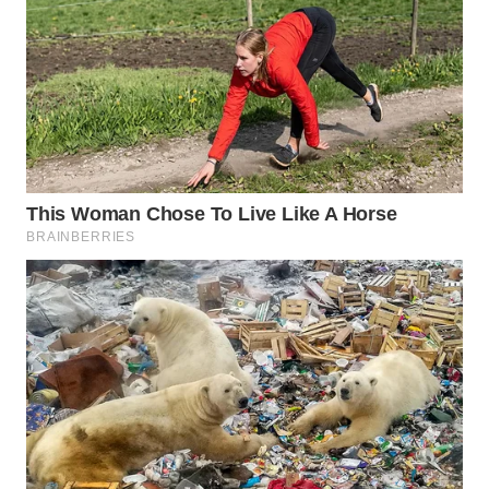
WN
NATUNA
WN
BINTAN
WN
MANDALIKA
WN
LIKUPANG
WN
LABUANBAJO
WN
BORNEO