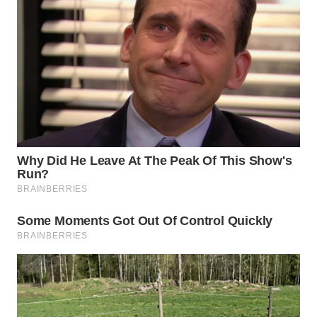
WN
PRIANGAN
TIMUR
WN
SEMARANG
WN
SOLO
WN
BOROBUDUR
WN
MADURA
WN
SURABAYA