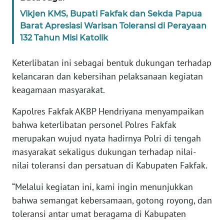
Vikjen KMS, Bupati Fakfak dan Sekda Papua
WN
Barat Apresiasi Warisan Toleransi di Perayaan
SERAMBI
132 Tahun Misi Katolik
Keterlibatan ini sebagai bentuk dukungan terhadap
WN
JAMBI
kelancaran dan kebersihan pelaksanaan kegiatan
keagamaan masyarakat.
WN
SULTRA
Kapolres Fakfak AKBP Hendriyana menyampaikan
bahwa keterlibatan personel Polres Fakfak
WN
merupakan wujud nyata hadirnya Polri di tengah
NTB
masyarakat sekaligus dukungan terhadap nilai-
nilai toleransi dan persatuan di Kabupaten Fakfak.
WN
SULTENG
“Melalui kegiatan ini, kami ingin menunjukkan
bahwa semangat kebersamaan, gotong royong, dan
WN
toleransi antar umat beragama di Kabupaten
SULBAR