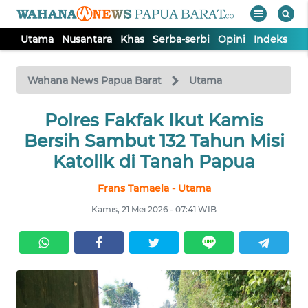
Utama
Nusantara
Khas
Serba-serbi
Opini
Indeks
WAHANA
Tutup
TV
Wahana News Papua Barat
Utama
UTAMA
Polres Fakfak Ikut Kamis
Bersih Sambut 132 Tahun Misi
NUSANTARA
Katolik di Tanah Papua
Frans Tamaela - Utama
KHAS
Kamis, 21 Mei 2026 - 07:41 WIB
SERBA-
SERBI
OPINI