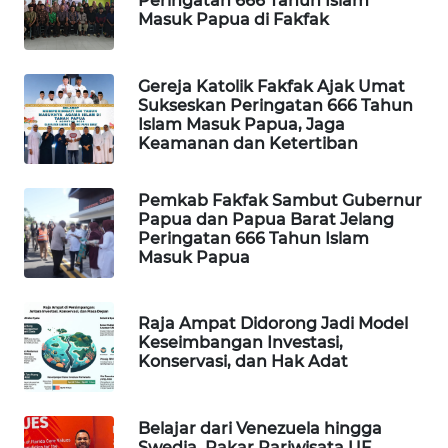
Peringatan 666 Tahun Islam
Masuk Papua di Fakfak
PORTAL
KONSUMEN
Gereja Katolik Fakfak Ajak Umat
Sukseskan Peringatan 666 Tahun
FORWAMKI
Islam Masuk Papua, Jaga
Keamanan dan Ketertiban
ALPERKLINAS
Pemkab Fakfak Sambut Gubernur
FORJASIDA
Papua dan Papua Barat Jelang
Peringatan 666 Tahun Islam
Masuk Papua
TAMBANG
NEWS
Raja Ampat Didorong Jadi Model
Keseimbangan Investasi,
SITUNGIR
Konservasi, dan Hak Adat
NEWS
SIDIKALANG
Belajar dari Venezuela hingga
NEWS
Swedia, Pakar Pariwisata UF