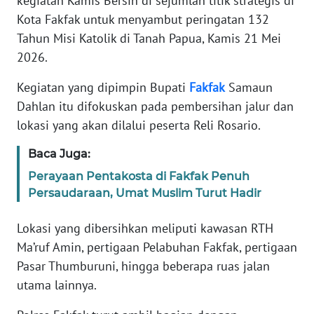
kegiatan Kamis Bersih di sejumlah titik strategis di
REDAKSI
Kota Fakfak untuk menyambut peringatan 132
Tahun Misi Katolik di Tanah Papua, Kamis 21 Mei
KARIR
2026.
DISCLAIMER
Kegiatan yang dipimpin Bupati
Fakfak
Samaun
Dahlan itu difokuskan pada pembersihan jalur dan
Wahana
lokasi yang akan dilalui peserta Reli Rosario.
News
Regional
Baca Juga:
Perayaan Pentakosta di Fakfak Penuh
WN
Persaudaraan, Umat Muslim Turut Hadir
SUMUT
Lokasi yang dibersihkan meliputi kawasan RTH
WN
Ma’ruf Amin, pertigaan Pelabuhan Fakfak, pertigaan
JAKARTA
Pasar Thumburuni, hingga beberapa ruas jalan
utama lainnya.
WN
JABAR