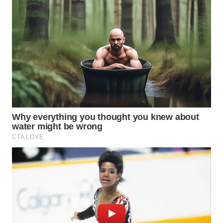
WAHANA
SPORT
WAHANA
UMKM
WAHANA
SELEB
WAHANA
PERSONA
WAHANA
OTOMOTIF
WAHANA
HEALTH