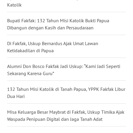
Katolik
WN
KALTARA
Bupati Fakfak: 132 Tahun Misi Katolik Bukti Papua
Dibangun dengan Kasih dan Persaudaraan
WN
KALSEL
Di Fakfak, Uskup Bernardus Ajak Umat Lawan
Ketidakadilan di Papua
WN
KALTIM
Alumni Don Bosco Fakfak Jadi Uskup: “Kami Jadi Seperti
Sekarang Karena Guru”
WN
SULSEL
132 Tahun Misi Katolik di Tanah Papua, YPPK Fakfak Libur
Dua Hari
WN
GORONTALO
Misa Keluarga Besar Maybrat di Fakfak, Uskup Timika Ajak
Waspada Penipuan Digital dan Jaga Tanah Adat
WN
SULUT