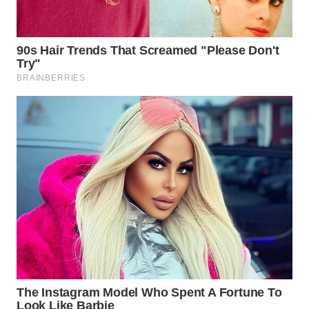
WN
SUMEDANG
WN
CIANJUR
WN
KEPULAUAN
SERIBU
WN
TANGERANG
WN
BINJAI
WN
CIREBON