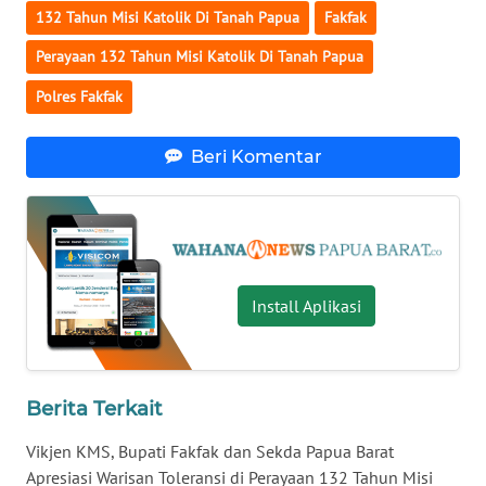
132 Tahun Misi Katolik Di Tanah Papua
Fakfak
WN
Perayaan 132 Tahun Misi Katolik Di Tanah Papua
NUSANTARA
Polres Fakfak
WN
JOGJA
Beri Komentar
WN
JATIM
WN
Install Aplikasi
BALI
WN
KALBAR
Berita Terkait
WN
Vikjen KMS, Bupati Fakfak dan Sekda Papua Barat
KALTENG
Apresiasi Warisan Toleransi di Perayaan 132 Tahun Misi