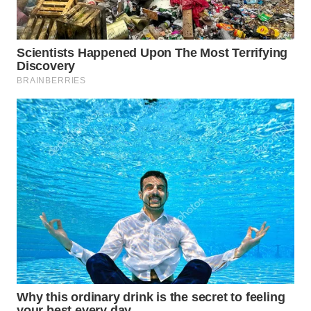
Wahana
Media
Group
WAHANA
NEWS
WAHANA
TANI
WAHANA
ADVOKAT
WAHANA
INFRASTRUKTUR
WAHANA
KONSUMEN