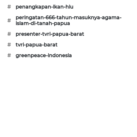
#
penangkapan-ikan-hiu
CILEUNGSI
NEWS
peringatan-666-tahun-masuknya-agama-
#
islam-di-tanah-papua
BERKAT
#
presenter-tvri-papua-barat
NEWS
#
tvri-papua-barat
BERAMPU
#
greenpeace-indonesia
NEWS
ANUGERAH
NEWS
AKHLAK
ID
PERAPKI
NEWS