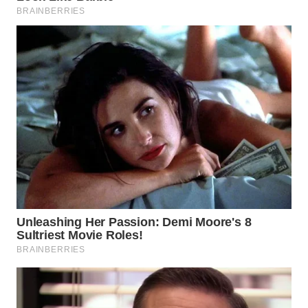
WN
INDRAMAYU
WN
KUNINGAN
WN
MAJALENGKA
WN
SUBANG
WN
SUKABUMI
WN
PURWAKARTA