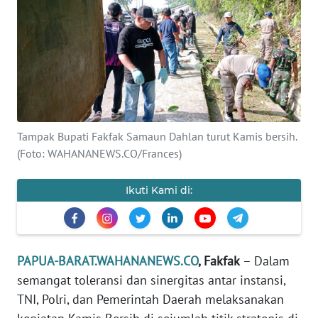
Informasi
INDEKS
BERITA
KONTAK
KAMI
Tampak Bupati Fakfak Samaun Dahlan turut Kamis bersih.
INFO
(Foto: WAHANANEWS.CO/Frances)
IKLAN
Ikuti Kami di:
TENTANG
KAMI
PEDOMAN
PAPUA-BARAT.WAHANANEWS.CO
, Fakfak
– Dalam
MEDIA
semangat toleransi dan sinergitas antar instansi,
SIBER
TNI, Polri, dan Pemerintah Daerah melaksanakan