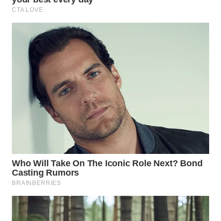
WAHANA
LISTRIK
WAHANA
TRAVEL
WAHANA
TV
WAHANANEWS
ID
WAHANANEWS
CO ID
WAHANANEWS
NET