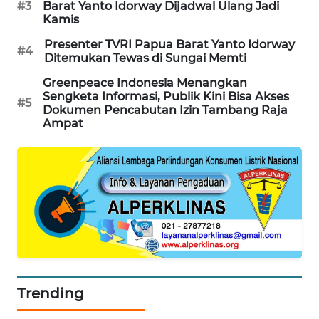
#3
Barat Yanto Idorway Dijadwal Ulang Jadi
Kamis
KARING
NEWS
Presenter TVRI Papua Barat Yanto Idorway
#4
Ditemukan Tewas di Sungai Memti
JURNAL
Greenpeace Indonesia Menangkan
MARITIM
Sengketa Informasi, Publik Kini Bisa Akses
#5
Dokumen Pencabutan Izin Tambang Raja
Ampat
HUMBANG
NEWS
GARONGGANG
NEWS
FISUELRI
ID
ENERGI
Trending
NEWS