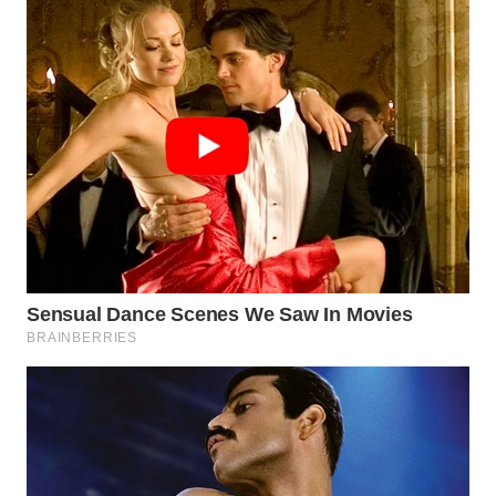
WN
TAPANULI
TENGAH
WN DELI
SERDANG
WN
TEBING
TINGGI
WN
PAKPAK
WN
KARAWANG
WN
BEKASI