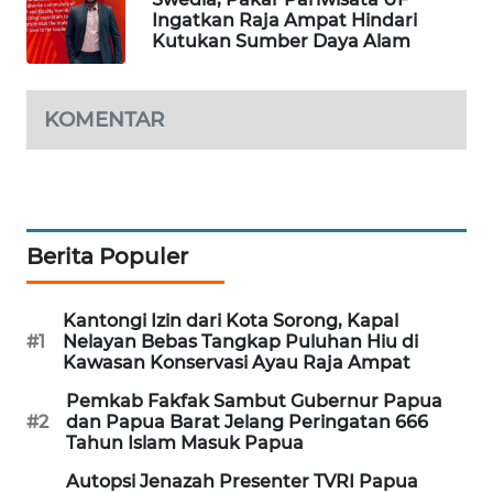
Ingatkan Raja Ampat Hindari
Kutukan Sumber Daya Alam
SIBARAGAS
NEWS
KOMENTAR
METRO
SIANTAR
NEWS
METRO
Berita Populer
MEDAN
NEWS
Kantongi Izin dari Kota Sorong, Kapal
METRO
#1
Nelayan Bebas Tangkap Puluhan Hiu di
JAKARTA
Kawasan Konservasi Ayau Raja Ampat
NEWS
Pemkab Fakfak Sambut Gubernur Papua
#2
dan Papua Barat Jelang Peringatan 666
Tahun Islam Masuk Papua
KRT
NEWS
Autopsi Jenazah Presenter TVRI Papua