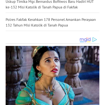
Uskup Timika Mgr. Bernardus Bofitwos Baru Hadiri HUT
ke-132 Misi Katolik di Tanah Papua di Fakfak
WN
MALUKU
Polres Fakfak Kerahkan 178 Personel Amankan Perayaan
132 Tahun Misi Katolik di Tanah Papua
WN
MALUT
WN
DAIRI
WN
DANAU
TOBA
WN
NIAS
WN
LANGKAT