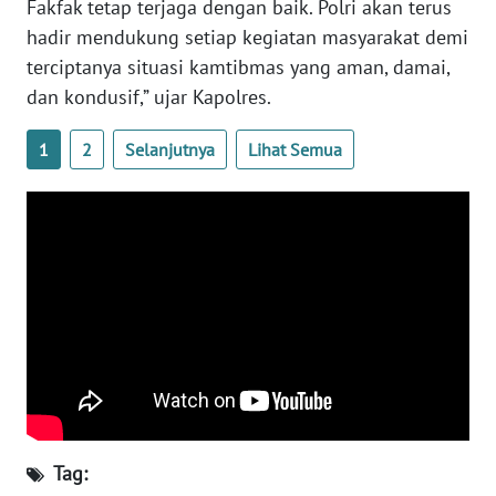
Fakfak tetap terjaga dengan baik. Polri akan terus
hadir mendukung setiap kegiatan masyarakat demi
WN
terciptanya situasi kamtibmas yang aman, damai,
BABEL
dan kondusif,” ujar Kapolres.
WN
1
2
Selanjutnya
Lihat Semua
SUMBAR
WN
SUMSEL
WN
BENGKULU
WN
LAMPUNG
WN
Tag:
JATENG