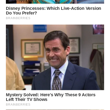
WN
TAPANULI
SELATAN
WN
TANJUNG
LESUNG
WN
KARO
WN
SIMALUNGUN
WN
LABUHANBATU