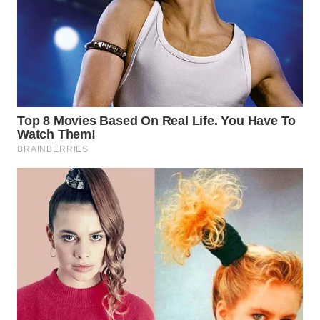
WN
BOGOR
WN
DEPOK
WN
TAPANULI
UTARA
WN
SAMOSIR
WN
PADANG
LAWAS