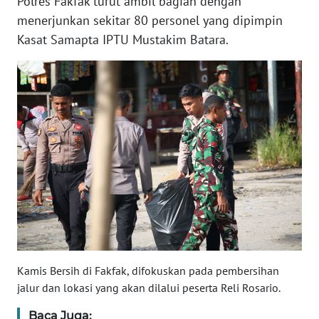
Polres Fakfak turut ambil bagian dengan
menerjunkan sekitar 80 personel yang dipimpin
WN
BANTEN
Kasat Samapta IPTU Mustakim Batara.
WN
NTT
WN
KEPRI
WN
PAPUA
WN
PAPUA
BARAT
Kamis Bersih di Fakfak, difokuskan pada pembersihan
jalur dan lokasi yang akan dilalui peserta Reli Rosario.
WN
Baca Juga:
RIAU