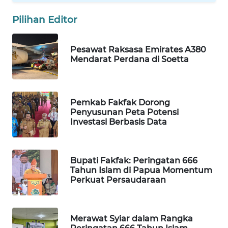
Pilihan Editor
MAWAKA
ID
Pesawat Raksasa Emirates A380
Mendarat Perdana di Soetta
MARTABAT
NET
PLN
Pemkab Fakfak Dorong
WATCH
Penyusunan Peta Potensi
Investasi Berbasis Data
MKLI
Bupati Fakfak: Peringatan 666
LPKKI
Tahun Islam di Papua Momentum
Perkuat Persaudaraan
LKKI
Merawat Syiar dalam Rangka
KOPEKLIN