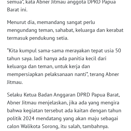
semua”, kata Abner Jitmau anggota DPRD Papua
Barat ini.
WN
BABEL
Menurut dia, memandang sangat perlu
mengundang teman, sahabat, keluarga dan kerabat
WN
termasuk pendukung setia.
SUMBAR
“Kita kumpul sama-sama merayakan tepat usia 50
WN
tahun saya. Jadi hanya ada panitia kecil dari
SUMSEL
keluarga dan teman, untuk kerja dan
mempersiapkan pelaksanaan nanti”, terang Abner
WN
Jitmau.
BENGKULU
Selaku Ketua Badan Anggaran DPRD Papua Barat,
WN
Abner Jitmau menjelaskan, jika ada yang mengira
LAMPUNG
bahwa kegiatan tersebut ada kaitan dengan tahun
politik 2024 mendatang yang akan maju sebagai
WN
calon Walikota Sorong, itu salah, tambahnya.
JATENG