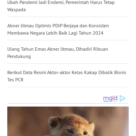
Ubah Pandemi Jadi Endemi, Pemerintah Harus Tetap
Waspada
WN
BOGOR
Abner Jitmau Optimis PDIP Berjaya dan Konsisten
Membawa Negara Lebih Baik Lagi Tahun 2024
WN
DEPOK
Ulang Tahun Emas Abner Jitmau, Dihadiri Ribuan
Pendukung
WN
TAPANULI
Berikut Data Resmi Aktor-aktor Kelas Kakap Dibalik Bisnis
UTARA
Tes PCR
WN
SAMOSIR
WN
PADANG
LAWAS