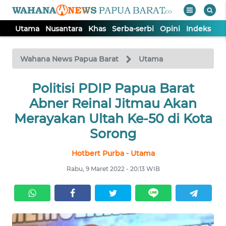
Utama
Nusantara
Khas
Serba-serbi
Opini
Indeks
WAHANA
Tutup
TV
Wahana News Papua Barat
Utama
UTAMA
Politisi PDIP Papua Barat
Abner Reinal Jitmau Akan
NUSANTARA
Merayakan Ultah Ke-50 di Kota
Sorong
KHAS
Hotbert Purba - Utama
Rabu, 9 Maret 2022 - 20:13 WIB
SERBA-
SERBI
OPINI