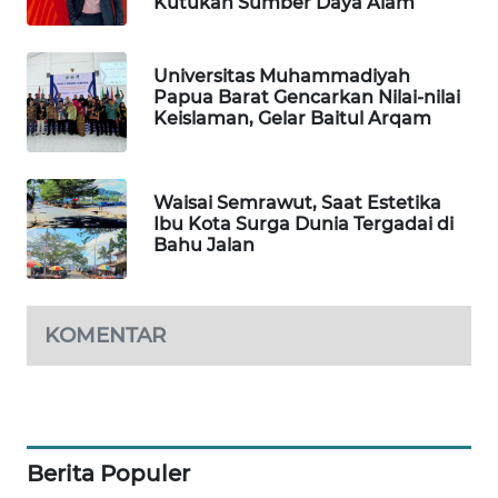
Kutukan Sumber Daya Alam
SONYA
ASA
NEWS
Universitas Muhammadiyah
Papua Barat Gencarkan Nilai-nilai
Keislaman, Gelar Baitul Arqam
Waisai Semrawut, Saat Estetika
Ibu Kota Surga Dunia Tergadai di
Bahu Jalan
KOMENTAR
Berita Populer