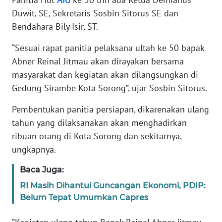
Duwit, SE, Sekretaris Sosbin Sitorus SE dan
WN
Bendahara Bily Isir, ST.
BANTEN
“Sesuai rapat panitia pelaksana ultah ke 50 bapak
WN
Abner Reinal Jitmau akan dirayakan bersama
NTT
masyarakat dan kegiatan akan dilangsungkan di
Gedung Sirambe Kota Sorong”, ujar Sosbin Sitorus.
WN
KEPRI
Pembentukan panitia persiapan, dikarenakan ulang
tahun yang dilaksanakan akan menghadirkan
WN
ribuan orang di Kota Sorong dan sekitarnya,
PAPUA
ungkapnya.
WN
Baca Juga:
PAPUA
BARAT
RI Masih Dihantui Guncangan Ekonomi, PDIP:
Belum Tepat Umumkan Capres
WN
RIAU