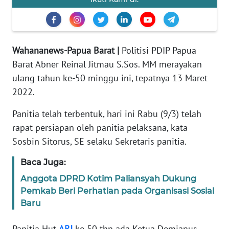
REDAKSI
KARIR
Wahananews-Papua Barat |
Politisi PDIP Papua
DISCLAIMER
Barat Abner Reinal Jitmau S.Sos. MM merayakan
ulang tahun ke-50 minggu ini, tepatnya 13 Maret
Wahana
2022.
News
Regional
Panitia telah terbentuk, hari ini Rabu (9/3) telah
rapat persiapan oleh panitia pelaksana, kata
WN
Sosbin Sitorus, SE selaku Sekretaris panitia.
SUMUT
Baca Juga:
WN
Anggota DPRD Kotim Paliansyah Dukung
JAKARTA
Pemkab Beri Perhatian pada Organisasi Sosial
Baru
WN
JABAR
Panitia Hut
ARJ
ke 50 thn ada Ketua Demianus