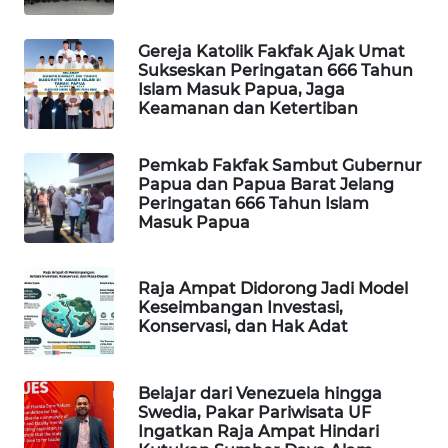
CILEUNGSI
NEWS
Gereja Katolik Fakfak Ajak Umat
Sukseskan Peringatan 666 Tahun
Islam Masuk Papua, Jaga
BERKAT
Keamanan dan Ketertiban
NEWS
Pemkab Fakfak Sambut Gubernur
BERAMPU
Papua dan Papua Barat Jelang
NEWS
Peringatan 666 Tahun Islam
Masuk Papua
ANUGERAH
NEWS
Raja Ampat Didorong Jadi Model
Keseimbangan Investasi,
AKHLAK
Konservasi, dan Hak Adat
ID
Belajar dari Venezuela hingga
PERAPKI
Swedia, Pakar Pariwisata UF
NEWS
Ingatkan Raja Ampat Hindari