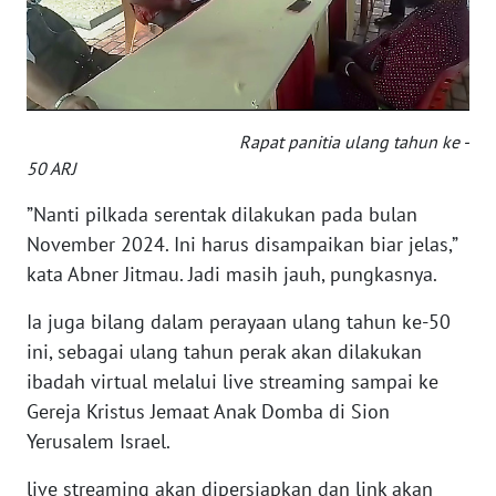
WN
KALTARA
WN
Rapat panitia ulang tahun ke -
KALSEL
50 ARJ
WN
”Nanti pilkada serentak dilakukan pada bulan
KALTIM
November 2024. Ini harus disampaikan biar jelas,”
kata Abner Jitmau. Jadi masih jauh, pungkasnya.
WN
SULSEL
Ia juga bilang dalam perayaan ulang tahun ke-50
ini, sebagai ulang tahun perak akan dilakukan
WN
ibadah virtual melalui live streaming sampai ke
GORONTALO
Gereja Kristus Jemaat Anak Domba di Sion
Yerusalem Israel.
WN
SULUT
live streaming akan dipersiapkan dan link akan