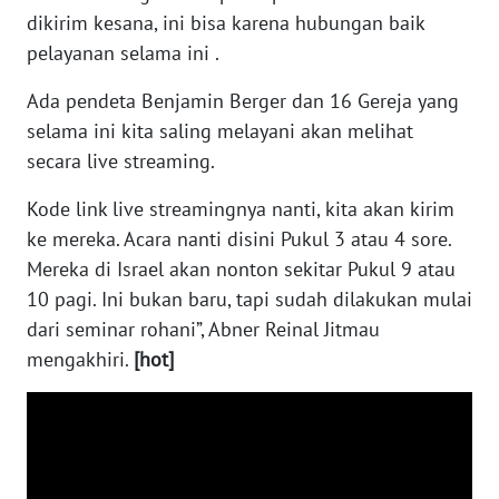
dikirim kesana, ini bisa karena hubungan baik
WN
pelayanan selama ini .
MALUKU
Ada pendeta Benjamin Berger dan 16 Gereja yang
WN
selama ini kita saling melayani akan melihat
MALUT
secara live streaming.
WN
Kode link live streamingnya nanti, kita akan kirim
DAIRI
ke mereka. Acara nanti disini Pukul 3 atau 4 sore.
Mereka di Israel akan nonton sekitar Pukul 9 atau
WN
10 pagi. Ini bukan baru, tapi sudah dilakukan mulai
DANAU
dari seminar rohani”, Abner Reinal Jitmau
TOBA
mengakhiri.
[hot]
WN
NIAS
WN
LANGKAT