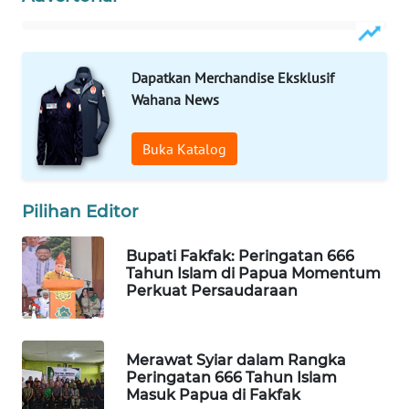
KARING
NEWS
Dapatkan Merchandise Eksklusif
JURNAL
Wahana News
MARITIM
Buka Katalog
HUMBANG
NEWS
Pilihan Editor
GARONGGANG
NEWS
Bupati Fakfak: Peringatan 666
Tahun Islam di Papua Momentum
Perkuat Persaudaraan
FISUELRI
ID
Merawat Syiar dalam Rangka
ENERGI
Peringatan 666 Tahun Islam
NEWS
Masuk Papua di Fakfak