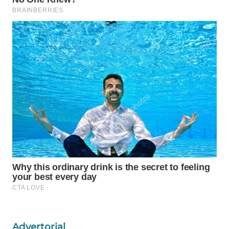
SIBARAGAS
NEWS
METRO
SIANTAR
NEWS
METRO
MEDAN
NEWS
METRO
JAKARTA
NEWS
KRT
NEWS
Advertorial