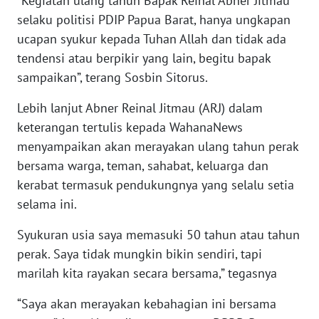
”Kegiatan ulang tahun Bapak Reinal Abner Jitmau
selaku politisi PDIP Papua Barat, hanya ungkapan
WN
ucapan syukur kepada Tuhan Allah dan tidak ada
SERAMBI
tendensi atau berpikir yang lain, begitu bapak
sampaikan”, terang Sosbin Sitorus.
WN
JAMBI
Lebih lanjut Abner Reinal Jitmau (ARJ) dalam
keterangan tertulis kepada WahanaNews
WN
menyampaikan akan merayakan ulang tahun perak
SULTRA
bersama warga, teman, sahabat, keluarga dan
kerabat termasuk pendukungnya yang selalu setia
WN
selama ini.
NTB
Syukuran usia saya memasuki 50 tahun atau tahun
WN
perak. Saya tidak mungkin bikin sendiri, tapi
SULTENG
marilah kita rayakan secara bersama,” tegasnya
WN
“Saya akan merayakan kebahagian ini bersama
SULBAR