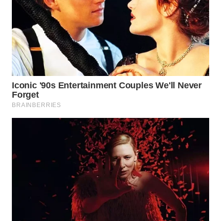
MAWAKA
ID
MARTABAT
NET
PLN
WATCH
MKLI
LPKKI
LKKI
KOPEKLIN