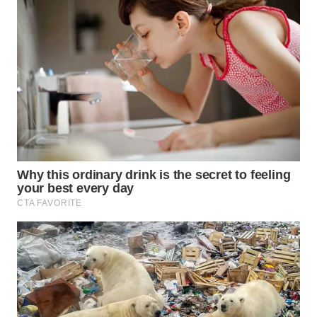
WN
NATUNA
WN
BINTAN
WN
MANDALIKA
WN
LIKUPANG
WN
LABUANBAJO
WN
BORNEO