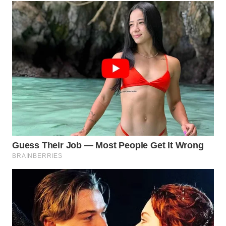
WAHANA
DESA
WISATA
LAPAK
WAHANA
Wahana
Network
KONSUMEN
LISTRIK
MASYARAKAT
KELISTRIKAN
WALINKI
ID