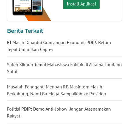
Install Aplikasi
WN
TAPANULI
TENGAH
Berita Terkait
WN DELI
SERDANG
RI Masih Dihantui Guncangan Ekonomi, PDIP: Belum
Tepat Umumkan Capres
WN
TEBING
Saleh Siknun Temui Mahasiswa Fakfak di Asrama Tondano
TINGGI
Sulut
WN
PAKPAK
Masalah Pengganti Menpan RB Masinton: Masih
Berkabung, Nanti Bu Mega Sampaikan ke Presiden
WN
KARAWANG
Politisi PDIP: Demo Anti-Jokowi Jangan Atasnamakan
Rakyat!
WN
BEKASI