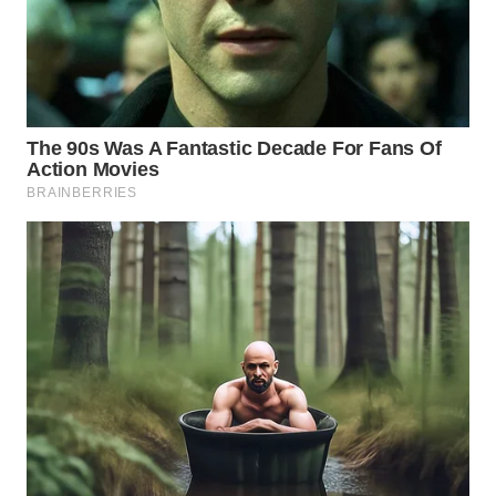
WAHANA
LISTRIK
WAHANA
TRAVEL
WAHANA
TV
WAHANANEWS
ID
WAHANANEWS
CO ID
WAHANANEWS
NET