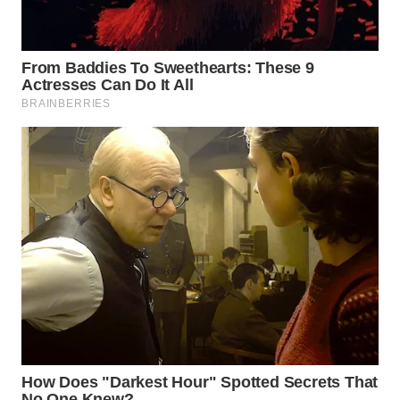
PORTAL
KONSUMEN
FORWAMKI
ALPERKLINAS
FORJASIDA
TAMBANG
NEWS
SITUNGIR
NEWS
SIDIKALANG
NEWS