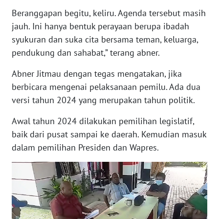
Beranggapan begitu, keliru. Agenda tersebut masih
WN
jauh. Ini hanya bentuk perayaan berupa ibadah
NUSANTARA
syukuran dan suka cita bersama teman, keluarga,
pendukung dan sahabat,” terang abner.
WN
JOGJA
Abner Jitmau dengan tegas mengatakan, jika
berbicara mengenai pelaksanaan pemilu. Ada dua
WN
versi tahun 2024 yang merupakan tahun politik.
JATIM
Awal tahun 2024 dilakukan pemilihan legislatif,
WN
baik dari pusat sampai ke daerah. Kemudian masuk
BALI
dalam pemilihan Presiden dan Wapres.
WN
KALBAR
WN
KALTENG