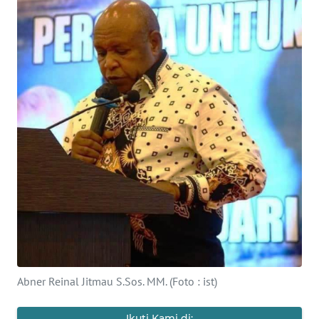
Informasi
INDEKS
BERITA
KONTAK
KAMI
INFO
IKLAN
TENTANG
KAMI
PEDOMAN
MEDIA
Abner Reinal Jitmau S.Sos. MM. (Foto : ist)
SIBER
Ikuti Kami di: