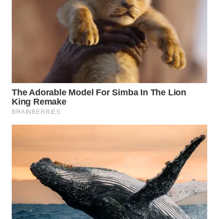
WN
SUMEDANG
WN
CIANJUR
WN
KEPULAUAN
SERIBU
WN
TANGERANG
WN
BINJAI
WN
CIREBON