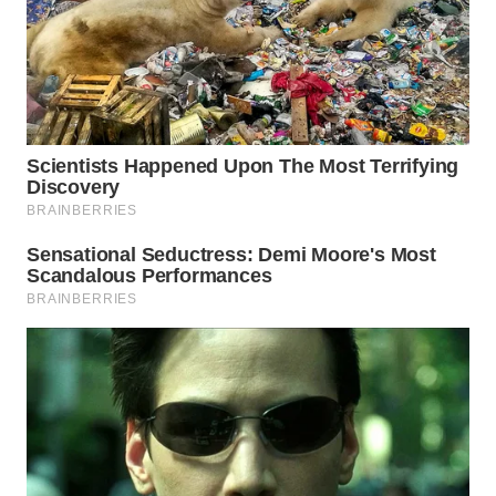
Wahana
Media
Group
WAHANA
NEWS
WAHANA
TANI
WAHANA
ADVOKAT
WAHANA
INFRASTRUKTUR
WAHANA
KONSUMEN