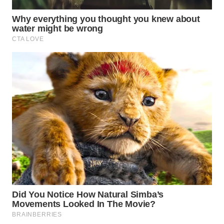
WAHANA
SPORT
WAHANA
UMKM
WAHANA
SELEB
WAHANA
PERSONA
WAHANA
OTOMOTIF
WAHANA
HEALTH