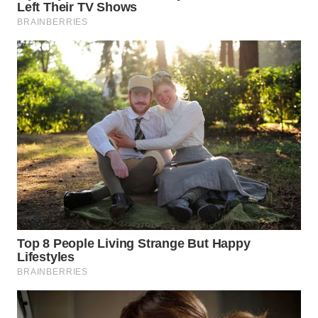
WN
PRIANGAN
TIMUR
WN
SEMARANG
WN
SOLO
WN
BOROBUDUR
WN
MADURA
WN
SURABAYA