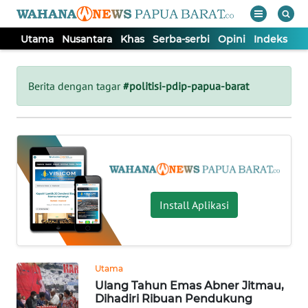
Utama
Nusantara
Khas
Serba-serbi
Opini
Indeks
WAHANA
Tutup
TV
Berita dengan tagar
#politisi-pdip-papua-barat
UTAMA
NUSANTARA
KHAS
Install Aplikasi
SERBA-
SERBI
Utama
Ulang Tahun Emas Abner Jitmau,
OPINI
Dihadiri Ribuan Pendukung