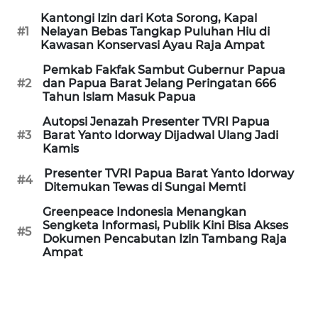
REDAKSI
Kantongi Izin dari Kota Sorong, Kapal
#1
Nelayan Bebas Tangkap Puluhan Hiu di
Kawasan Konservasi Ayau Raja Ampat
KARIR
Pemkab Fakfak Sambut Gubernur Papua
DISCLAIMER
#2
dan Papua Barat Jelang Peringatan 666
Tahun Islam Masuk Papua
Wahana
Autopsi Jenazah Presenter TVRI Papua
News
#3
Barat Yanto Idorway Dijadwal Ulang Jadi
Regional
Kamis
Presenter TVRI Papua Barat Yanto Idorway
#4
WN
Ditemukan Tewas di Sungai Memti
SUMUT
Greenpeace Indonesia Menangkan
Sengketa Informasi, Publik Kini Bisa Akses
#5
WN
Dokumen Pencabutan Izin Tambang Raja
JAKARTA
Ampat
WN
JABAR