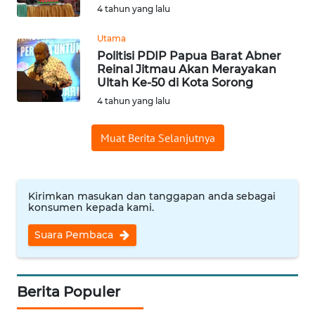
4 tahun yang lalu
Informasi
Utama
INDEKS
Politisi PDIP Papua Barat Abner
BERITA
Reinal Jitmau Akan Merayakan
Ultah Ke-50 di Kota Sorong
KONTAK
4 tahun yang lalu
KAMI
Muat Berita Selanjutnya
INFO
IKLAN
Kirimkan masukan dan tanggapan anda sebagai
TENTANG
konsumen kepada kami.
KAMI
Suara Pembaca
PEDOMAN
MEDIA
SIBER
Berita Populer