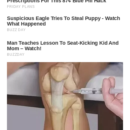
WN
BOGOR
WN
DEPOK
WN
TAPANULI
UTARA
WN
SAMOSIR
WN
PADANG
LAWAS