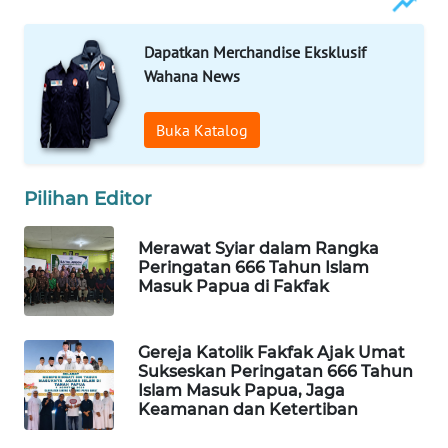
WAHANA
Dapatkan Merchandise Eksklusif
DESA
Wahana News
WISATA
Buka Katalog
LAPAK
WAHANA
Pilihan Editor
Wahana
Network
Merawat Syiar dalam Rangka
Peringatan 666 Tahun Islam
KONSUMEN
Masuk Papua di Fakfak
LISTRIK
MASYARAKAT
Gereja Katolik Fakfak Ajak Umat
KELISTRIKAN
Sukseskan Peringatan 666 Tahun
Islam Masuk Papua, Jaga
Keamanan dan Ketertiban
WALINKI
ID