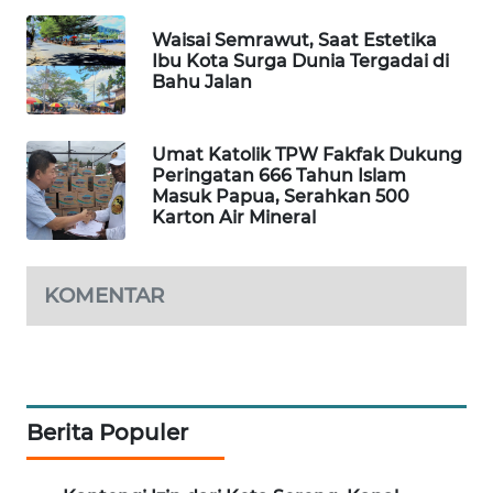
Waisai Semrawut, Saat Estetika
PORTAL
Ibu Kota Surga Dunia Tergadai di
KONSUMEN
Bahu Jalan
FORWAMKI
Umat Katolik TPW Fakfak Dukung
Peringatan 666 Tahun Islam
ALPERKLINAS
Masuk Papua, Serahkan 500
Karton Air Mineral
FORJASIDA
KOMENTAR
TAMBANG
NEWS
SITUNGIR
NEWS
Berita Populer
SIDIKALANG
NEWS