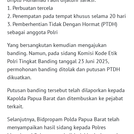
1. Perbuatan tercela
WN
2. Penempatan pada tempat khusus selama 20 hari
SERAMBI
3. Pemberhentian Tidak Dengan Hormat (PTDH)
sebagai anggota Polri
WN
JAMBI
Yang bersangkutan kemudian mengajukan
banding. Namun, pada sidang Komisi Kode Etik
WN
Polri Tingkat Banding tanggal 23 Juni 2025,
SULTRA
permohonan banding ditolak dan putusan PTDH
dikuatkan.
WN
NTB
Putusan banding tersebut telah dilaporkan kepada
Kapolda Papua Barat dan ditembuskan ke pejabat
WN
terkait.
SULTENG
Selanjutnya, Bidpropam Polda Papua Barat telah
WN
menyampaikan hasil sidang kepada Polres
SULBAR