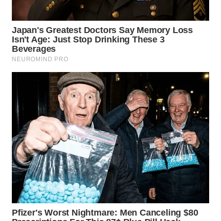
WN
TAPANULI
TENGAH
WN DELI
SERDANG
WN
TEBING
TINGGI
WN
PAKPAK
WN
KARAWANG
WN
BEKASI