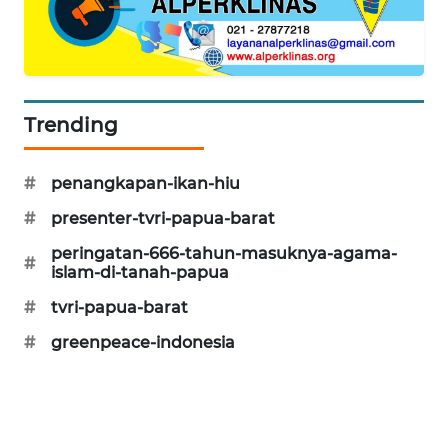
KARING
NEWS
JURNAL
Trending
MARITIM
HUMBANG
#
penangkapan-ikan-hiu
NEWS
#
presenter-tvri-papua-barat
GARONGGANG
peringatan-666-tahun-masuknya-agama-
#
NEWS
islam-di-tanah-papua
#
tvri-papua-barat
FISUELRI
#
greenpeace-indonesia
ID
ENERGI
NEWS