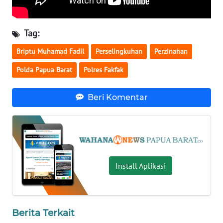
WN
KALTARA
Tag:
Briptu Muhamad Fadil
Perselingkuhan
Perzinahan
WN
KALSEL
Polda Papua Barat
Polres Fakfak
WN
Beri Komentar
KALTIM
WN
SULSEL
Install Aplikasi
WN
GORONTALO
WN
Berita Terkait
SULUT