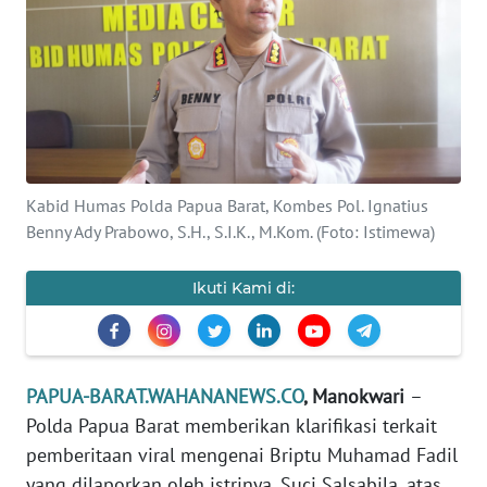
Informasi
INDEKS
BERITA
KONTAK
KAMI
Kabid Humas Polda Papua Barat, Kombes Pol. Ignatius
Benny Ady Prabowo, S.H., S.I.K., M.Kom. (Foto: Istimewa)
INFO
IKLAN
Ikuti Kami di:
TENTANG
KAMI
PAPUA-BARAT.WAHANANEWS.CO
, Manokwari
–
PEDOMAN
MEDIA
Polda Papua Barat memberikan klarifikasi terkait
SIBER
pemberitaan viral mengenai Briptu Muhamad Fadil
yang dilaporkan oleh istrinya, Suci Salsabila, atas