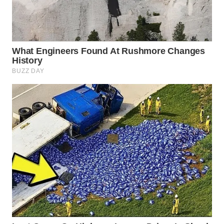
WN
INDRAMAYU
WN
KUNINGAN
WN
MAJALENGKA
WN
SUBANG
WN
SUKABUMI
WN
PURWAKARTA