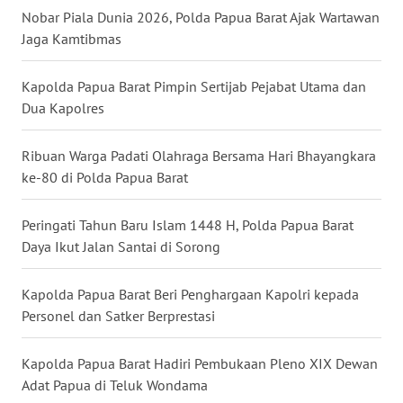
Nobar Piala Dunia 2026, Polda Papua Barat Ajak Wartawan
WN
Jaga Kamtibmas
MALUKU
Kapolda Papua Barat Pimpin Sertijab Pejabat Utama dan
WN
Dua Kapolres
MALUT
Ribuan Warga Padati Olahraga Bersama Hari Bhayangkara
WN
ke-80 di Polda Papua Barat
DAIRI
Peringati Tahun Baru Islam 1448 H, Polda Papua Barat
WN
Daya Ikut Jalan Santai di Sorong
DANAU
TOBA
Kapolda Papua Barat Beri Penghargaan Kapolri kepada
WN
Personel dan Satker Berprestasi
NIAS
Kapolda Papua Barat Hadiri Pembukaan Pleno XIX Dewan
WN
Adat Papua di Teluk Wondama
LANGKAT