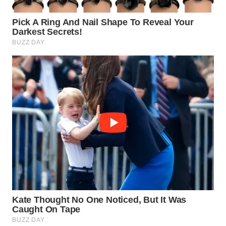
WAHANA
LISTRIK
WAHANA
TRAVEL
WAHANA
TV
WAHANANEWS
ID
WAHANANEWS
CO ID
WAHANANEWS
NET