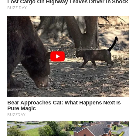
WN
PRIANGAN
TIMUR
WN
SEMARANG
WN
SOLO
WN
BOROBUDUR
WN
MADURA
WN
SURABAYA