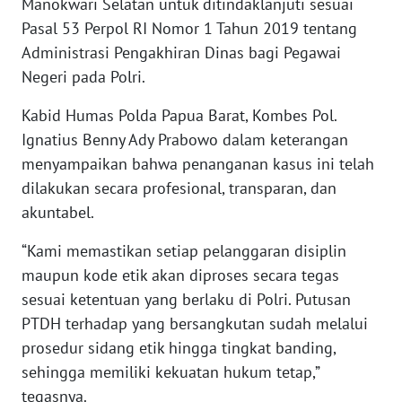
Manokwari Selatan untuk ditindaklanjuti sesuai
Pasal 53 Perpol RI Nomor 1 Tahun 2019 tentang
WN
Administrasi Pengakhiran Dinas bagi Pegawai
BABEL
Negeri pada Polri.
WN
Kabid Humas Polda Papua Barat, Kombes Pol.
SUMBAR
Ignatius Benny Ady Prabowo dalam keterangan
menyampaikan bahwa penanganan kasus ini telah
WN
dilakukan secara profesional, transparan, dan
SUMSEL
akuntabel.
WN
“Kami memastikan setiap pelanggaran disiplin
BENGKULU
maupun kode etik akan diproses secara tegas
sesuai ketentuan yang berlaku di Polri. Putusan
WN
PTDH terhadap yang bersangkutan sudah melalui
LAMPUNG
prosedur sidang etik hingga tingkat banding,
sehingga memiliki kekuatan hukum tetap,”
WN
JATENG
tegasnya.