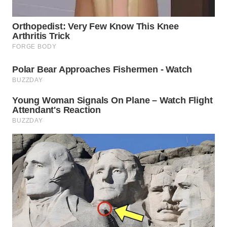
WN
SUMEDANG
WN
CIANJUR
WN
KEPULAUAN
SERIBU
WN
TANGERANG
WN
BINJAI
WN
CIREBON