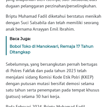
REDAKSI
dugaan pelanggaran perzinahan/perselingkuhan.
KARIR
Briptu Muhamad Fadil diketahui berstatus menikah
dengan Suci Salsabila dan telah memiliki seorang
DISCLAIMER
anak bernama Arrayyan Emil Ibrahim.
Baca Juga:
Wahana
News
Bobol Toko di Manokwari, Remaja 17 Tahun
Regional
Ditangkap
WN
Sebelumnya, yang bersangkutan pernah bertugas
SUMUT
di Polres Fakfak dan pada tahun 2023 telah
menjalani sidang Komisi Kode Etik Polri (KKEP)
WN
dengan putusan mutasi bersifat demosi selama
JAKARTA
satu tahun serta penempatan pada tempat khusus
(patsus) selama 30 hari kerja.
WN
JABAR
Pada Februari 2024, Briptu Muhamad Fadil