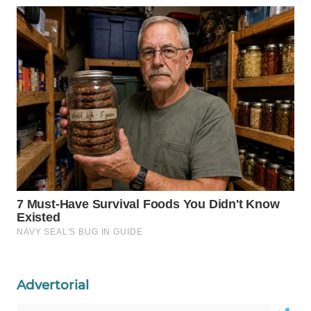
WAHANA
SPORT
WAHANA
UMKM
WAHANA
SELEB
WAHANA
PERSONA
WAHANA
OTOMOTIF
Advertorial
WAHANA
HEALTH