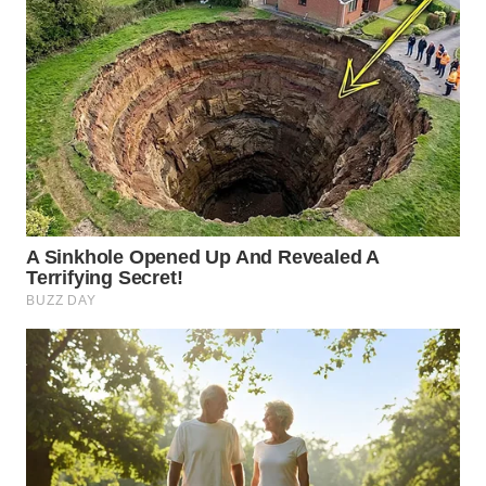
WN
NATUNA
WN
BINTAN
WN
MANDALIKA
WN
LIKUPANG
WN
LABUANBAJO
WN
BORNEO