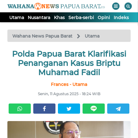
Utama
Nusantara
Khas
Serba-serbi
Opini
Indeks
WAHANA
Tutup
TV
Wahana News Papua Barat
Utama
UTAMA
Polda Papua Barat Klarifikasi
Penanganan Kasus Briptu
NUSANTARA
Muhamad Fadil
Frances - Utama
KHAS
Senin, 11 Agustus 2025 - 18:24 WIB
SERBA-
SERBI
OPINI