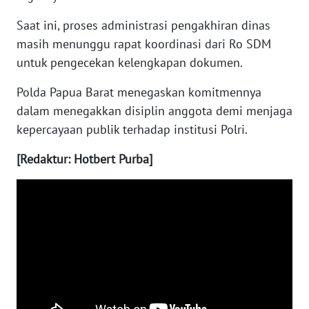
Saat ini, proses administrasi pengakhiran dinas
WN
masih menunggu rapat koordinasi dari Ro SDM
NUSANTARA
untuk pengecekan kelengkapan dokumen.
WN
Polda Papua Barat menegaskan komitmennya
JOGJA
dalam menegakkan disiplin anggota demi menjaga
kepercayaan publik terhadap institusi Polri.
WN
JATIM
[Redaktur: Hotbert Purba]
WN
BALI
WN
KALBAR
WN
KALTENG