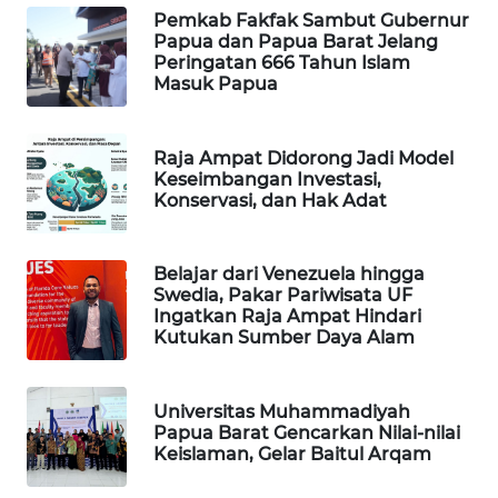
Pemkab Fakfak Sambut Gubernur
Papua dan Papua Barat Jelang
MAWAKA
Peringatan 666 Tahun Islam
ID
Masuk Papua
MARTABAT
Raja Ampat Didorong Jadi Model
NET
Keseimbangan Investasi,
Konservasi, dan Hak Adat
PLN
WATCH
Belajar dari Venezuela hingga
Swedia, Pakar Pariwisata UF
MKLI
Ingatkan Raja Ampat Hindari
Kutukan Sumber Daya Alam
LPKKI
Universitas Muhammadiyah
LKKI
Papua Barat Gencarkan Nilai-nilai
Keislaman, Gelar Baitul Arqam
KOPEKLIN