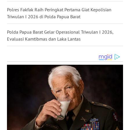
Polres Fakfak Raih Peringkat Pertama Giat Kepolisian
WN
Triwulan I 2026 di Polda Papua Barat
TAPANULI
SELATAN
Polda Papua Barat Gelar Operasional Triwulan I 2026,
Evaluasi Kamtibmas dan Laka Lantas
WN
TANJUNG
LESUNG
WN
KARO
WN
SIMALUNGUN
WN
LABUHANBATU