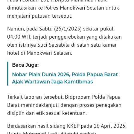
dimutasikan ke Polres Manokwari Selatan untuk
WN
menjalani putusan tersebut.
BANTEN
Namun, pada Sabtu (25/1/2025) sekitar pukul
WN
04.00 WIT, terjadi penggerebekan yang dilakukan
NTT
oleh istrinya Suci Salsabila di salah satu kamar
hotel di Manokwari Selatan.
WN
KEPRI
Baca Juga:
Nobar Piala Dunia 2026, Polda Papua Barat
WN
Ajak Wartawan Jaga Kamtibmas
PAPUA
Terkait laporan tersebut, Bidpropam Polda Papua
WN
Barat menindaklanjuti dengan proses penegakan
PAPUA
BARAT
disiplin dan etik sesuai ketentuan.
Berdasarkan hasil sidang KKEP pada 16 April 2025,
WN
RIAU
Briptu Muhamad Fadil dijatuhi sanksi: