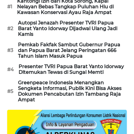
Kantongi Izin dari Kota Sorong, Kapal
#1
Nelayan Bebas Tangkap Puluhan Hiu di
Kawasan Konservasi Ayau Raja Ampat
SIBARAGAS
NEWS
Autopsi Jenazah Presenter TVRI Papua
#2
Barat Yanto Idorway Dijadwal Ulang Jadi
Kamis
METRO
SIANTAR
Pemkab Fakfak Sambut Gubernur Papua
NEWS
#3
dan Papua Barat Jelang Peringatan 666
Tahun Islam Masuk Papua
METRO
Presenter TVRI Papua Barat Yanto Idorway
#4
MEDAN
Ditemukan Tewas di Sungai Memti
NEWS
Greenpeace Indonesia Menangkan
Sengketa Informasi, Publik Kini Bisa Akses
#5
METRO
Dokumen Pencabutan Izin Tambang Raja
JAKARTA
Ampat
NEWS
KRT
NEWS