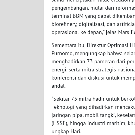
pengembangan, mulai dari reformas
WN
SERAMBI
terminal BBM yang dapat dikembang
biorefinery, digitalisasi, dan artif
WN
operasional ke depan,” jelas Mars E
JAMBI
Sementara itu, Direktur Optimasi Hi
WN
Purnomo, mengungkap bahwa selama
SULTRA
menghadirkan 73 pameran dari peru
energi, serta mitra strategis nasio
WN
konferensi dan diskusi untuk mempe
NTB
andal.
WN
“Sekitar 73 mitra hadir untuk berko
SULTENG
Teknologi yang dihadirkan mencakup
jaringan pipa, mobil tangki, kesel
WN
(HSSE), hingga industri maritim, k
SULBAR
ungkap Hari.