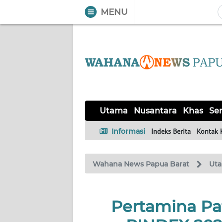
MENU
WAHANA
Tutup
TV
UTAMA
NUSANTARA
Utama
Nusantara
Khas
Ser
KHAS
Informasi
Indeks Berita
Kontak 
SERBA-
Wahana News Papua Barat
Ut
SERBI
OPINI
Pertamina Pa
Informasi