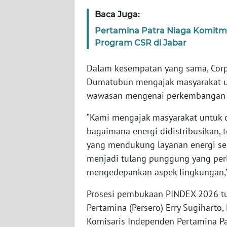
WN
Baca Juga:
BABEL
Pertamina Patra Niaga Komitm
Program CSR di Jabar
WN
SUMBAR
Dalam kesempatan yang sama, Corpo
Dumatubun mengajak masyarakat u
WN
wawasan mengenai perkembangan te
SUMSEL
“Kami mengajak masyarakat untuk 
WN
bagaimana energi didistribusikan, 
BENGKULU
yang mendukung layanan energi seha
menjadi tulang punggung yang perl
WN
mengedepankan aspek lingkungan,”
LAMPUNG
Prosesi pembukaan PINDEX 2026 tur
WN
Pertamina (Persero) Erry Sugiharto,
JATENG
Komisaris Independen Pertamina P