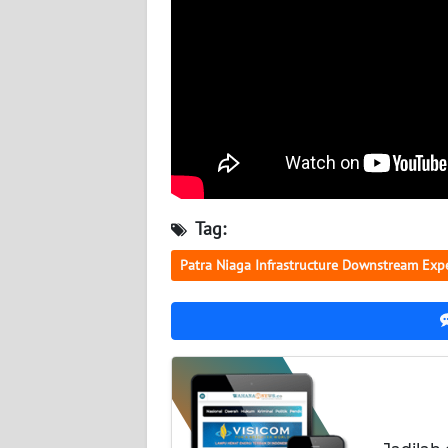
WN
KALTARA
WN
KALSEL
WN
KALTIM
Tag:
WN
SULSEL
Patra Niaga Infrastructure Downstream Exp
WN
GORONTALO
WN
SULUT