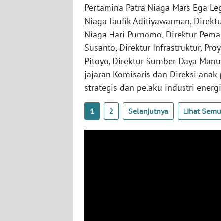
Pertamina Patra Niaga Mars Ega Le
WN
NUSANTARA
Niaga Taufik Aditiyawarman, Direktu
Niaga Hari Purnomo, Direktur Pemas
WN
Susanto, Direktur Infrastruktur, Pro
JOGJA
Pitoyo, Direktur Sumber Daya Manu
jajaran Komisaris dan Direksi anak
WN
strategis dan pelaku industri energi
JATIM
1
2
Selanjutnya
Lihat Sem
WN
BALI
WN
KALBAR
WN
KALTENG