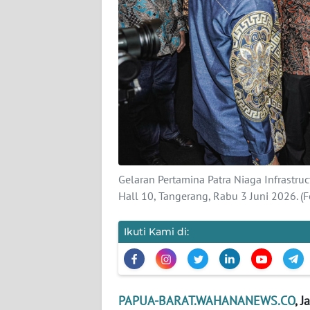
KARIR
DISCLAIMER
Wahana
News
Regional
WN
SUMUT
Gelaran Pertamina Patra Niaga Infrastr
Hall 10, Tangerang, Rabu 3 Juni 2026. (F
WN
JAKARTA
Ikuti Kami di:
WN
JABAR
PAPUA-BARAT.WAHANANEWS.CO
, J