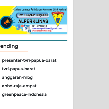
rending
presenter-tvri-papua-barat
tvri-papua-barat
anggaran-mbg
apbd-raja-ampat
greenpeace-indonesia