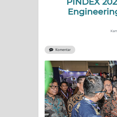
PINDEX 202
Engineering
INDEKS
BERITA
KONTAK
Kami
KAMI
Komentar
INFO
IKLAN
TENTANG
KAMI
PEDOMAN
MEDIA
SIBER
REDAKSI