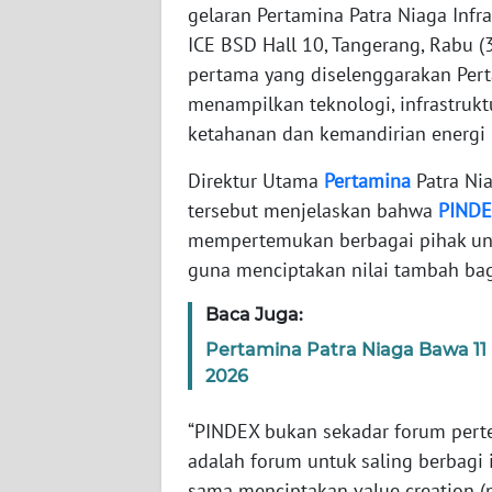
WN
gelaran Pertamina Patra Niaga Inf
BANTEN
ICE BSD Hall 10, Tangerang, Rabu (
pertama yang diselenggarakan Pert
WN
menampilkan teknologi, infrastrukt
NTT
ketahanan dan kemandirian energi 
WN
Direktur Utama
Pertamina
Patra Ni
KEPRI
tersebut menjelaskan bahwa
PIND
mempertemukan berbagai pihak un
WN
guna menciptakan nilai tambah bagi
PAPUA
Baca Juga:
WN
Pertamina Patra Niaga Bawa 11
PAPUA
2026
BARAT
“PINDEX bukan sekadar forum pertem
WN
adalah forum untuk saling berbagi 
RIAU
sama menciptakan value creation (n