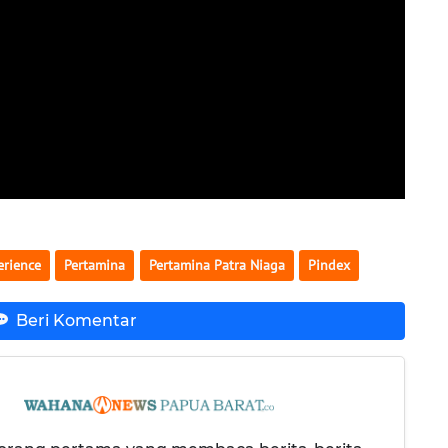
erience
Pertamina
Pertamina Patra Niaga
Pindex
Beri Komentar