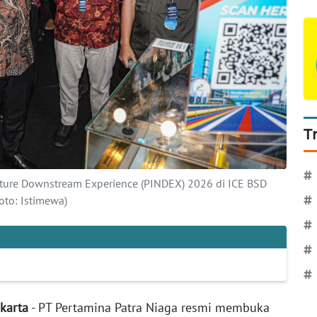
T
#
ucture Downstream Experience (PINDEX) 2026 di ICE BSD
oto: Istimewa)
#
#
#
#
akarta
- PT Pertamina Patra Niaga resmi membuka