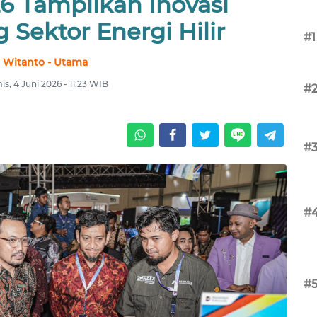
6 Tampilkan Inovasi
 Sektor Energi Hilir
#1
Witanto - Utama
s, 4 Juni 2026 - 11:23 WIB
#
#
#
#