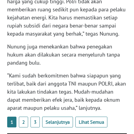
harga yang cukup tinggi. Polri tidak akan
memberikan ruang sedikit pun kepada para pelaku
WN
kejahatan energi. Kita harus memastikan setiap
BABEL
rupiah subsidi dari negara benar-benar sampai
kepada masyarakat yang berhak,” tegas Nunung.
WN
SUMBAR
Nunung juga menekankan bahwa penegakan
hukum akan dilakukan secara menyeluruh tanpa
WN
pandang bulu.
SUMSEL
“Kami sudah berkomitmen bahwa siapapun yang
WN
terlibat, baik dari anggota TNI maupun POLRI, akan
BENGKULU
kita lakukan tindakan tegas. Mudah-mudahan
dapat memberikan efek jera, baik kepada oknum
WN
aparat maupun pelaku usaha,” lanjutnya.
LAMPUNG
1
2
3
Selanjutnya
Lihat Semua
WN
JATENG