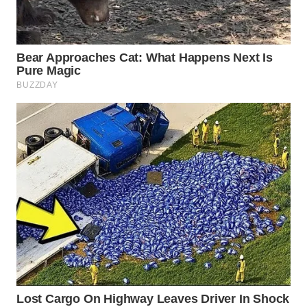
WN
NATUNA
WN
BINTAN
WN
MANDALIKA
WN
LIKUPANG
WN
LABUANBAJO
WN
BORNEO