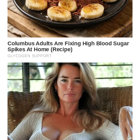
WN
TAPANULI
TENGAH
WN DELI
SERDANG
WN
TEBING
TINGGI
WN
PAKPAK
WN
KARAWANG
WN
BEKASI