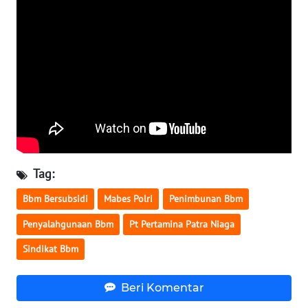
WN
NUSANTARA
WN
JOGJA
WN
JATIM
Tag:
WN
BALI
Bbm Bersubsidi
Mabes Polri
Penimbunan Bbm
Penyalahgunaan Bbm
Pt Pertamina Patra Niaga
WN
KALBAR
Sindikat Bbm
WN
Beri Komentar
KALTENG