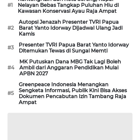
#1
Nelayan Bebas Tangkap Puluhan Hiu di
Kawasan Konservasi Ayau Raja Ampat
SIBARAGAS
NEWS
Autopsi Jenazah Presenter TVRI Papua
#2
Barat Yanto Idorway Dijadwal Ulang Jadi
Kamis
METRO
SIANTAR
Presenter TVRI Papua Barat Yanto Idorway
#3
NEWS
Ditemukan Tewas di Sungai Memti
MK Putuskan Dana MBG Tak Lagi Boleh
METRO
#4
Ambil dari Anggaran Pendidikan Mulai
MEDAN
APBN 2027
NEWS
Greenpeace Indonesia Menangkan
Sengketa Informasi, Publik Kini Bisa Akses
#5
METRO
Dokumen Pencabutan Izin Tambang Raja
Ampat
JAKARTA
NEWS
KRT
NEWS