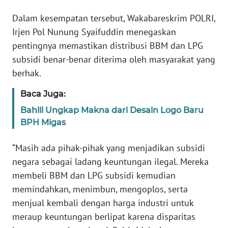
Dalam kesempatan tersebut, Wakabareskrim POLRI,
WN
Irjen Pol Nunung Syaifuddin menegaskan
SERAMBI
pentingnya memastikan distribusi BBM dan LPG
subsidi benar-benar diterima oleh masyarakat yang
WN
berhak.
JAMBI
Baca Juga:
WN
Bahlil Ungkap Makna dari Desain Logo Baru
SULTRA
BPH Migas
WN
“Masih ada pihak-pihak yang menjadikan subsidi
NTB
negara sebagai ladang keuntungan ilegal. Mereka
membeli BBM dan LPG subsidi kemudian
WN
SULTENG
memindahkan, menimbun, mengoplos, serta
menjual kembali dengan harga industri untuk
WN
meraup keuntungan berlipat karena disparitas
SULBAR