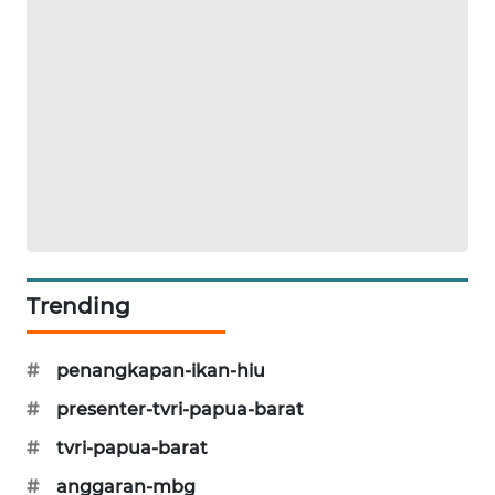
KARING
NEWS
JURNAL
MARITIM
HUMBANG
NEWS
GARONGGANG
NEWS
Trending
FISUELRI
#
penangkapan-ikan-hiu
ID
#
presenter-tvri-papua-barat
ENERGI
#
tvri-papua-barat
NEWS
#
anggaran-mbg