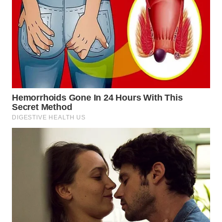
WN
INDRAMAYU
WN
KUNINGAN
WN
MAJALENGKA
WN
SUBANG
WN
SUKABUMI
WN
PURWAKARTA