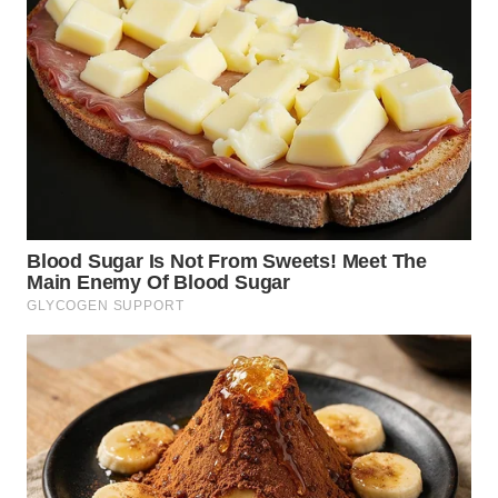
WN
TAPANULI
SELATAN
WN
TANJUNG
LESUNG
WN
KARO
WN
SIMALUNGUN
WN
LABUHANBATU