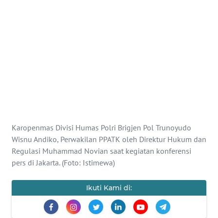
Informasi
INDEKS
BERITA
KONTAK
KAMI
INFO
IKLAN
Karopenmas Divisi Humas Polri Brigjen Pol Trunoyudo
Wisnu Andiko, Perwakilan PPATK oleh Direktur Hukum dan
TENTANG
Regulasi Muhammad Novian saat kegiatan konferensi
KAMI
pers di Jakarta. (Foto: Istimewa)
PEDOMAN
MEDIA
Ikuti Kami di:
SIBER