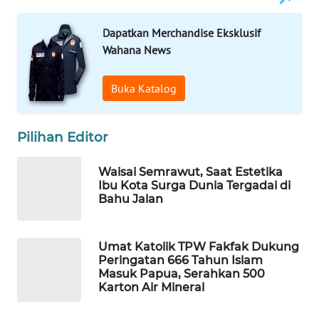
WAHANA
Dapatkan Merchandise Eksklusif
DESA
Wahana News
WISATA
Buka Katalog
LAPAK
WAHANA
Pilihan Editor
Wahana
Network
Waisai Semrawut, Saat Estetika
Ibu Kota Surga Dunia Tergadai di
KONSUMEN
Bahu Jalan
LISTRIK
Umat Katolik TPW Fakfak Dukung
MASYARAKAT
Peringatan 666 Tahun Islam
KELISTRIKAN
Masuk Papua, Serahkan 500
Karton Air Mineral
WALINKI
ID