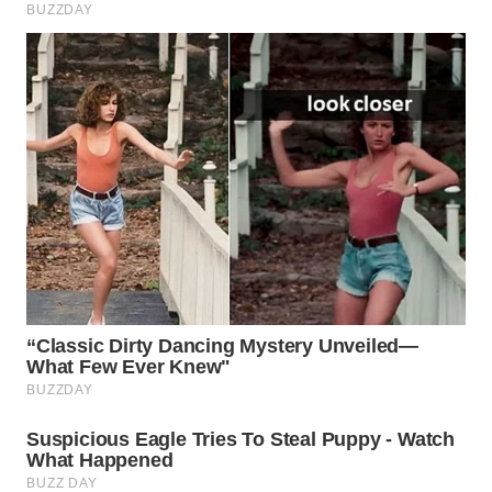
Wahana
Media
Group
WAHANA
NEWS
WAHANA
TANI
WAHANA
ADVOKAT
WAHANA
INFRASTRUKTUR
WAHANA
KONSUMEN