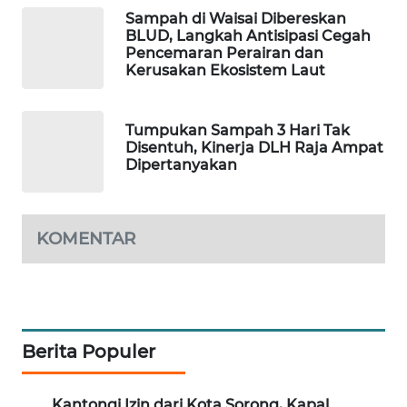
Sampah di Waisai Dibereskan
PORTAL
BLUD, Langkah Antisipasi Cegah
KONSUMEN
Pencemaran Perairan dan
Kerusakan Ekosistem Laut
FORWAMKI
Tumpukan Sampah 3 Hari Tak
Disentuh, Kinerja DLH Raja Ampat
ALPERKLINAS
Dipertanyakan
FORJASIDA
KOMENTAR
TAMBANG
NEWS
SITUNGIR
NEWS
Berita Populer
SIDIKALANG
NEWS
Kantongi Izin dari Kota Sorong, Kapal