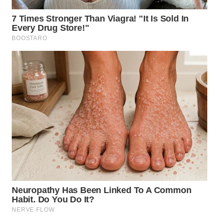
WN
BOGOR
WN
DEPOK
WN
TAPANULI
UTARA
WN
SAMOSIR
WN
PADANG
LAWAS