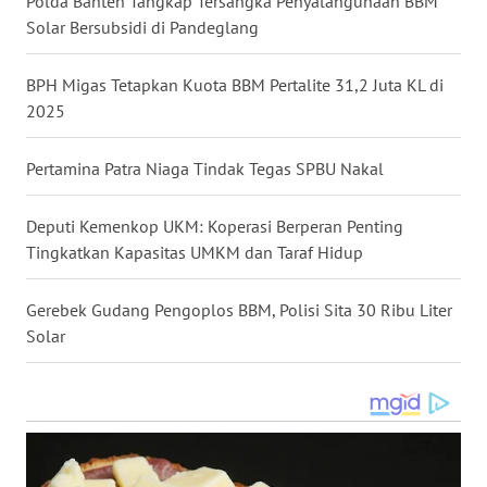
Polda Banten Tangkap Tersangka Penyalahgunaan BBM
Solar Bersubsidi di Pandeglang
WN
MALUKU
BPH Migas Tetapkan Kuota BBM Pertalite 31,2 Juta KL di
2025
WN
MALUT
Pertamina Patra Niaga Tindak Tegas SPBU Nakal
WN
DAIRI
Deputi Kemenkop UKM: Koperasi Berperan Penting
Tingkatkan Kapasitas UMKM dan Taraf Hidup
WN
DANAU
Gerebek Gudang Pengoplos BBM, Polisi Sita 30 Ribu Liter
TOBA
Solar
WN
NIAS
WN
LANGKAT