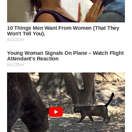
WN
PRIANGAN
TIMUR
WN
SEMARANG
WN
SOLO
WN
BOROBUDUR
WN
MADURA
WN
SURABAYA