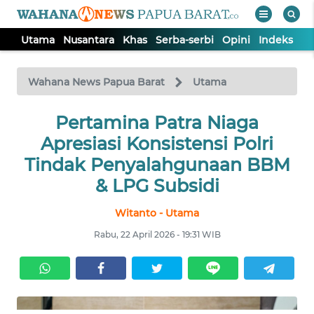
Utama
Nusantara
Khas
Serba-serbi
Opini
Indeks
WAHANA
Tutup
TV
Wahana News Papua Barat
Utama
UTAMA
Pertamina Patra Niaga
Apresiasi Konsistensi Polri
NUSANTARA
Tindak Penyalahgunaan BBM
& LPG Subsidi
KHAS
Witanto - Utama
Rabu, 22 April 2026 - 19:31 WIB
SERBA-
SERBI
OPINI