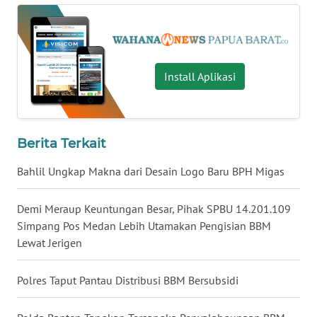
WN
KALTARA
Install Aplikasi
WN
KALSEL
WN
Berita Terkait
KALTIM
Bahlil Ungkap Makna dari Desain Logo Baru BPH Migas
WN
SULSEL
Demi Meraup Keuntungan Besar, Pihak SPBU 14.201.109
Simpang Pos Medan Lebih Utamakan Pengisian BBM
WN
Lewat Jerigen
GORONTALO
Polres Taput Pantau Distribusi BBM Bersubsidi
WN
SULUT