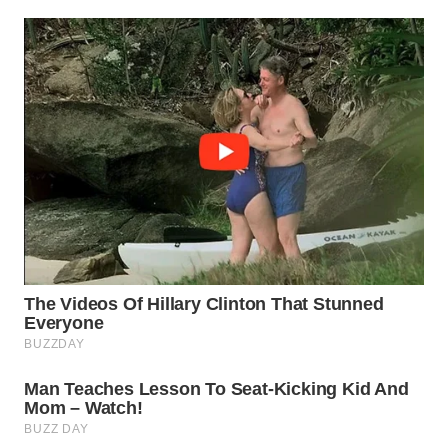
WAHANA
LISTRIK
WAHANA
TRAVEL
WAHANA
TV
WAHANANEWS
ID
WAHANANEWS
CO ID
WAHANANEWS
NET