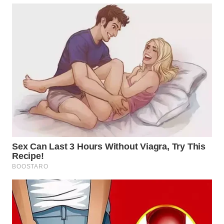
WN
SUMEDANG
WN
CIANJUR
WN
KEPULAUAN
SERIBU
WN
TANGERANG
WN
BINJAI
WN
CIREBON