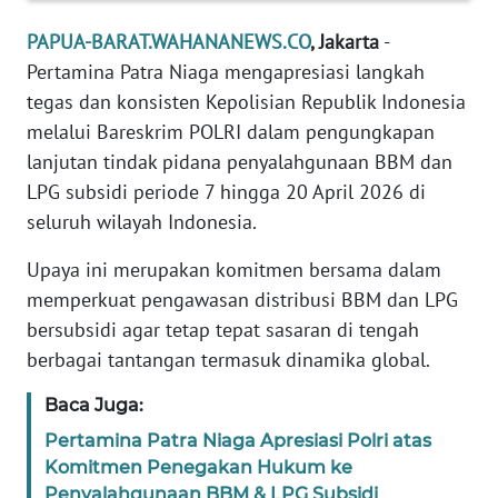
REDAKSI
PAPUA-BARAT.WAHANANEWS.CO
, Jakarta
-
Pertamina Patra Niaga mengapresiasi langkah
KARIR
tegas dan konsisten Kepolisian Republik Indonesia
DISCLAIMER
melalui Bareskrim POLRI dalam pengungkapan
lanjutan tindak pidana penyalahgunaan BBM dan
Wahana
LPG subsidi periode 7 hingga 20 April 2026 di
News
seluruh wilayah Indonesia.
Regional
Upaya ini merupakan komitmen bersama dalam
WN
memperkuat pengawasan distribusi BBM dan LPG
SUMUT
bersubsidi agar tetap tepat sasaran di tengah
berbagai tantangan termasuk dinamika global.
WN
JAKARTA
Baca Juga:
Pertamina Patra Niaga Apresiasi Polri atas
WN
Komitmen Penegakan Hukum ke
JABAR
Penyalahgunaan BBM & LPG Subsidi