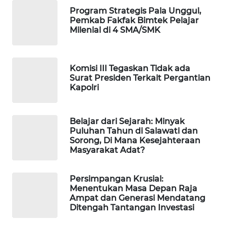
Program Strategis Pala Unggul,
Pemkab Fakfak Bimtek Pelajar
MAWAKA
Milenial di 4 SMA/SMK
ID
MARTABAT
Komisi III Tegaskan Tidak ada
NET
Surat Presiden Terkait Pergantian
Kapolri
PLN
WATCH
Belajar dari Sejarah: Minyak
Puluhan Tahun di Salawati dan
MKLI
Sorong, Di Mana Kesejahteraan
Masyarakat Adat?
LPKKI
Persimpangan Krusial:
Menentukan Masa Depan Raja
LKKI
Ampat dan Generasi Mendatang
Ditengah Tantangan Investasi
KOPEKLIN