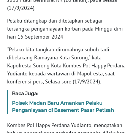
(17/9/2024).
WN
BANTEN
Pelaku ditangkap dan ditetapkan sebagai
tersangka penganiayaan korban pada Minggu dini
WN
hari 15 September 2024
NTT
"Pelaku kita tangkap dirumahnya subuh tadi
WN
dibelakang Ramayana Kota Sorong," kata
KEPRI
Kapolresta Sorong Kota Kombes Pol Happy Perdana
Yudianto kepada wartawan di Mapolresta, saat
WN
konferensi pers, Selasa sore (17/9/2024).
PAPUA
Baca Juga:
WN
Polsek Medan Baru Amankan Pelaku
PAPUA
BARAT
Penganiayaan di Basement Pasar Petisah
Kombes Pol Happy Perdana Yudianto, mengatakan
WN
RIAU