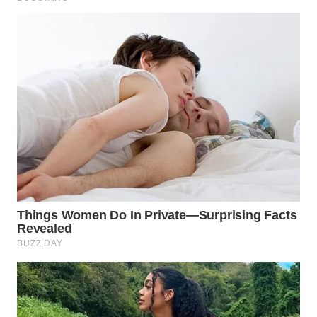
WN
NATUNA
WN
BINTAN
WN
MANDALIKA
WN
LIKUPANG
WN
LABUANBAJO
WN
BORNEO