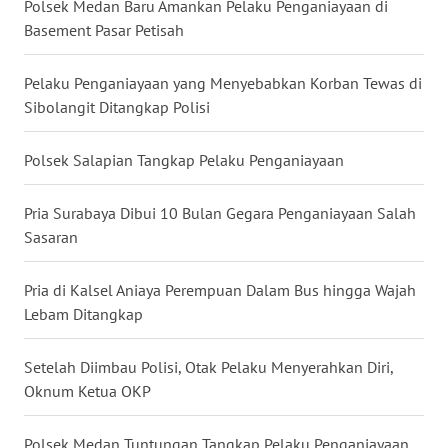
Polsek Medan Baru Amankan Pelaku Penganiayaan di
Basement Pasar Petisah
WN
KALTARA
Pelaku Penganiayaan yang Menyebabkan Korban Tewas di
Sibolangit Ditangkap Polisi
WN
KALSEL
Polsek Salapian Tangkap Pelaku Penganiayaan
WN
KALTIM
Pria Surabaya Dibui 10 Bulan Gegara Penganiayaan Salah
Sasaran
WN
SULSEL
Pria di Kalsel Aniaya Perempuan Dalam Bus hingga Wajah
Lebam Ditangkap
WN
GORONTALO
Setelah Diimbau Polisi, Otak Pelaku Menyerahkan Diri,
Oknum Ketua OKP
WN
SULUT
Polsek Medan Tuntungan Tangkap Pelaku Penganiayaan