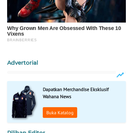
WAHANA
SPORT
WAHANA
UMKM
WAHANA
Advertorial
SELEB
WAHANA
PERSONA
Dapatkan Merchandise Eksklusif
Wahana News
WAHANA
OTOMOTIF
Buka Katalog
WAHANA
HEALTH
Pilihan Editor