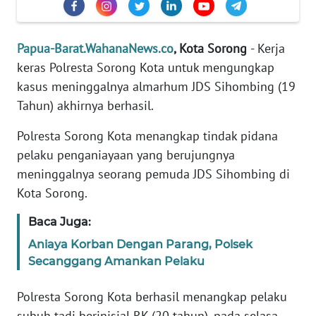
REDAKSI
KARIR
Papua-Barat.WahanaNews.co
, Kota Sorong
- Kerja
keras Polresta Sorong Kota untuk mengungkap
DISCLAIMER
kasus meninggalnya almarhum JDS Sihombing (19
Tahun) akhirnya berhasil.
Wahana
News
Polresta Sorong Kota menangkap tindak pidana
Regional
pelaku penganiayaan yang berujungnya
meninggalnya seorang pemuda JDS Sihombing di
WN
Kota Sorong.
SUMUT
Baca Juga:
WN
Aniaya Korban Dengan Parang, Polsek
JAKARTA
Secanggang Amankan Pelaku
WN
Polresta Sorong Kota berhasil menangkap pelaku
JABAR
subuh tadi berinisial RK (20 tahun), pada selasa