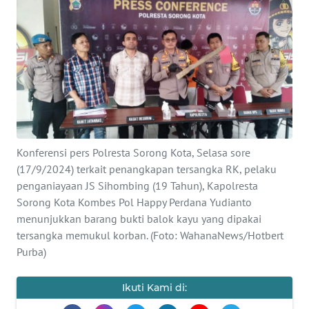
Informasi
INDEKS
BERITA
KONTAK
KAMI
INFO
Konferensi pers Polresta Sorong Kota, Selasa sore
IKLAN
(17/9/2024) terkait penangkapan tersangka RK, pelaku
penganiayaan JS Sihombing (19 Tahun), Kapolresta
TENTANG
Sorong Kota Kombes Pol Happy Perdana Yudianto
KAMI
menunjukkan barang bukti balok kayu yang dipakai
tersangka memukul korban. (Foto: WahanaNews/Hotbert
PEDOMAN
Purba)
MEDIA
SIBER
Ikuti Kami di: