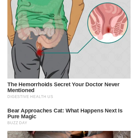
WN
TAPANULI
TENGAH
WN DELI
SERDANG
WN
TEBING
TINGGI
WN
PAKPAK
WN
KARAWANG
WN
BEKASI