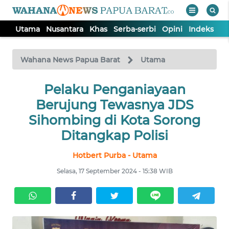
Utama
Nusantara
Khas
Serba-serbi
Opini
Indeks
WAHANA
Tutup
TV
Wahana News Papua Barat
Utama
UTAMA
Pelaku Penganiayaan
Berujung Tewasnya JDS
NUSANTARA
Sihombing di Kota Sorong
Ditangkap Polisi
KHAS
Hotbert Purba - Utama
Selasa, 17 September 2024 - 15:38 WIB
SERBA-
SERBI
OPINI