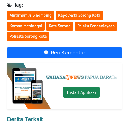
Tag:
WN
Almarhum Js Sihombing
Kapolresta Sorong Kota
NUSANTARA
Korban Meninggal
Kota Sorong
Pelaku Penganiayaan
WN
Polresta Sorong Kota
JOGJA
Beri Komentar
WN
JATIM
WN
BALI
Install Aplikasi
WN
KALBAR
WN
Berita Terkait
KALTENG