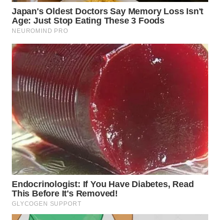
WN
TAPANULI
SELATAN
WN
TANJUNG
LESUNG
WN
KARO
WN
SIMALUNGUN
WN
LABUHANBATU