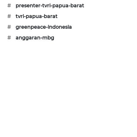
#
presenter-tvri-papua-barat
KARING
NEWS
#
tvri-papua-barat
#
greenpeace-indonesia
JURNAL
MARITIM
#
anggaran-mbg
HUMBANG
NEWS
GARONGGANG
NEWS
FISUELRI
ID
ENERGI
NEWS