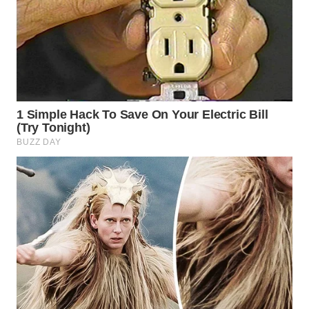
WN
SUMEDANG
WN
CIANJUR
WN
KEPULAUAN
SERIBU
WN
TANGERANG
WN
BINJAI
WN
CIREBON