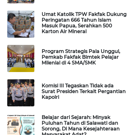
Umat Katolik TPW Fakfak Dukung
MAWAKA
Peringatan 666 Tahun Islam
ID
Masuk Papua, Serahkan 500
Karton Air Mineral
MARTABAT
NET
Program Strategis Pala Unggul,
Pemkab Fakfak Bimtek Pelajar
PLN
Milenial di 4 SMA/SMK
WATCH
MKLI
Komisi III Tegaskan Tidak ada
Surat Presiden Terkait Pergantian
Kapolri
LPKKI
LKKI
Belajar dari Sejarah: Minyak
Puluhan Tahun di Salawati dan
Sorong, Di Mana Kesejahteraan
KOPEKLIN
Masyarakat Adat?