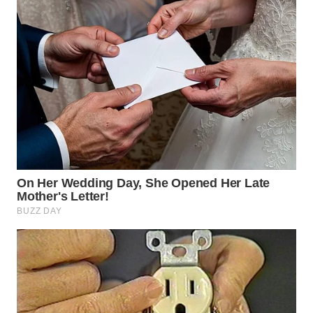
WN
BOGOR
WN
DEPOK
WN
TAPANULI
UTARA
WN
SAMOSIR
WN
PADANG
LAWAS