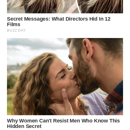
WN
INDRAMAYU
WN
KUNINGAN
WN
MAJALENGKA
WN
SUBANG
WN
SUKABUMI
WN
PURWAKARTA