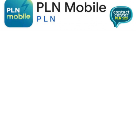
WAHANA MEDIA GROUP
|
|
|
WAHANA NEWS co
WAHANA TANI
WAHANA ADVOKAT
|
|
WAHANA INFRASTRUKTUR
WAHANA KONSUMEN
|
|
|
WAHANA LISTRIK
WAHANA TRAVEL
WAHANA TV
|
|
|
WAHANANEWS id
WAHANANEWS CO ID
WAHANANEWS NET
|
|
|