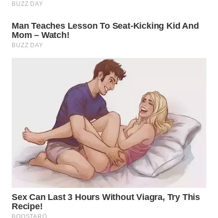
WN
PRIANGAN
TIMUR
WN
SEMARANG
WN
SOLO
WN
BOROBUDUR
WN
MADURA
WN
SURABAYA