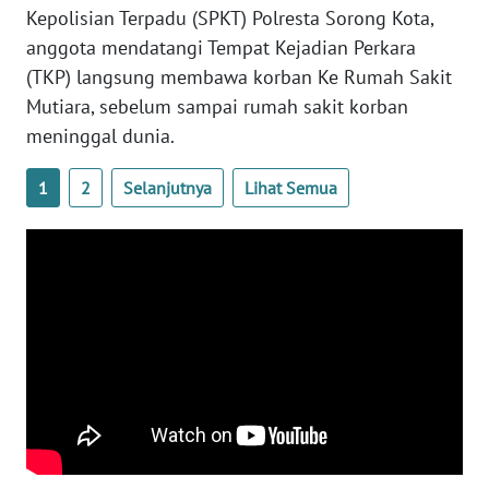
Kepolisian Terpadu (SPKT) Polresta Sorong Kota,
anggota mendatangi Tempat Kejadian Perkara
WN
BABEL
(TKP) langsung membawa korban Ke Rumah Sakit
Mutiara, sebelum sampai rumah sakit korban
WN
meninggal dunia.
SUMBAR
1
2
Selanjutnya
Lihat Semua
WN
SUMSEL
WN
BENGKULU
WN
LAMPUNG
WN
JATENG