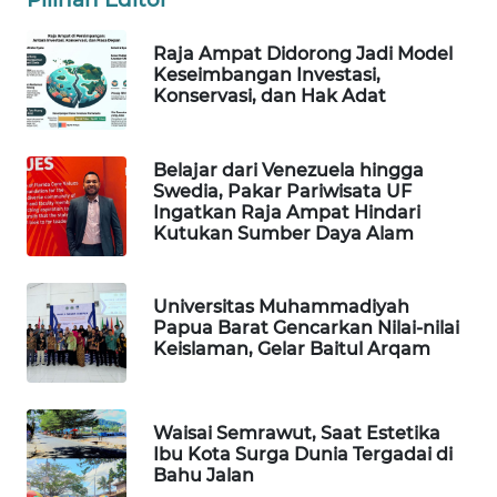
WAHANA
Raja Ampat Didorong Jadi Model
DESA
Keseimbangan Investasi,
WISATA
Konservasi, dan Hak Adat
LAPAK
Belajar dari Venezuela hingga
WAHANA
Swedia, Pakar Pariwisata UF
Ingatkan Raja Ampat Hindari
Wahana
Kutukan Sumber Daya Alam
Network
KONSUMEN
Universitas Muhammadiyah
Papua Barat Gencarkan Nilai-nilai
LISTRIK
Keislaman, Gelar Baitul Arqam
MASYARAKAT
KELISTRIKAN
Waisai Semrawut, Saat Estetika
Ibu Kota Surga Dunia Tergadai di
WALINKI
Bahu Jalan
ID