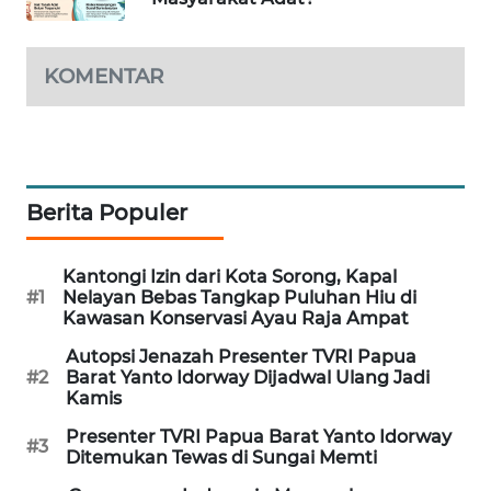
PORTAL
KONSUMEN
KOMENTAR
FORWAMKI
ALPERKLINAS
Berita Populer
FORJASIDA
Kantongi Izin dari Kota Sorong, Kapal
TAMBANG
#1
Nelayan Bebas Tangkap Puluhan Hiu di
Kawasan Konservasi Ayau Raja Ampat
NEWS
Autopsi Jenazah Presenter TVRI Papua
SITUNGIR
#2
Barat Yanto Idorway Dijadwal Ulang Jadi
Kamis
NEWS
Presenter TVRI Papua Barat Yanto Idorway
#3
Ditemukan Tewas di Sungai Memti
SIDIKALANG
NEWS