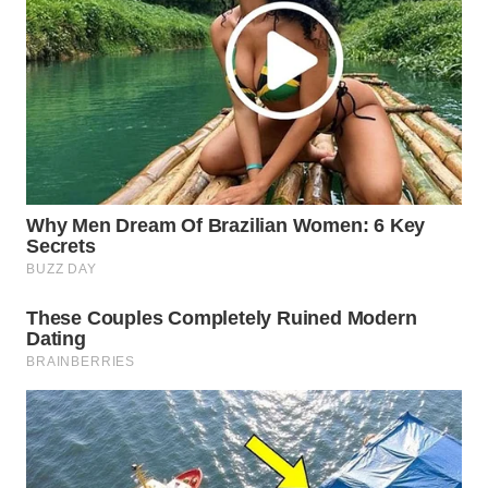
Wahana
Media
Group
WAHANA
NEWS
WAHANA
TANI
WAHANA
ADVOKAT
WAHANA
INFRASTRUKTUR
WAHANA
KONSUMEN