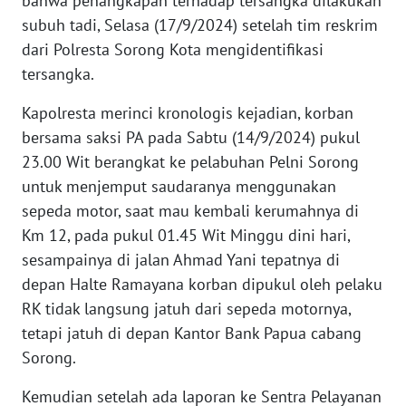
bahwa penangkapan terhadap tersangka dilakukan
subuh tadi, Selasa (17/9/2024) setelah tim reskrim
WN
dari Polresta Sorong Kota mengidentifikasi
SERAMBI
tersangka.
Kapolresta merinci kronologis kejadian, korban
WN
JAMBI
bersama saksi PA pada Sabtu (14/9/2024) pukul
23.00 Wit berangkat ke pelabuhan Pelni Sorong
WN
untuk menjemput saudaranya menggunakan
SULTRA
sepeda motor, saat mau kembali kerumahnya di
Km 12, pada pukul 01.45 Wit Minggu dini hari,
WN
sesampainya di jalan Ahmad Yani tepatnya di
NTB
depan Halte Ramayana korban dipukul oleh pelaku
RK tidak langsung jatuh dari sepeda motornya,
WN
tetapi jatuh di depan Kantor Bank Papua cabang
SULTENG
Sorong.
WN
Kemudian setelah ada laporan ke Sentra Pelayanan
SULBAR