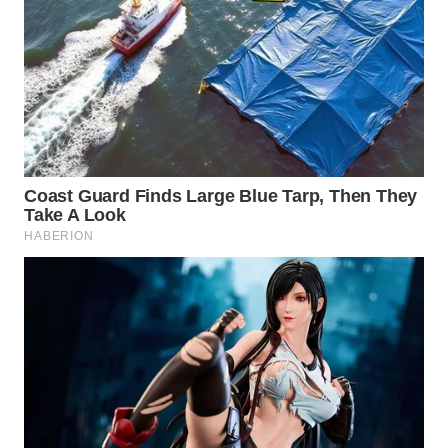
WAHANA
LISTRIK
WAHANA
TRAVEL
WAHANA
TV
WAHANANEWS
ID
WAHANANEWS
CO ID
WAHANANEWS
NET