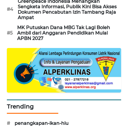
Greenpeace Indonesia Menangkan
Sengketa Informasi, Publik Kini Bisa Akses
#4
Dokumen Pencabutan Izin Tambang Raja
SIBARAGAS
Ampat
NEWS
MK Putuskan Dana MBG Tak Lagi Boleh
#5
Ambil dari Anggaran Pendidikan Mulai
METRO
APBN 2027
SIANTAR
NEWS
METRO
MEDAN
NEWS
METRO
JAKARTA
NEWS
Trending
KRT
NEWS
#
penangkapan-ikan-hiu