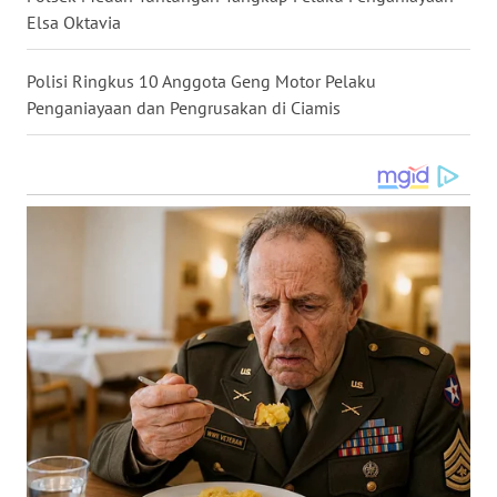
Elsa Oktavia
WN
MALUKU
Polisi Ringkus 10 Anggota Geng Motor Pelaku
Penganiayaan dan Pengrusakan di Ciamis
WN
MALUT
WN
DAIRI
WN
DANAU
TOBA
WN
NIAS
WN
LANGKAT