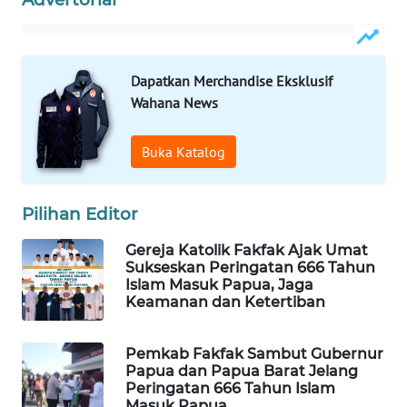
WAHANA
LISTRIK
Dapatkan Merchandise Eksklusif
Wahana News
WAHANA
TRAVEL
Buka Katalog
WAHANA
TV
Pilihan Editor
WAHANANEWS
Gereja Katolik Fakfak Ajak Umat
ID
Sukseskan Peringatan 666 Tahun
Islam Masuk Papua, Jaga
Keamanan dan Ketertiban
WAHANANEWS
CO ID
Pemkab Fakfak Sambut Gubernur
Papua dan Papua Barat Jelang
WAHANANEWS
Peringatan 666 Tahun Islam
NET
Masuk Papua