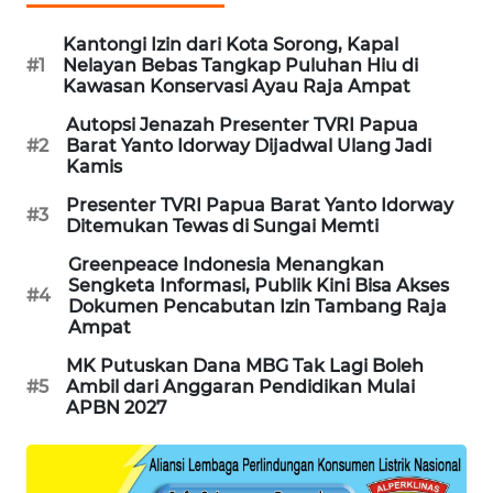
Kantongi Izin dari Kota Sorong, Kapal
MAWAKA
#1
Nelayan Bebas Tangkap Puluhan Hiu di
ID
Kawasan Konservasi Ayau Raja Ampat
Autopsi Jenazah Presenter TVRI Papua
MARTABAT
#2
Barat Yanto Idorway Dijadwal Ulang Jadi
NET
Kamis
Presenter TVRI Papua Barat Yanto Idorway
#3
PLN
Ditemukan Tewas di Sungai Memti
WATCH
Greenpeace Indonesia Menangkan
Sengketa Informasi, Publik Kini Bisa Akses
#4
MKLI
Dokumen Pencabutan Izin Tambang Raja
Ampat
LPKKI
MK Putuskan Dana MBG Tak Lagi Boleh
#5
Ambil dari Anggaran Pendidikan Mulai
APBN 2027
LKKI
KOPEKLIN