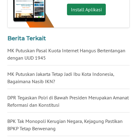
Install Aplikasi
WN
SERAMBI
WN
Berita Terkait
JAMBI
MK Putuskan Pasal Kuota Internet Hangus Bertentangan
dengan UUD 1945
WN
SULTRA
MK Putuskan Jakarta Tetap Jadi Ibu Kota Indonesia,
Bagaimana Nasib IKN?
WN
NTB
DPR Tegaskan Polri di Bawah Presiden Merupakan Amanat
Reformasi dan Konstitusi
WN
SULTENG
BPK Tak Monopoli Kerugian Negara, Kejagung Pastikan
WN
BPKP Tetap Berwenang
SULBAR