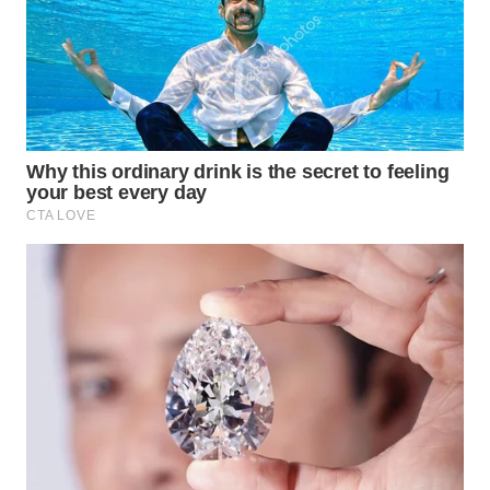
WN
BOGOR
WN
DEPOK
WN
TAPANULI
UTARA
WN
SAMOSIR
WN
PADANG
LAWAS