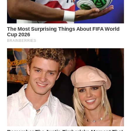
WN
NATUNA
WN
BINTAN
WN
MANDALIKA
WN
LIKUPANG
WN
LABUANBAJO
WN
BORNEO