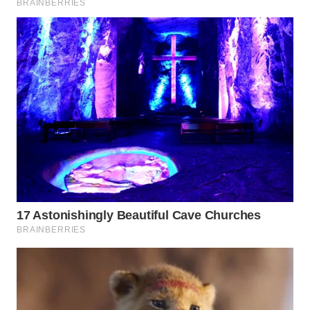
WN
INDRAMAYU
WN
KUNINGAN
WN
MAJALENGKA
WN
SUBANG
WN
SUKABUMI
WN
PURWAKARTA