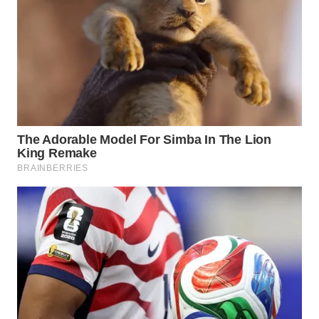
WN
PRIANGAN
TIMUR
WN
SEMARANG
WN
SOLO
WN
BOROBUDUR
WN
MADURA
WN
SURABAYA