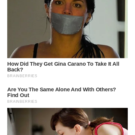
WN
NUSANTARA
WN
JOGJA
WN
JATIM
WN
BALI
WN
KALBAR
WN
KALTENG