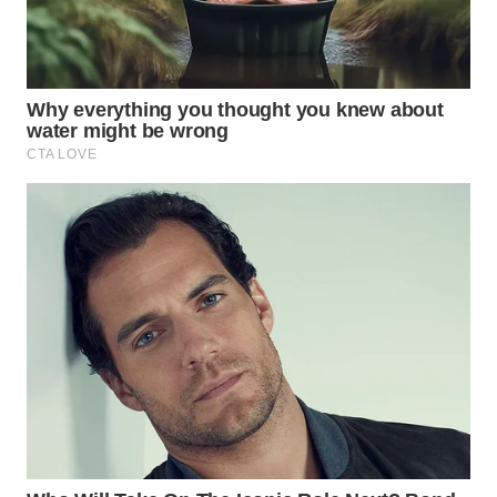
WN
MALUKU
WN
MALUT
WN
DAIRI
WN
DANAU
TOBA
WN
NIAS
WN
LANGKAT