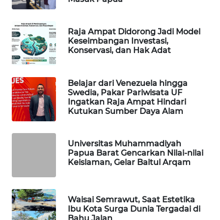
WAHANA
SPORT
Raja Ampat Didorong Jadi Model
Keseimbangan Investasi,
Konservasi, dan Hak Adat
WAHANA
UMKM
Belajar dari Venezuela hingga
Swedia, Pakar Pariwisata UF
WAHANA
Ingatkan Raja Ampat Hindari
SELEB
Kutukan Sumber Daya Alam
WAHANA
PERSONA
Universitas Muhammadiyah
Papua Barat Gencarkan Nilai-nilai
Keislaman, Gelar Baitul Arqam
WAHANA
OTOMOTIF
Waisai Semrawut, Saat Estetika
WAHANA
Ibu Kota Surga Dunia Tergadai di
HEALTH
Bahu Jalan