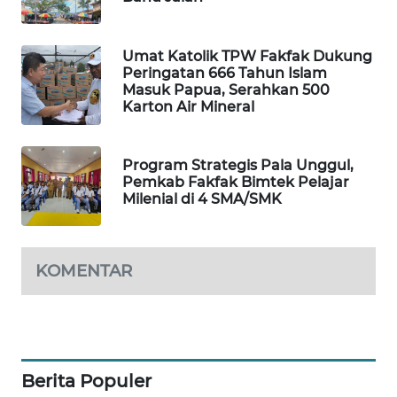
WAHANA
DESA
Umat Katolik TPW Fakfak Dukung
WISATA
Peringatan 666 Tahun Islam
Masuk Papua, Serahkan 500
Karton Air Mineral
LAPAK
WAHANA
Program Strategis Pala Unggul,
Wahana
Pemkab Fakfak Bimtek Pelajar
Network
Milenial di 4 SMA/SMK
KONSUMEN
LISTRIK
KOMENTAR
MASYARAKAT
KELISTRIKAN
WALINKI
Berita Populer
ID