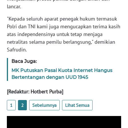
REDAKSI
lancar.
KARIR
"Kepada seluruh aparat penegak hukum termasuk
Polri dan TNI kami juga mengucapkan terima kasih
DISCLAIMER
atas independensinya untuk tetap menjaga
netralitas selama pemilu berlangsung," demikian
Wahana
Safrudin.
News
Regional
Baca Juga:
MK Putuskan Pasal Kuota Internet Hangus
WN
Bertentangan dengan UUD 1945
SUMUT
[Redaktur: Hotbert Purba]
WN
JAKARTA
1
2
Sebelumnya
Lihat Semua
WN
JABAR