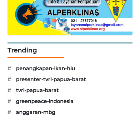
PORTAL
KONSUMEN
FORWAMKI
Trending
ALPERKLINAS
FORJASIDA
#
penangkapan-ikan-hiu
#
presenter-tvri-papua-barat
TAMBANG
#
tvri-papua-barat
NEWS
#
greenpeace-indonesia
SITUNGIR
#
anggaran-mbg
NEWS
SIDIKALANG
NEWS