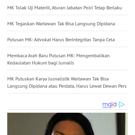
MK Tolak Uji Materiil, Aturan Jabatan Polri Tetap Berlaku
WN
BABEL
MK Tegaskan Wartawan Tak Bisa Langsung Dipidana
WN
Putusan MK: Advokat Harus Berintegritas Tanpa Cela
SUMBAR
Membaca Arah Baru Putusan MK: Mengembalikan
WN
Kedaulatan Hukum bagi Jurnalis
SUMSEL
MK Putuskan Karya Jusnalistik Wartawan Tak Bisa
WN
Langsung Dipidana atau Perdata, Harus Lewat Dewan Pers
BENGKULU
WN
LAMPUNG
WN
JATENG