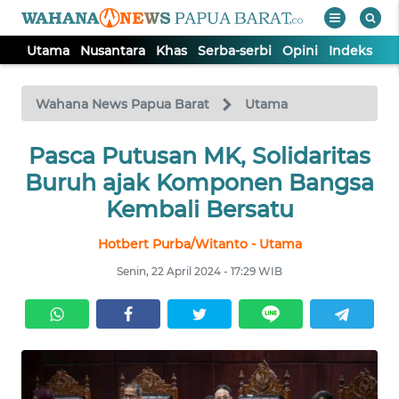
Utama
Nusantara
Khas
Serba-serbi
Opini
Indeks
WAHANA
Tutup
TV
Wahana News Papua Barat
Utama
UTAMA
Pasca Putusan MK, Solidaritas
Buruh ajak Komponen Bangsa
NUSANTARA
Kembali Bersatu
Hotbert Purba/Witanto - Utama
KHAS
Senin, 22 April 2024 - 17:29 WIB
SERBA-
SERBI
OPINI