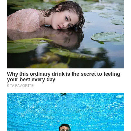
WN
TAPANULI
TENGAH
WN DELI
SERDANG
WN
TEBING
TINGGI
WN
PAKPAK
WN
KARAWANG
WN
BEKASI