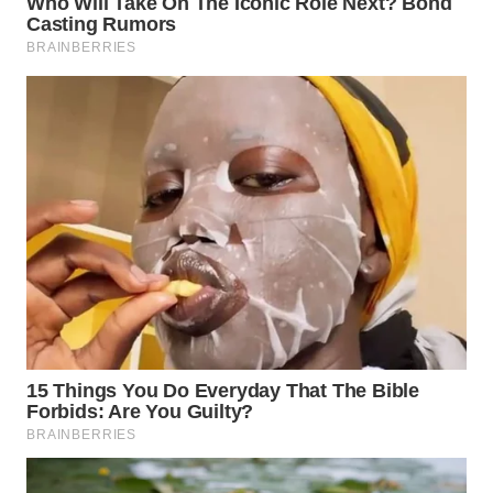
WN
TAPANULI
SELATAN
WN
TANJUNG
LESUNG
WN
KARO
WN
SIMALUNGUN
WN
LABUHANBATU