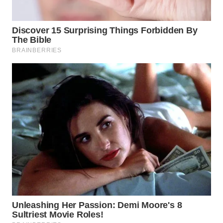
WN
SUMEDANG
WN
CIANJUR
WN
KEPULAUAN
SERIBU
WN
TANGERANG
WN
BINJAI
WN
CIREBON