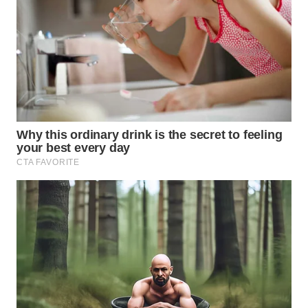
WN
KALTARA
WN
KALSEL
WN
KALTIM
WN
SULSEL
WN
GORONTALO
WN
SULUT