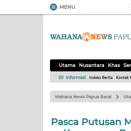
MENU
WAHANA
Tutup
TV
UTAMA
NUSANTARA
Utama
Nusantara
Khas
Ser
KHAS
Informasi
Indeks Berita
Kontak 
SERBA-
Wahana News Papua Barat
Ut
SERBI
OPINI
Pasca Putusan MK
Informasi