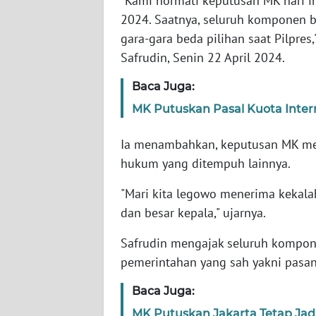
"Kami hormati keputusan MK hari i
WN
2024. Saatnya, seluruh komponen b
BANTEN
gara-gara beda pilihan saat Pilpres
Safrudin, Senin 22 April 2024.
WN
NTT
Baca Juga:
MK Putuskan Pasal Kuota Inte
WN
KEPRI
Ia menambahkan, keputusan MK mer
hukum yang ditempuh lainnya.
WN
PAPUA
"Mari kita legowo menerima kekala
dan besar kepala," ujarnya.
WN
PAPUA
Safrudin mengajak seluruh kompo
BARAT
pemerintahan yang sah yakni pasa
WN
Baca Juga:
RIAU
MK Putuskan Jakarta Tetap Jad