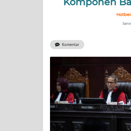
Komponen Ban
INDEKS
Hotber
BERITA
Seni
KONTAK
KAMI
Komentar
INFO
IKLAN
TENTANG
KAMI
PEDOMAN
MEDIA
SIBER
REDAKSI