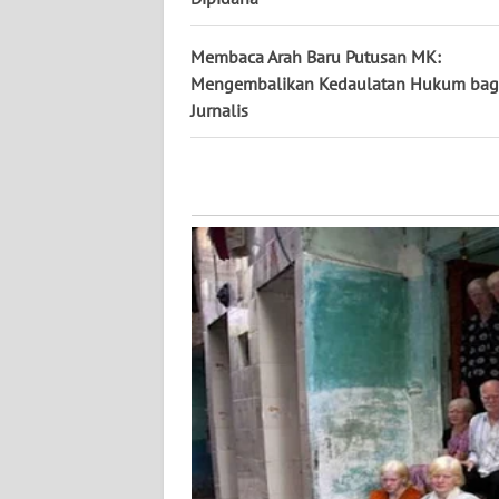
WN
KALTARA
Membaca Arah Baru Putusan MK:
Mengembalikan Kedaulatan Hukum bag
WN
Jurnalis
KALSEL
WN
KALTIM
WN
SULSEL
WN
GORONTALO
WN
SULUT