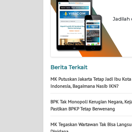
WN
NUSANTARA
Jadilah
WN
JOGJA
WN
JATIM
Berita Terkait
WN
BALI
MK Putuskan Jakarta Tetap Jadi Ibu Kota
Indonesia, Bagaimana Nasib IKN?
WN
KALBAR
BPK Tak Monopoli Kerugian Negara, Ke
Pastikan BPKP Tetap Berwenang
WN
KALTENG
MK Tegaskan Wartawan Tak Bisa Langs
Dipidana