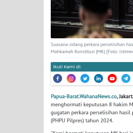
KARIR
DISCLAIMER
Wahana
Suasana sidang perkara perselisihan ha
News
Mahkamah Konstitusi (MK) [Foto: Istime
Regional
Ikuti Kami di:
WN
SUMUT
WN
Papua-Barat.WahanaNews.co
, Jakar
JAKARTA
menghormati keputusan 8 hakim Ma
gugatan perkara perselisihan hasi
WN
JABAR
(PHPU Pilpres) tahun 2024.