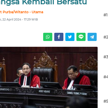
gsa Kembali Bersatu
t Purba/Witanto - Utama
#1
n, 22 April 2024 - 17:29 WIB
#
#
#
#