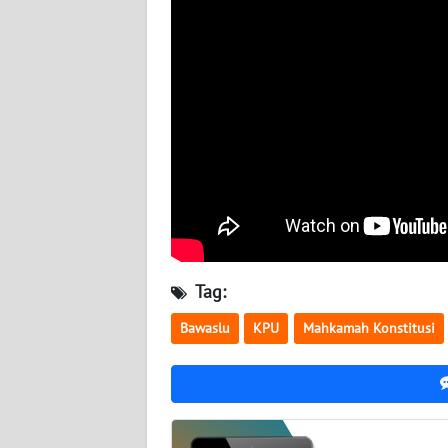
WN
BABEL
WN
SUMBAR
WN
SUMSEL
WN
BENGKULU
Tag:
WN
Bawaslu
KPU
Mahkamah Konstitusi
LAMPUNG
WN
JATENG