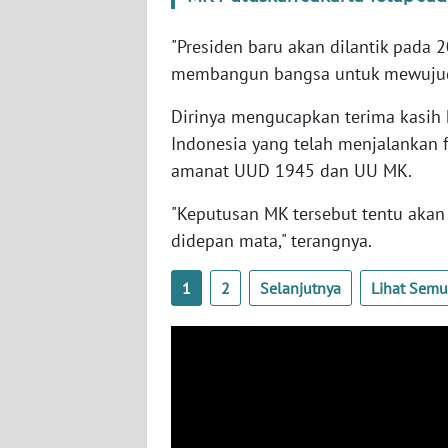
WN
"Presiden baru akan dilantik pada
SERAMBI
membangun bangsa untuk mewujudk
WN
Dirinya mengucapkan terima kasih
JAMBI
Indonesia yang telah menjalankan 
amanat UUD 1945 dan UU MK.
WN
SULTRA
"Keputusan MK tersebut tentu akan
didepan mata," terangnya.
WN
NTB
1
2
Selanjutnya
Lihat Sem
WN
SULTENG
WN
SULBAR