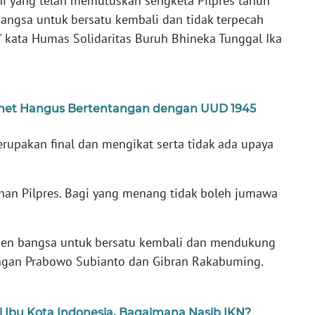
ni yang telah memutuskan sengketa Pilpres tahun
angsa untuk bersatu kembali dan tidak terpecah
," kata Humas Solidaritas Buruh Bhineka Tunggal Ika
rnet Hangus Bertentangan dengan UUD 1945
upakan final dan mengikat serta tidak ada upaya
han Pilpres. Bagi yang menang tidak boleh jumawa
nen bangsa untuk bersatu kembali dan mendukung
ngan Prabowo Subianto dan Gibran Rakabuming.
i Ibu Kota Indonesia, Bagaimana Nasib IKN?