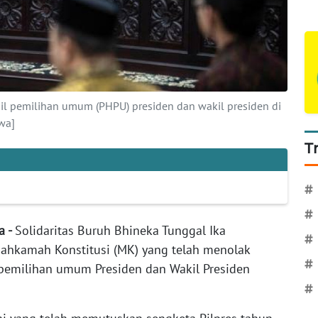
sil pemilihan umum (PHPU) presiden dan wakil presiden di
wa]
T
#
#
ta -
Solidaritas Buruh Bhineka Tunggal Ika
#
hkamah Konstitusi (MK) yang telah menolak
#
l pemilihan umum Presiden dan Wakil Presiden
#