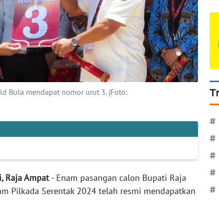
ld Bula mendapat nomor urut 3. (Foto:
T
#
#
#
#
ai, Raja Ampat
- Enam pasangan calon Bupati Raja
am Pilkada Serentak 2024 telah resmi mendapatkan
#