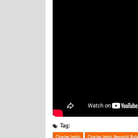
WN
NUSANTARA
WN
JOGJA
WN
JATIM
WN
BALI
WN
KALBAR
WN
Tag:
KALTENG
Charles Imbir
Charles Imbir Reynold Bul