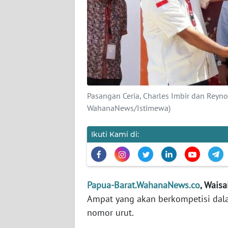
KARIR
DISCLAIMER
Wahana
News
Regional
Pasangan Ceria, Charles Imbir dan Reyno
WahanaNews/Istimewa)
WN
SUMUT
Ikuti Kami di:
WN
JAKARTA
Papua-Barat.WahanaNews.co
, Wais
WN
Ampat yang akan berkompetisi dal
JABAR
nomor urut.