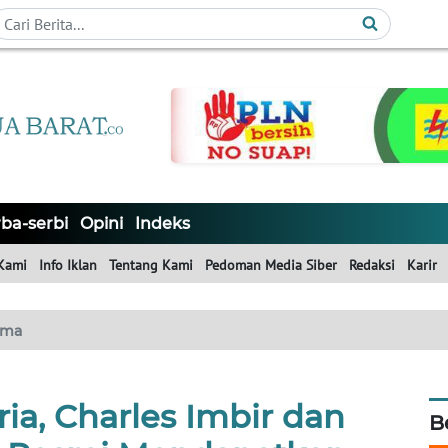
ba-serbi
Opini
Indeks
Kami
Info Iklan
Tentang Kami
Pedoman Media Siber
Redaksi
Karir
ama
ia, Charles Imbir dan
B