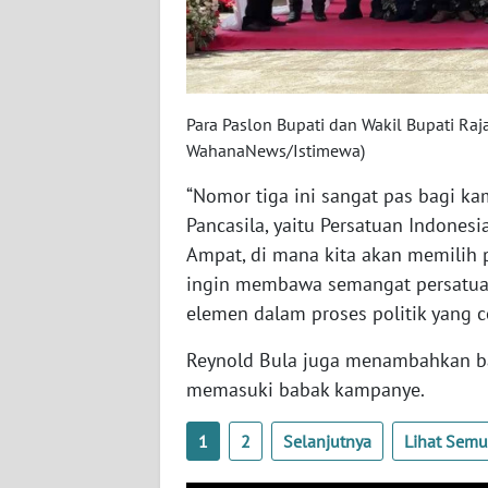
WN
BABEL
WN
Para Paslon Bupati dan Wakil Bupati Ra
SUMBAR
WahanaNews/Istimewa)
WN
“Nomor tiga ini sangat pas bagi kam
SUMSEL
Pancasila, yaitu Persatuan Indonesi
Ampat, di mana kita akan memilih 
WN
ingin membawa semangat persatuan
BENGKULU
elemen dalam proses politik yang 
WN
Reynold Bula juga menambahkan ba
LAMPUNG
memasuki babak kampanye.
WN
1
2
Selanjutnya
Lihat Sem
JATENG