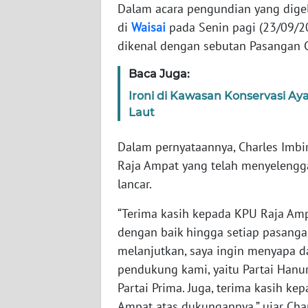
WN
Dalam acara pengundian yang dige
BANTEN
di
Waisai
pada Senin pagi (23/09/20
dikenal dengan sebutan Pasangan C
WN
NTT
Baca Juga:
Ironi di Kawasan Konservasi Aya
WN
Laut
KEPRI
Dalam pernyataannya, Charles Imb
WN
Raja Ampat yang telah menyelengg
PAPUA
lancar.
WN
“Terima kasih kepada KPU Raja Amp
PAPUA
dengan baik hingga setiap pasang
BARAT
melanjutkan, saya ingin menyapa d
pendukung kami, yaitu Partai Hanura
WN
Partai Prima. Juga, terima kasih k
RIAU
Ampat atas dukungannya,” ujar Char