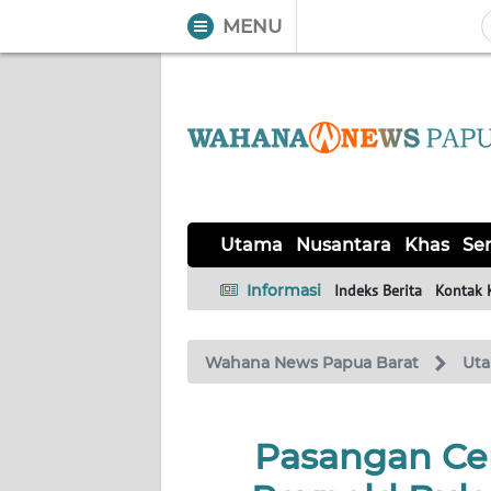
MENU
WAHANA
Tutup
TV
UTAMA
NUSANTARA
Utama
Nusantara
Khas
Ser
KHAS
Informasi
Indeks Berita
Kontak 
SERBA-
Wahana News Papua Barat
Ut
SERBI
OPINI
Pasangan Cer
Informasi