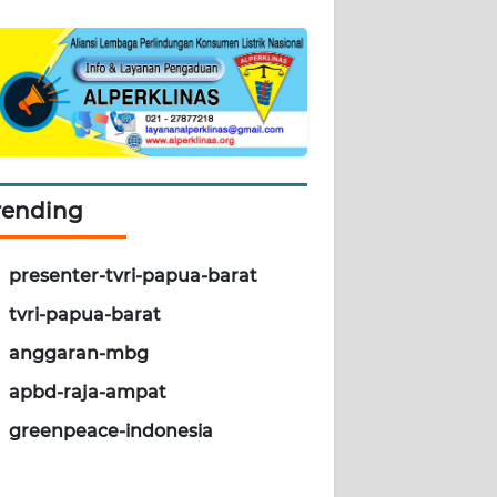
rending
presenter-tvri-papua-barat
tvri-papua-barat
anggaran-mbg
apbd-raja-ampat
greenpeace-indonesia