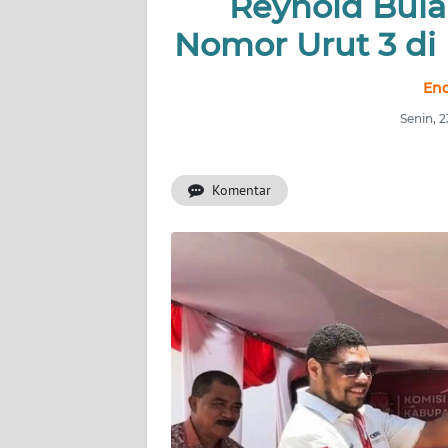
Reynold Bul
Nomor Urut 3 di
INDEKS
BERITA
End
KONTAK
Senin, 
KAMI
Komentar
INFO
IKLAN
TENTANG
KAMI
PEDOMAN
MEDIA
SIBER
REDAKSI