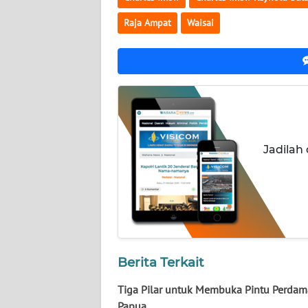
WN
Raja Ampat
Waisai
KALTARA
WN
KALSEL
WN
KALTIM
Jadilah
WN
SULSEL
WN
GORONTALO
Berita Terkait
WN
SULUT
Tiga Pilar untuk Membuka Pintu Perdam
Papua