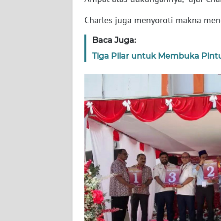
WN
Charles juga menyoroti makna men
SERAMBI
Baca Juga:
WN
Tiga Pilar untuk Membuka Pin
JAMBI
WN
SULTRA
WN
NTB
WN
SULTENG
WN
SULBAR