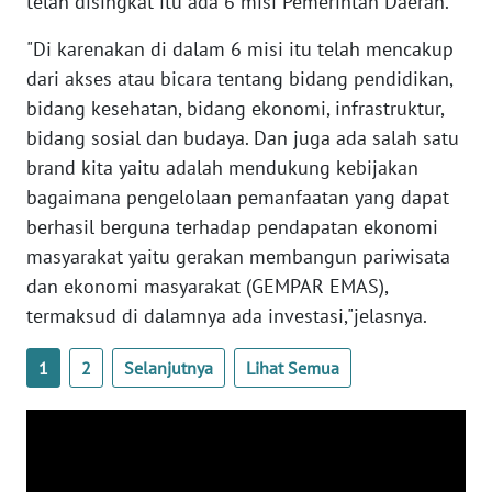
telah disingkat itu ada 6 misi Pemerintah Daerah.
"Di karenakan di dalam 6 misi itu telah mencakup
WN
BABEL
dari akses atau bicara tentang bidang pendidikan,
bidang kesehatan, bidang ekonomi, infrastruktur,
WN
bidang sosial dan budaya. Dan juga ada salah satu
SUMBAR
brand kita yaitu adalah mendukung kebijakan
bagaimana pengelolaan pemanfaatan yang dapat
WN
berhasil berguna terhadap pendapatan ekonomi
SUMSEL
masyarakat yaitu gerakan membangun pariwisata
dan ekonomi masyarakat (GEMPAR EMAS),
WN
termaksud di dalamnya ada investasi,"jelasnya.
BENGKULU
1
2
Selanjutnya
Lihat Semua
WN
LAMPUNG
WN
JATENG