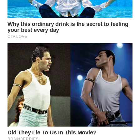
WN
TAPANULI
TENGAH
WN DELI
SERDANG
WN
TEBING
TINGGI
WN
PAKPAK
WN
KARAWANG
WN
BEKASI