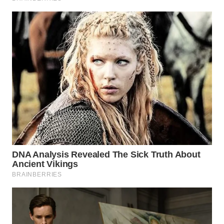
WN
BOGOR
WN
DEPOK
WN
TAPANULI
UTARA
WN
SAMOSIR
WN
PADANG
LAWAS