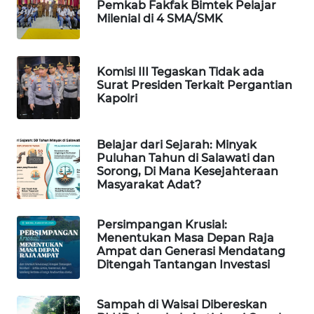
Pemkab Fakfak Bimtek Pelajar
Milenial di 4 SMA/SMK
PORTAL
KONSUMEN
Komisi III Tegaskan Tidak ada
FORWAMKI
Surat Presiden Terkait Pergantian
Kapolri
ALPERKLINAS
Belajar dari Sejarah: Minyak
FORJASIDA
Puluhan Tahun di Salawati dan
Sorong, Di Mana Kesejahteraan
Masyarakat Adat?
TAMBANG
NEWS
Persimpangan Krusial:
Menentukan Masa Depan Raja
SITUNGIR
Ampat dan Generasi Mendatang
NEWS
Ditengah Tantangan Investasi
SIDIKALANG
Sampah di Waisai Dibereskan
NEWS