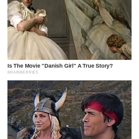
WN
SUMEDANG
WN
CIANJUR
WN
KEPULAUAN
SERIBU
WN
TANGERANG
WN
BINJAI
WN
CIREBON