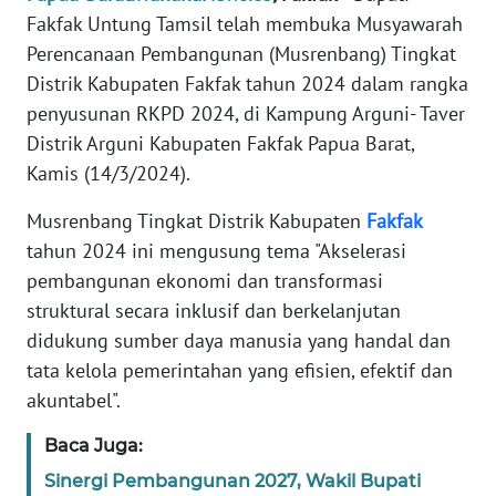
REDAKSI
Fakfak Untung Tamsil telah membuka Musyawarah
Perencanaan Pembangunan (Musrenbang) Tingkat
KARIR
Distrik Kabupaten Fakfak tahun 2024 dalam rangka
penyusunan RKPD 2024, di Kampung Arguni- Taver
DISCLAIMER
Distrik Arguni Kabupaten Fakfak Papua Barat,
Kamis (14/3/2024).
Wahana
News
Musrenbang Tingkat Distrik Kabupaten
Fakfak
Regional
tahun 2024 ini mengusung tema "Akselerasi
pembangunan ekonomi dan transformasi
WN
struktural secara inklusif dan berkelanjutan
SUMUT
didukung sumber daya manusia yang handal dan
WN
tata kelola pemerintahan yang efisien, efektif dan
JAKARTA
akuntabel".
Baca Juga:
WN
JABAR
Sinergi Pembangunan 2027, Wakil Bupati