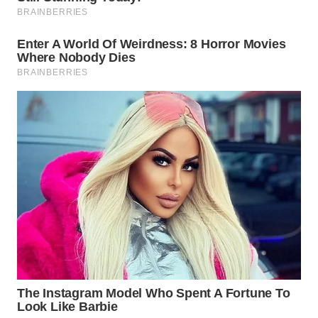
WN
PRIANGAN
TIMUR
WN
SEMARANG
WN
SOLO
WN
BOROBUDUR
WN
MADURA
WN
SURABAYA