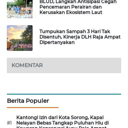
BLUD, Langkah Antisipasi Cegah
Pencemaran Perairan dan
SIBARAGAS
Kerusakan Ekosistem Laut
NEWS
Tumpukan Sampah 3 Hari Tak
METRO
Disentuh, Kinerja DLH Raja Ampat
SIANTAR
Dipertanyakan
NEWS
METRO
KOMENTAR
MEDAN
NEWS
METRO
JAKARTA
NEWS
Berita Populer
KRT
Kantongi Izin dari Kota Sorong, Kapal
NEWS
#1
Nelayan Bebas Tangkap Puluhan Hiu di