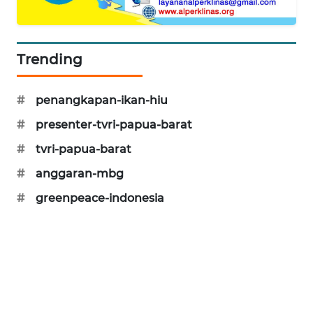
CILEUNGSI
NEWS
Trending
BERKAT
NEWS
#
penangkapan-ikan-hiu
BERAMPU
#
presenter-tvri-papua-barat
NEWS
#
tvri-papua-barat
ANUGERAH
#
anggaran-mbg
NEWS
#
greenpeace-indonesia
AKHLAK
ID
PERAPKI
NEWS