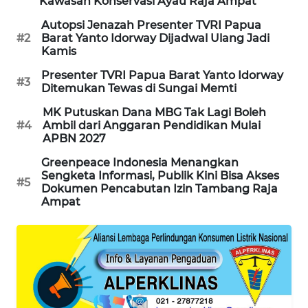
Kawasan Konservasi Ayau Raja Ampat
KARING
Autopsi Jenazah Presenter TVRI Papua
NEWS
#2
Barat Yanto Idorway Dijadwal Ulang Jadi
Kamis
JURNAL
Presenter TVRI Papua Barat Yanto Idorway
#3
MARITIM
Ditemukan Tewas di Sungai Memti
MK Putuskan Dana MBG Tak Lagi Boleh
HUMBANG
#4
Ambil dari Anggaran Pendidikan Mulai
NEWS
APBN 2027
Greenpeace Indonesia Menangkan
GARONGGANG
Sengketa Informasi, Publik Kini Bisa Akses
#5
NEWS
Dokumen Pencabutan Izin Tambang Raja
Ampat
FISUELRI
ID
ENERGI
NEWS