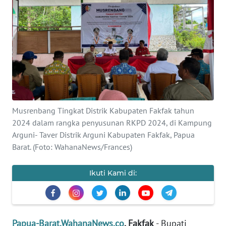
Informasi
INDEKS
BERITA
KONTAK
KAMI
INFO
Musrenbang Tingkat Distrik Kabupaten Fakfak tahun
IKLAN
2024 dalam rangka penyusunan RKPD 2024, di Kampung
Arguni- Taver Distrik Arguni Kabupaten Fakfak, Papua
TENTANG
Barat. (Foto: WahanaNews/Frances)
KAMI
Ikuti Kami di:
PEDOMAN
MEDIA
SIBER
Papua-Barat.WahanaNews.co
, Fakfak
- Bupati