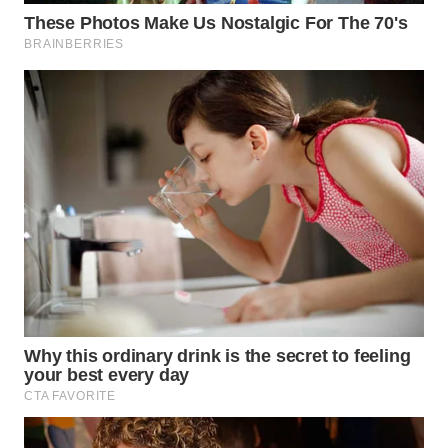
WAHANA
SPORT
WAHANA
UMKM
WAHANA
SELEB
WAHANA
PERSONA
WAHANA
OTOMOTIF
WAHANA
HEALTH