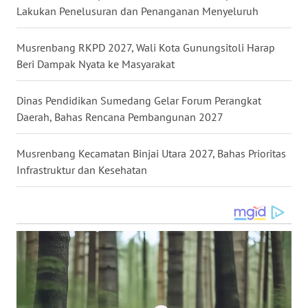
Lakukan Penelusuran dan Penanganan Menyeluruh
WN
MALUKU
Musrenbang RKPD 2027, Wali Kota Gunungsitoli Harap
Beri Dampak Nyata ke Masyarakat
WN
MALUT
Dinas Pendidikan Sumedang Gelar Forum Perangkat
Daerah, Bahas Rencana Pembangunan 2027
WN
DAIRI
Musrenbang Kecamatan Binjai Utara 2027, Bahas Prioritas
Infrastruktur dan Kesehatan
WN
DANAU
TOBA
WN
NIAS
WN
LANGKAT