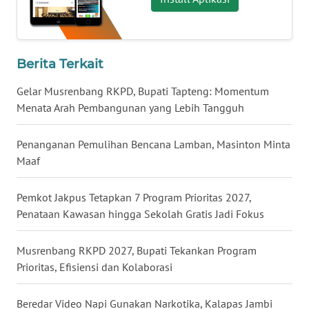
WN
KALTARA
Berita Terkait
WN
Gelar Musrenbang RKPD, Bupati Tapteng: Momentum
KALSEL
Menata Arah Pembangunan yang Lebih Tangguh
WN
KALTIM
Penanganan Pemulihan Bencana Lamban, Masinton Minta
Maaf
WN
SULSEL
Pemkot Jakpus Tetapkan 7 Program Prioritas 2027,
Penataan Kawasan hingga Sekolah Gratis Jadi Fokus
WN
GORONTALO
Musrenbang RKPD 2027, Bupati Tekankan Program
Prioritas, Efisiensi dan Kolaborasi
WN
SULUT
Beredar Video Napi Gunakan Narkotika, Kalapas Jambi