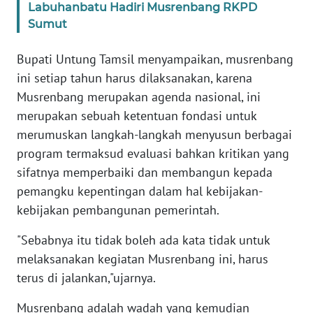
Labuhanbatu Hadiri Musrenbang RKPD
WN
Sumut
BANTEN
Bupati Untung Tamsil menyampaikan, musrenbang
WN
ini setiap tahun harus dilaksanakan, karena
NTT
Musrenbang merupakan agenda nasional, ini
merupakan sebuah ketentuan fondasi untuk
WN
merumuskan langkah-langkah menyusun berbagai
KEPRI
program termaksud evaluasi bahkan kritikan yang
sifatnya memperbaiki dan membangun kepada
WN
pemangku kepentingan dalam hal kebijakan-
PAPUA
kebijakan pembangunan pemerintah.
WN
"Sebabnya itu tidak boleh ada kata tidak untuk
PAPUA
melaksanakan kegiatan Musrenbang ini, harus
BARAT
terus di jalankan,"ujarnya.
WN
Musrenbang adalah wadah yang kemudian
RIAU