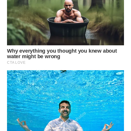
WN
TAPANULI
SELATAN
WN
TANJUNG
LESUNG
WN
KARO
WN
SIMALUNGUN
WN
LABUHANBATU