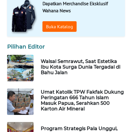
Dapatkan Merchandise Eksklusif
Wahana News
MAWAKA
ID
Buka Katalog
MARTABAT
NET
Pilihan Editor
PLN
Waisai Semrawut, Saat Estetika
WATCH
Ibu Kota Surga Dunia Tergadai di
Bahu Jalan
MKLI
Umat Katolik TPW Fakfak Dukung
LPKKI
Peringatan 666 Tahun Islam
Masuk Papua, Serahkan 500
Karton Air Mineral
LKKI
KOPEKLIN
Program Strategis Pala Unggul,