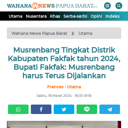
Utama
Nusantara
Khas
Serba-serbi
Opini
Indeks
WAHANA
Tutup
TV
Wahana News Papua Barat
Utama
UTAMA
Musrenbang Tingkat Distrik
Kabupaten Fakfak tahun 2024,
NUSANTARA
Bupati Fakfak: Musrenbang
harus Terus Dijalankan
KHAS
Frances - Utama
Sabtu, 16 Maret 2024 - 16:35 WIB
SERBA-
SERBI
OPINI