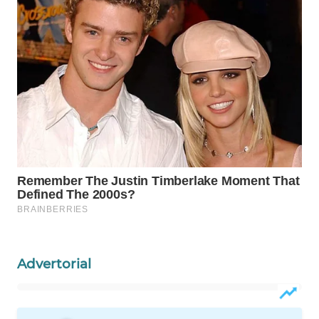
WAHANA
DESA
WISATA
LAPAK
WAHANA
Wahana
Network
KONSUMEN
LISTRIK
MASYARAKAT
Advertorial
KELISTRIKAN
WALINKI
ID