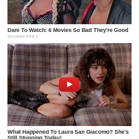
WN
INDRAMAYU
WN
KUNINGAN
WN
MAJALENGKA
WN
SUBANG
WN
SUKABUMI
WN
PURWAKARTA