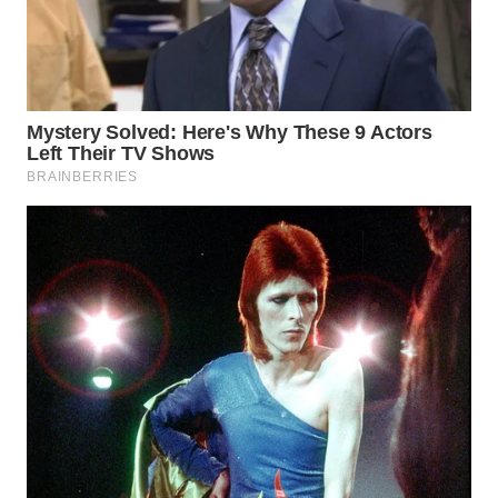
WAHANA
LISTRIK
WAHANA
TRAVEL
WAHANA
TV
WAHANANEWS
ID
WAHANANEWS
CO ID
WAHANANEWS
NET