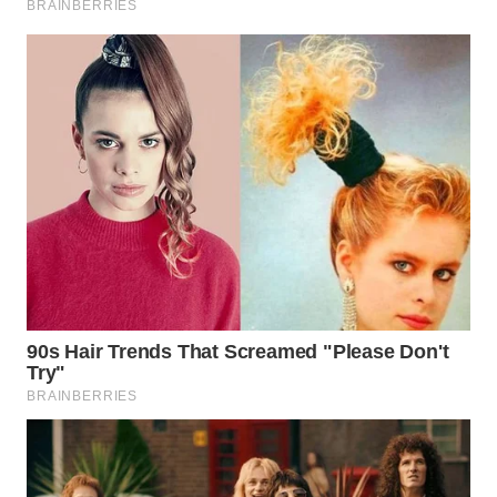
WN
NATUNA
WN
BINTAN
WN
MANDALIKA
WN
LIKUPANG
WN
LABUANBAJO
WN
BORNEO