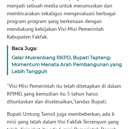
menjadi sebuah media untuk merumuskan dan
membicarakan sekaligus mengevaluasi berbagai
WN
SERAMBI
program-program yang berkenaan dengan
mendukung kebijakan Visi-Misi Pemerintah
WN
Kabupaten Fakfak.
JAMBI
Baca Juga:
WN
Gelar Musrenbang RKPD, Bupati Tapteng:
SULTRA
Momentum Menata Arah Pembangunan yang
Lebih Tangguh
WN
NTB
"Visi-Misi Pemerintah itu telah ditetapkan di dalam
RPJMD, yang kemudian itu 5 tahun harus
WN
dituntaskan dan diselesaikan,"tandas Bupati.
SULTENG
Bupati Untung Tamsil juga membeberkan, ada 6
WN
misi yang telah dalam Visi Fakfak Tersenyum yang
SULBAR