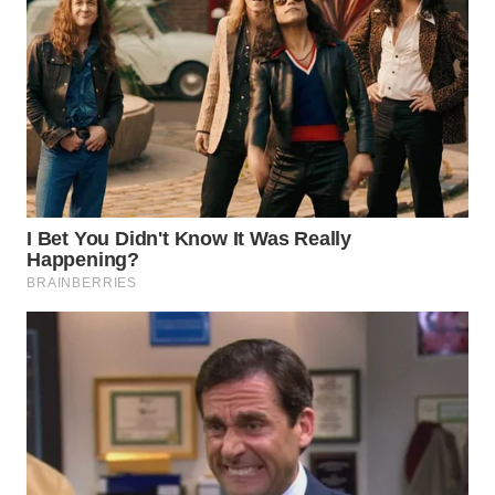
Wahana
Media
Group
WAHANA
NEWS
WAHANA
TANI
WAHANA
ADVOKAT
WAHANA
INFRASTRUKTUR
WAHANA
KONSUMEN