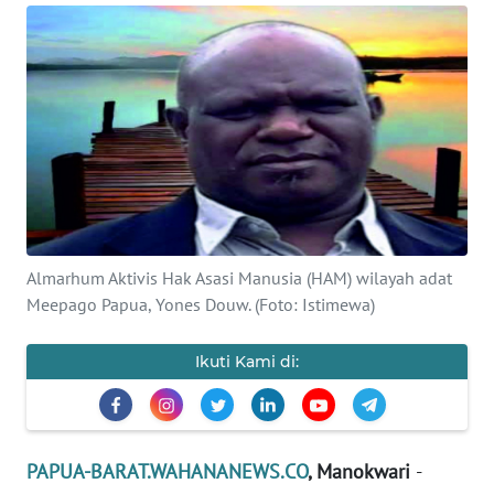
Informasi
INDEKS
BERITA
KONTAK
KAMI
INFO
IKLAN
Almarhum Aktivis Hak Asasi Manusia (HAM) wilayah adat
Meepago Papua, Yones Douw. (Foto: Istimewa)
TENTANG
KAMI
Ikuti Kami di:
PEDOMAN
MEDIA
SIBER
PAPUA-BARAT.WAHANANEWS.CO
, Manokwari
-