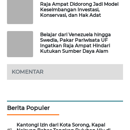
Raja Ampat Didorong Jadi Model
Keseimbangan Investasi,
SIBARAGAS
Konservasi, dan Hak Adat
NEWS
METRO
Belajar dari Venezuela hingga
Swedia, Pakar Pariwisata UF
SIANTAR
Ingatkan Raja Ampat Hindari
NEWS
Kutukan Sumber Daya Alam
METRO
MEDAN
KOMENTAR
NEWS
METRO
JAKARTA
NEWS
Berita Populer
KRT
NEWS
Kantongi Izin dari Kota Sorong, Kapal