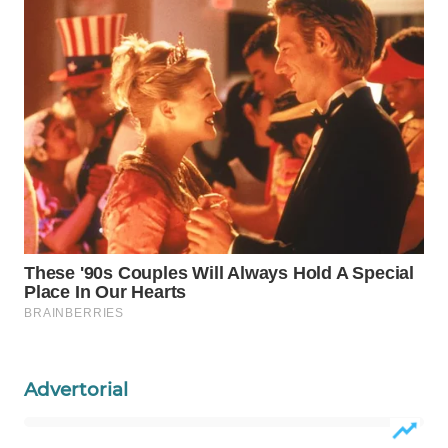
WAHANA
DESA
WISATA
LAPAK
WAHANA
Wahana
Network
KONSUMEN
LISTRIK
MASYARAKAT
KELISTRIKAN
Advertorial
WALINKI
ID