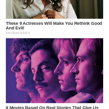
WN
INDRAMAYU
WN
KUNINGAN
WN
MAJALENGKA
WN
SUBANG
WN
SUKABUMI
WN
PURWAKARTA