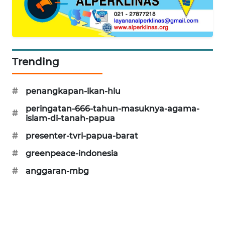
CILEUNGSI
NEWS
BERKAT
NEWS
Trending
BERAMPU
#
penangkapan-ikan-hiu
NEWS
peringatan-666-tahun-masuknya-agama-
#
islam-di-tanah-papua
ANUGERAH
NEWS
#
presenter-tvri-papua-barat
#
greenpeace-indonesia
AKHLAK
#
anggaran-mbg
ID
PERAPKI
NEWS