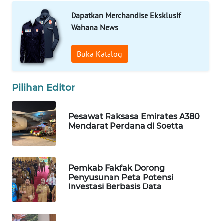
Dapatkan Merchandise Eksklusif
MAWAKA
Wahana News
ID
Buka Katalog
MARTABAT
NET
Pilihan Editor
PLN
WATCH
Pesawat Raksasa Emirates A380
Mendarat Perdana di Soetta
MKLI
LPKKI
Pemkab Fakfak Dorong
Penyusunan Peta Potensi
LKKI
Investasi Berbasis Data
KOPEKLIN