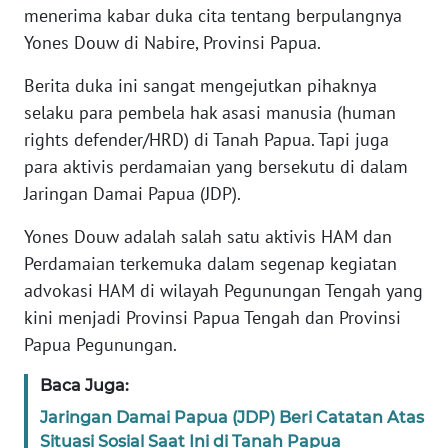
menerima kabar duka cita tentang berpulangnya
WN
Yones Douw di Nabire, Provinsi Papua.
BANTEN
Berita duka ini sangat mengejutkan pihaknya
WN
selaku para pembela hak asasi manusia (human
NTT
rights defender/HRD) di Tanah Papua. Tapi juga
para aktivis perdamaian yang bersekutu di dalam
WN
Jaringan Damai Papua (JDP).
KEPRI
Yones Douw adalah salah satu aktivis HAM dan
WN
Perdamaian terkemuka dalam segenap kegiatan
PAPUA
advokasi HAM di wilayah Pegunungan Tengah yang
kini menjadi Provinsi Papua Tengah dan Provinsi
WN
Papua Pegunungan.
PAPUA
BARAT
Baca Juga:
Jaringan Damai Papua (JDP) Beri Catatan Atas
WN
Situasi Sosial Saat Ini di Tanah Papua
RIAU