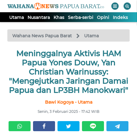
Utama
Nusantara
Khas
Serba-serbi
Opini
Indeks
WAHANA
Tutup
TV
Wahana News Papua Barat
Utama
UTAMA
Meninggalnya Aktivis HAM
Papua Yones Douw, Yan
NUSANTARA
Christian Warinussy:
"Mengejutkan Jaringan Damai
KHAS
Papua dan LP3BH Manokwari"
Bawi Kogoya - Utama
SERBA-
SERBI
Senin, 3 Februari 2025 - 17:42 WIB
OPINI