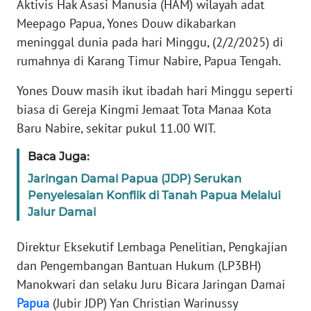
Aktivis Hak Asasi Manusia (HAM) wilayah adat
REDAKSI
Meepago Papua, Yones Douw dikabarkan
meninggal dunia pada hari Minggu, (2/2/2025) di
KARIR
rumahnya di Karang Timur Nabire, Papua Tengah.
DISCLAIMER
Yones Douw masih ikut ibadah hari Minggu seperti
biasa di Gereja Kingmi Jemaat Tota Manaa Kota
Wahana
Baru Nabire, sekitar pukul 11.00 WIT.
News
Regional
Baca Juga:
Jaringan Damai Papua (JDP) Serukan
WN
SUMUT
Penyelesaian Konflik di Tanah Papua Melalui
Jalur Damai
WN
Direktur Eksekutif Lembaga Penelitian, Pengkajian
JAKARTA
dan Pengembangan Bantuan Hukum (LP3BH)
WN
Manokwari dan selaku Juru Bicara Jaringan Damai
JABAR
Papua
(Jubir JDP) Yan Christian Warinussy