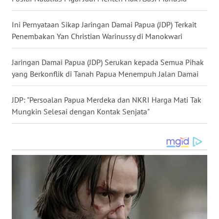
WN
Ini Pernyataan Sikap Jaringan Damai Papua (JDP) Terkait
MALUKU
Penembakan Yan Christian Warinussy di Manokwari
WN
Jaringan Damai Papua (JDP) Serukan kepada Semua Pihak
MALUT
yang Berkonflik di Tanah Papua Menempuh Jalan Damai
WN
DAIRI
JDP: "Persoalan Papua Merdeka dan NKRI Harga Mati Tak
Mungkin Selesai dengan Kontak Senjata"
WN
DANAU
TOBA
WN
NIAS
WN
LANGKAT