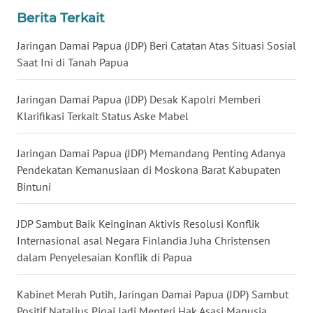
Berita Terkait
WN
KALTARA
Jaringan Damai Papua (JDP) Beri Catatan Atas Situasi Sosial
Saat Ini di Tanah Papua
WN
KALSEL
Jaringan Damai Papua (JDP) Desak Kapolri Memberi
Klarifikasi Terkait Status Aske Mabel
WN
KALTIM
Jaringan Damai Papua (JDP) Memandang Penting Adanya
Pendekatan Kemanusiaan di Moskona Barat Kabupaten
WN
Bintuni
SULSEL
JDP Sambut Baik Keinginan Aktivis Resolusi Konflik
WN
Internasional asal Negara Finlandia Juha Christensen
GORONTALO
dalam Penyelesaian Konflik di Papua
WN
Kabinet Merah Putih, Jaringan Damai Papua (JDP) Sambut
SULUT
Positif Natalius Pigai Jadi Menteri Hak Asasi Manusia