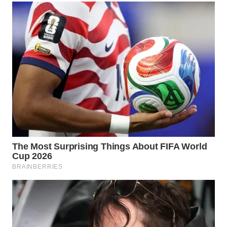
WN
BOGOR
WN
DEPOK
WN
TAPANULI
UTARA
WN
SAMOSIR
WN
PADANG
LAWAS