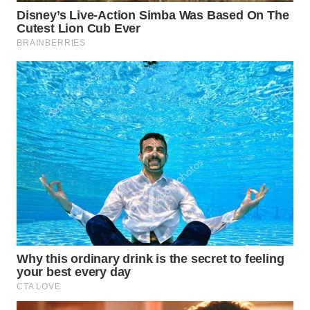
WAHANA
SPORT
WAHANA
UMKM
WAHANA
SELEB
WAHANA
PERSONA
WAHANA
OTOMOTIF
WAHANA
HEALTH