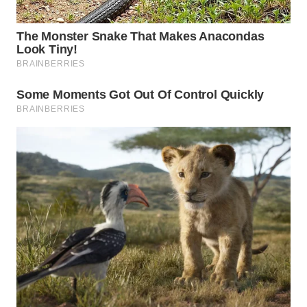
WAHANA
LISTRIK
WAHANA
TRAVEL
WAHANA
TV
WAHANANEWS
ID
WAHANANEWS
CO ID
WAHANANEWS
NET