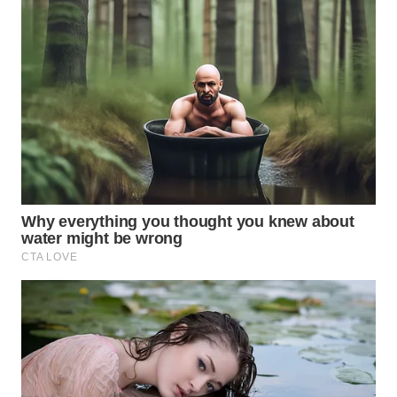
WN
NATUNA
WN
BINTAN
WN
MANDALIKA
WN
LIKUPANG
WN
LABUANBAJO
WN
BORNEO