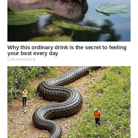
Wahana
Media
Group
WAHANA
NEWS
WAHANA
TANI
WAHANA
ADVOKAT
WAHANA
INFRASTRUKTUR
WAHANA
KONSUMEN