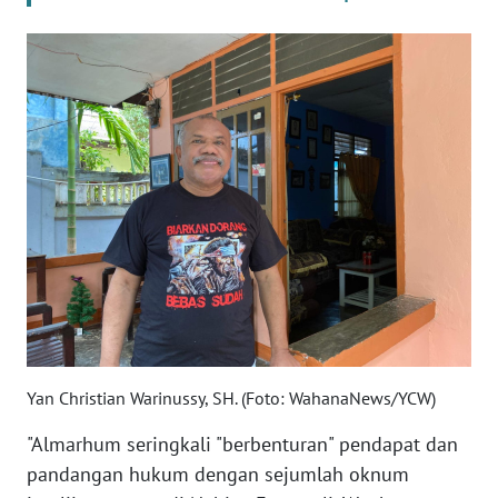
WN
SERAMBI
WN
JAMBI
WN
SULTRA
WN
NTB
WN
Yan Christian Warinussy, SH. (Foto: WahanaNews/YCW)
SULTENG
"Almarhum seringkali "berbenturan" pendapat dan
WN
pandangan hukum dengan sejumlah oknum
SULBAR