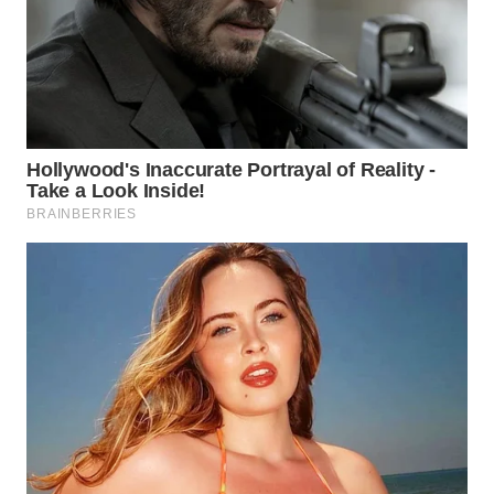
WN
TAPANULI
SELATAN
WN
TANJUNG
LESUNG
WN
KARO
WN
SIMALUNGUN
WN
LABUHANBATU