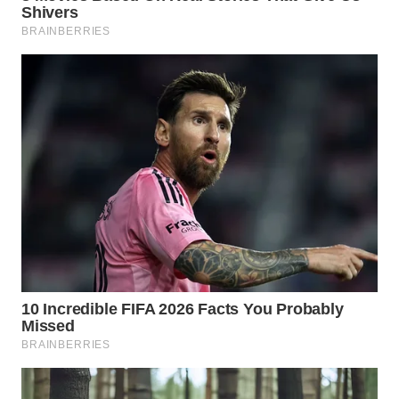
WN
PRIANGAN
TIMUR
WN
SEMARANG
WN
SOLO
WN
BOROBUDUR
WN
MADURA
WN
SURABAYA