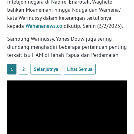
intelijen negara di Nabire, Enarotali, Waghete
bahkan Moanemani hingga Nduga dan Wamena,"
WN
kata Warinussy dalam keterangan tertulisnya
BABEL
kepada
Wahananews.co
dikutip, Senin (3/2/2025).
WN
Sambung Warinussy, Yones Douw juga sering
SUMBAR
diundang menghadiri beberapa pertemuan penting
terkait isu HAM di Tanah Papua dan Perdamaian.
WN
SUMSEL
1
2
Selanjutnya
Lihat Semua
WN
BENGKULU
WN
LAMPUNG
WN
JATENG