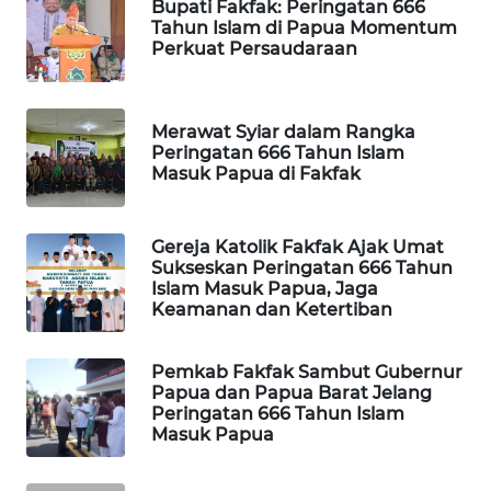
Bupati Fakfak: Peringatan 666
Tahun Islam di Papua Momentum
PORTAL
Perkuat Persaudaraan
KONSUMEN
FORWAMKI
Merawat Syiar dalam Rangka
Peringatan 666 Tahun Islam
Masuk Papua di Fakfak
ALPERKLINAS
FORJASIDA
Gereja Katolik Fakfak Ajak Umat
Sukseskan Peringatan 666 Tahun
Islam Masuk Papua, Jaga
TAMBANG
Keamanan dan Ketertiban
NEWS
Pemkab Fakfak Sambut Gubernur
SITUNGIR
Papua dan Papua Barat Jelang
NEWS
Peringatan 666 Tahun Islam
Masuk Papua
SIDIKALANG
NEWS