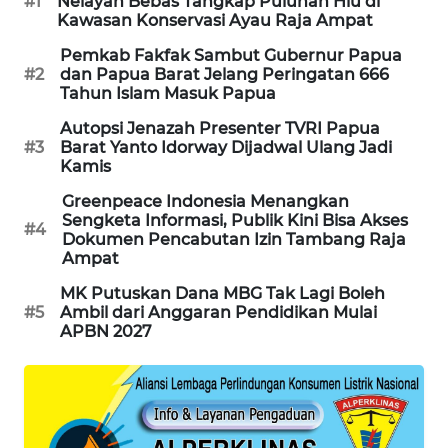
#1
Nelayan Bebas Tangkap Puluhan Hiu di
Kawasan Konservasi Ayau Raja Ampat
KARING
NEWS
Pemkab Fakfak Sambut Gubernur Papua
#2
dan Papua Barat Jelang Peringatan 666
Tahun Islam Masuk Papua
JURNAL
MARITIM
Autopsi Jenazah Presenter TVRI Papua
#3
Barat Yanto Idorway Dijadwal Ulang Jadi
Kamis
HUMBANG
NEWS
Greenpeace Indonesia Menangkan
Sengketa Informasi, Publik Kini Bisa Akses
#4
Dokumen Pencabutan Izin Tambang Raja
GARONGGANG
Ampat
NEWS
MK Putuskan Dana MBG Tak Lagi Boleh
#5
Ambil dari Anggaran Pendidikan Mulai
FISUELRI
APBN 2027
ID
ENERGI
NEWS