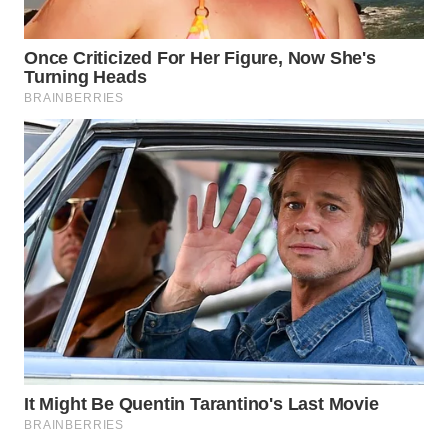
WN
TAPANULI
TENGAH
WN DELI
SERDANG
WN
TEBING
TINGGI
WN
PAKPAK
WN
KARAWANG
WN
BEKASI