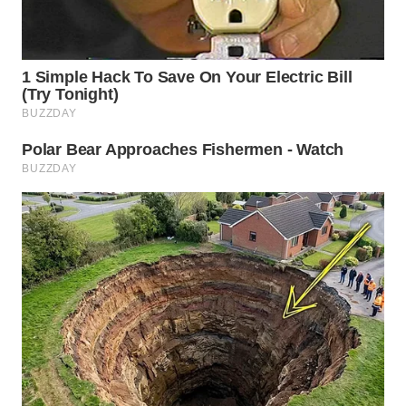
WN
NATUNA
WN
BINTAN
WN
MANDALIKA
WN
LIKUPANG
WN
LABUANBAJO
WN
BORNEO