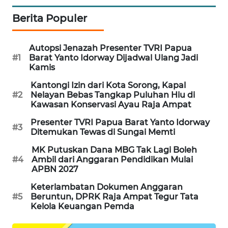
Berita Populer
PORTAL
KONSUMEN
Autopsi Jenazah Presenter TVRI Papua
FORWAMKI
#1
Barat Yanto Idorway Dijadwal Ulang Jadi
Kamis
ALPERKLINAS
Kantongi Izin dari Kota Sorong, Kapal
#2
Nelayan Bebas Tangkap Puluhan Hiu di
Kawasan Konservasi Ayau Raja Ampat
FORJASIDA
Presenter TVRI Papua Barat Yanto Idorway
#3
Ditemukan Tewas di Sungai Memti
TAMBANG
NEWS
MK Putuskan Dana MBG Tak Lagi Boleh
#4
Ambil dari Anggaran Pendidikan Mulai
APBN 2027
SITUNGIR
NEWS
Keterlambatan Dokumen Anggaran
#5
Beruntun, DPRK Raja Ampat Tegur Tata
Kelola Keuangan Pemda
SIDIKALANG
NEWS