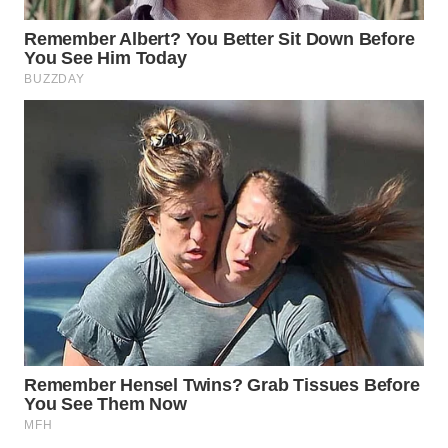
WAHANA
LISTRIK
WAHANA
TRAVEL
WAHANA
TV
WAHANANEWS
ID
WAHANANEWS
CO ID
WAHANANEWS
NET