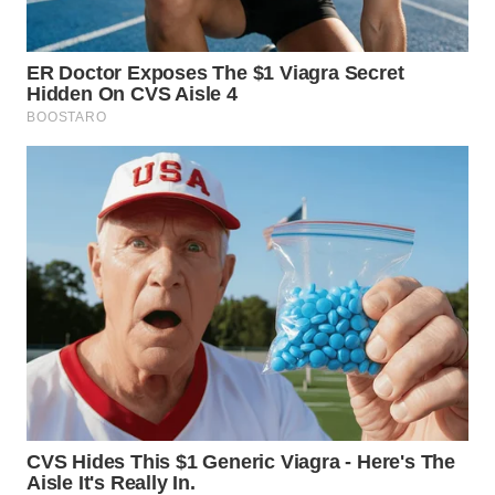
WN
MALUKU
WN
MALUT
WN
DAIRI
WN
DANAU
TOBA
WN
NIAS
WN
LANGKAT