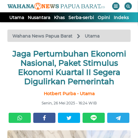
Utama
Nusantara
Khas
Serba-serbi
Opini
Indeks
WAHANA
Tutup
TV
Wahana News Papua Barat
Utama
UTAMA
Jaga Pertumbuhan Ekonomi
Nasional, Paket Stimulus
NUSANTARA
Ekonomi Kuartal II Segera
Digulirkan Pemerintah
KHAS
Hotbert Purba - Utama
Senin, 26 Mei 2025 - 16:24 WIB
SERBA-
SERBI
OPINI