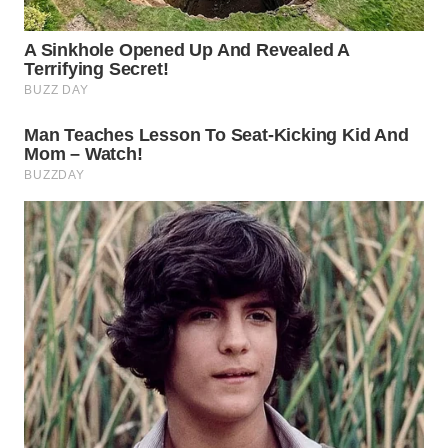
Wahana
Media
Group
WAHANA
NEWS
WAHANA
TANI
WAHANA
ADVOKAT
WAHANA
INFRASTRUKTUR
WAHANA
KONSUMEN