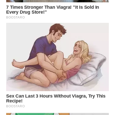
WN
SUMEDANG
WN
CIANJUR
WN
KEPULAUAN
SERIBU
WN
TANGERANG
WN
BINJAI
WN
CIREBON