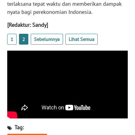
terlaksana tepat waktu dan memberikan dampak
nyata bagi perekonomian Indonesia.
WN
SERAMBI
[Redaktur: Sandy]
WN
1
2
Sebelumnya
Lihat Semua
JAMBI
WN
SULTRA
WN
NTB
WN
SULTENG
WN
Tag:
SULBAR