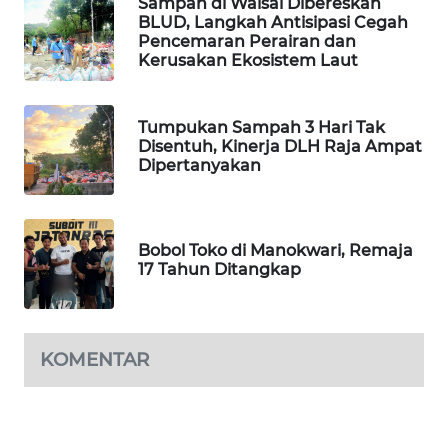
Sampah di Waisai Dibereskan
BLUD, Langkah Antisipasi Cegah
Pencemaran Perairan dan
MAWAKA
Kerusakan Ekosistem Laut
ID
MARTABAT
Tumpukan Sampah 3 Hari Tak
NET
Disentuh, Kinerja DLH Raja Ampat
Dipertanyakan
PLN
WATCH
Bobol Toko di Manokwari, Remaja
17 Tahun Ditangkap
MKLI
LPKKI
KOMENTAR
LKKI
KOPEKLIN