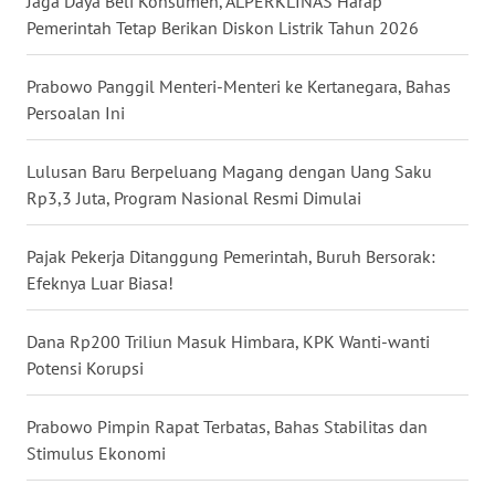
Jaga Daya Beli Konsumen, ALPERKLINAS Harap
Pemerintah Tetap Berikan Diskon Listrik Tahun 2026
WN
NUSANTARA
Prabowo Panggil Menteri-Menteri ke Kertanegara, Bahas
Persoalan Ini
WN
JOGJA
Lulusan Baru Berpeluang Magang dengan Uang Saku
Rp3,3 Juta, Program Nasional Resmi Dimulai
WN
JATIM
Pajak Pekerja Ditanggung Pemerintah, Buruh Bersorak:
Efeknya Luar Biasa!
WN
BALI
Dana Rp200 Triliun Masuk Himbara, KPK Wanti-wanti
Potensi Korupsi
WN
KALBAR
Prabowo Pimpin Rapat Terbatas, Bahas Stabilitas dan
Stimulus Ekonomi
WN
KALTENG