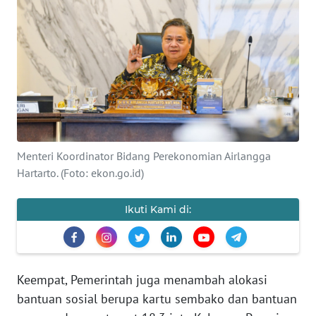
Informasi
INDEKS
BERITA
KONTAK
KAMI
INFO
Menteri Koordinator Bidang Perekonomian Airlangga
IKLAN
Hartarto. (Foto: ekon.go.id)
TENTANG
Ikuti Kami di:
KAMI
PEDOMAN
MEDIA
Keempat, Pemerintah juga menambah alokasi
SIBER
bantuan sosial berupa kartu sembako dan bantuan