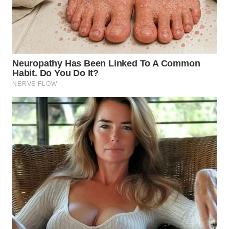
WN
BOGOR
WN
DEPOK
WN
TAPANULI
UTARA
WN
SAMOSIR
WN
PADANG
LAWAS