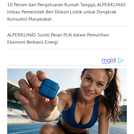
10 Persen dari Pengeluaran Rumah Tangga, ALPERKLINAS
WN
Imbau Pemerintah Beri Diskon Listrik untuk Dongkrak
KALTARA
Konsumsi Masyarakat
WN
ALPERKLINAS Soroti Peran PLN dalam Pemulihan
KALSEL
Ekonomi Berbasis Energi
WN
KALTIM
WN
SULSEL
WN
GORONTALO
WN
SULUT