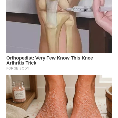
WN
TAPANULI
TENGAH
WN DELI
SERDANG
WN
TEBING
TINGGI
WN
PAKPAK
WN
KARAWANG
WN
BEKASI