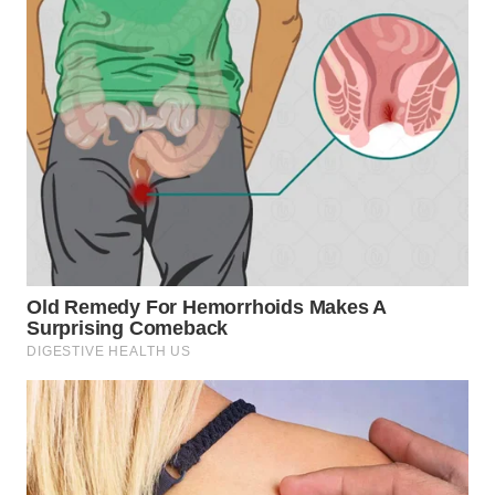
WN
INDRAMAYU
WN
KUNINGAN
WN
MAJALENGKA
WN
SUBANG
WN
SUKABUMI
WN
PURWAKARTA