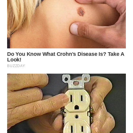
WN
PRIANGAN
TIMUR
WN
SEMARANG
WN
SOLO
WN
BOROBUDUR
WN
MADURA
WN
SURABAYA