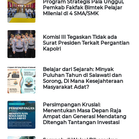
Program Strategis Pala Unggul,
Pemkab Fakfak Bimtek Pelajar
WAHANA
Milenial di 4 SMA/SMK
DESA
WISATA
Komisi III Tegaskan Tidak ada
LAPAK
Surat Presiden Terkait Pergantian
WAHANA
Kapolri
Wahana
Network
Belajar dari Sejarah: Minyak
Puluhan Tahun di Salawati dan
Sorong, Di Mana Kesejahteraan
KONSUMEN
Masyarakat Adat?
LISTRIK
Persimpangan Krusial:
MASYARAKAT
Menentukan Masa Depan Raja
KELISTRIKAN
Ampat dan Generasi Mendatang
Ditengah Tantangan Investasi
WALINKI
ID