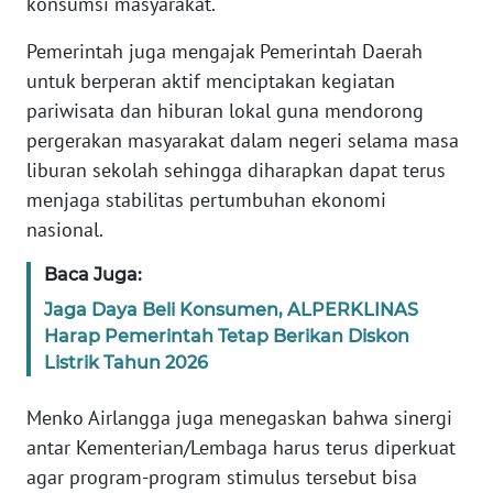
konsumsi masyarakat.
WN
Pemerintah juga mengajak Pemerintah Daerah
BANTEN
untuk berperan aktif menciptakan kegiatan
pariwisata dan hiburan lokal guna mendorong
WN
pergerakan masyarakat dalam negeri selama masa
NTT
liburan sekolah sehingga diharapkan dapat terus
menjaga stabilitas pertumbuhan ekonomi
WN
KEPRI
nasional.
Baca Juga:
WN
PAPUA
Jaga Daya Beli Konsumen, ALPERKLINAS
Harap Pemerintah Tetap Berikan Diskon
WN
Listrik Tahun 2026
PAPUA
BARAT
Menko Airlangga juga menegaskan bahwa sinergi
antar Kementerian/Lembaga harus terus diperkuat
WN
agar program-program stimulus tersebut bisa
RIAU