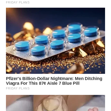
WN
TAPANULI
SELATAN
WN
TANJUNG
LESUNG
WN
KARO
WN
SIMALUNGUN
WN
LABUHANBATU