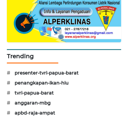
SIBARAGAS
NEWS
METRO
SIANTAR
NEWS
Trending
METRO
MEDAN
NEWS
#
presenter-tvri-papua-barat
#
penangkapan-ikan-hiu
METRO
#
tvri-papua-barat
JAKARTA
NEWS
#
anggaran-mbg
#
apbd-raja-ampat
KRT
NEWS