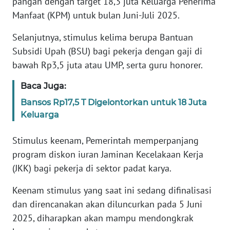
pangan dengan target 18,3 juta Keluarga Penerima
REDAKSI
Manfaat (KPM) untuk bulan Juni-Juli 2025.
KARIR
Selanjutnya, stimulus kelima berupa Bantuan
Subsidi Upah (BSU) bagi pekerja dengan gaji di
DISCLAIMER
bawah Rp3,5 juta atau UMP, serta guru honorer.
Wahana
Baca Juga:
News
Bansos Rp17,5 T Digelontorkan untuk 18 Juta
Regional
Keluarga
WN
Stimulus keenam, Pemerintah memperpanjang
SUMUT
program diskon iuran Jaminan Kecelakaan Kerja
(JKK) bagi pekerja di sektor padat karya.
WN
JAKARTA
Keenam stimulus yang saat ini sedang difinalisasi
dan direncanakan akan diluncurkan pada 5 Juni
WN
2025, diharapkan akan mampu mendongkrak
JABAR