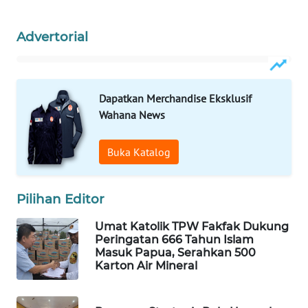
WAHANA
Advertorial
SPORT
WAHANA
UMKM
Dapatkan Merchandise Eksklusif
Wahana News
WAHANA
SELEB
Buka Katalog
WAHANA
PERSONA
Pilihan Editor
Umat Katolik TPW Fakfak Dukung
WAHANA
Peringatan 666 Tahun Islam
OTOMOTIF
Masuk Papua, Serahkan 500
Karton Air Mineral
WAHANA
HEALTH