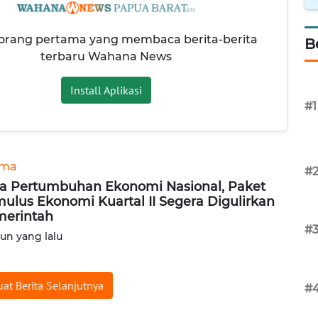
 orang pertama yang membaca berita-berita
B
terbaru Wahana News
Install Aplikasi
#1
ama
#
a Pertumbuhan Ekonomi Nasional, Paket
mulus Ekonomi Kuartal II Segera Digulirkan
erintah
#
hun yang lalu
at Berita Selanjutnya
#