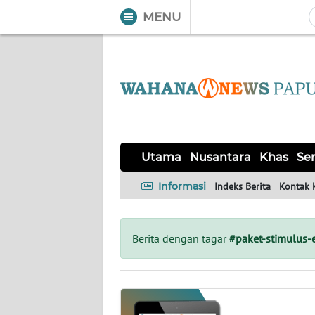
MENU
WAHANA
Tutup
TV
UTAMA
NUSANTARA
Utama
Nusantara
Khas
Ser
KHAS
Informasi
Indeks Berita
Kontak 
SERBA-
SERBI
Berita dengan tagar
#paket-stimulus
OPINI
Informasi