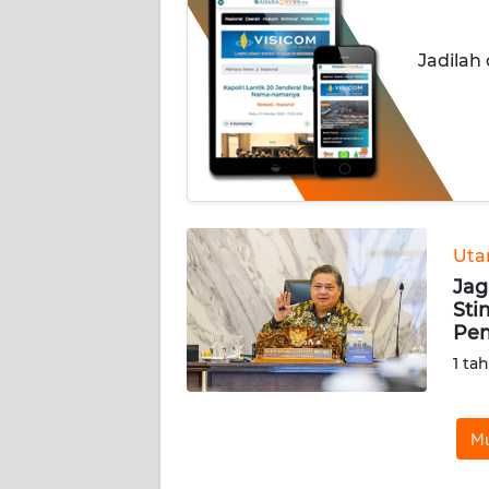
INDEKS
Jadilah
BERITA
KONTAK
KAMI
INFO
IKLAN
Ut
Jag
TENTANG
Sti
KAMI
Pem
1 ta
PEDOMAN
MEDIA
SIBER
Mu
REDAKSI