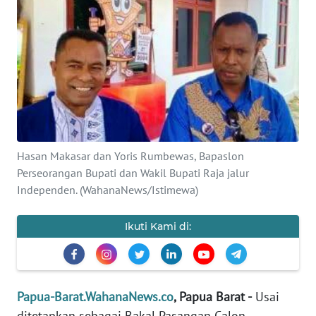
Informasi
INDEKS
BERITA
KONTAK
KAMI
INFO
Hasan Makasar dan Yoris Rumbewas, Bapaslon
IKLAN
Perseorangan Bupati dan Wakil Bupati Raja jalur
Independen. (WahanaNews/Istimewa)
TENTANG
KAMI
Ikuti Kami di:
PEDOMAN
MEDIA
SIBER
Papua-Barat.WahanaNews.co
, Papua Barat -
Usai
ditetapkan sebagai Bakal Pasangan Calon