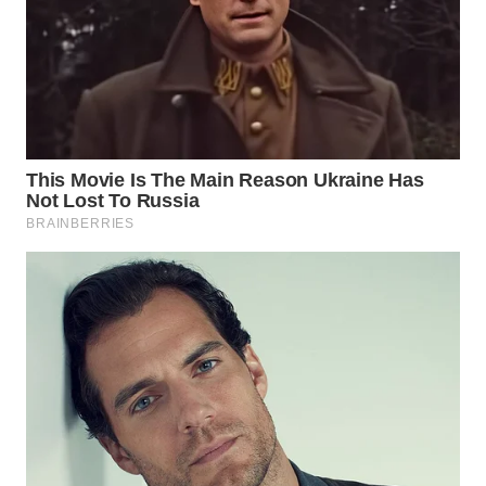
WAHANA
LISTRIK
WAHANA
TRAVEL
WAHANA
TV
WAHANANEWS
ID
WAHANANEWS
CO ID
WAHANANEWS
NET