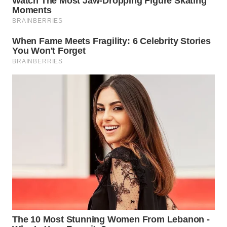
WN
TAPANULI
TENGAH
WN DELI
SERDANG
WN
TEBING
TINGGI
WN
PAKPAK
WN
KARAWANG
WN
BEKASI