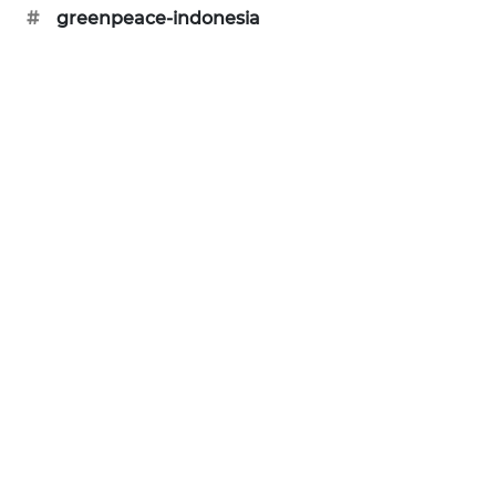
#
greenpeace-indonesia
CILEUNGSI
NEWS
BERKAT
NEWS
BERAMPU
NEWS
ANUGERAH
NEWS
AKHLAK
ID
PERAPKI
NEWS