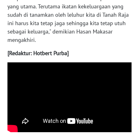
yang utama. Terutama ikatan kekeluargaan yang
sudah di tanamkan oleh leluhur kita di Tanah Raja
WN
BABEL
ini harus kita tetap jaga sehingga kita tetap utuh
sebagai keluarga," demikian Hasan Makasar
WN
mengakhiri.
SUMBAR
[Redaktur: Hotbert Purba]
WN
SUMSEL
WN
BENGKULU
WN
LAMPUNG
WN
JATENG