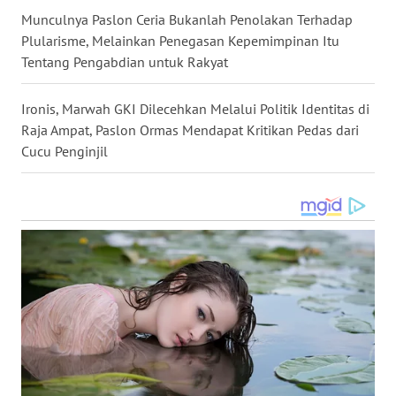
Munculnya Paslon Ceria Bukanlah Penolakan Terhadap
WN
Plularisme, Melainkan Penegasan Kepemimpinan Itu
MALUKU
Tentang Pengabdian untuk Rakyat
WN
Ironis, Marwah GKI Dilecehkan Melalui Politik Identitas di
MALUT
Raja Ampat, Paslon Ormas Mendapat Kritikan Pedas dari
Cucu Penginjil
WN
DAIRI
WN
DANAU
TOBA
WN
NIAS
WN
LANGKAT