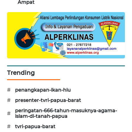
Ampat
KARING
NEWS
JURNAL
MARITIM
HUMBANG
NEWS
Trending
GARONGGANG
NEWS
#
penangkapan-ikan-hiu
FISUELRI
#
presenter-tvri-papua-barat
ID
peringatan-666-tahun-masuknya-agama-
#
islam-di-tanah-papua
ENERGI
NEWS
#
tvri-papua-barat