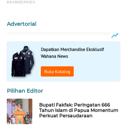
WAHANA
DESA
WISATA
Advertorial
LAPAK
WAHANA
Dapatkan Merchandise Eksklusif
Wahana News
Wahana
Network
Buka Katalog
KONSUMEN
LISTRIK
Pilihan Editor
MASYARAKAT
Bupati Fakfak: Peringatan 666
KELISTRIKAN
Tahun Islam di Papua Momentum
Perkuat Persaudaraan
WALINKI
ID