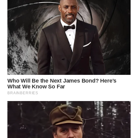
Wahana
Media
Group
WAHANA
NEWS
WAHANA
TANI
WAHANA
ADVOKAT
WAHANA
INFRASTRUKTUR
WAHANA
KONSUMEN