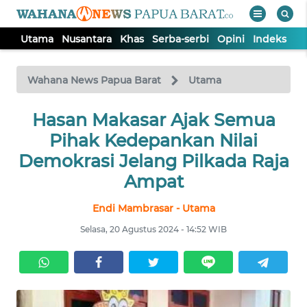
Utama
Nusantara
Khas
Serba-serbi
Opini
Indeks
WAHANA
Tutup
TV
Wahana News Papua Barat
Utama
UTAMA
Hasan Makasar Ajak Semua
Pihak Kedepankan Nilai
NUSANTARA
Demokrasi Jelang Pilkada Raja
Ampat
KHAS
Endi Mambrasar - Utama
Selasa, 20 Agustus 2024 - 14:52 WIB
SERBA-
SERBI
OPINI