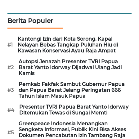
SIBARAGAS
NEWS
Berita Populer
METRO
Kantongi Izin dari Kota Sorong, Kapal
SIANTAR
#1
Nelayan Bebas Tangkap Puluhan Hiu di
NEWS
Kawasan Konservasi Ayau Raja Ampat
Autopsi Jenazah Presenter TVRI Papua
METRO
#2
Barat Yanto Idorway Dijadwal Ulang Jadi
MEDAN
Kamis
NEWS
Pemkab Fakfak Sambut Gubernur Papua
#3
dan Papua Barat Jelang Peringatan 666
METRO
Tahun Islam Masuk Papua
JAKARTA
Presenter TVRI Papua Barat Yanto Idorway
NEWS
#4
Ditemukan Tewas di Sungai Memti
Greenpeace Indonesia Menangkan
KRT
Sengketa Informasi, Publik Kini Bisa Akses
NEWS
#5
Dokumen Pencabutan Izin Tambang Raja