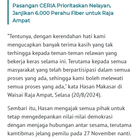
Pasangan CERIA Prioritaskan Nelayan,
WN
Janjikan 6.000 Perahu Fiber untuk Raja
BANTEN
Ampat
WN
“Tentunya, dengan kerendahan hati kami
NTT
mengucapkan banyak terima kasih yang tak
terhingga kepada teman-teman relawan yang
WN
bekerja keras selama ini. Terutama kepada semua
KEPRI
masyarakat yang telah berpartisipasi dalam semua
proses yang ada, sehingga kami boleh melewati
WN
PAPUA
semua proses yang ada," kata Hasan Makasar di
Waisai Raja Ampat, Selasa (20/8/2024).
WN
Sembari itu, Hasan mengajak semua pihak untuk
PAPUA
BARAT
tetap mengedepankan nilai-nilai demokrasi
dengan menjaga hubungan antar sesama, terutama
WN
kamtibmas jelang pemilu pada 27 November nanti.
RIAU