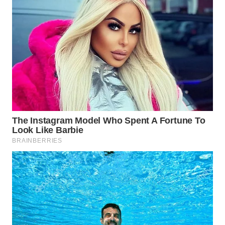
WN
SUMEDANG
WN
CIANJUR
WN
KEPULAUAN
SERIBU
WN
TANGERANG
WN
BINJAI
WN
CIREBON