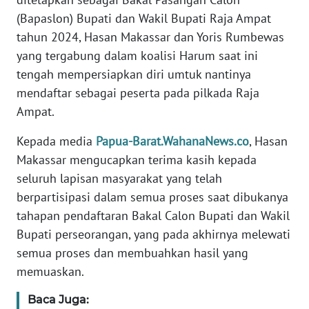
REDAKSI
(Bapaslon) Bupati dan Wakil Bupati Raja Ampat
tahun 2024, Hasan Makassar dan Yoris Rumbewas
KARIR
yang tergabung dalam koalisi Harum saat ini
tengah mempersiapkan diri umtuk nantinya
DISCLAIMER
mendaftar sebagai peserta pada pilkada Raja
Ampat.
Wahana
News
Kepada media
Papua-Barat.WahanaNews.co
, Hasan
Regional
Makassar mengucapkan terima kasih kepada
seluruh lapisan masyarakat yang telah
WN
SUMUT
berpartisipasi dalam semua proses saat dibukanya
tahapan pendaftaran Bakal Calon Bupati dan Wakil
WN
Bupati perseorangan, yang pada akhirnya melewati
JAKARTA
semua proses dan membuahkan hasil yang
memuaskan.
WN
JABAR
Baca Juga: