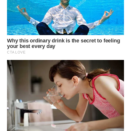
WN
INDRAMAYU
WN
KUNINGAN
WN
MAJALENGKA
WN
SUBANG
WN
SUKABUMI
WN
PURWAKARTA