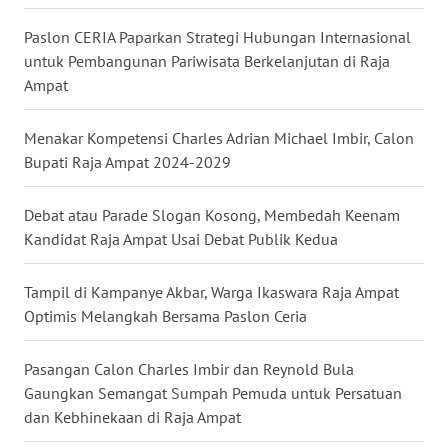
Paslon CERIA Paparkan Strategi Hubungan Internasional
WN
KALTARA
untuk Pembangunan Pariwisata Berkelanjutan di Raja
Ampat
WN
KALSEL
Menakar Kompetensi Charles Adrian Michael Imbir, Calon
Bupati Raja Ampat 2024-2029
WN
KALTIM
Debat atau Parade Slogan Kosong, Membedah Keenam
Kandidat Raja Ampat Usai Debat Publik Kedua
WN
SULSEL
Tampil di Kampanye Akbar, Warga Ikaswara Raja Ampat
Optimis Melangkah Bersama Paslon Ceria
WN
GORONTALO
Pasangan Calon Charles Imbir dan Reynold Bula
Gaungkan Semangat Sumpah Pemuda untuk Persatuan
WN
dan Kebhinekaan di Raja Ampat
SULUT