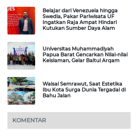
Belajar dari Venezuela hingga
PORTAL
Swedia, Pakar Pariwisata UF
KONSUMEN
Ingatkan Raja Ampat Hindari
Kutukan Sumber Daya Alam
FORWAMKI
Universitas Muhammadiyah
ALPERKLINAS
Papua Barat Gencarkan Nilai-nilai
Keislaman, Gelar Baitul Arqam
FORJASIDA
TAMBANG
Waisai Semrawut, Saat Estetika
NEWS
Ibu Kota Surga Dunia Tergadai di
Bahu Jalan
SITUNGIR
NEWS
KOMENTAR
SIDIKALANG
NEWS