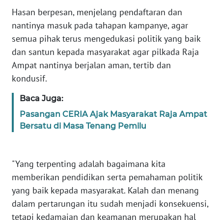
Hasan berpesan, menjelang pendaftaran dan
nantinya masuk pada tahapan kampanye, agar
WN
SERAMBI
semua pihak terus mengedukasi politik yang baik
dan santun kepada masyarakat agar pilkada Raja
WN
Ampat nantinya berjalan aman, tertib dan
JAMBI
kondusif.
WN
Baca Juga:
SULTRA
Pasangan CERIA Ajak Masyarakat Raja Ampat
Bersatu di Masa Tenang Pemilu
WN
NTB
"Yang terpenting adalah bagaimana kita
WN
memberikan pendidikan serta pemahaman politik
SULTENG
yang baik kepada masyarakat. Kalah dan menang
dalam pertarungan itu sudah menjadi konsekuensi,
WN
tetapi kedamaian dan keamanan merupakan hal
SULBAR