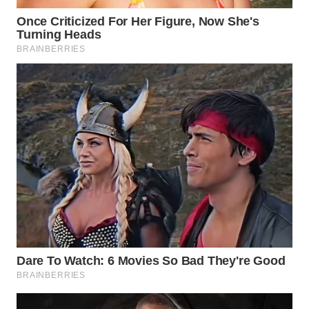
WN
NATUNA
WN
BINTAN
WN
MANDALIKA
WN
LIKUPANG
WN
LABUANBAJO
WN
BORNEO