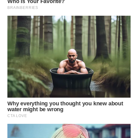
WN
BOGOR
WN
DEPOK
WN
TAPANULI
UTARA
WN
SAMOSIR
WN
PADANG
LAWAS