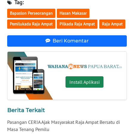
Tag:
WN
Bapaslon Perseorangan
Hasan Makasar
NUSANTARA
Pemilukada Raja Ampat
Pilkada Raja Ampat
Raja Ampat
WN
Beri Komentar
JOGJA
WN
JATIM
WN
Install Aplikasi
BALI
WN
KALBAR
Berita Terkait
Pasangan CERIA Ajak Masyarakat Raja Ampat Bersatu di
WN
Masa Tenang Pemilu
KALTENG