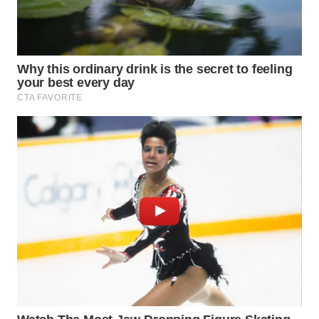
WN
TAPANULI
SELATAN
WN
TANJUNG
LESUNG
WN
KARO
WN
SIMALUNGUN
WN
LABUHANBATU