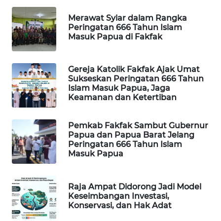
Merawat Syiar dalam Rangka
MAWAKA
Peringatan 666 Tahun Islam
ID
Masuk Papua di Fakfak
MARTABAT
Gereja Katolik Fakfak Ajak Umat
NET
Sukseskan Peringatan 666 Tahun
Islam Masuk Papua, Jaga
Keamanan dan Ketertiban
PLN
WATCH
Pemkab Fakfak Sambut Gubernur
MKLI
Papua dan Papua Barat Jelang
Peringatan 666 Tahun Islam
Masuk Papua
LPKKI
Raja Ampat Didorong Jadi Model
LKKI
Keseimbangan Investasi,
Konservasi, dan Hak Adat
KOPEKLIN