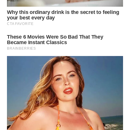
WN
PRIANGAN
TIMUR
WN
SEMARANG
WN
SOLO
WN
BOROBUDUR
WN
MADURA
WN
SURABAYA