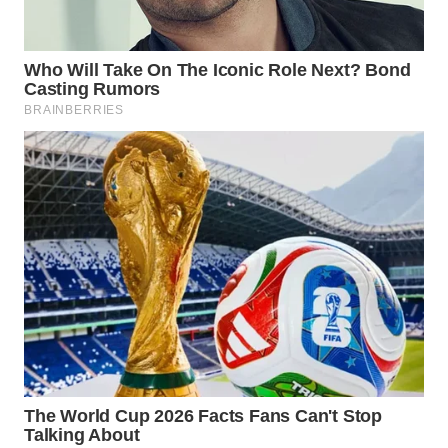
WAHANA
SPORT
WAHANA
UMKM
WAHANA
SELEB
WAHANA
PERSONA
WAHANA
OTOMOTIF
WAHANA
HEALTH