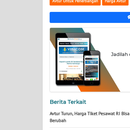
Avtur Untuk Penerbangan
Harga Avtur
WN
NUSANTARA
WN
JOGJA
WN
JATIM
Jadilah
WN
BALI
WN
KALBAR
Berita Terkait
WN
Avtur Turun, Harga Tiket Pesawat RI Bisa
KALTENG
Berubah