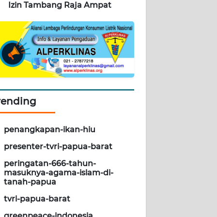
Izin Tambang Raja Ampat
rending
penangkapan-ikan-hiu
presenter-tvri-papua-barat
peringatan-666-tahun-
masuknya-agama-islam-di-
tanah-papua
tvri-papua-barat
greenpeace-indonesia