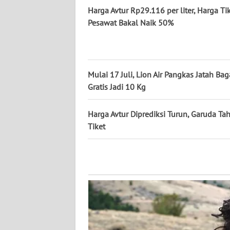
WN
Harga Avtur Rp29.116 per liter, Harga Ti
KALTARA
Pesawat Bakal Naik 50%
WN
KALSEL
Mulai 17 Juli, Lion Air Pangkas Jatah Bag
WN
Gratis Jadi 10 Kg
KALTIM
Harga Avtur Diprediksi Turun, Garuda Tah
WN
Tiket
SULSEL
WN
GORONTALO
WN
SULUT