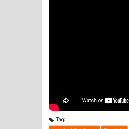
WN
BABEL
WN
SUMBAR
WN
SUMSEL
WN
BENGKULU
WN
LAMPUNG
WN
JATENG
Tag: