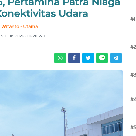
6, Pertamina Patra Niaga
onektivitas Udara
#1
Witanto - Utama
n, 1 Juni 2026 - 06:20 WIB
#
#
#
#