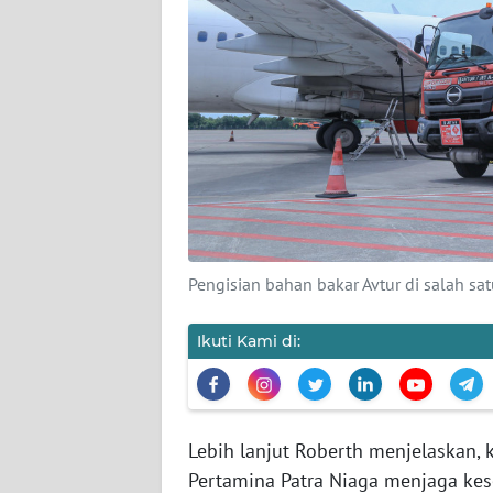
KARIR
DISCLAIMER
Wahana
News
Regional
WN
SUMUT
Pengisian bahan bakar Avtur di salah sa
WN
Ikuti Kami di:
JAKARTA
WN
JABAR
Lebih lanjut Roberth menjelaskan, 
Pertamina Patra Niaga menjaga kes