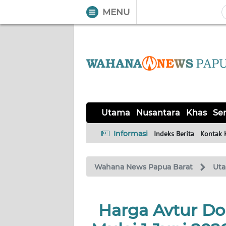
MENU
WAHANA
Tutup
TV
UTAMA
NUSANTARA
Utama
Nusantara
Khas
Ser
KHAS
Informasi
Indeks Berita
Kontak 
SERBA-
Wahana News Papua Barat
Ut
SERBI
OPINI
Harga Avtur Do
Informasi