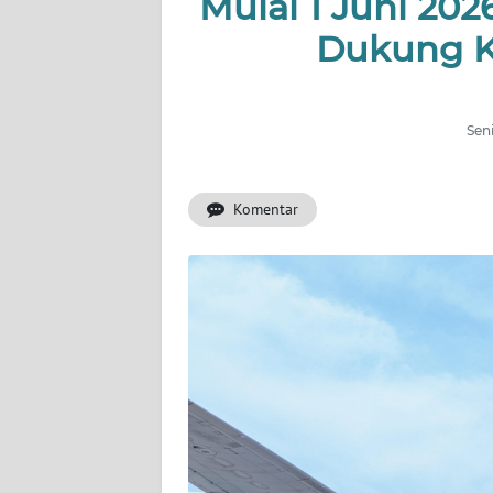
Mulai 1 Juni 202
Dukung K
INDEKS
BERITA
KONTAK
Seni
KAMI
Komentar
INFO
IKLAN
TENTANG
KAMI
PEDOMAN
MEDIA
SIBER
REDAKSI