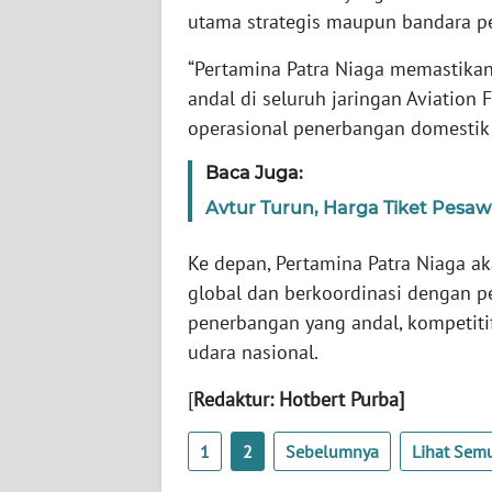
utama strategis maupun bandara pe
WN
SERAMBI
“Pertamina Patra Niaga memastikan
andal di seluruh jaringan Aviatio
WN
operasional penerbangan domestik 
JAMBI
Baca Juga:
WN
Avtur Turun, Harga Tiket Pesaw
SULTRA
Ke depan, Pertamina Patra Niaga 
WN
global dan berkoordinasi dengan 
NTB
penerbangan yang andal, kompetiti
udara nasional.
WN
SULTENG
[
Redaktur: Hotbert Purba]
WN
1
2
Sebelumnya
Lihat Sem
SULBAR