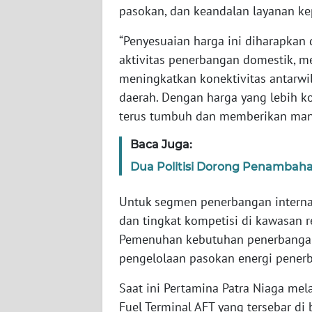
WN
pasokan, dan keandalan layanan ke
BANTEN
“Penyesuaian harga ini diharapkan
WN
aktivitas penerbangan domestik, 
NTT
meningkatkan konektivitas antarw
daerah. Dengan harga yang lebih ko
WN
terus tumbuh dan memberikan manfa
KEPRI
Baca Juga:
WN
Dua Politisi Dorong Penambah
PAPUA
Untuk segmen penerbangan interna
WN
dan tingkat kompetisi di kawasan r
PAPUA
Pemenuhan kebutuhan penerbangan 
BARAT
pengelolaan pasokan energi pener
WN
Saat ini Pertamina Patra Niaga mel
RIAU
Fuel Terminal AFT yang tersebar di