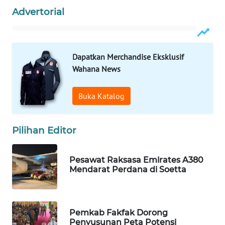
Advertorial
WAHANA
DESA
WISATA
Dapatkan Merchandise Eksklusif
LAPAK
Wahana News
WAHANA
Buka Katalog
Wahana
Network
Pilihan Editor
KONSUMEN
LISTRIK
Pesawat Raksasa Emirates A380
Mendarat Perdana di Soetta
MASYARAKAT
KELISTRIKAN
Pemkab Fakfak Dorong
WALINKI
Penyusunan Peta Potensi
ID