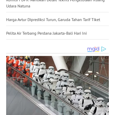
Udara Natuna
WN
MALUKU
Harga Avtur Diprediksi Turun, Garuda Tahan Tarif Tiket
WN
Pelita Air Terbang Perdana Jakarta-Bali Hari Ini
MALUT
WN
DAIRI
WN
DANAU
TOBA
WN
NIAS
WN
LANGKAT