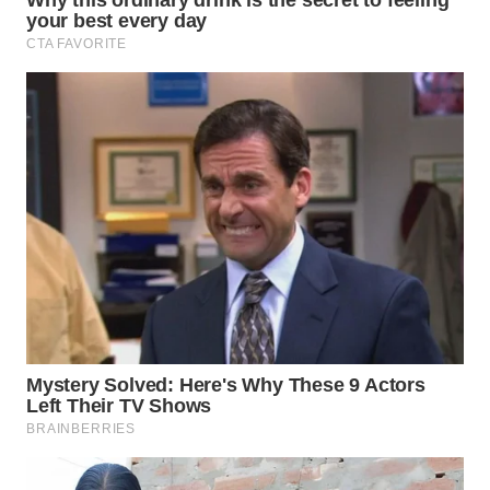
WN
PRIANGAN
TIMUR
WN
SEMARANG
WN
SOLO
WN
BOROBUDUR
WN
MADURA
WN
SURABAYA