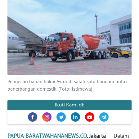
Informasi
INDEKS
BERITA
KONTAK
KAMI
INFO
IKLAN
Pengisian bahan bakar Avtur di salah satu bandara untuk
penerbangan domestik. (Foto: Istimewa)
TENTANG
KAMI
Ikuti Kami di:
PEDOMAN
MEDIA
SIBER
PAPUA-BARAT.WAHANANEWS.CO
, Jakarta
– Dalam