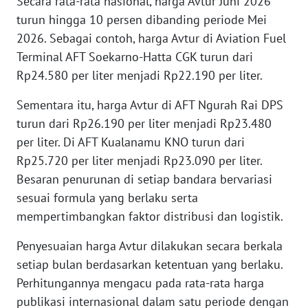
Secara rata-rata nasional, harga Avtur Juni 2026
turun hingga 10 persen dibanding periode Mei
WN
BANTEN
2026. Sebagai contoh, harga Avtur di Aviation Fuel
Terminal AFT Soekarno-Hatta CGK turun dari
WN
Rp24.580 per liter menjadi Rp22.190 per liter.
NTT
Sementara itu, harga Avtur di AFT Ngurah Rai DPS
turun dari Rp26.190 per liter menjadi Rp23.480
WN
KEPRI
per liter. Di AFT Kualanamu KNO turun dari
Rp25.720 per liter menjadi Rp23.090 per liter.
WN
Besaran penurunan di setiap bandara bervariasi
PAPUA
sesuai formula yang berlaku serta
mempertimbangkan faktor distribusi dan logistik.
WN
PAPUA
Penyesuaian harga Avtur dilakukan secara berkala
BARAT
setiap bulan berdasarkan ketentuan yang berlaku.
Perhitungannya mengacu pada rata-rata harga
WN
publikasi internasional dalam satu periode dengan
RIAU