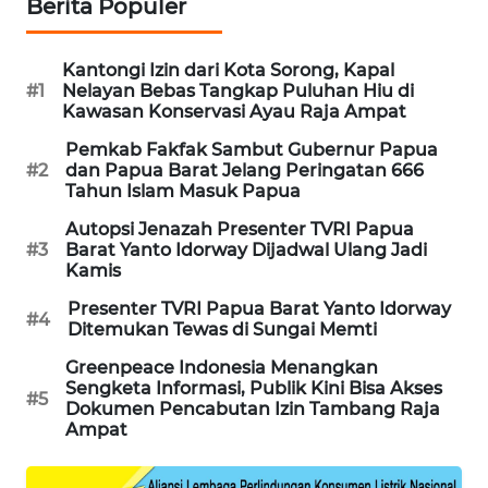
Berita Populer
SIBARAGAS
NEWS
Kantongi Izin dari Kota Sorong, Kapal
#1
Nelayan Bebas Tangkap Puluhan Hiu di
Kawasan Konservasi Ayau Raja Ampat
METRO
Pemkab Fakfak Sambut Gubernur Papua
SIANTAR
#2
dan Papua Barat Jelang Peringatan 666
NEWS
Tahun Islam Masuk Papua
Autopsi Jenazah Presenter TVRI Papua
METRO
#3
Barat Yanto Idorway Dijadwal Ulang Jadi
MEDAN
Kamis
NEWS
Presenter TVRI Papua Barat Yanto Idorway
#4
Ditemukan Tewas di Sungai Memti
METRO
JAKARTA
Greenpeace Indonesia Menangkan
NEWS
Sengketa Informasi, Publik Kini Bisa Akses
#5
Dokumen Pencabutan Izin Tambang Raja
Ampat
KRT
NEWS