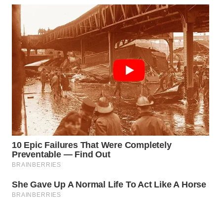
WAHANA
SPORT
WAHANA
UMKM
WAHANA
SELEB
WAHANA
PERSONA
WAHANA
OTOMOTIF
WAHANA
HEALTH