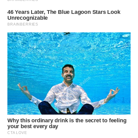
WN
TAPANULI
TENGAH
WN DELI
SERDANG
WN
TEBING
TINGGI
WN
PAKPAK
WN
KARAWANG
WN
BEKASI