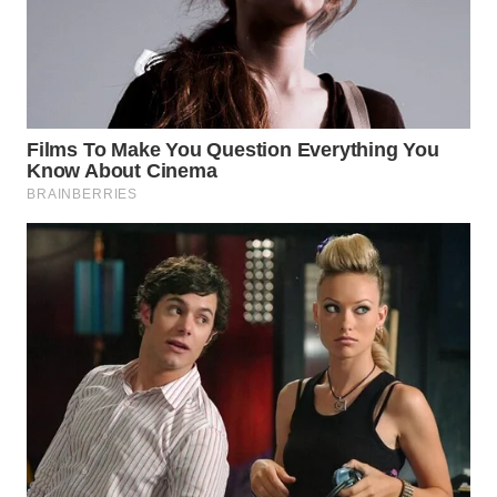
Wahana
Media
Group
WAHANA
NEWS
WAHANA
TANI
WAHANA
ADVOKAT
WAHANA
INFRASTRUKTUR
WAHANA
KONSUMEN