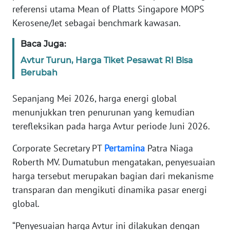
referensi utama Mean of Platts Singapore MOPS
Kerosene/Jet sebagai benchmark kawasan.
WN
SERAMBI
Baca Juga:
Avtur Turun, Harga Tiket Pesawat RI Bisa
WN
Berubah
JAMBI
Sepanjang Mei 2026, harga energi global
WN
menunjukkan tren penurunan yang kemudian
SULTRA
terefleksikan pada harga Avtur periode Juni 2026.
WN
Corporate Secretary PT
Pertamina
Patra Niaga
NTB
Roberth MV. Dumatubun mengatakan, penyesuaian
harga tersebut merupakan bagian dari mekanisme
WN
SULTENG
transparan dan mengikuti dinamika pasar energi
global.
WN
“Penyesuaian harga Avtur ini dilakukan dengan
SULBAR