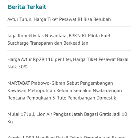
Berita Terkait
WN
KALTARA
Avtur Turun, Harga Tiket Pesawat RI Bisa Berubah
WN
Jaga Konektivitas Nusantara, BPKN RI Minta Fuel
KALSEL
Surcharge Transparan dan Berkeadilan
WN
Harga Avtur Rp29.116 per liter, Harga Tiket Pesawat Bakal
KALTIM
Naik 50%
WN
MARTABAT Prabowo-Gibran Sebut Pengembangan
SULSEL
Kawasan Metropolitan Rebana Semakin Nyata dengan
Rencana Pembukaan 5 Rute Penerbangan Domestik
WN
GORONTALO
Mulai 17 Juli, Lion Air Pangkas Jatah Bagasi Gratis Jadi 10
Kg
WN
SULUT
Komisi I DPR Nantikan Detail Teknis Pengelolaan Ruang