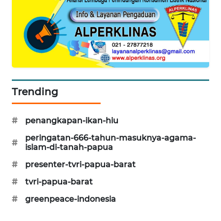
KARING
NEWS
JURNAL
MARITIM
HUMBANG
Trending
NEWS
#
penangkapan-ikan-hiu
GARONGGANG
NEWS
peringatan-666-tahun-masuknya-agama-
#
islam-di-tanah-papua
FISUELRI
#
presenter-tvri-papua-barat
ID
#
tvri-papua-barat
ENERGI
#
greenpeace-indonesia
NEWS