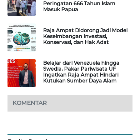
Peringatan 666 Tahun Islam
Masuk Papua
PORTAL
KONSUMEN
Raja Ampat Didorong Jadi Model
FORWAMKI
Keseimbangan Investasi,
Konservasi, dan Hak Adat
ALPERKLINAS
Belajar dari Venezuela hingga
FORJASIDA
Swedia, Pakar Pariwisata UF
Ingatkan Raja Ampat Hindari
Kutukan Sumber Daya Alam
TAMBANG
NEWS
KOMENTAR
SITUNGIR
NEWS
SIDIKALANG
NEWS