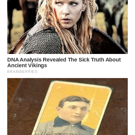
WN
SUMEDANG
WN
CIANJUR
WN
KEPULAUAN
SERIBU
WN
TANGERANG
WN
BINJAI
WN
CIREBON