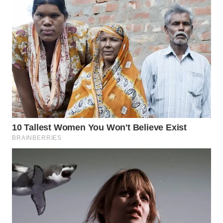
WN
NATUNA
WN
BINTAN
WN
MANDALIKA
WN
LIKUPANG
WN
LABUANBAJO
WN
BORNEO