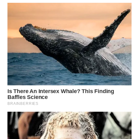
WN
BOGOR
WN
DEPOK
WN
TAPANULI
UTARA
WN
SAMOSIR
WN
PADANG
LAWAS