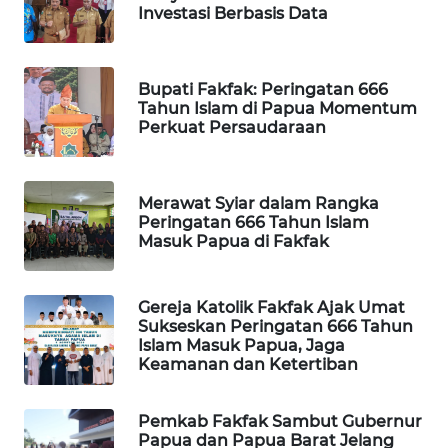
Investasi Berbasis Data
MAWAKA
ID
Bupati Fakfak: Peringatan 666
Tahun Islam di Papua Momentum
MARTABAT
Perkuat Persaudaraan
NET
PLN
Merawat Syiar dalam Rangka
WATCH
Peringatan 666 Tahun Islam
Masuk Papua di Fakfak
MKLI
Gereja Katolik Fakfak Ajak Umat
LPKKI
Sukseskan Peringatan 666 Tahun
Islam Masuk Papua, Jaga
Keamanan dan Ketertiban
LKKI
Pemkab Fakfak Sambut Gubernur
KOPEKLIN
Papua dan Papua Barat Jelang