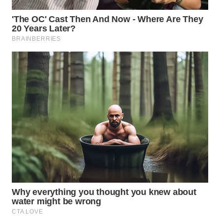
WAHANA
LISTRIK
WAHANA
TRAVEL
WAHANA
TV
WAHANANEWS
ID
WAHANANEWS
CO ID
WAHANANEWS
NET