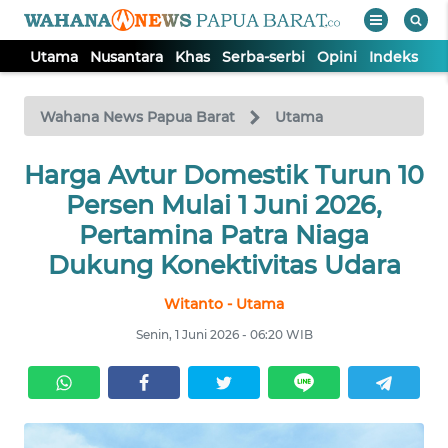
Utama
Nusantara
Khas
Serba-serbi
Opini
Indeks
WAHANA
Tutup
TV
Wahana News Papua Barat
Utama
Harga Avtur Domestik Turun 10
UTAMA
Persen Mulai 1 Juni 2026,
NUSANTARA
Pertamina Patra Niaga
Dukung Konektivitas Udara
KHAS
Witanto - Utama
Senin, 1 Juni 2026 - 06:20 WIB
SERBA-
SERBI
OPINI