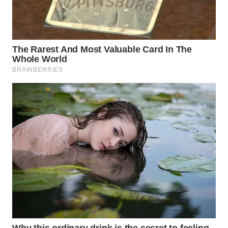
WN
INDRAMAYU
WN
KUNINGAN
WN
MAJALENGKA
WN
SUBANG
WN
SUKABUMI
WN
PURWAKARTA