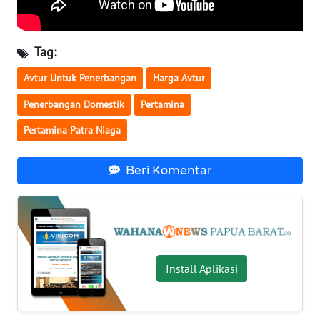
WN
NUSANTARA
Tag:
Avtur Untuk Penerbangan
Harga Avtur
WN
JOGJA
Penerbangan Domestik
Pertamina
Pertamina Patra Niaga
WN
JATIM
Beri Komentar
WN
BALI
WN
KALBAR
Install Aplikasi
WN
KALTENG