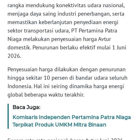
REDAKSI
rangka mendukung konektivitas udara nasional,
menjaga daya saing industri penerbangan, serta
KARIR
memastikan keberlanjutan penyediaan energi
sektor transportasi udara, PT Pertamina Patra
DISCLAIMER
Niaga melakukan penyesuaian harga Avtur
domestik. Penurunan berlaku efektif mulai 1 Juni
Wahana
2026.
News
Regional
Penyesuaian harga dilakukan dengan penurunan
hingga sekitar 10 persen di bandar udara seluruh
WN
Indonesia. Hal ini seiring dinamika harga energi
SUMUT
global beberapa waktu terakhir.
WN
Baca Juga:
JAKARTA
Komisaris Independen Pertamina Patra Niaga
Terpikat Produk UMKM Mitra Binaan
WN
JABAR