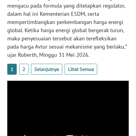
mengacu pada formula yang ditetapkan regulator,
dalam hal ini Kementerian ESDM, serta
WN
BABEL
mempertimbangkan perkembangan harga energi
global. Ketika harga energi global bergerak turun,
WN
maka penyesuaian tersebut akan terefleksikan
SUMBAR
pada harga Avtur sesuai mekanisme yang berlaku,”
ujar Roberth, Minggu 31 Mei 2026.
WN
SUMSEL
1
2
Selanjutnya
Lihat Semua
WN
BENGKULU
WN
LAMPUNG
WN
JATENG