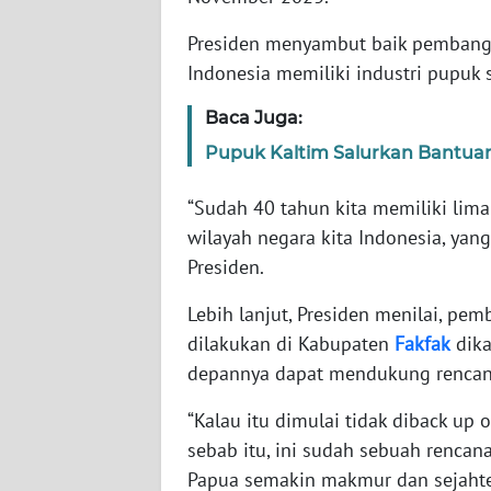
WN
BANTEN
Presiden menyambut baik pembang
Indonesia memiliki industri pupuk s
WN
NTT
Baca Juga:
Pupuk Kaltim Salurkan Bantuan
WN
KEPRI
“Sudah 40 tahun kita memiliki lima
wilayah negara kita Indonesia, yan
WN
Presiden.
PAPUA
Lebih lanjut, Presiden menilai, pe
WN
dilakukan di Kabupaten
Fakfak
dika
PAPUA
depannya dapat mendukung rencan
BARAT
“Kalau itu dimulai tidak diback up o
WN
sebab itu, ini sudah sebuah rencan
RIAU
Papua semakin makmur dan sejahter