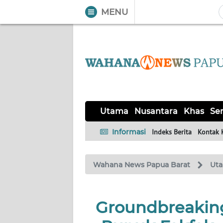
MENU
WAHANA
Tutup
TV
UTAMA
NUSANTARA
Utama
Nusantara
Khas
Ser
KHAS
Informasi
Indeks Berita
Kontak 
SERBA-
Wahana News Papua Barat
Ut
SERBI
OPINI
Groundbreaking
Informasi