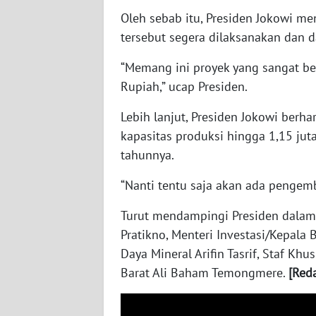
WN
Oleh sebab itu, Presiden Jokowi 
NUSANTARA
tersebut segera dilaksanakan dan 
WN
“Memang ini proyek yang sangat bes
JOGJA
Rupiah,” ucap Presiden.
Lebih lanjut, Presiden Jokowi berha
WN
JATIM
kapasitas produksi hingga 1,15 jut
tahunnya.
WN
BALI
“Nanti tentu saja akan ada pengemb
Turut mendampingi Presiden dalam 
WN
Pratikno, Menteri Investasi/Kepala
KALBAR
Daya Mineral Arifin Tasrif, Staf Kh
Barat Ali Baham Temongmere.
[Red
WN
KALTENG