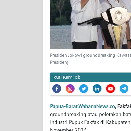
KARIR
DISCLAIMER
Wahana
News
Regional
Presiden Jokowi groundbreaking Kawasan I
Presiden)
WN
SUMUT
Ikuti Kami di:
WN
JAKARTA
Papua-Barat.WahanaNews.co
, Fakfa
WN
groundbreaking atau peletakan bat
JABAR
Industri Pupuk Fakfak di Kabupaten 
November 2023.