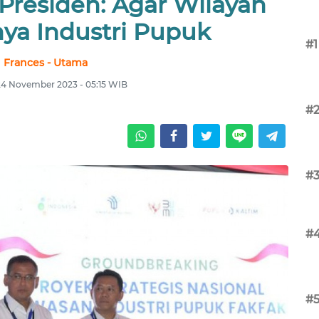
Presiden: Agar Wilayah
ya Industri Pupuk
#1
Frances - Utama
24 November 2023 - 05:15 WIB
#
#
#
#