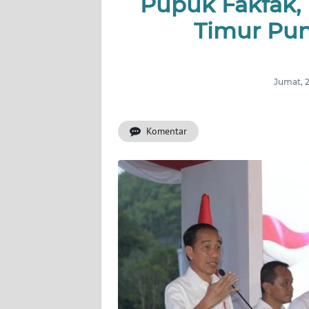
Pupuk Fakfak, 
Timur Pun
INDEKS
BERITA
KONTAK
Jumat, 
KAMI
Komentar
INFO
IKLAN
TENTANG
KAMI
PEDOMAN
MEDIA
SIBER
REDAKSI