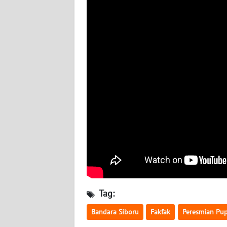
WN
KALTARA
WN
KALSEL
WN
KALTIM
WN
SULSEL
WN
GORONTALO
Tag:
WN
SULUT
Bandara Siboru
Fakfak
Peresmian Pup