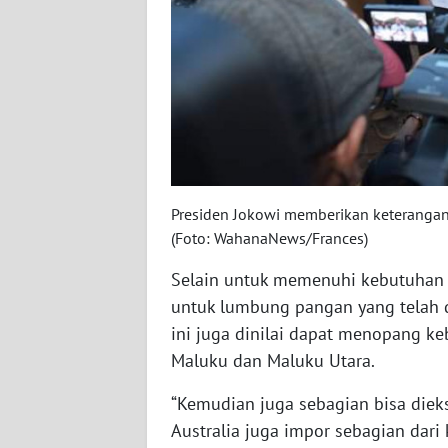
WN
BABEL
WN
SUMBAR
WN
SUMSEL
Presiden Jokowi memberikan keterangan
(Foto: WahanaNews/Frances)
WN
BENGKULU
Selain untuk memenuhi kebutuhan 
untuk lumbung pangan yang telah d
WN
ini juga dinilai dapat menopang ke
LAMPUNG
Maluku dan Maluku Utara.
WN
“Kemudian juga sebagian bisa dieks
JATENG
Australia juga impor sebagian dari 