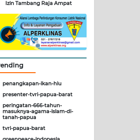
Izin Tambang Raja Ampat
rending
penangkapan-ikan-hiu
presenter-tvri-papua-barat
peringatan-666-tahun-
masuknya-agama-islam-di-
tanah-papua
tvri-papua-barat
greenpeace-indonesia