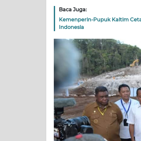
WN
Baca Juga:
SERAMBI
Kemenperin-Pupuk Kaltim Ceta
Indonesia
WN
JAMBI
WN
SULTRA
WN
NTB
WN
SULTENG
WN
SULBAR