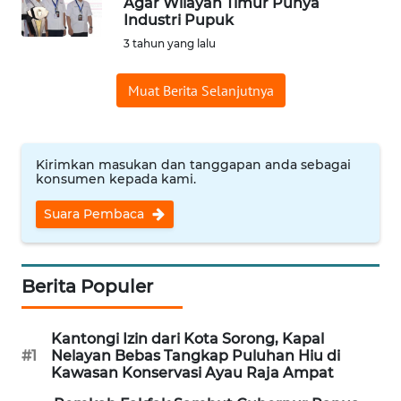
Agar Wilayah Timur Punya
Industri Pupuk
Informasi
3 tahun yang lalu
INDEKS
BERITA
Muat Berita Selanjutnya
KONTAK
KAMI
Kirimkan masukan dan tanggapan anda sebagai
konsumen kepada kami.
INFO
IKLAN
Suara Pembaca
TENTANG
KAMI
Berita Populer
PEDOMAN
Kantongi Izin dari Kota Sorong, Kapal
MEDIA
#1
Nelayan Bebas Tangkap Puluhan Hiu di
SIBER
Kawasan Konservasi Ayau Raja Ampat