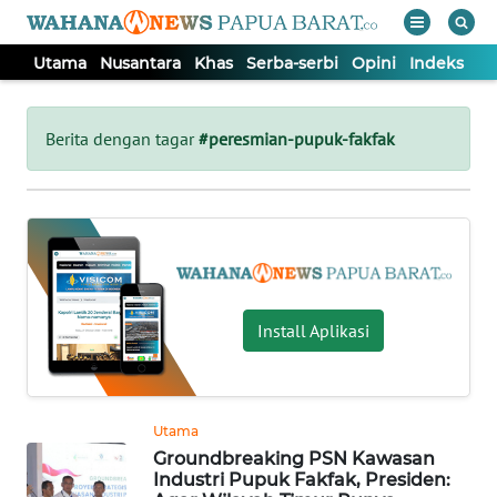
Utama
Nusantara
Khas
Serba-serbi
Opini
Indeks
WAHANA
Tutup
TV
Berita dengan tagar
#peresmian-pupuk-fakfak
UTAMA
NUSANTARA
KHAS
Install Aplikasi
SERBA-
SERBI
Utama
Groundbreaking PSN Kawasan
OPINI
Industri Pupuk Fakfak, Presiden: