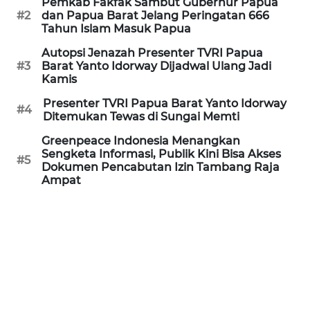
Pemkab Fakfak Sambut Gubernur Papua
REDAKSI
#2
dan Papua Barat Jelang Peringatan 666
Tahun Islam Masuk Papua
KARIR
Autopsi Jenazah Presenter TVRI Papua
#3
Barat Yanto Idorway Dijadwal Ulang Jadi
Kamis
DISCLAIMER
Presenter TVRI Papua Barat Yanto Idorway
#4
Wahana
Ditemukan Tewas di Sungai Memti
News
Greenpeace Indonesia Menangkan
Regional
Sengketa Informasi, Publik Kini Bisa Akses
#5
Dokumen Pencabutan Izin Tambang Raja
WN
Ampat
SUMUT
WN
JAKARTA
WN
JABAR