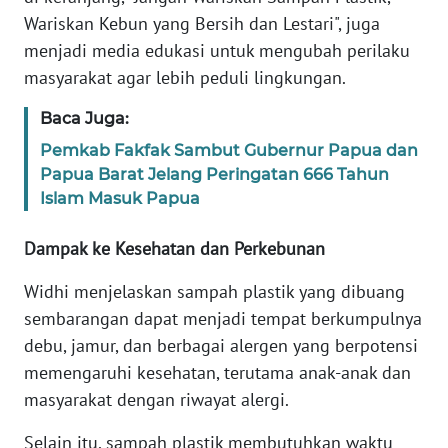
Wariskan Kebun yang Bersih dan Lestari", juga
menjadi media edukasi untuk mengubah perilaku
WN
SERAMBI
masyarakat agar lebih peduli lingkungan.
Baca Juga:
WN
JAMBI
Pemkab Fakfak Sambut Gubernur Papua dan
Papua Barat Jelang Peringatan 666 Tahun
WN
Islam Masuk Papua
SULTRA
Dampak ke Kesehatan dan Perkebunan
WN
Widhi menjelaskan sampah plastik yang dibuang
NTB
sembarangan dapat menjadi tempat berkumpulnya
debu, jamur, dan berbagai alergen yang berpotensi
WN
SULTENG
memengaruhi kesehatan, terutama anak-anak dan
masyarakat dengan riwayat alergi.
WN
SULBAR
Selain itu, sampah plastik membutuhkan waktu