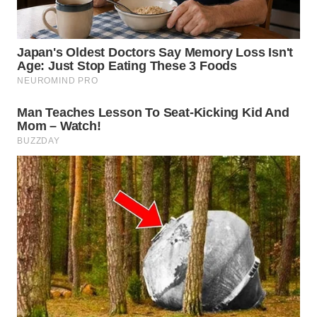
WN
SUMEDANG
WN
CIANJUR
WN
KEPULAUAN
SERIBU
WN
TANGERANG
WN
BINJAI
WN
CIREBON