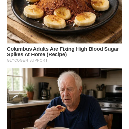
WN
BOGOR
WN
DEPOK
WN
TAPANULI
UTARA
WN
SAMOSIR
WN
PADANG
LAWAS