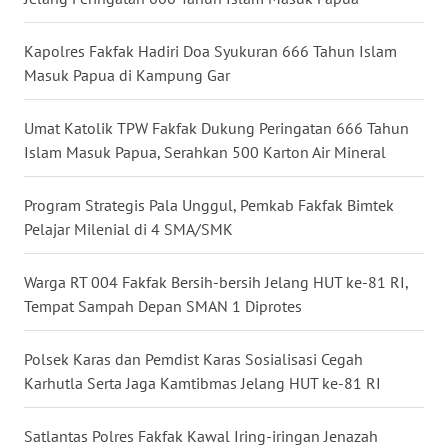
WN
Kapolres Fakfak Hadiri Doa Syukuran 666 Tahun Islam
KALTARA
Masuk Papua di Kampung Gar
WN
Umat Katolik TPW Fakfak Dukung Peringatan 666 Tahun
KALSEL
Islam Masuk Papua, Serahkan 500 Karton Air Mineral
WN
Program Strategis Pala Unggul, Pemkab Fakfak Bimtek
KALTIM
Pelajar Milenial di 4 SMA/SMK
WN
SULSEL
Warga RT 004 Fakfak Bersih-bersih Jelang HUT ke-81 RI,
Tempat Sampah Depan SMAN 1 Diprotes
WN
GORONTALO
Polsek Karas dan Pemdist Karas Sosialisasi Cegah
Karhutla Serta Jaga Kamtibmas Jelang HUT ke-81 RI
WN
SULUT
Satlantas Polres Fakfak Kawal Iring-iringan Jenazah