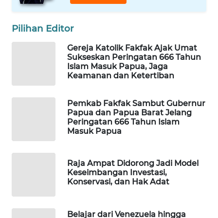
MAWAKA
Pilihan Editor
ID
Gereja Katolik Fakfak Ajak Umat
Sukseskan Peringatan 666 Tahun
MARTABAT
Islam Masuk Papua, Jaga
NET
Keamanan dan Ketertiban
PLN
Pemkab Fakfak Sambut Gubernur
WATCH
Papua dan Papua Barat Jelang
Peringatan 666 Tahun Islam
Masuk Papua
MKLI
LPKKI
Raja Ampat Didorong Jadi Model
Keseimbangan Investasi,
Konservasi, dan Hak Adat
LKKI
KOPEKLIN
Belajar dari Venezuela hingga