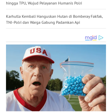
hingga TPU, Wujud Pelayanan Humanis Polri
WN
MALUKU
Karhutla Kembali Hanguskan Hutan di Bomberay Fakfak,
TNI-Polri dan Warga Gabung Padamkan Api
WN
MALUT
WN
DAIRI
WN
DANAU
TOBA
WN
NIAS
WN
LANGKAT