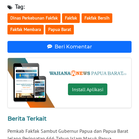
Tag:
WN
Dinas Perkebunan Fakfak
Fakfak
Fakfak Bersih
NUSANTARA
Fakfak Membara
Papua Barat
WN
JOGJA
Beri Komentar
WN
JATIM
WN
BALI
Install Aplikasi
WN
KALBAR
Berita Terkait
WN
Pemkab Fakfak Sambut Gubernur Papua dan Papua Barat
KALTENG
Jelang Peringatan 666 Tahun Islam Masuk Papua