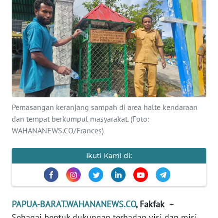
Informasi
INDEKS
BERITA
KONTAK
KAMI
INFO
Pemasangan keranjang sampah di area halte kendaraan
IKLAN
dan tempat berkumpul masyarakat. (Foto:
WAHANANEWS.CO/Frances)
TENTANG
KAMI
Ikuti Kami di:
PEDOMAN
MEDIA
SIBER
PAPUA-BARAT.WAHANANEWS.CO
, Fakfak
–
Sebagai bentuk dukungan terhadap visi dan misi