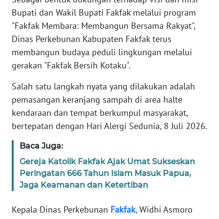
REDAKSI
Bupati dan Wakil Bupati Fakfak melalui program
"Fakfak Membara: Membangun Bersama Rakyat",
KARIR
Dinas Perkebunan Kabupaten Fakfak terus
membangun budaya peduli lingkungan melalui
DISCLAIMER
gerakan "Fakfak Bersih Kotaku".
Wahana
Salah satu langkah nyata yang dilakukan adalah
News
pemasangan keranjang sampah di area halte
Regional
kendaraan dan tempat berkumpul masyarakat,
bertepatan dengan Hari Alergi Sedunia, 8 Juli 2026.
WN
SUMUT
Baca Juga:
Gereja Katolik Fakfak Ajak Umat Sukseskan
WN
JAKARTA
Peringatan 666 Tahun Islam Masuk Papua,
Jaga Keamanan dan Ketertiban
WN
Kepala Dinas Perkebunan
Fakfak
, Widhi Asmoro
JABAR