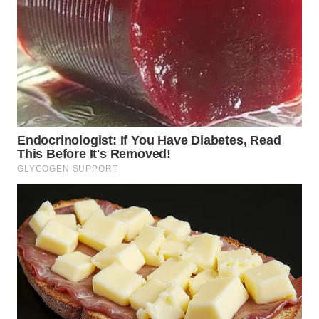
WN
NATUNA
WN
BINTAN
WN
MANDALIKA
WN
LIKUPANG
WN
LABUANBAJO
WN
BORNEO