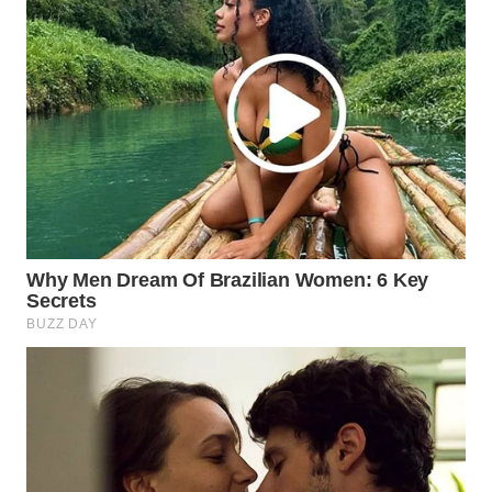
WAHANA
SPORT
WAHANA
UMKM
WAHANA
SELEB
WAHANA
PERSONA
WAHANA
OTOMOTIF
WAHANA
HEALTH