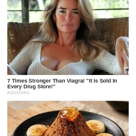
WN
TAPANULI
TENGAH
WN DELI
SERDANG
WN
TEBING
TINGGI
WN
PAKPAK
WN
KARAWANG
WN
BEKASI