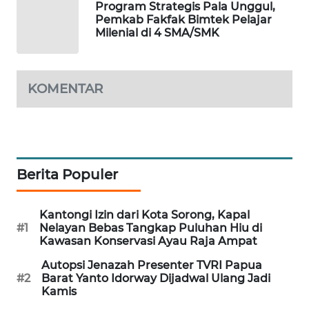
Program Strategis Pala Unggul,
Pemkab Fakfak Bimtek Pelajar
SIBARAGAS
Milenial di 4 SMA/SMK
NEWS
METRO
KOMENTAR
SIANTAR
NEWS
METRO
MEDAN
Berita Populer
NEWS
METRO
Kantongi Izin dari Kota Sorong, Kapal
JAKARTA
#1
Nelayan Bebas Tangkap Puluhan Hiu di
Kawasan Konservasi Ayau Raja Ampat
NEWS
Autopsi Jenazah Presenter TVRI Papua
KRT
#2
Barat Yanto Idorway Dijadwal Ulang Jadi
Kamis
NEWS