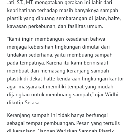
Jati, ST., MT, mengatakan gerakan ini lahir dari
WN
keprihatinan terhadap masih banyaknya sampah
BANTEN
plastik yang dibuang sembarangan di jalan, halte,
kawasan perkebunan, dan fasilitas umum.
WN
NTT
"Kami ingin membangun kesadaran bahwa
menjaga kebersihan lingkungan dimulai dari
WN
tindakan sederhana, yaitu membuang sampah
KEPRI
pada tempatnya. Karena itu kami berinisiatif
membuat dan memasang keranjang sampah
WN
plastik di dekat halte kendaraan lingkungan kantor
PAPUA
agar masyarakat memiliki tempat yang mudah
dijangkau untuk membuang sampah," ujar Widhi
WN
dikutip Selasa.
PAPUA
BARAT
Keranjang sampah ini tidak hanya berfungsi
sebagai tempat pembuangan. Pesan yang tertulis
WN
di keranjang, "Jangan Wariskan Sampah Plastik,
RIAU