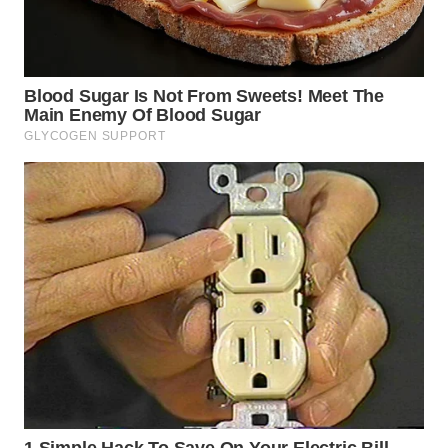
Wahana
Media
Group
WAHANA
NEWS
WAHANA
TANI
WAHANA
ADVOKAT
WAHANA
INFRASTRUKTUR
WAHANA
KONSUMEN