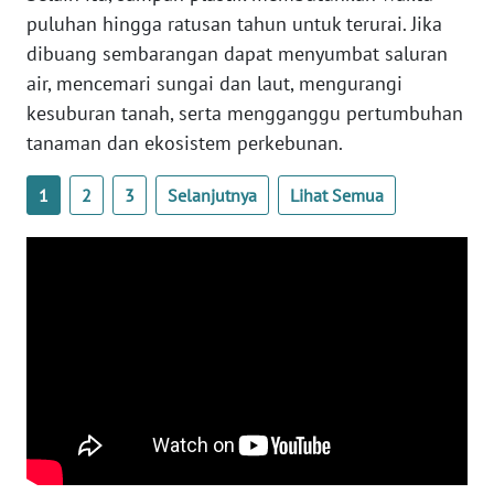
puluhan hingga ratusan tahun untuk terurai. Jika
WN
dibuang sembarangan dapat menyumbat saluran
BABEL
air, mencemari sungai dan laut, mengurangi
kesuburan tanah, serta mengganggu pertumbuhan
WN
tanaman dan ekosistem perkebunan.
SUMBAR
1
2
3
Selanjutnya
Lihat Semua
WN
SUMSEL
WN
BENGKULU
WN
LAMPUNG
WN
JATENG