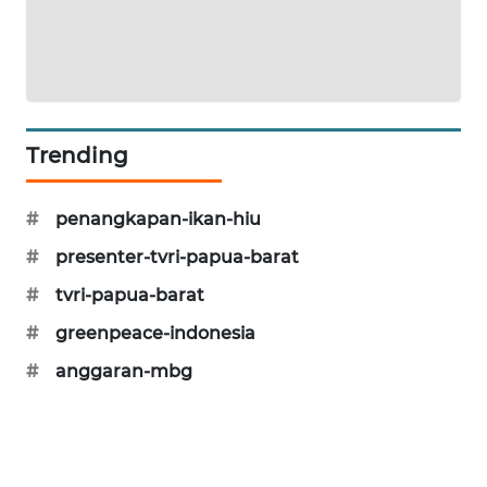
CILEUNGSI
NEWS
BERKAT
NEWS
Trending
BERAMPU
NEWS
#
penangkapan-ikan-hiu
#
presenter-tvri-papua-barat
ANUGERAH
NEWS
#
tvri-papua-barat
#
greenpeace-indonesia
AKHLAK
#
anggaran-mbg
ID
PERAPKI
NEWS