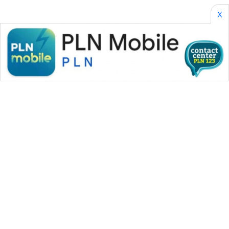
X
WAHANA MEDIA GROUP
|
|
|
WAHANA NEWS co
WAHANA TANI
WAHANA ADVOKAT
|
|
WAHANA INFRASTRUKTUR
WAHANA KONSUMEN