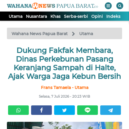
Utama
Nusantara
Khas
Serba-serbi
Opini
Indeks
WAHANA
Tutup
TV
Wahana News Papua Barat
Utama
UTAMA
Dukung Fakfak Membara,
Dinas Perkebunan Pasang
NUSANTARA
Keranjang Sampah di Halte,
Ajak Warga Jaga Kebun Bersih
KHAS
Frans Tamaela - Utama
Selasa, 7 Juli 2026 - 20:23 WIB
SERBA-
SERBI
OPINI