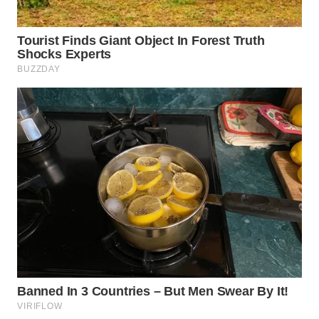
WN
INDRAMAYU
WN
KUNINGAN
WN
MAJALENGKA
WN
SUBANG
WN
SUKABUMI
WN
PURWAKARTA