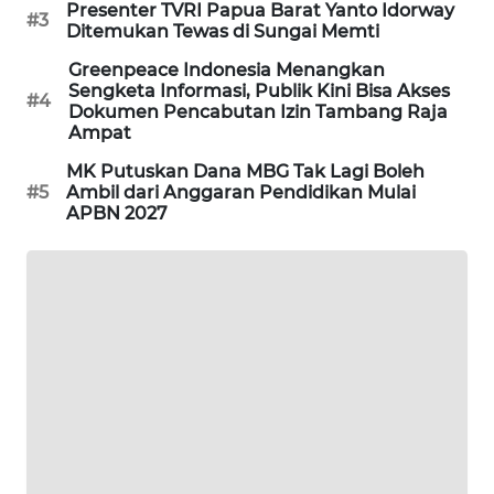
Presenter TVRI Papua Barat Yanto Idorway
#3
Ditemukan Tewas di Sungai Memti
KARING
NEWS
Greenpeace Indonesia Menangkan
Sengketa Informasi, Publik Kini Bisa Akses
#4
Dokumen Pencabutan Izin Tambang Raja
JURNAL
Ampat
MARITIM
MK Putuskan Dana MBG Tak Lagi Boleh
#5
Ambil dari Anggaran Pendidikan Mulai
HUMBANG
APBN 2027
NEWS
GARONGGANG
NEWS
FISUELRI
ID
ENERGI
NEWS