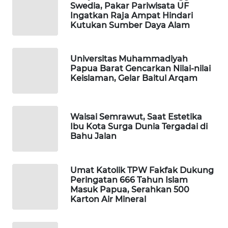
Swedia, Pakar Pariwisata UF
Ingatkan Raja Ampat Hindari
PORTAL
Kutukan Sumber Daya Alam
KONSUMEN
FORWAMKI
Universitas Muhammadiyah
Papua Barat Gencarkan Nilai-nilai
Keislaman, Gelar Baitul Arqam
ALPERKLINAS
FORJASIDA
Waisai Semrawut, Saat Estetika
Ibu Kota Surga Dunia Tergadai di
Bahu Jalan
TAMBANG
NEWS
Umat Katolik TPW Fakfak Dukung
SITUNGIR
Peringatan 666 Tahun Islam
NEWS
Masuk Papua, Serahkan 500
Karton Air Mineral
SIDIKALANG
NEWS