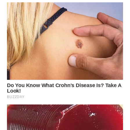
WN
PRIANGAN
TIMUR
WN
SEMARANG
WN
SOLO
WN
BOROBUDUR
WN
MADURA
WN
SURABAYA