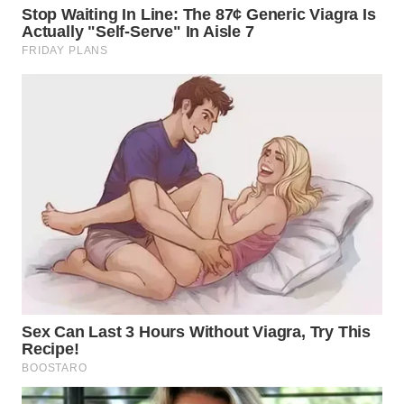
WN
TAPANULI
SELATAN
WN
TANJUNG
LESUNG
WN
KARO
WN
SIMALUNGUN
WN
LABUHANBATU