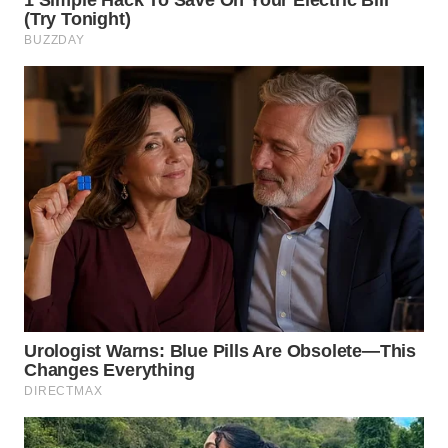
WAHANA
LISTRIK
WAHANA
TRAVEL
WAHANA
TV
WAHANANEWS
ID
WAHANANEWS
CO ID
WAHANANEWS
NET