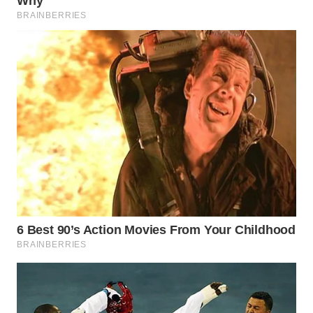
WN
NATUNA
WN
BINTAN
WN
MANDALIKA
WN
LIKUPANG
WN
LABUANBAJO
WN
BORNEO