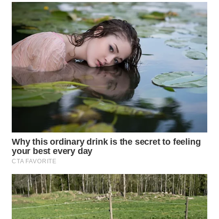
WN
SUMEDANG
WN
CIANJUR
WN
KEPULAUAN
SERIBU
WN
TANGERANG
WN
BINJAI
WN
CIREBON