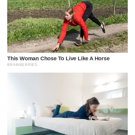
WN
INDRAMAYU
WN
KUNINGAN
WN
MAJALENGKA
WN
SUBANG
WN
SUKABUMI
WN
PURWAKARTA