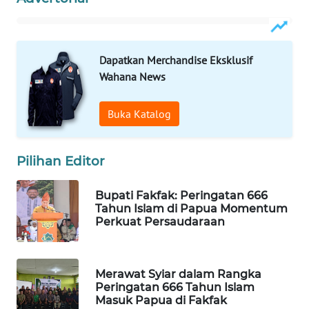
WAHANA
DESA
WISATA
Dapatkan Merchandise Eksklusif
Wahana News
LAPAK
WAHANA
Buka Katalog
Wahana
Network
Pilihan Editor
KONSUMEN
Bupati Fakfak: Peringatan 666
LISTRIK
Tahun Islam di Papua Momentum
Perkuat Persaudaraan
MASYARAKAT
KELISTRIKAN
Merawat Syiar dalam Rangka
Peringatan 666 Tahun Islam
WALINKI
Masuk Papua di Fakfak
ID