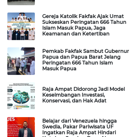
MAWAKA
Gereja Katolik Fakfak Ajak Umat
ID
Sukseskan Peringatan 666 Tahun
Islam Masuk Papua, Jaga
Keamanan dan Ketertiban
MARTABAT
NET
Pemkab Fakfak Sambut Gubernur
Papua dan Papua Barat Jelang
PLN
Peringatan 666 Tahun Islam
WATCH
Masuk Papua
MKLI
Raja Ampat Didorong Jadi Model
Keseimbangan Investasi,
LPKKI
Konservasi, dan Hak Adat
LKKI
Belajar dari Venezuela hingga
Swedia, Pakar Pariwisata UF
KOPEKLIN
Ingatkan Raja Ampat Hindari