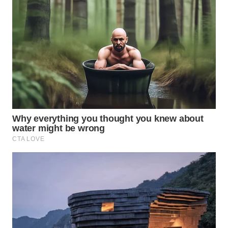
WN
TAPANULI
SELATAN
WN
TANJUNG
LESUNG
WN
KARO
WN
SIMALUNGUN
WN
LABUHANBATU