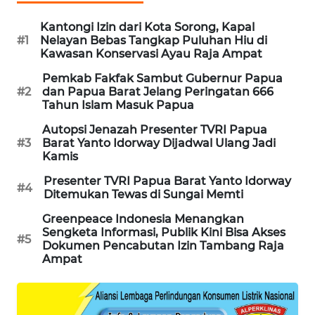
Kantongi Izin dari Kota Sorong, Kapal
SIBARAGAS
#1
Nelayan Bebas Tangkap Puluhan Hiu di
NEWS
Kawasan Konservasi Ayau Raja Ampat
Pemkab Fakfak Sambut Gubernur Papua
METRO
#2
dan Papua Barat Jelang Peringatan 666
SIANTAR
Tahun Islam Masuk Papua
NEWS
Autopsi Jenazah Presenter TVRI Papua
#3
Barat Yanto Idorway Dijadwal Ulang Jadi
METRO
Kamis
MEDAN
NEWS
Presenter TVRI Papua Barat Yanto Idorway
#4
Ditemukan Tewas di Sungai Memti
METRO
Greenpeace Indonesia Menangkan
JAKARTA
Sengketa Informasi, Publik Kini Bisa Akses
#5
NEWS
Dokumen Pencabutan Izin Tambang Raja
Ampat
KRT
NEWS