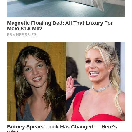
WN
PRIANGAN
TIMUR
WN
SEMARANG
WN
SOLO
WN
BOROBUDUR
WN
MADURA
WN
SURABAYA