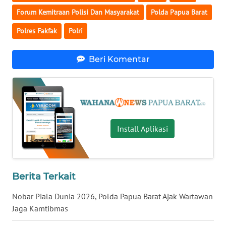
Forum Kemitraan Polisi Dan Masyarakat
Polda Papua Barat
WN
Polres Fakfak
Polri
BABEL
Beri Komentar
WN
SUMBAR
WN
SUMSEL
Install Aplikasi
WN
BENGKULU
WN
Berita Terkait
LAMPUNG
Nobar Piala Dunia 2026, Polda Papua Barat Ajak Wartawan
Jaga Kamtibmas
WN
JATENG