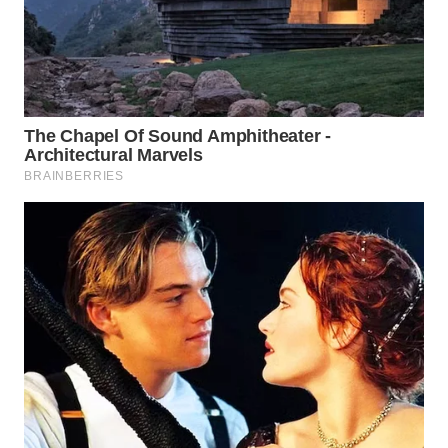
WN
TAPANULI
TENGAH
WN DELI
SERDANG
WN
TEBING
TINGGI
WN
PAKPAK
WN
KARAWANG
WN
BEKASI