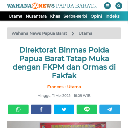
Utama
Nusantara
Khas
Serba-serbi
Opini
Indeks
WAHANA
Tutup
TV
Wahana News Papua Barat
Utama
UTAMA
Direktorat Binmas Polda
Papua Barat Tatap Muka
NUSANTARA
dengan FKPM dan Ormas di
Fakfak
KHAS
Frances - Utama
Minggu, 11 Mei 2025 - 16:09 WIB
SERBA-
SERBI
OPINI