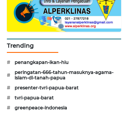
KARING
NEWS
JURNAL
MARITIM
Trending
HUMBANG
NEWS
#
penangkapan-ikan-hiu
GARONGGANG
peringatan-666-tahun-masuknya-agama-
#
NEWS
islam-di-tanah-papua
#
presenter-tvri-papua-barat
FISUELRI
#
tvri-papua-barat
ID
#
greenpeace-indonesia
ENERGI
NEWS