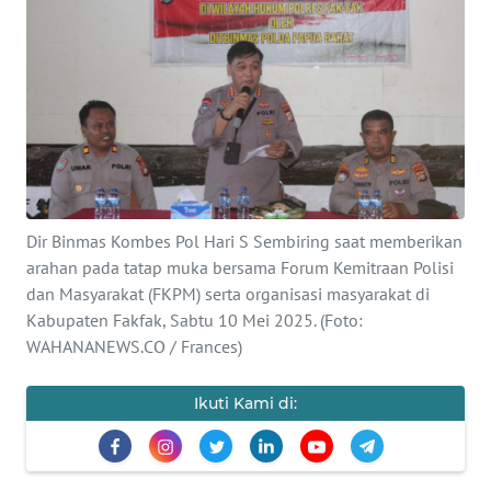
Informasi
INDEKS
BERITA
KONTAK
KAMI
INFO
Dir Binmas Kombes Pol Hari S Sembiring saat memberikan
IKLAN
arahan pada tatap muka bersama Forum Kemitraan Polisi
dan Masyarakat (FKPM) serta organisasi masyarakat di
TENTANG
Kabupaten Fakfak, Sabtu 10 Mei 2025. (Foto:
KAMI
WAHANANEWS.CO / Frances)
PEDOMAN
Ikuti Kami di:
MEDIA
SIBER