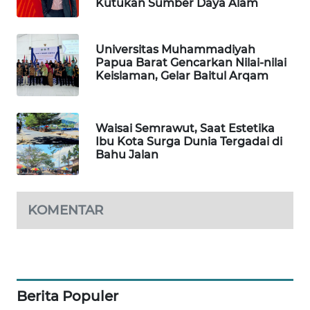
Kutukan Sumber Daya Alam
PORTAL
KONSUMEN
Universitas Muhammadiyah
Papua Barat Gencarkan Nilai-nilai
Keislaman, Gelar Baitul Arqam
FORWAMKI
ALPERKLINAS
Waisai Semrawut, Saat Estetika
Ibu Kota Surga Dunia Tergadai di
FORJASIDA
Bahu Jalan
TAMBANG
NEWS
KOMENTAR
SITUNGIR
NEWS
SIDIKALANG
Berita Populer
NEWS