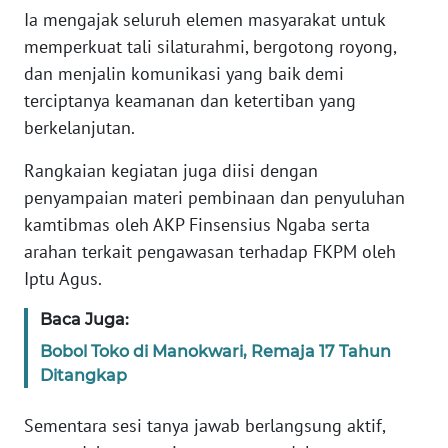
REDAKSI
Ia mengajak seluruh elemen masyarakat untuk
memperkuat tali silaturahmi, bergotong royong,
KARIR
dan menjalin komunikasi yang baik demi
terciptanya keamanan dan ketertiban yang
DISCLAIMER
berkelanjutan.
Wahana
Rangkaian kegiatan juga diisi dengan
News
penyampaian materi pembinaan dan penyuluhan
Regional
kamtibmas oleh AKP Finsensius Ngaba serta
arahan terkait pengawasan terhadap FKPM oleh
WN
Iptu Agus.
SUMUT
Baca Juga:
WN
Bobol Toko di Manokwari, Remaja 17 Tahun
JAKARTA
Ditangkap
WN
Sementara sesi tanya jawab berlangsung aktif,
JABAR