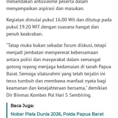
menandakan antusiasme peserta dalam
menyampaikan aspirasi dan masukan.
WN
BANTEN
Kegiatan dimulai pukul 16.00 Wit dan ditutup pada
pukul 19.20 WIT dengan suasana hangat dan
WN
penuh keakraban.
NTT
"Tatap muka bukan sekadar forum diskusi, tetapi
WN
menjadi jembatan mempererat kebersamaan
KEPRI
antara polisi dan masyarakat dalam semangat
gotong royong menjaga kedamaian di tanah Papua
WN
PAPUA
Barat. Semoga silaturahmi yang telah terjalin ini
terus tumbuh dan membawa manfaat nyata bagi
WN
keamanan dan kesejahteraan bersama," demikian
PAPUA
Dir Binmas Kombes Pol Hari S Sembiring.
BARAT
Baca Juga:
WN
Nobar Piala Dunia 2026, Polda Papua Barat
RIAU