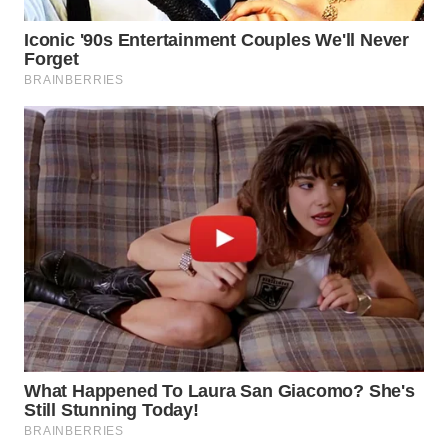
WN
BOGOR
WN
DEPOK
WN
TAPANULI
UTARA
WN
SAMOSIR
WN
PADANG
LAWAS