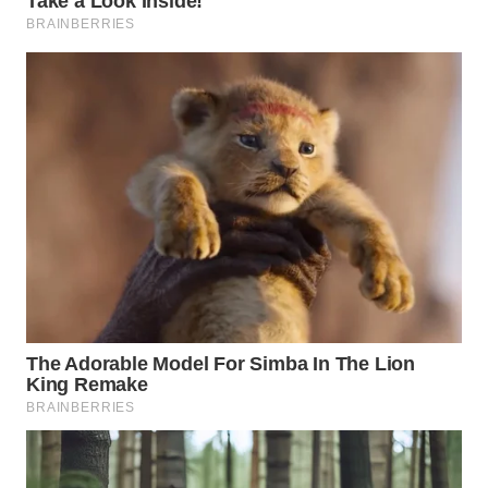
WN
MALUKU
WN
MALUT
WN
DAIRI
WN
DANAU
TOBA
WN
NIAS
WN
LANGKAT