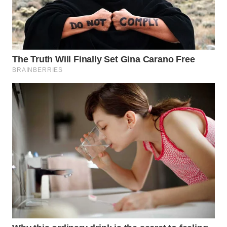
WAHANA
LISTRIK
WAHANA
TRAVEL
WAHANA
TV
WAHANANEWS
ID
WAHANANEWS
CO ID
WAHANANEWS
NET