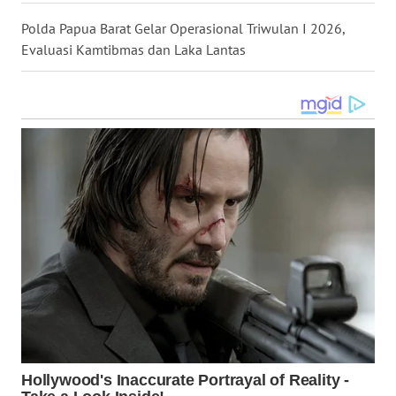
Polda Papua Barat Gelar Operasional Triwulan I 2026,
WN
Evaluasi Kamtibmas dan Laka Lantas
KALTARA
WN
KALSEL
WN
KALTIM
WN
SULSEL
WN
GORONTALO
WN
SULUT