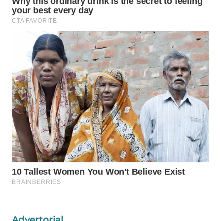
WAHANA
SPORT
WAHANA
UMKM
WAHANA
SELEB
WAHANA
PERSONA
WAHANA
OTOMOTIF
WAHANA
HEALTH
Advertorial