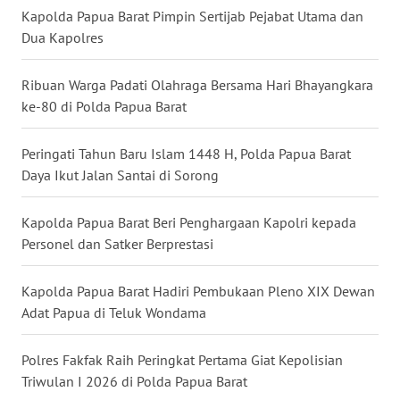
Kapolda Papua Barat Pimpin Sertijab Pejabat Utama dan
Dua Kapolres
WN
NUSANTARA
Ribuan Warga Padati Olahraga Bersama Hari Bhayangkara
WN
ke-80 di Polda Papua Barat
JOGJA
Peringati Tahun Baru Islam 1448 H, Polda Papua Barat
WN
Daya Ikut Jalan Santai di Sorong
JATIM
Kapolda Papua Barat Beri Penghargaan Kapolri kepada
WN
Personel dan Satker Berprestasi
BALI
Kapolda Papua Barat Hadiri Pembukaan Pleno XIX Dewan
WN
Adat Papua di Teluk Wondama
KALBAR
Polres Fakfak Raih Peringkat Pertama Giat Kepolisian
WN
Triwulan I 2026 di Polda Papua Barat
KALTENG