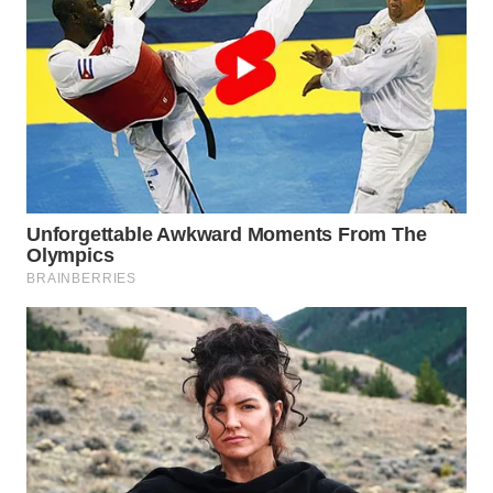
Wahana
Media
Group
WAHANA
NEWS
WAHANA
TANI
WAHANA
ADVOKAT
WAHANA
INFRASTRUKTUR
WAHANA
KONSUMEN