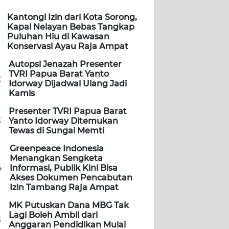
Kantongi Izin dari Kota Sorong,
Kapal Nelayan Bebas Tangkap
Puluhan Hiu di Kawasan
Konservasi Ayau Raja Ampat
Autopsi Jenazah Presenter
TVRI Papua Barat Yanto
2
Idorway Dijadwal Ulang Jadi
Kamis
Presenter TVRI Papua Barat
3
Yanto Idorway Ditemukan
Tewas di Sungai Memti
Greenpeace Indonesia
Menangkan Sengketa
4
Informasi, Publik Kini Bisa
Akses Dokumen Pencabutan
Izin Tambang Raja Ampat
MK Putuskan Dana MBG Tak
Lagi Boleh Ambil dari
5
Anggaran Pendidikan Mulai