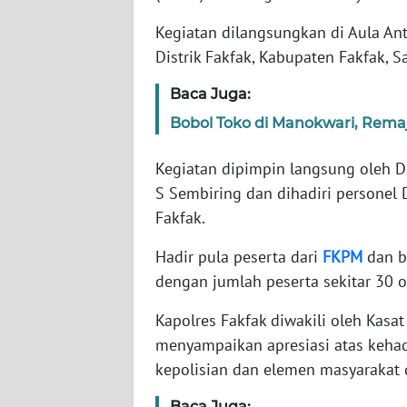
WN
BANTEN
Kegiatan dilangsungkan di Aula An
Distrik Fakfak, Kabupaten Fakfak, S
WN
Baca Juga:
NTT
Bobol Toko di Manokwari, Rema
WN
KEPRI
Kegiatan dipimpin langsung oleh D
S Sembiring dan dihadiri personel 
WN
Fakfak.
PAPUA
Hadir pula peserta dari
FKPM
dan b
WN
dengan jumlah peserta sekitar 30 o
PAPUA
BARAT
Kapolres Fakfak diwakili oleh Kasa
menyampaikan apresiasi atas kehadi
WN
kepolisian dan elemen masyarakat
RIAU
Baca Juga: