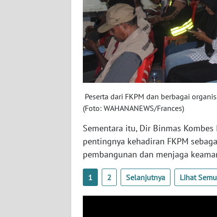
WN
BABEL
WN
SUMBAR
WN
SUMSEL
Peserta dari FKPM dan berbagai organisa
(Foto: WAHANANEWS/Frances)
WN
Sementara itu, Dir Binmas Kombes 
BENGKULU
pentingnya kehadiran FKPM sebaga
pembangunan dan menjaga keaman
WN
LAMPUNG
1
2
Selanjutnya
Lihat Sem
WN
JATENG