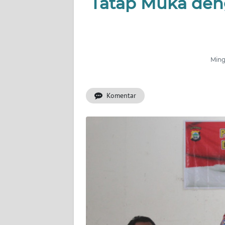
Tatap Muka den
INDEKS
BERITA
KONTAK
Ming
KAMI
Komentar
INFO
IKLAN
TENTANG
KAMI
PEDOMAN
MEDIA
SIBER
REDAKSI