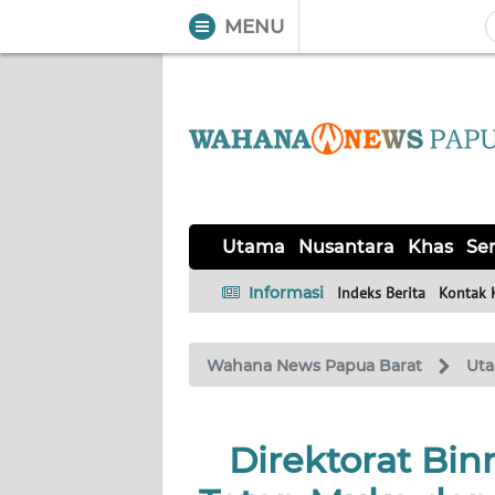
MENU
WAHANA
Tutup
TV
UTAMA
NUSANTARA
Utama
Nusantara
Khas
Ser
KHAS
Informasi
Indeks Berita
Kontak 
SERBA-
Wahana News Papua Barat
Ut
SERBI
OPINI
Direktorat Bi
Informasi