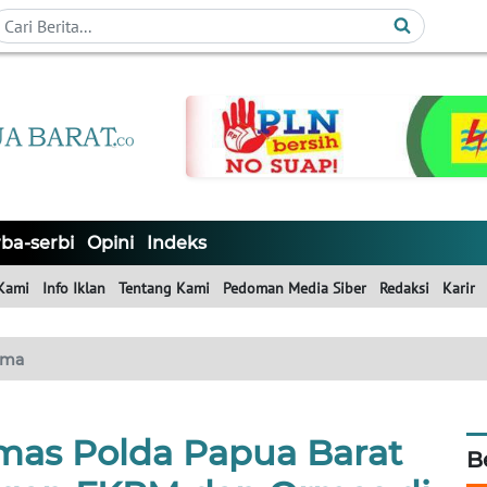
ba-serbi
Opini
Indeks
Kami
Info Iklan
Tentang Kami
Pedoman Media Siber
Redaksi
Karir
ama
nmas Polda Papua Barat
B