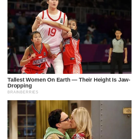
WN
SUMEDANG
WN
CIANJUR
WN
KEPULAUAN
SERIBU
WN
TANGERANG
WN
BINJAI
WN
CIREBON