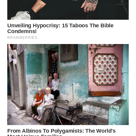
WAHANA
LISTRIK
WAHANA
TRAVEL
WAHANA
TV
WAHANANEWS
ID
WAHANANEWS
CO ID
WAHANANEWS
NET