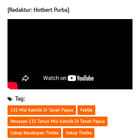
[Redaktur: Hotbert Purba]
WN
KALTARA
WN
KALSEL
WN
KALTIM
WN
SULSEL
Tag:
WN
132 Misi Katolik Di Tanah Papua
Fakfak
GORONTALO
Perayaan 132 Tahun Misi Katolik Di Tanah Papua
WN
Uskup Keuskupan Timika
Uskup Timika
SULUT