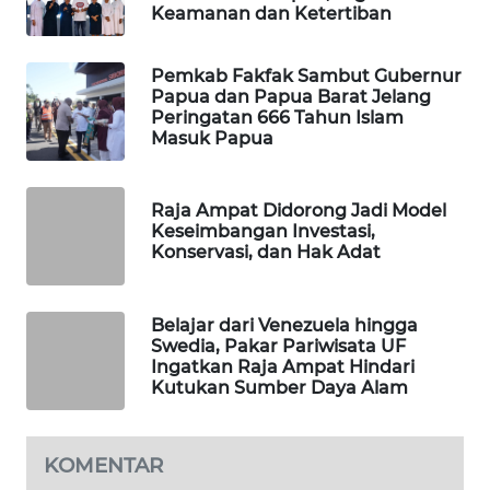
Keamanan dan Ketertiban
KARING
NEWS
Pemkab Fakfak Sambut Gubernur
Papua dan Papua Barat Jelang
JURNAL
Peringatan 666 Tahun Islam
MARITIM
Masuk Papua
HUMBANG
Raja Ampat Didorong Jadi Model
NEWS
Keseimbangan Investasi,
Konservasi, dan Hak Adat
GARONGGANG
NEWS
Belajar dari Venezuela hingga
Swedia, Pakar Pariwisata UF
FISUELRI
Ingatkan Raja Ampat Hindari
ID
Kutukan Sumber Daya Alam
ENERGI
NEWS
KOMENTAR