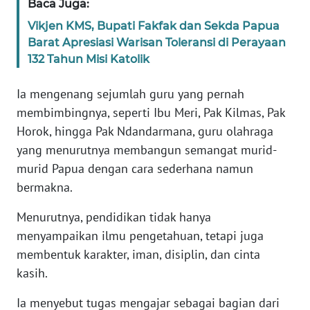
Baca Juga:
Vikjen KMS, Bupati Fakfak dan Sekda Papua
WN
Barat Apresiasi Warisan Toleransi di Perayaan
SERAMBI
132 Tahun Misi Katolik
WN
Ia mengenang sejumlah guru yang pernah
JAMBI
membimbingnya, seperti Ibu Meri, Pak Kilmas, Pak
Horok, hingga Pak Ndandarmana, guru olahraga
WN
yang menurutnya membangun semangat murid-
SULTRA
murid Papua dengan cara sederhana namun
bermakna.
WN
NTB
Menurutnya, pendidikan tidak hanya
menyampaikan ilmu pengetahuan, tetapi juga
WN
membentuk karakter, iman, disiplin, dan cinta
SULTENG
kasih.
WN
Ia menyebut tugas mengajar sebagai bagian dari
SULBAR