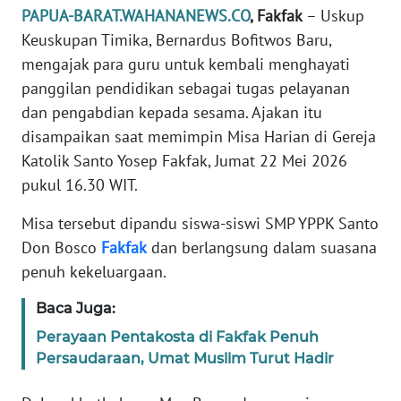
REDAKSI
PAPUA-BARAT.WAHANANEWS.CO
, Fakfak
– Uskup
Keuskupan Timika, Bernardus Bofitwos Baru,
KARIR
mengajak para guru untuk kembali menghayati
panggilan pendidikan sebagai tugas pelayanan
DISCLAIMER
dan pengabdian kepada sesama. Ajakan itu
disampaikan saat memimpin Misa Harian di Gereja
Wahana
Katolik Santo Yosep Fakfak, Jumat 22 Mei 2026
News
pukul 16.30 WIT.
Regional
Misa tersebut dipandu siswa-siswi SMP YPPK Santo
WN
Don Bosco
Fakfak
dan berlangsung dalam suasana
SUMUT
penuh kekeluargaan.
WN
Baca Juga:
JAKARTA
Perayaan Pentakosta di Fakfak Penuh
Persaudaraan, Umat Muslim Turut Hadir
WN
JABAR