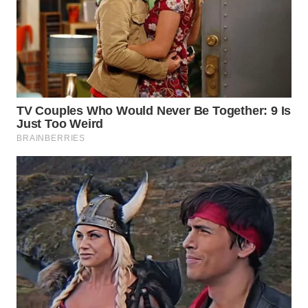
WN
INDRAMAYU
WN
KUNINGAN
WN
MAJALENGKA
WN
SUBANG
WN
SUKABUMI
WN
PURWAKARTA