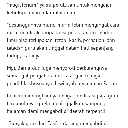
“magisterium”, yakni perutusan untuk mengajar
kehidupan dan nilai-nilai iman.
WN
BABEL
“Sesungguhnya murid-murid lebih mengingat cara
guru mendidik daripada isi pelajaran itu sendiri.
WN
Ilmu bisa terlupakan, tetapi kasih, perhatian, dan
SUMBAR
teladan guru akan tinggal dalam hati sepanjang
hidup,” katanya.
WN
SUMSEL
Mgr. Bernardus juga menyoroti berkurangnya
semangat pengabdian di kalangan tenaga
WN
BENGKULU
pendidik, khususnya di wilayah pedalaman Papua.
Ia membandingkannya dengan dedikasi para guru
WN
terdahulu yang rela meninggalkan kampung
LAMPUNG
halaman demi mengabdi di daerah terpencil.
WN
“Banyak guru dari Fakfak datang mengabdi di
JATENG