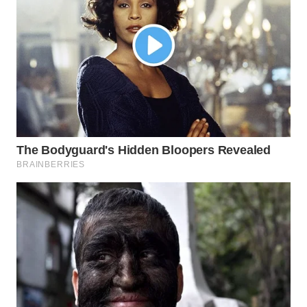
WAHANA
DESA
WISATA
LAPAK
WAHANA
Wahana
Network
KONSUMEN
LISTRIK
MASYARAKAT
KELISTRIKAN
WALINKI
ID