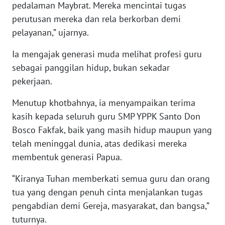
pedalaman Maybrat. Mereka mencintai tugas
perutusan mereka dan rela berkorban demi
WN
pelayanan,” ujarnya.
NUSANTARA
Ia mengajak generasi muda melihat profesi guru
WN
sebagai panggilan hidup, bukan sekadar
JOGJA
pekerjaan.
WN
Menutup khotbahnya, ia menyampaikan terima
JATIM
kasih kepada seluruh guru SMP YPPK Santo Don
Bosco Fakfak, baik yang masih hidup maupun yang
WN
telah meninggal dunia, atas dedikasi mereka
BALI
membentuk generasi Papua.
WN
“Kiranya Tuhan memberkati semua guru dan orang
KALBAR
tua yang dengan penuh cinta menjalankan tugas
pengabdian demi Gereja, masyarakat, dan bangsa,”
WN
KALTENG
tuturnya.