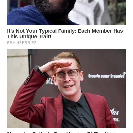
MAWAKA
ID
MARTABAT
NET
PLN
WATCH
MKLI
LPKKI
LKKI
KOPEKLIN