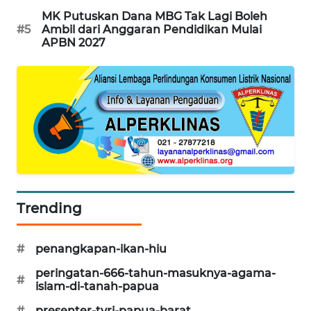
SONYA
MK Putuskan Dana MBG Tak Lagi Boleh
ASA
#5
Ambil dari Anggaran Pendidikan Mulai
APBN 2027
NEWS
Trending
#
penangkapan-ikan-hiu
peringatan-666-tahun-masuknya-agama-
#
islam-di-tanah-papua
#
presenter-tvri-papua-barat