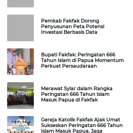
SIBARAGAS
NEWS
Pemkab Fakfak Dorong
Penyusunan Peta Potensi
Investasi Berbasis Data
METRO
SIANTAR
NEWS
Bupati Fakfak: Peringatan 666
Tahun Islam di Papua Momentum
METRO
Perkuat Persaudaraan
MEDAN
NEWS
Merawat Syiar dalam Rangka
METRO
Peringatan 666 Tahun Islam
JAKARTA
Masuk Papua di Fakfak
NEWS
KRT
Gereja Katolik Fakfak Ajak Umat
Sukseskan Peringatan 666 Tahun
NEWS
Islam Masuk Papua, Jaga