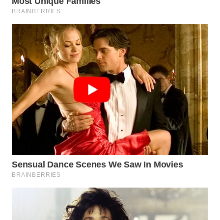
WAHANA
SPORT
WAHANA
UMKM
WAHANA
SELEB
WAHANA
PERSONA
WAHANA
OTOMOTIF
WAHANA
HEALTH