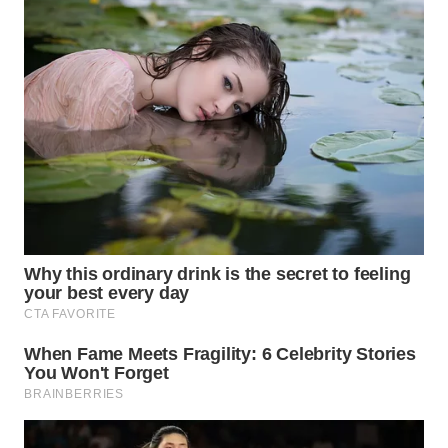
WN
BOGOR
WN
DEPOK
WN
TAPANULI
UTARA
WN
SAMOSIR
WN
PADANG
LAWAS