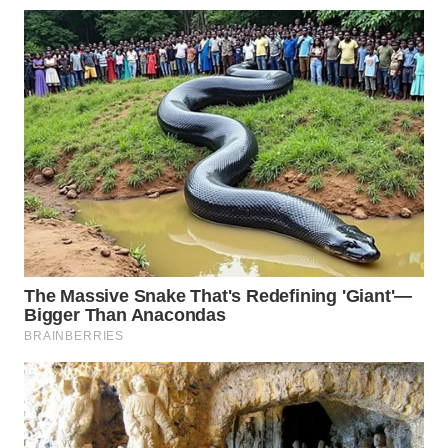
WN
NATUNA
WN
BINTAN
WN
MANDALIKA
WN
LIKUPANG
WN
LABUANBAJO
WN
BORNEO