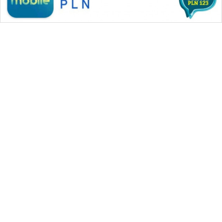
WAHANA MEDIA GROUP
|
|
|
WAHANA NEWS co
WAHANA TANI
WAHANA ADVOKAT
|
|
WAHANA INFRASTRUKTUR
WAHANA KONSUMEN
|
|
|
WAHANA LISTRIK
WAHANA TRAVEL
WAHANA TV
|
|
|
WAHANANEWS id
WAHANANEWS CO ID
WAHANANEWS NET
|
|
|
WAHANA SPORT ID
Wahana UMKM
Wahana Seleb
|
|
|
Wahana Persona
Wahana Otomotif
Wahana Health
|
Wahana Desa Wisata
Lapak Wahana