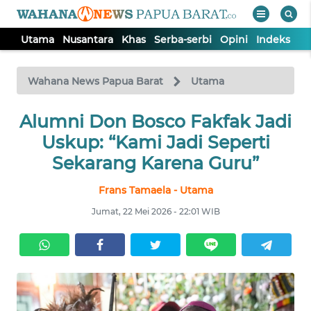
Utama
Nusantara
Khas
Serba-serbi
Opini
Indeks
WAHANA
Tutup
TV
Wahana News Papua Barat
Utama
Alumni Don Bosco Fakfak Jadi
UTAMA
Uskup: “Kami Jadi Seperti
NUSANTARA
Sekarang Karena Guru”
Frans Tamaela - Utama
KHAS
Jumat, 22 Mei 2026 - 22:01 WIB
SERBA-
SERBI
OPINI