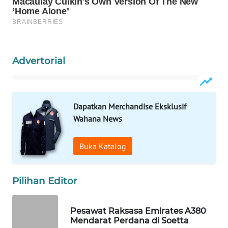
PORTAL
KONSUMEN
FORWAMKI
Advertorial
ALPERKLINAS
Dapatkan Merchandise Eksklusif
FORJASIDA
Wahana News
TAMBANG
Buka Katalog
NEWS
SITUNGIR
Pilihan Editor
NEWS
Pesawat Raksasa Emirates A380
SIDIKALANG
Mendarat Perdana di Soetta
NEWS