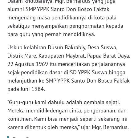
Dalam khotbahnya, Mgr. Bernardus yang juga
alumni SMP YPPK Santo Don Bosco Fakfak
WN
BANTEN
mengenang masa pendidikannya di kota pala
sekaligus menyampaikan penghormatan kepada
WN
para guru yang pernah mendidiknya.
NTT
Uskup kelahiran Dusun Bakrabiy, Desa Suswa,
Distrik Mare, Kabupaten Maybrat, Papua Barat Daya,
WN
KEPRI
22 Agustus 1969 itu menceritakan perjalanannya
sejak pendidikan dasar di SD YPPK Suswa hingga
WN
melanjutkan ke SMP YPPK Santo Don Bosco Fakfak
PAPUA
pada Juni 1984.
WN
“Guru-guru kami dahulu adalah gembala sejati.
PAPUA
Mereka mendidik dengan cinta, pengorbanan, dan
BARAT
komitmen. Kami bisa menjadi seperti sekarang ini
karena dibentuk oleh mereka,” ujar Mgr. Bernardus.
WN
RIAU