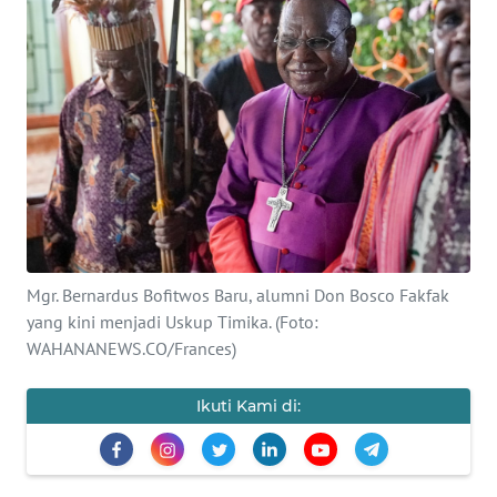
Informasi
INDEKS
BERITA
KONTAK
KAMI
INFO
IKLAN
Mgr. Bernardus Bofitwos Baru, alumni Don Bosco Fakfak
yang kini menjadi Uskup Timika. (Foto:
TENTANG
KAMI
WAHANANEWS.CO/Frances)
PEDOMAN
Ikuti Kami di:
MEDIA
SIBER