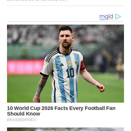
WN
TAPANULI
TENGAH
WN DELI
SERDANG
WN
TEBING
TINGGI
WN
PAKPAK
WN
KARAWANG
WN
BEKASI