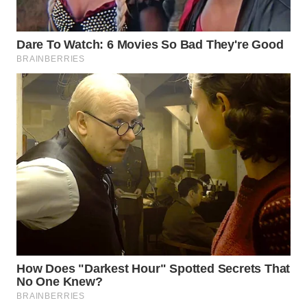
WN
PRIANGAN
TIMUR
WN
SEMARANG
WN
SOLO
WN
BOROBUDUR
WN
MADURA
WN
SURABAYA