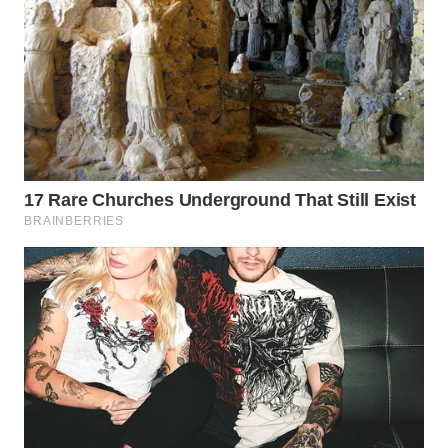
Wahana
Media
Group
WAHANA
NEWS
WAHANA
TANI
WAHANA
ADVOKAT
WAHANA
INFRASTRUKTUR
WAHANA
KONSUMEN