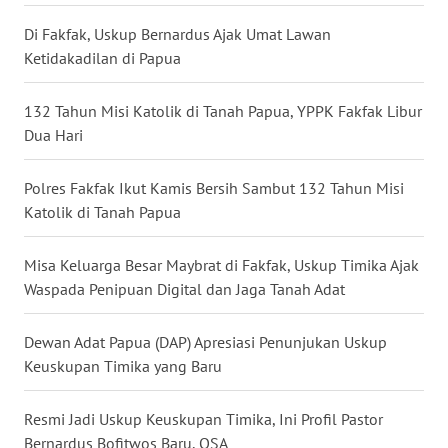
Di Fakfak, Uskup Bernardus Ajak Umat Lawan
WN
Ketidakadilan di Papua
TAPANULI
SELATAN
132 Tahun Misi Katolik di Tanah Papua, YPPK Fakfak Libur
Dua Hari
WN
TANJUNG
LESUNG
Polres Fakfak Ikut Kamis Bersih Sambut 132 Tahun Misi
Katolik di Tanah Papua
WN
KARO
Misa Keluarga Besar Maybrat di Fakfak, Uskup Timika Ajak
Waspada Penipuan Digital dan Jaga Tanah Adat
WN
SIMALUNGUN
Dewan Adat Papua (DAP) Apresiasi Penunjukan Uskup
Keuskupan Timika yang Baru
WN
LABUHANBATU
Resmi Jadi Uskup Keuskupan Timika, Ini Profil Pastor
Bernardus Bofitwos Baru, OSA