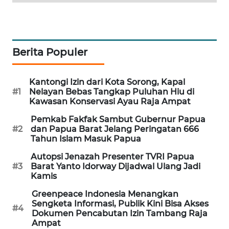
CILEUNGSI
NEWS
BERKAT
Berita Populer
NEWS
Kantongi Izin dari Kota Sorong, Kapal
BERAMPU
#1
Nelayan Bebas Tangkap Puluhan Hiu di
NEWS
Kawasan Konservasi Ayau Raja Ampat
Pemkab Fakfak Sambut Gubernur Papua
ANUGERAH
#2
dan Papua Barat Jelang Peringatan 666
NEWS
Tahun Islam Masuk Papua
Autopsi Jenazah Presenter TVRI Papua
AKHLAK
#3
Barat Yanto Idorway Dijadwal Ulang Jadi
ID
Kamis
Greenpeace Indonesia Menangkan
PERAPKI
Sengketa Informasi, Publik Kini Bisa Akses
#4
NEWS
Dokumen Pencabutan Izin Tambang Raja
Ampat