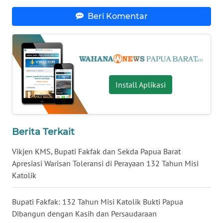
Beri Komentar
WN
MALUKU
WN
MALUT
Install Aplikasi
WN
DAIRI
WN
Berita Terkait
DANAU
TOBA
Vikjen KMS, Bupati Fakfak dan Sekda Papua Barat
Apresiasi Warisan Toleransi di Perayaan 132 Tahun Misi
WN
Katolik
NIAS
Bupati Fakfak: 132 Tahun Misi Katolik Bukti Papua
WN
Dibangun dengan Kasih dan Persaudaraan
LANGKAT