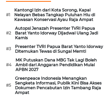
REDAKSI
Kantongi Izin dari Kota Sorong, Kapal
#1
Nelayan Bebas Tangkap Puluhan Hiu di
KARIR
Kawasan Konservasi Ayau Raja Ampat
Autopsi Jenazah Presenter TVRI Papua
DISCLAIMER
#2
Barat Yanto Idorway Dijadwal Ulang Jadi
Kamis
Wahana
Presenter TVRI Papua Barat Yanto Idorway
News
#3
Ditemukan Tewas di Sungai Memti
Regional
MK Putuskan Dana MBG Tak Lagi Boleh
WN
#4
Ambil dari Anggaran Pendidikan Mulai
APBN 2027
SUMUT
Greenpeace Indonesia Menangkan
Sengketa Informasi, Publik Kini Bisa Akses
WN
#5
Dokumen Pencabutan Izin Tambang Raja
JAKARTA
Ampat
WN
JABAR