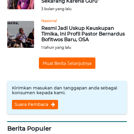
Sekarang Karena Guru”
Informasi
3 bulan yang lalu
INDEKS
Nasional
BERITA
Resmi Jadi Uskup Keuskupan
Timika, Ini Profil Pastor Bernardus
Bofitwos Baru, OSA
KONTAK
1 tahun yang lalu
KAMI
Muat Berita Selanjutnya
INFO
IKLAN
TENTANG
Kirimkan masukan dan tanggapan anda sebagai
konsumen kepada kami.
KAMI
Suara Pembaca
PEDOMAN
MEDIA
SIBER
Berita Populer