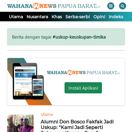
Utama
Nusantara
Khas
Serba-serbi
Opini
Indeks
WAHANA
Tutup
TV
Berita dengan tagar
#uskup-keuskupan-timika
UTAMA
NUSANTARA
KHAS
Install Aplikasi
SERBA-
SERBI
Utama
Alumni Don Bosco Fakfak Jadi
OPINI
Uskup: “Kami Jadi Seperti