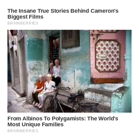
WN
NATUNA
WN
BINTAN
WN
MANDALIKA
WN
LIKUPANG
WN
LABUANBAJO
WN
BORNEO