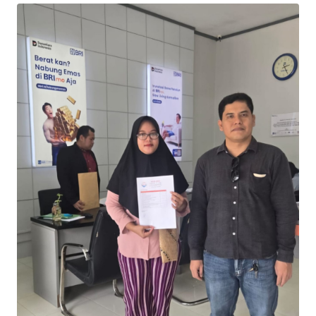
Informasi
INDEKS
BERITA
KONTAK
KAMI
INFO
IKLAN
TENTANG
KAMI
PEDOMAN
MEDIA
SIBER