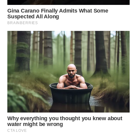
WN
TAPANULI
SELATAN
WN
TANJUNG
LESUNG
WN
KARO
WN
SIMALUNGUN
WN
LABUHANBATU