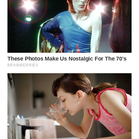
WN
BOGOR
WN
DEPOK
WN
TAPANULI
UTARA
WN
SAMOSIR
WN
PADANG
LAWAS