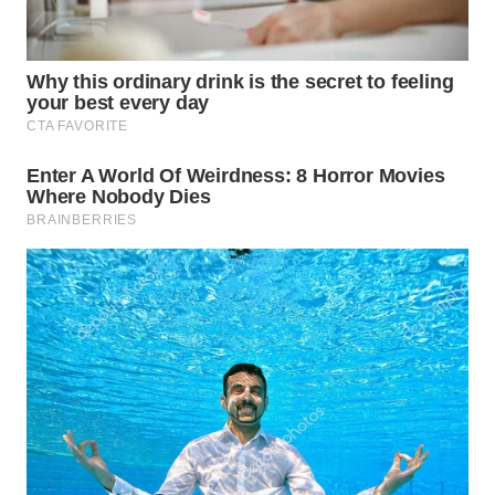
WN
SUMEDANG
WN
CIANJUR
WN
KEPULAUAN
SERIBU
WN
TANGERANG
WN
BINJAI
WN
CIREBON