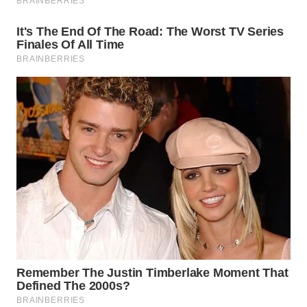
WN
PRIANGAN
TIMUR
WN
SEMARANG
WN
SOLO
WN
BOROBUDUR
WN
MADURA
WN
SURABAYA