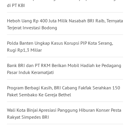
di PT KBI
WN
BABEL
Heboh Uang Rp 400 Juta Milik Nasabah BRI Raib, Ternyata
Terjerat Investasi Bodong
WN
SUMBAR
Polda Banten Ungkap Kasus Korupsi PIP Kota Serang,
Rugi Rp1,3 Miliar
WN
SUMSEL
Bank BRI dan PT RKM Berikan Mobil Hadiah ke Pedagang
Pasar Induk Keramatjati
WN
BENGKULU
Program Berbagi Kasih, BRI Cabang Fakfak Serahkan 150
Paket Sembako Ke Gereja Bethel
WN
LAMPUNG
Wali Kota Binjai Apresiasi Panggung Hiburan Konser Pesta
Rakyat Simpedes BRI
WN
JATENG