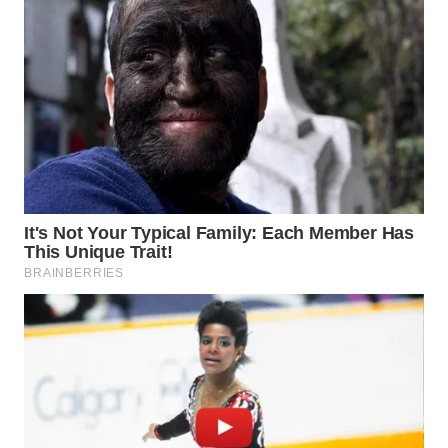
WN
KALTARA
WN
KALSEL
WN
KALTIM
WN
SULSEL
WN
GORONTALO
WN
SULUT