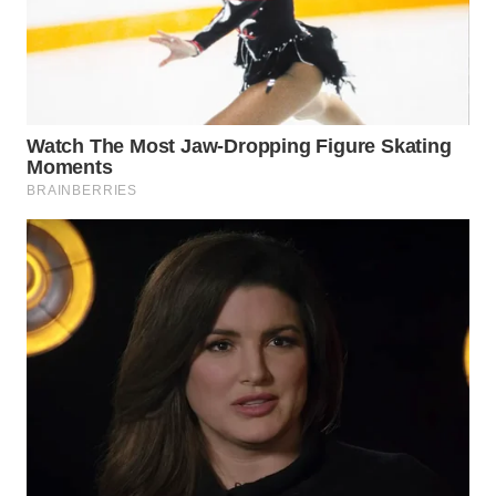
WN
MALUKU
WN
MALUT
WN
DAIRI
WN
DANAU
TOBA
WN
NIAS
WN
LANGKAT