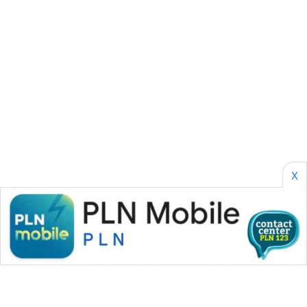
SONYA
ASA
NEWS
X