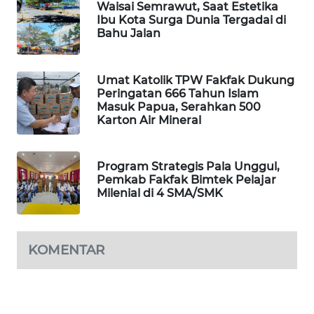
Waisai Semrawut, Saat Estetika
Ibu Kota Surga Dunia Tergadai di
WAHANA
Bahu Jalan
SPORT
Umat Katolik TPW Fakfak Dukung
WAHANA
Peringatan 666 Tahun Islam
UMKM
Masuk Papua, Serahkan 500
Karton Air Mineral
WAHANA
SELEB
Program Strategis Pala Unggul,
Pemkab Fakfak Bimtek Pelajar
WAHANA
Milenial di 4 SMA/SMK
PERSONA
WAHANA
KOMENTAR
OTOMOTIF
WAHANA
HEALTH