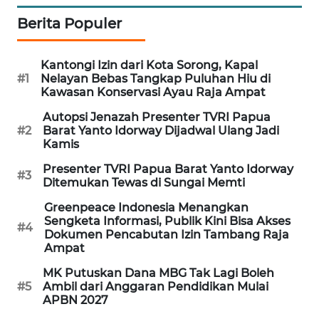
Berita Populer
WAHANA
DESA
WISATA
Kantongi Izin dari Kota Sorong, Kapal
#1
Nelayan Bebas Tangkap Puluhan Hiu di
Kawasan Konservasi Ayau Raja Ampat
LAPAK
WAHANA
Autopsi Jenazah Presenter TVRI Papua
#2
Barat Yanto Idorway Dijadwal Ulang Jadi
Kamis
Wahana
Network
Presenter TVRI Papua Barat Yanto Idorway
#3
Ditemukan Tewas di Sungai Memti
KONSUMEN
Greenpeace Indonesia Menangkan
LISTRIK
Sengketa Informasi, Publik Kini Bisa Akses
#4
Dokumen Pencabutan Izin Tambang Raja
Ampat
MASYARAKAT
KELISTRIKAN
MK Putuskan Dana MBG Tak Lagi Boleh
#5
Ambil dari Anggaran Pendidikan Mulai
APBN 2027
WALINKI
ID