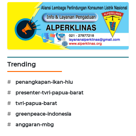
MAWAKA
ID
MARTABAT
NET
PLN
Trending
WATCH
#
penangkapan-ikan-hiu
MKLI
#
presenter-tvri-papua-barat
LPKKI
#
tvri-papua-barat
#
greenpeace-indonesia
LKKI
#
anggaran-mbg
KOPEKLIN