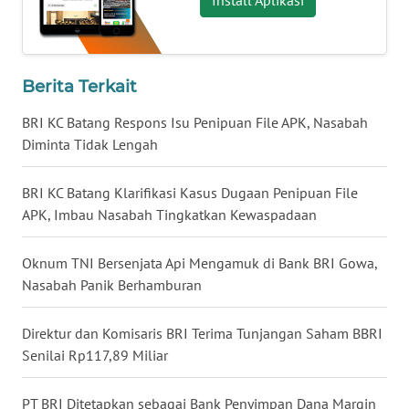
WN
SERAMBI
Berita Terkait
WN
BRI KC Batang Respons Isu Penipuan File APK, Nasabah
JAMBI
Diminta Tidak Lengah
WN
BRI KC Batang Klarifikasi Kasus Dugaan Penipuan File
SULTRA
APK, Imbau Nasabah Tingkatkan Kewaspadaan
WN
Oknum TNI Bersenjata Api Mengamuk di Bank BRI Gowa,
NTB
Nasabah Panik Berhamburan
WN
Direktur dan Komisaris BRI Terima Tunjangan Saham BBRI
SULTENG
Senilai Rp117,89 Miliar
WN
SULBAR
PT BRI Ditetapkan sebagai Bank Penyimpan Dana Margin