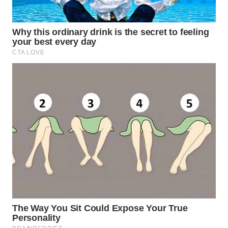
WN
INDRAMAYU
WN
KUNINGAN
WN
MAJALENGKA
WN
SUBANG
WN
SUKABUMI
WN
PURWAKARTA