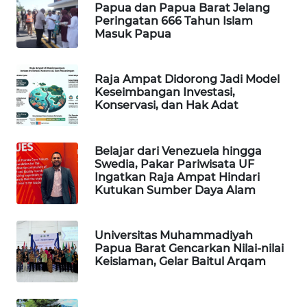
Papua dan Papua Barat Jelang
Peringatan 666 Tahun Islam
WAHANA
Masuk Papua
LISTRIK
Raja Ampat Didorong Jadi Model
WAHANA
Keseimbangan Investasi,
TRAVEL
Konservasi, dan Hak Adat
WAHANA
TV
Belajar dari Venezuela hingga
Swedia, Pakar Pariwisata UF
Ingatkan Raja Ampat Hindari
WAHANANEWS
Kutukan Sumber Daya Alam
ID
WAHANANEWS
Universitas Muhammadiyah
CO ID
Papua Barat Gencarkan Nilai-nilai
Keislaman, Gelar Baitul Arqam
WAHANANEWS
NET