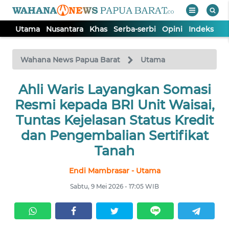
Utama
Nusantara
Khas
Serba-serbi
Opini
Indeks
WAHANA
Tutup
TV
Wahana News Papua Barat
Utama
UTAMA
Ahli Waris Layangkan Somasi
Resmi kepada BRI Unit Waisai,
NUSANTARA
Tuntas Kejelasan Status Kredit
dan Pengembalian Sertifikat
KHAS
Tanah
Endi Mambrasar - Utama
SERBA-
SERBI
Sabtu, 9 Mei 2026 - 17:05 WIB
OPINI