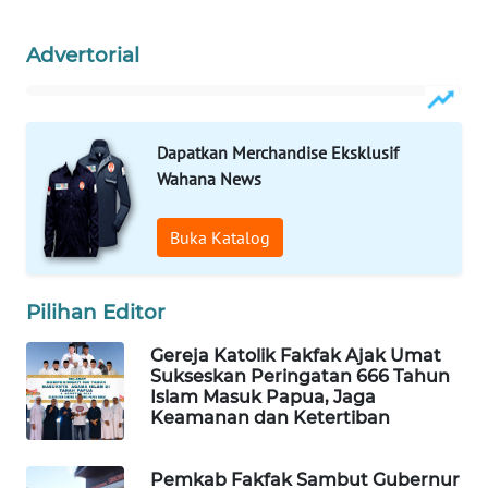
Wahana
Advertorial
Media
Group
WAHANA
Dapatkan Merchandise Eksklusif
NEWS
Wahana News
WAHANA
Buka Katalog
TANI
WAHANA
Pilihan Editor
ADVOKAT
Gereja Katolik Fakfak Ajak Umat
Sukseskan Peringatan 666 Tahun
WAHANA
Islam Masuk Papua, Jaga
INFRASTRUKTUR
Keamanan dan Ketertiban
WAHANA
Pemkab Fakfak Sambut Gubernur
KONSUMEN