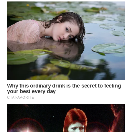
WN
TAPANULI
TENGAH
WN DELI
SERDANG
WN
TEBING
TINGGI
WN
PAKPAK
WN
KARAWANG
WN
BEKASI