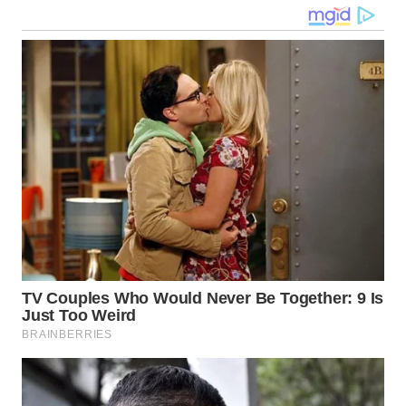
WN
NUSANTARA
WN
JOGJA
WN
JATIM
WN
BALI
WN
KALBAR
WN
KALTENG