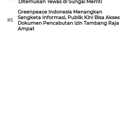
Ditemukan Tewas di Sungai Memti
Greenpeace Indonesia Menangkan
WN
Sengketa Informasi, Publik Kini Bisa Akses
#5
BOGOR
Dokumen Pencabutan Izin Tambang Raja
Ampat
WN
DEPOK
WN
TAPANULI
UTARA
WN
SAMOSIR
WN
PADANG
LAWAS