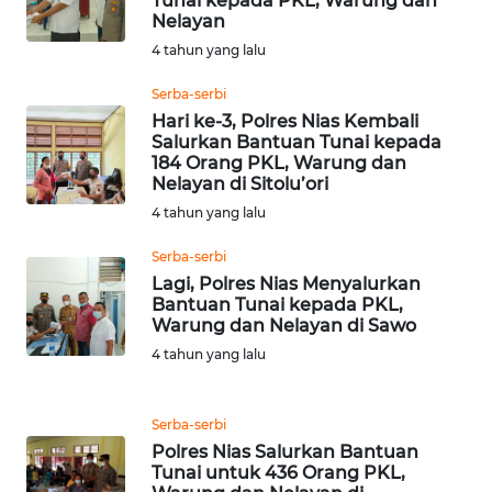
Tunai kepada PKL, Warung dan
Nelayan
WN
4 tahun yang lalu
NUSANTARA
Serba-serbi
Hari ke-3, Polres Nias Kembali
WN
Salurkan Bantuan Tunai kepada
JOGJA
184 Orang PKL, Warung dan
Nelayan di Sitolu’ori
WN
4 tahun yang lalu
JATIM
Serba-serbi
Lagi, Polres Nias Menyalurkan
WN
Bantuan Tunai kepada PKL,
BALI
Warung dan Nelayan di Sawo
4 tahun yang lalu
WN
KALBAR
Serba-serbi
Polres Nias Salurkan Bantuan
WN
Tunai untuk 436 Orang PKL,
KALTENG