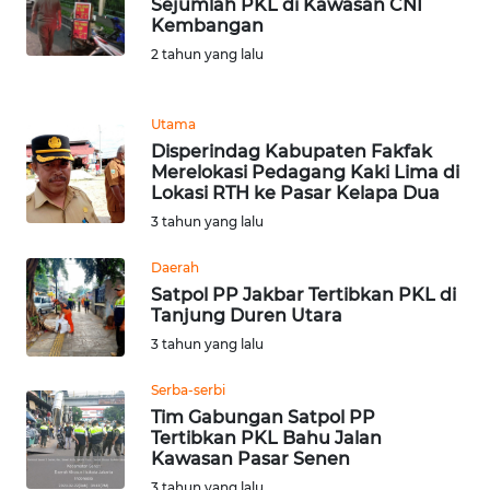
Sejumlah PKL di Kawasan CNI
Kembangan
WN
2 tahun yang lalu
BANTEN
WN
Utama
NTT
Disperindag Kabupaten Fakfak
Merelokasi Pedagang Kaki Lima di
Lokasi RTH ke Pasar Kelapa Dua
WN
KEPRI
3 tahun yang lalu
Daerah
WN
Satpol PP Jakbar Tertibkan PKL di
PAPUA
Tanjung Duren Utara
3 tahun yang lalu
WN
PAPUA
Serba-serbi
BARAT
Tim Gabungan Satpol PP
Tertibkan PKL Bahu Jalan
Kawasan Pasar Senen
WN
RIAU
3 tahun yang lalu