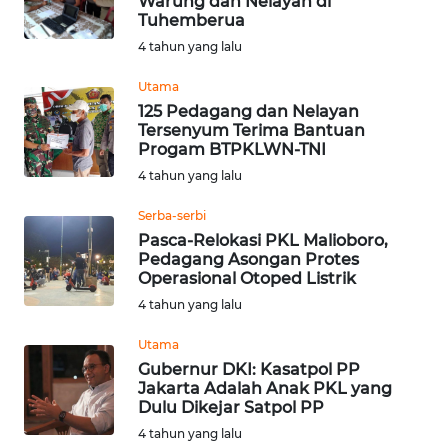
Warung dan Nelayan di
Tuhemberua
WN
4 tahun yang lalu
KALTARA
Utama
125 Pedagang dan Nelayan
WN
Tersenyum Terima Bantuan
KALSEL
Progam BTPKLWN-TNI
4 tahun yang lalu
WN
KALTIM
Serba-serbi
Pasca-Relokasi PKL Malioboro,
Pedagang Asongan Protes
WN
Operasional Otoped Listrik
SULSEL
4 tahun yang lalu
WN
Utama
GORONTALO
Gubernur DKI: Kasatpol PP
Jakarta Adalah Anak PKL yang
Dulu Dikejar Satpol PP
WN
SULUT
4 tahun yang lalu