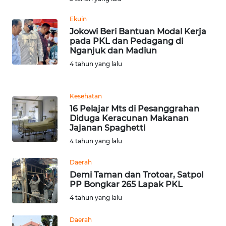
Ekuin
WN
Jokowi Beri Bantuan Modal Kerja
SERAMBI
pada PKL dan Pedagang di
Nganjuk dan Madiun
WN
4 tahun yang lalu
JAMBI
Kesehatan
WN
16 Pelajar Mts di Pesanggrahan
SULTRA
Diduga Keracunan Makanan
Jajanan Spaghetti
WN
4 tahun yang lalu
NTB
Daerah
WN
Demi Taman dan Trotoar, Satpol
PP Bongkar 265 Lapak PKL
SULTENG
4 tahun yang lalu
WN
Daerah
SULBAR