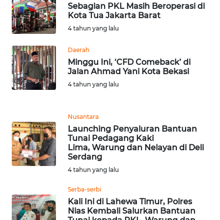
Sebagian PKL Masih Beroperasi di
Kota Tua Jakarta Barat
WN
4 tahun yang lalu
BABEL
Daerah
WN
Minggu Ini, ‘CFD Comeback’ di
SUMBAR
Jalan Ahmad Yani Kota Bekasi
4 tahun yang lalu
WN
SUMSEL
Nusantara
Launching Penyaluran Bantuan
WN
Tunai Pedagang Kaki
BENGKULU
Lima, Warung dan Nelayan di Deli
Serdang
WN
4 tahun yang lalu
LAMPUNG
Serba-serbi
Kali Ini di Lahewa Timur, Polres
WN
Nias Kembali Salurkan Bantuan
JATENG