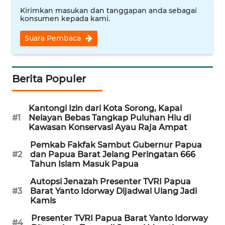
WN
Kirimkan masukan dan tanggapan anda sebagai
TAPANULI
konsumen kepada kami.
TENGAH
Suara Pembaca
WN DELI
SERDANG
Berita Populer
WN
TEBING
Kantongi Izin dari Kota Sorong, Kapal
TINGGI
#1
Nelayan Bebas Tangkap Puluhan Hiu di
Kawasan Konservasi Ayau Raja Ampat
WN
Pemkab Fakfak Sambut Gubernur Papua
PAKPAK
#2
dan Papua Barat Jelang Peringatan 666
Tahun Islam Masuk Papua
WN
Autopsi Jenazah Presenter TVRI Papua
KARAWANG
#3
Barat Yanto Idorway Dijadwal Ulang Jadi
Kamis
WN
Presenter TVRI Papua Barat Yanto Idorway
#4
BEKASI