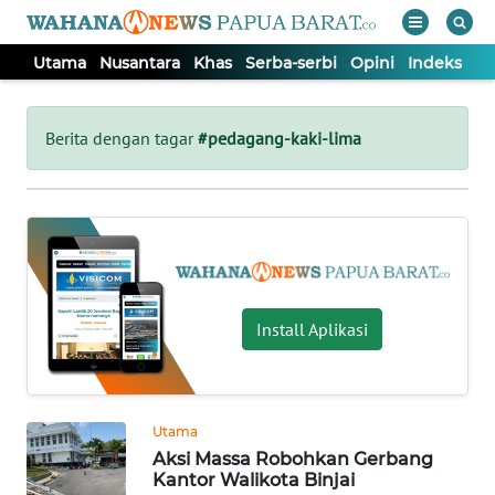
Utama
Nusantara
Khas
Serba-serbi
Opini
Indeks
WAHANA
Tutup
TV
Berita dengan tagar
#pedagang-kaki-lima
UTAMA
NUSANTARA
KHAS
Install Aplikasi
SERBA-
SERBI
Utama
Aksi Massa Robohkan Gerbang
OPINI
Kantor Walikota Binjai