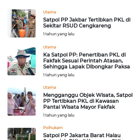
REDAKSI
Utama
Satpol PP Jakbar Tertibkan PKL di
KARIR
Sekitar RSUD Cengkareng
1 tahun yang lalu
DISCLAIMER
Utama
Wahana
Ka Satpol PP: Penertiban PKL di
News
Fakfak Sesuai Perintah Atasan,
Regional
Sehingga Lapak Dibongkar Paksa
1 tahun yang lalu
WN
SUMUT
Utama
Mengganggu Objek Wisata, Satpol
PP Tertibkan PKL di Kawasan
WN
Pantai Wisata Mayor Fakfak
JAKARTA
1 tahun yang lalu
WN
Polhukam
JABAR
Satpol PP Jakarta Barat Halau