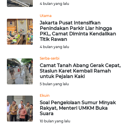
4 bulan yang lalu
Informasi
Utama
INDEKS
Jakarta Pusat Intensifkan
BERITA
Penindakan Parkir Liar hingga
PKL, Camat Diminta Kendalikan
Titik Rawan
KONTAK
KAMI
4 bulan yang lalu
Serba-serbi
INFO
Camat Tanah Abang Gerak Cepat,
IKLAN
Stasiun Karet Kembali Ramah
untuk Pejalan Kaki
TENTANG
5 bulan yang lalu
KAMI
Ekuin
Soal Pengelolaan Sumur Minyak
PEDOMAN
Rakyat, Menteri UMKM Buka
MEDIA
Suara
SIBER
10 bulan yang lalu