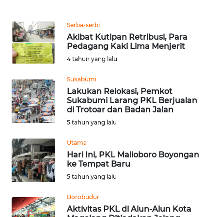
WN
Serba-serbi
MALUKU
Akibat Kutipan Retribusi, Para
Pedagang Kaki Lima Menjerit
WN
4 tahun yang lalu
MALUT
Sukabumi
WN
Lakukan Relokasi, Pemkot
DAIRI
Sukabumi Larang PKL Berjualan
di Trotoar dan Badan Jalan
5 tahun yang lalu
WN
DANAU
Utama
TOBA
Hari Ini, PKL Malioboro Boyongan
ke Tempat Baru
WN
5 tahun yang lalu
NIAS
Borobudur
WN
Aktivitas PKL di Alun-Alun Kota
LANGKAT