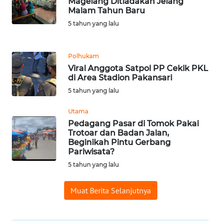
Magelang Ditiadakan Jelang
Malam Tahun Baru
5 tahun yang lalu
WN
TAPANULI
SELATAN
Polhukam
Viral Anggota Satpol PP Cekik PKL
WN
di Area Stadion Pakansari
TANJUNG
5 tahun yang lalu
LESUNG
Utama
WN
Pedagang Pasar di Tomok Pakai
KARO
Trotoar dan Badan Jalan,
Beginikah Pintu Gerbang
Pariwisata?
WN
5 tahun yang lalu
SIMALUNGUN
Muat Berita Selanjutnya
WN
LABUHANBATU