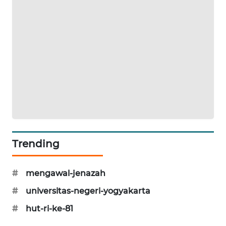
SIBARAGAS
NEWS
METRO
SIANTAR
NEWS
METRO
MEDAN
NEWS
Trending
METRO
JAKARTA
#
mengawal-jenazah
NEWS
#
universitas-negeri-yogyakarta
KRT
#
hut-ri-ke-81
NEWS