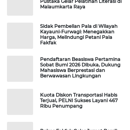
Pustaka Gelar Pelatihan Literasi di
Malaumkarta Raya
WAHANA
DESA
WISATA
Sidak Pembelian Pala di Wilayah
Kayauni-Furwagi: Menegakkan
Harga, Melindungi Petani Pala
LAPAK
Fakfak
WAHANA
Pendaftaran Beasiswa Pertamina
Wahana
Sobat Bumi 2026 Dibuka, Dukung
Network
Mahasiswa Berprestasi dan
Berwawasan Lingkungan
KONSUMEN
LISTRIK
Kuota Diskon Transportasi Habis
Terjual, PELNI Sukses Layani 467
MASYARAKAT
Ribu Penumpang
KELISTRIKAN
WALINKI
ID