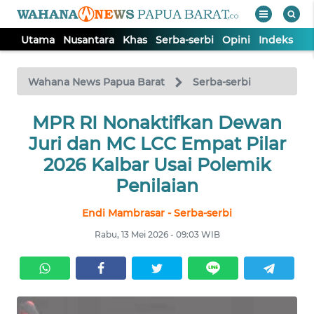
Utama
Nusantara
Khas
Serba-serbi
Opini
Indeks
WAHANA
Tutup
TV
Wahana News Papua Barat
Serba-serbi
UTAMA
MPR RI Nonaktifkan Dewan
Juri dan MC LCC Empat Pilar
NUSANTARA
2026 Kalbar Usai Polemik
Penilaian
KHAS
Endi Mambrasar - Serba-serbi
Rabu, 13 Mei 2026 - 09:03 WIB
SERBA-
SERBI
OPINI