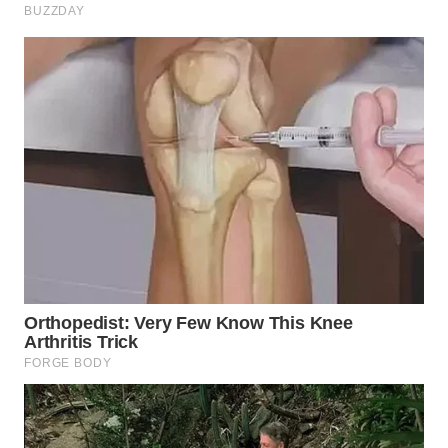
WN
BOGOR
WN
DEPOK
WN
TAPANULI
UTARA
WN
SAMOSIR
WN
PADANG
LAWAS