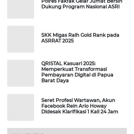
Polres Fakfak Gelar Jumat Bersih
Dukung Program Nasional ASRI
MAWAKA
ID
SKK Migas Raih Gold Rank pada
MARTABAT
ASRRAT 2025
NET
PLN
QRISTAL Kasuari 2025:
WATCH
Memperkuat Transformasi
Pembayaran Digital di Papua
Barat Daya
MKLI
LPKKI
Seret Profesi Wartawan, Akun
Facebook Rein Ario Howay
Didesak Klarifikasi 1 Kali 24 Jam
LKKI
KOPEKLIN