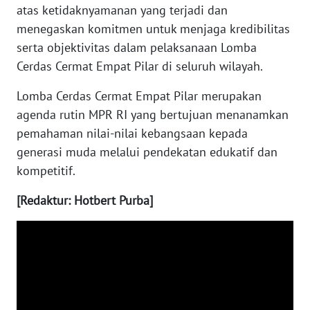
atas ketidaknyamanan yang terjadi dan
menegaskan komitmen untuk menjaga kredibilitas
WN
serta objektivitas dalam pelaksanaan Lomba
SERAMBI
Cerdas Cermat Empat Pilar di seluruh wilayah.
WN
Lomba Cerdas Cermat Empat Pilar merupakan
JAMBI
agenda rutin MPR RI yang bertujuan menanamkan
pemahaman nilai-nilai kebangsaan kepada
WN
generasi muda melalui pendekatan edukatif dan
SULTRA
kompetitif.
WN
[Redaktur: Hotbert Purba]
NTB
WN
SULTENG
WN
SULBAR