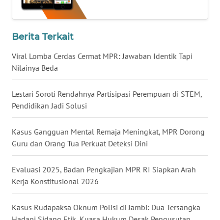
WN
NUSANTARA
Berita Terkait
Viral Lomba Cerdas Cermat MPR: Jawaban Identik Tapi
WN
JOGJA
Nilainya Beda
WN
Lestari Soroti Rendahnya Partisipasi Perempuan di STEM,
JATIM
Pendidikan Jadi Solusi
WN
Kasus Gangguan Mental Remaja Meningkat, MPR Dorong
BALI
Guru dan Orang Tua Perkuat Deteksi Dini
WN
Evaluasi 2025, Badan Pengkajian MPR RI Siapkan Arah
KALBAR
Kerja Konstitusional 2026
WN
Kasus Rudapaksa Oknum Polisi di Jambi: Dua Tersangka
KALTENG
Hadapi Sidang Etik, Kuasa Hukum Desak Pengusutan