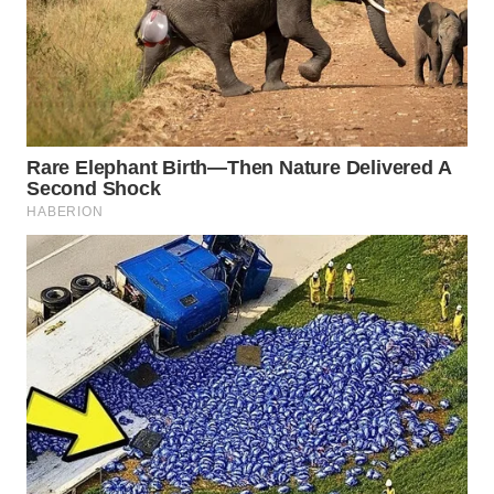
WAHANA
LISTRIK
WAHANA
TRAVEL
WAHANA
TV
WAHANANEWS
ID
WAHANANEWS
CO ID
WAHANANEWS
NET