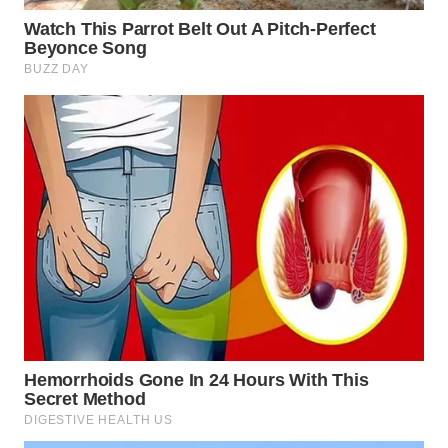
WN
PRIANGAN
TIMUR
WN
SEMARANG
WN
SOLO
WN
BOROBUDUR
WN
MADURA
WN
SURABAYA