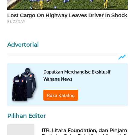
WAHANA
SPORT
WAHANA
UMKM
Advertorial
WAHANA
SELEB
Dapatkan Merchandise Eksklusif
Wahana News
WAHANA
PERSONA
Buka Katalog
WAHANA
OTOMOTIF
Pilihan Editor
WAHANA
HEALTH
ITB, Litara Foundation, dan Pinjam