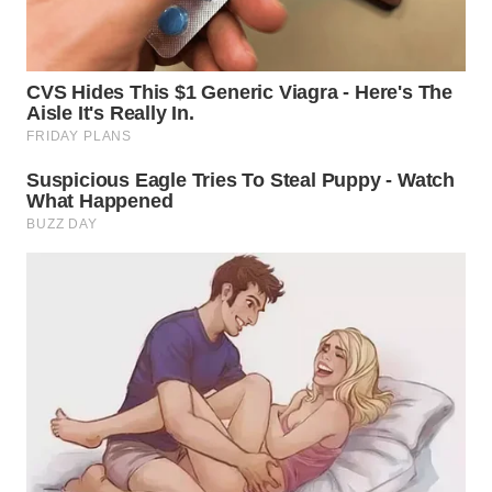
WN
TAPANULI
SELATAN
WN
TANJUNG
LESUNG
WN
KARO
WN
SIMALUNGUN
WN
LABUHANBATU