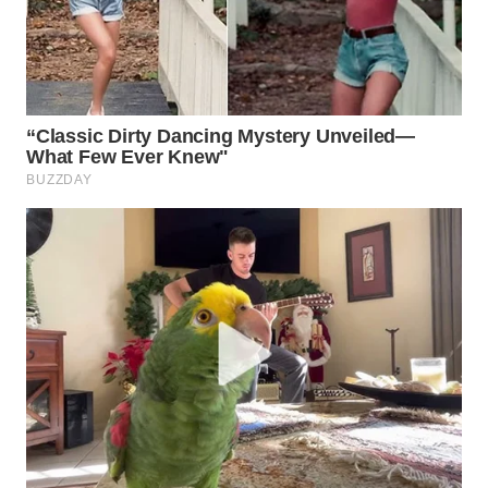
WN
INDRAMAYU
WN
KUNINGAN
WN
MAJALENGKA
WN
SUBANG
WN
SUKABUMI
WN
PURWAKARTA