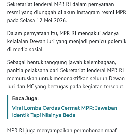
Sekretariat Jenderal MPR RI dalam pernyataan
WN
resmi yang diunggah di akun Instagram resmi MPR
BANTEN
pada Selasa 12 Mei 2026.
WN
Dalam pernyataan itu, MPR RI mengakui adanya
NTT
kelalaian Dewan Juri yang menjadi pemicu polemik
di media sosial.
WN
KEPRI
Sebagai bentuk tanggung jawab kelembagaan,
panitia pelaksana dari Sekretariat Jenderal MPR RI
WN
memutuskan untuk menonaktifkan seluruh Dewan
PAPUA
Juri dan MC yang bertugas pada kegiatan tersebut.
WN
Baca Juga:
PAPUA
Viral Lomba Cerdas Cermat MPR: Jawaban
BARAT
Identik Tapi Nilainya Beda
WN
MPR RI juga menyampaikan permohonan maaf
RIAU