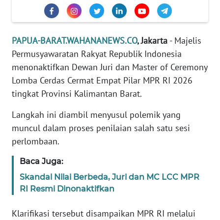
REDAKSI
KARIR
PAPUA-BARAT.WAHANANEWS.CO
, Jakarta
- Majelis
Permusyawaratan Rakyat Republik Indonesia
DISCLAIMER
menonaktifkan Dewan Juri dan Master of Ceremony
Lomba Cerdas Cermat Empat Pilar MPR RI 2026
Wahana
News
tingkat Provinsi Kalimantan Barat.
Regional
Langkah ini diambil menyusul polemik yang
muncul dalam proses penilaian salah satu sesi
WN
SUMUT
perlombaan.
Baca Juga:
WN
JAKARTA
Skandal Nilai Berbeda, Juri dan MC LCC MPR
RI Resmi Dinonaktifkan
WN
JABAR
Klarifikasi tersebut disampaikan MPR RI melalui