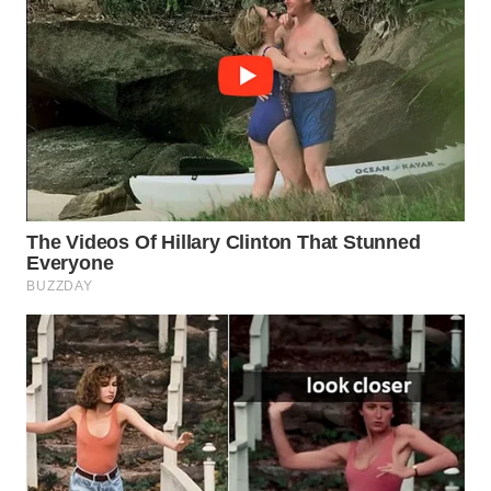
WN
SUMEDANG
WN
CIANJUR
WN
KEPULAUAN
SERIBU
WN
TANGERANG
WN
BINJAI
WN
CIREBON