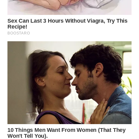
WN
TAPANULI
TENGAH
WN DELI
SERDANG
WN
TEBING
TINGGI
WN
PAKPAK
WN
KARAWANG
WN
BEKASI