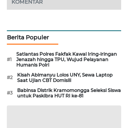
KOMENTAR
PORTAL
KONSUMEN
FORWAMKI
Berita Populer
ALPERKLINAS
Satlantas Polres Fakfak Kawal Iring-iringan
#1
Jenazah hingga TPU, Wujud Pelayanan
FORJASIDA
Humanis Polri
Kisah Abimanyu Lolos UNY, Sewa Laptop
TAMBANG
#2
Saat Ujian CBT Domisili
NEWS
Babinsa Distrik Kramomongga Seleksi Siswa
#3
untuk Paskibra HUT RI ke-81
SITUNGIR
NEWS
SIDIKALANG
NEWS