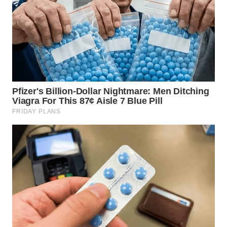
WN
MALUKU
WN
MALUT
WN
DAIRI
WN
DANAU
TOBA
WN
NIAS
WN
LANGKAT