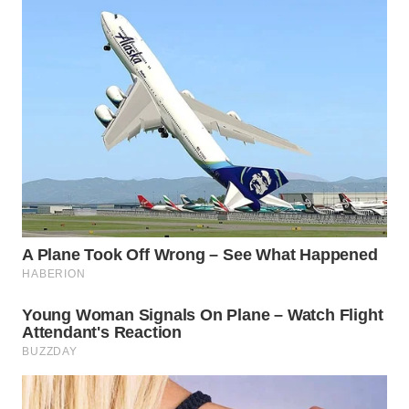
WN
NATUNA
WN
BINTAN
WN
MANDALIKA
WN
LIKUPANG
WN
LABUANBAJO
WN
BORNEO