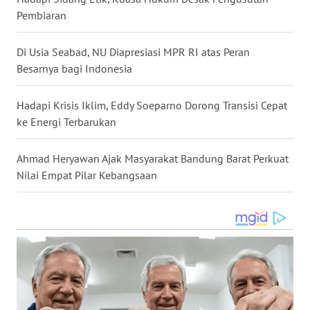
Pembiaran
WN
KALTARA
Di Usia Seabad, NU Diapresiasi MPR RI atas Peran
Besarnya bagi Indonesia
WN
KALSEL
Hadapi Krisis Iklim, Eddy Soeparno Dorong Transisi Cepat
ke Energi Terbarukan
WN
KALTIM
Ahmad Heryawan Ajak Masyarakat Bandung Barat Perkuat
Nilai Empat Pilar Kebangsaan
WN
SULSEL
WN
GORONTALO
WN
SULUT