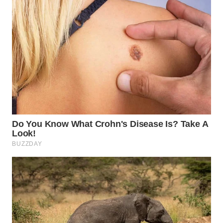
Wahana
Media
Group
WAHANA
NEWS
WAHANA
TANI
WAHANA
ADVOKAT
WAHANA
INFRASTRUKTUR
WAHANA
KONSUMEN