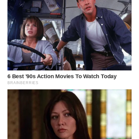
WN
BOGOR
WN
DEPOK
WN
TAPANULI
UTARA
WN
SAMOSIR
WN
PADANG
LAWAS