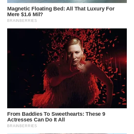
WN
INDRAMAYU
WN
KUNINGAN
WN
MAJALENGKA
WN
SUBANG
WN
SUKABUMI
WN
PURWAKARTA