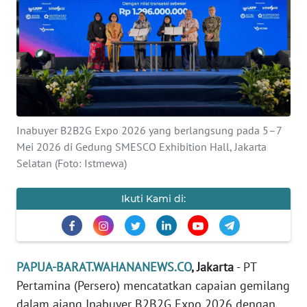
Informasi
INDEKS
BERITA
KONTAK
KAMI
Inabuyer B2B2G Expo 2026 yang berlangsung pada 5–7
Mei 2026 di Gedung SMESCO Exhibition Hall, Jakarta
INFO
IKLAN
Selatan (Foto: Istmewa)
TENTANG
Ikuti Kami di:
KAMI
PEDOMAN
MEDIA
PAPUA-BARAT.WAHANANEWS.CO
, Jakarta
- PT
SIBER
Pertamina (Persero) mencatatkan capaian gemilang
dalam ajang Inabuyer B2B2G Expo 2026 dengan