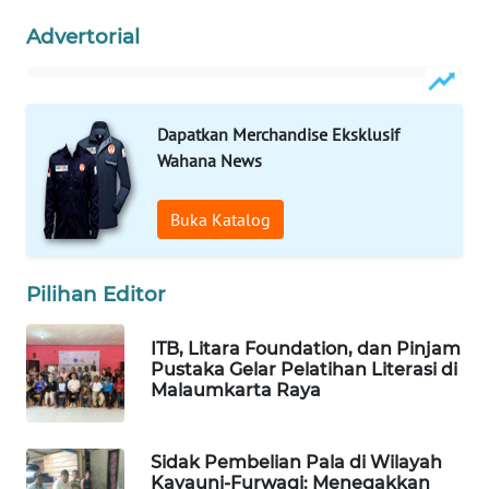
Advertorial
WAHANA
SPORT
WAHANA
Dapatkan Merchandise Eksklusif
UMKM
Wahana News
WAHANA
Buka Katalog
SELEB
WAHANA
Pilihan Editor
PERSONA
ITB, Litara Foundation, dan Pinjam
WAHANA
Pustaka Gelar Pelatihan Literasi di
Malaumkarta Raya
OTOMOTIF
WAHANA
Sidak Pembelian Pala di Wilayah
HEALTH
Kayauni-Furwagi: Menegakkan