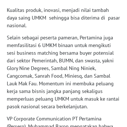
Kualitas produk, inovasi, menjadi nilai tambah
WN
daya saing UMKM sehingga bisa diterima di pasar
SERAMBI
nasional.
WN
Selain sebagai peserta pameran, Pertamina juga
JAMBI
memfasilitasi 6 UMKM binaan untuk mengikuti
sesi business matching bersama buyer potensial
WN
dari sektor Pemerintah, BUMN, dan swasta, yakni
SULTRA
Glory Nine Degrees, Sambal Ning Niniek,
Cangcomak, Sanrah Food, Miniesq, dan Sambal
WN
NTB
Lauk Mak Fau. Momentum ini membuka peluang
kerja sama bisnis jangka panjang sekaligus
WN
memperluas peluang UMKM untuk masuk ke rantai
SULTENG
pasok nasional secara berkelanjutan.
VP Corporate Communication PT Pertamina
WN
SULBAR
(Persero), Muhammad Baron mengatakan bahwa