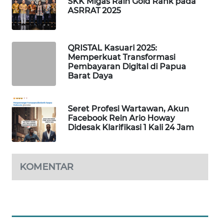
SKK Migas Raih Gold Rank pada
ASRRAT 2025
MAWAKA
ID
QRISTAL Kasuari 2025:
Memperkuat Transformasi
MARTABAT
Pembayaran Digital di Papua
NET
Barat Daya
PLN
WATCH
Seret Profesi Wartawan, Akun
Facebook Rein Ario Howay
Didesak Klarifikasi 1 Kali 24 Jam
MKLI
LPKKI
KOMENTAR
LKKI
KOPEKLIN