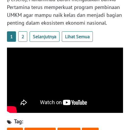
Pertamina terus memperkuat program pembinaan
WN
UMKM agar mampu naik kelas dan menjadi bagian
BABEL
penting dalam ekosistem ekonomi nasional.
WN
1
2
Selanjutnya
Lihat Semua
SUMBAR
WN
SUMSEL
WN
BENGKULU
WN
LAMPUNG
WN
Tag:
JATENG