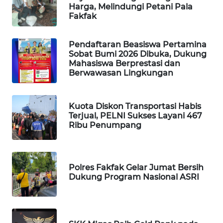
Harga, Melindungi Petani Pala
Fakfak
WAHANA
DESA
WISATA
Pendaftaran Beasiswa Pertamina
Sobat Bumi 2026 Dibuka, Dukung
Mahasiswa Berprestasi dan
LAPAK
Berwawasan Lingkungan
WAHANA
Wahana
Kuota Diskon Transportasi Habis
Network
Terjual, PELNI Sukses Layani 467
Ribu Penumpang
KONSUMEN
LISTRIK
Polres Fakfak Gelar Jumat Bersih
MASYARAKAT
Dukung Program Nasional ASRI
KELISTRIKAN
WALINKI
ID