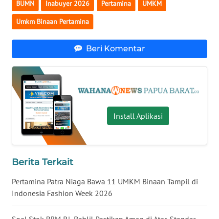
BUMN
Inabuyer 2026
Pertamina
UMKM
WN
Umkm Binaan Pertamina
NUSANTARA
Beri Komentar
WN
JOGJA
WN
JATIM
Install Aplikasi
WN
BALI
Berita Terkait
WN
KALBAR
Pertamina Patra Niaga Bawa 11 UMKM Binaan Tampil di
Indonesia Fashion Week 2026
WN
KALTENG