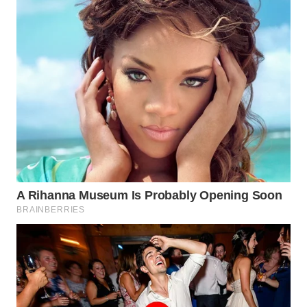
WN
PRIANGAN
TIMUR
WN
SEMARANG
WN
SOLO
WN
BOROBUDUR
WN
MADURA
WN
SURABAYA