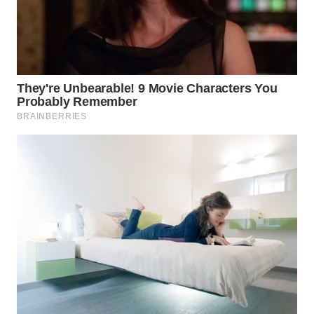
WN
SUMEDANG
WN
CIANJUR
WN
KEPULAUAN
SERIBU
WN
TANGERANG
WN
BINJAI
WN
CIREBON