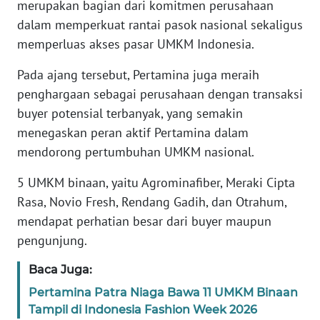
merupakan bagian dari komitmen perusahaan
WN
dalam memperkuat rantai pasok nasional sekaligus
BANTEN
memperluas akses pasar UMKM Indonesia.
Pada ajang tersebut, Pertamina juga meraih
WN
NTT
penghargaan sebagai perusahaan dengan transaksi
buyer potensial terbanyak, yang semakin
WN
menegaskan peran aktif Pertamina dalam
KEPRI
mendorong pertumbuhan UMKM nasional.
5 UMKM binaan, yaitu Agrominafiber, Meraki Cipta
WN
PAPUA
Rasa, Novio Fresh, Rendang Gadih, dan Otrahum,
mendapat perhatian besar dari buyer maupun
WN
pengunjung.
PAPUA
BARAT
Baca Juga:
Pertamina Patra Niaga Bawa 11 UMKM Binaan
WN
Tampil di Indonesia Fashion Week 2026
RIAU