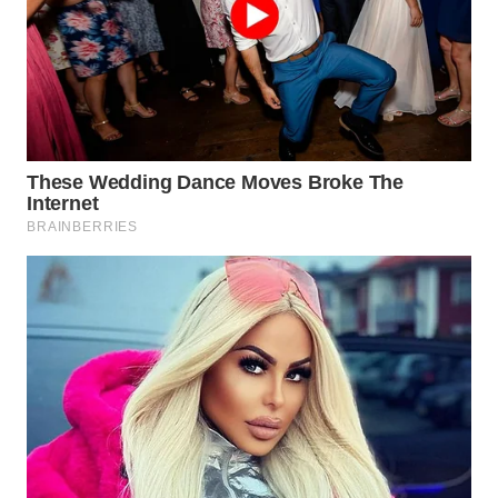
WN
NATUNA
WN
BINTAN
WN
MANDALIKA
WN
LIKUPANG
WN
LABUANBAJO
WN
BORNEO