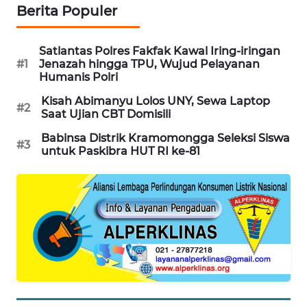
Berita Populer
PORTAL
KONSUMEN
Satlantas Polres Fakfak Kawal Iring-iringan
#1
Jenazah hingga TPU, Wujud Pelayanan
FORWAMKI
Humanis Polri
Kisah Abimanyu Lolos UNY, Sewa Laptop
#2
ALPERKLINAS
Saat Ujian CBT Domisili
Babinsa Distrik Kramomongga Seleksi Siswa
#3
FORJASIDA
untuk Paskibra HUT RI ke-81
TAMBANG
NEWS
SITUNGIR
NEWS
SIDIKALANG
NEWS