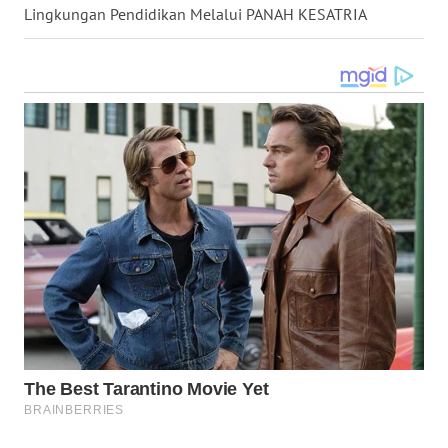
Lingkungan Pendidikan Melalui PANAH KESATRIA
WN
MALUKU
WN
MALUT
WN
DAIRI
WN
DANAU
TOBA
WN
NIAS
WN
LANGKAT