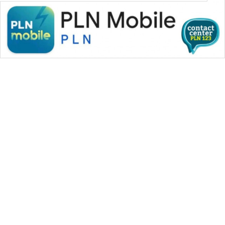
WAHANA MEDIA GROUP
|
|
|
WAHANA NEWS co
WAHANA TANI
WAHANA ADVOKAT
|
|
WAHANA INFRASTRUKTUR
WAHANA KONSUMEN
|
|
|
WAHANA LISTRIK
WAHANA TRAVEL
WAHANA TV
|
|
|
WAHANANEWS id
WAHANANEWS CO ID
WAHANANEWS NET