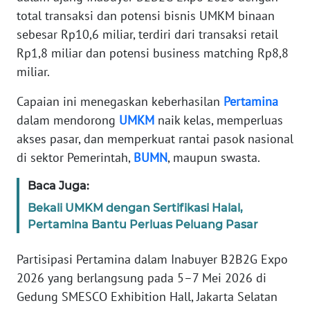
REDAKSI
total transaksi dan potensi bisnis UMKM binaan
sebesar Rp10,6 miliar, terdiri dari transaksi retail
KARIR
Rp1,8 miliar dan potensi business matching Rp8,8
miliar.
DISCLAIMER
Capaian ini menegaskan keberhasilan
Pertamina
Wahana
dalam mendorong
UMKM
naik kelas, memperluas
News
akses pasar, dan memperkuat rantai pasok nasional
Regional
di sektor Pemerintah,
BUMN
, maupun swasta.
WN
Baca Juga:
SUMUT
Bekali UMKM dengan Sertifikasi Halal,
Pertamina Bantu Perluas Peluang Pasar
WN
JAKARTA
Partisipasi Pertamina dalam Inabuyer B2B2G Expo
2026 yang berlangsung pada 5–7 Mei 2026 di
WN
Gedung SMESCO Exhibition Hall, Jakarta Selatan
JABAR