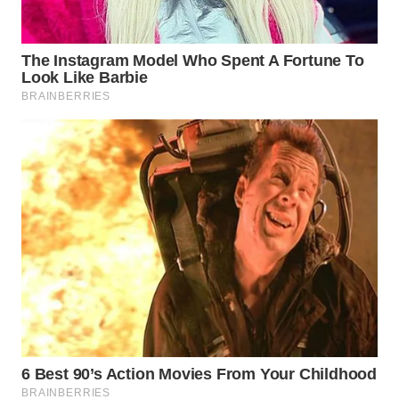
Wahana
Media
Group
WAHANA
NEWS
WAHANA
TANI
WAHANA
ADVOKAT
WAHANA
INFRASTRUKTUR
WAHANA
KONSUMEN