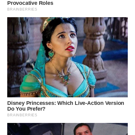
WN
TAPANULI
TENGAH
WN DELI
SERDANG
WN
TEBING
TINGGI
WN
PAKPAK
WN
KARAWANG
WN
BEKASI