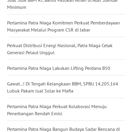
Soal Stok BBM RI, Bahlil Pastikan Aman di Atas Standar
Minimum
WN
KALTARA
Pertamina Patra Niaga Komitmen Perkuat Pemberdayaan
Masyarakat Melalui Program CSR di Jabar
WN
KALSEL
Perkuat Distribusi Energi Nasional, Patra Niaga Cetak
Generasi Pelaut Unggul
WN
KALTIM
Pertamina Patra Niaga Lakukan Lifting Perdana B50
WN
SULSEL
Gawat...! Di Tengah Kelangkaan BBM, SPBU 14.205.164
Lubuk Pakam Jual Solar ke Mafia
WN
GORONTALO
Pertamina Patra Niaga Perkuat Kolaborasi Menuju
Penerbangan Rendah Emisi
WN
SULUT
Pertamina Patra Niaga Bangun Budaya Sadar Bencana di