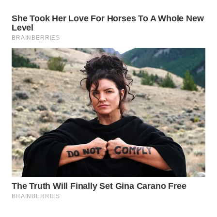
WAHANA
LISTRIK
WAHANA
TRAVEL
WAHANA
TV
WAHANANEWS
ID
WAHANANEWS
CO ID
WAHANANEWS
NET