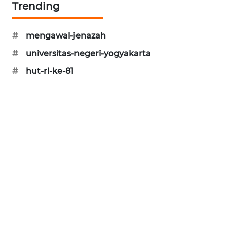
Trending
SIBARAGAS
NEWS
#
mengawal-jenazah
#
universitas-negeri-yogyakarta
METRO
SIANTAR
#
hut-ri-ke-81
NEWS
METRO
MEDAN
NEWS
METRO
JAKARTA
NEWS
KRT
NEWS