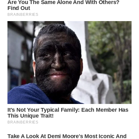
WN
TAPANULI
SELATAN
WN
TANJUNG
LESUNG
WN
KARO
WN
SIMALUNGUN
WN
LABUHANBATU