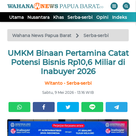
Utama
Nusantara
Khas
Serba-serbi
Opini
Indeks
WAHANA
Tutup
TV
Wahana News Papua Barat
Serba-serbi
UMKM Binaan Pertamina Catat
UTAMA
Potensi Bisnis Rp10,6 Miliar di
NUSANTARA
Inabuyer 2026
Witanto - Serba-serbi
KHAS
Sabtu, 9 Mei 2026 - 13:16 WIB
SERBA-
SERBI
OPINI