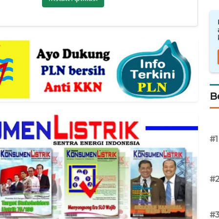
B
#1
#
#