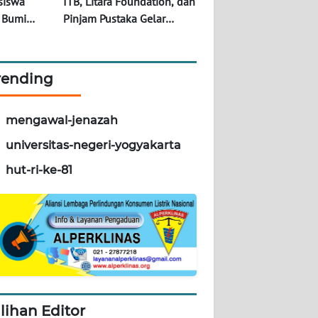
siswa
ITB, Litara Foundation, dan
 Bumi
Pinjam Pustaka Gelar
ukung
Pelatihan Literasi di
estasi dan
Malaumkarta Raya
ngkungan
rending
mengawal-jenazah
universitas-negeri-yogyakarta
hut-ri-ke-81
ilihan Editor