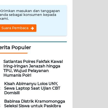
Kirimkan masukan dan tanggapan
anda sebagai konsumen kepada
kami.
Suara Pembaca
erita Populer
Satlantas Polres Fakfak Kawal
Iring-iringan Jenazah hingga
TPU, Wujud Pelayanan
Humanis Polri
Kisah Abimanyu Lolos UNY,
2
Sewa Laptop Saat Ujian CBT
Domisili
Babinsa Distrik Kramomongga
3
Seleksi Siswa untuk Paskibra