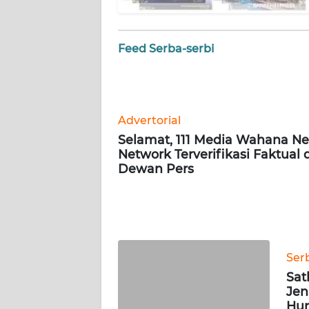
WN
SERAMBI
Feed Serba-serbi
WN
JAMBI
WN
Advertorial
SULTRA
Selamat, 111 Media Wahana N
Network Terverifikasi Faktual 
Dewan Pers
WN
NTB
WN
SULTENG
Ser
WN
Sat
SULBAR
Jen
Hum