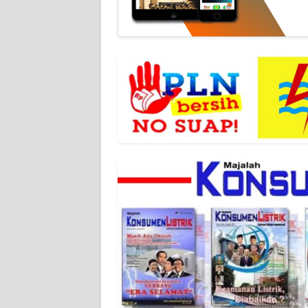
WN
BANTEN
WN
NTT
WN
KEPRI
WN
PAPUA
WN
PAPUA
BARAT
WN
RIAU