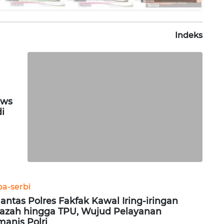
Indeks
ews
di
ba-serbi
lantas Polres Fakfak Kawal Iring-iringan
azah hingga TPU, Wujud Pelayanan
anis Polri