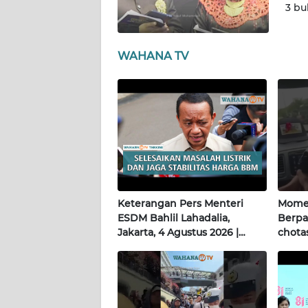
3 bu
WN
KALTARA
WAHANA TV
WN
KALSEL
WN
KALTIM
WN
SULSEL
Keterangan Pers Menteri
Momen
WN
ESDM Bahlil Lahadalia,
Berpa
GORONTALO
Jakarta, 4 Agustus 2026 |
chotas
Wahana Terkini
WN
SULUT