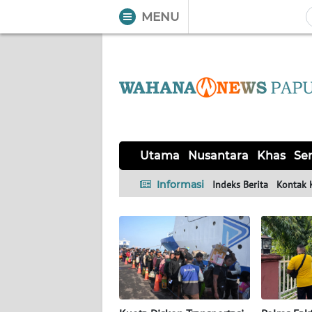
MENU
WAHANA
Tutup
TV
UTAMA
NUSANTARA
Utama
Nusantara
Khas
Ser
KHAS
Informasi
Indeks Berita
Kontak 
SERBA-
SERBI
OPINI
Informasi