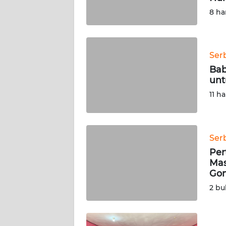
WN
8 ha
BABEL
WN
Ser
SUMBAR
Bab
unt
WN
11 ha
SUMSEL
WN
BENGKULU
Ser
Per
WN
Mas
LAMPUNG
Go
2 bu
WN
JATENG