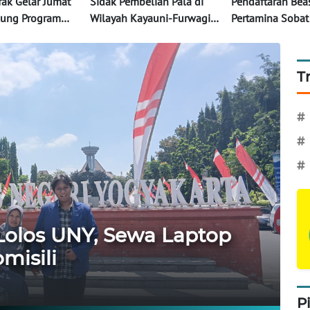
fak Gelar Jumat
Sidak Pembelian Pala di
Pendaftaran Bea
kung Program
Wilayah Kayauni-Furwagi:
Pertamina Sobat
ASRI
Menegakkan Harga,
2026 Dibuka, D
Melindungi Petani Pala
Mahasiswa Berpr
Fakfak
Berwawasan Li
T
#
#
#
Lolos UNY, Sewa Laptop
misili
P