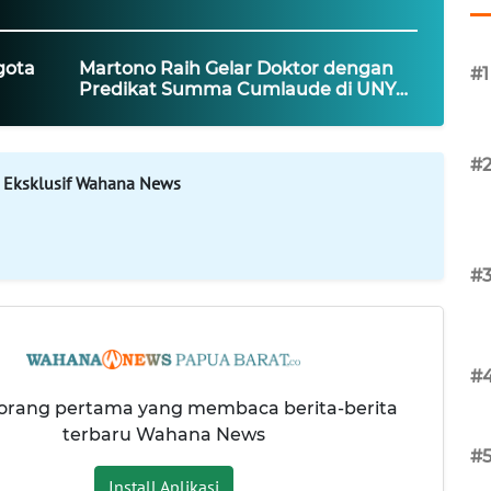
gota
Martono Raih Gelar Doktor dengan
#1
Predikat Summa Cumlaude di UNY
dalam 2 Tahun
#
 Eksklusif Wahana News
#
#
 orang pertama yang membaca berita-berita
terbaru Wahana News
#
Install Aplikasi