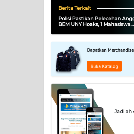
Berita Terkait
KARIR
Polisi Pastikan Pelecehan Ang
BEM UNY Hoaks, 1 Mahasiswa
DISCLAIMER
Ditangkap
Wahana
News
Dapatkan Merchandise
Regional
Buka Katalog
WN
SUMUT
WN
JAKARTA
Jadilah
WN
JABAR