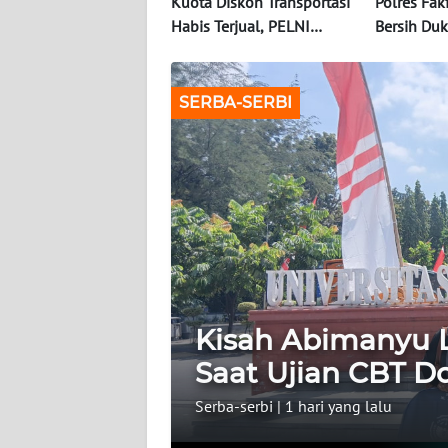
Kuota Diskon Transportasi
Polres Fak
Habis Terjual, PELNI
Bersih Du
INDEKS
Sukses Layani 467 Ribu
Nasional 
BERITA
Penumpang
SERBA-SERBI
KONTAK
KAMI
INFO
IKLAN
TENTANG
KAMI
Kisah Abimanyu 
PEDOMAN
MEDIA
Saat Ujian CBT Do
SIBER
Serba-serbi
|
1 hari yang lalu
REDAKSI