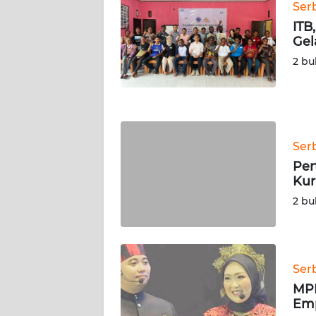
Ser
WN
ITB
NUSANTARA
Gel
2 bu
WN
JOGJA
WN
JATIM
Ser
Per
WN
Kur
BALI
2 bu
WN
KALBAR
Ser
WN
KALTENG
MPR
Emp