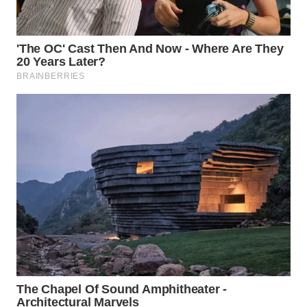
Wahana
Media
Group
WAHANA
NEWS
WAHANA
TANI
WAHANA
ADVOKAT
WAHANA
INFRASTRUKTUR
WAHANA
KONSUMEN