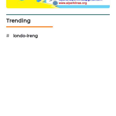
CILEUNGSI
NEWS
Trending
BERKAT
NEWS
#
londo-ireng
BERAMPU
NEWS
ANUGERAH
NEWS
AKHLAK
ID
PERAPKI
NEWS