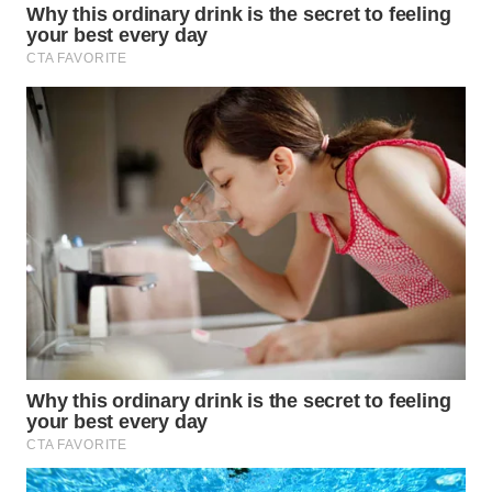
WN
INDRAMAYU
WN
KUNINGAN
WN
MAJALENGKA
WN
SUBANG
WN
SUKABUMI
WN
PURWAKARTA