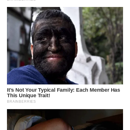
WAHANA
SPORT
WAHANA
UMKM
WAHANA
SELEB
WAHANA
PERSONA
WAHANA
OTOMOTIF
WAHANA
HEALTH