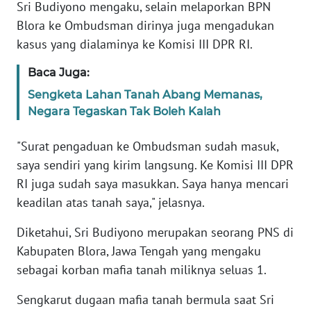
Sri Budiyono mengaku, selain melaporkan BPN
Blora ke Ombudsman dirinya juga mengadukan
WN
kasus yang dialaminya ke Komisi III DPR RI.
BABEL
Baca Juga:
WN
Sengketa Lahan Tanah Abang Memanas,
SUMBAR
Negara Tegaskan Tak Boleh Kalah
WN
"Surat pengaduan ke Ombudsman sudah masuk,
SUMSEL
saya sendiri yang kirim langsung. Ke Komisi III DPR
RI juga sudah saya masukkan. Saya hanya mencari
WN
BENGKULU
keadilan atas tanah saya," jelasnya.
Diketahui, Sri Budiyono merupakan seorang PNS di
WN
Kabupaten Blora, Jawa Tengah yang mengaku
LAMPUNG
sebagai korban mafia tanah miliknya seluas 1.
WN
Sengkarut dugaan mafia tanah bermula saat Sri
JATENG