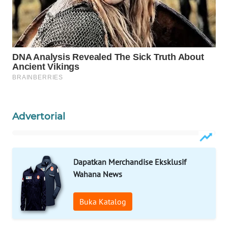
MAWAKA
ID
MARTABAT
NET
PLN
WATCH
Advertorial
MKLI
Dapatkan Merchandise Eksklusif
LPKKI
Wahana News
LKKI
Buka Katalog
KOPEKLIN