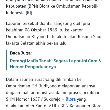
REDAKSI
Kabupaten (BPN) Blora ke Ombudsman Republik
Indonesia (RI).
KARIR
Laporan tersebut diantar langsung oleh pria
DISCLAIMER
kelahiran 06 Oktober 1983 itu ke kantor
Ombudsman RI yang terletak di Jalan Rasuna Said,
Wahana
Jakarta Selatan akhir pekan lalu.
News
Regional
Baca Juga:
Perangi Mafia Tanah, Segera Lapor-Ini Cara &
WN
Nomor Pengaduannya
SUMUT
Dalam salinan surat yang dikirimkan ke
WN
Ombudsman, Sri Budiyono melaporkan adanya
JAKARTA
dugaan mall administrasi dalam proses peralihan
SHM Nomor 1657 / Sukorejo –
Blora
yang
WN
JABAR
dilakukan oleh Kantor ATR / BPN Kabupaten Blora