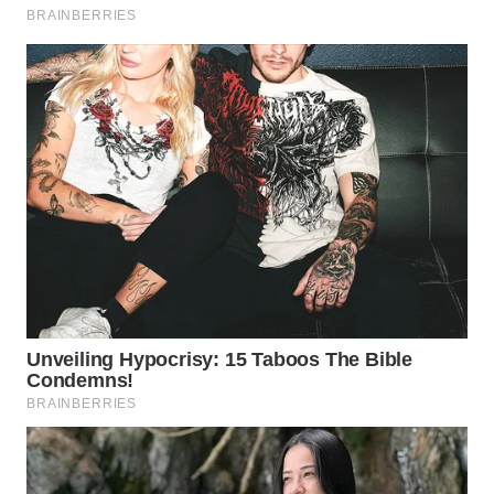
WN
TAPANULI
TENGAH
WN DELI
SERDANG
WN
TEBING
TINGGI
WN
PAKPAK
WN
KARAWANG
WN
BEKASI