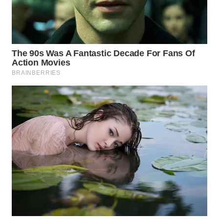
WN
SUMEDANG
WN
CIANJUR
WN
KEPULAUAN
SERIBU
WN
TANGERANG
WN
BINJAI
WN
CIREBON