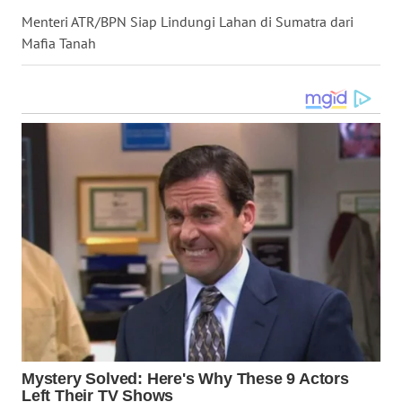
Menteri ATR/BPN Siap Lindungi Lahan di Sumatra dari
Mafia Tanah
WN
TAPANULI
SELATAN
WN
TANJUNG
LESUNG
WN
KARO
WN
SIMALUNGUN
WN
LABUHANBATU