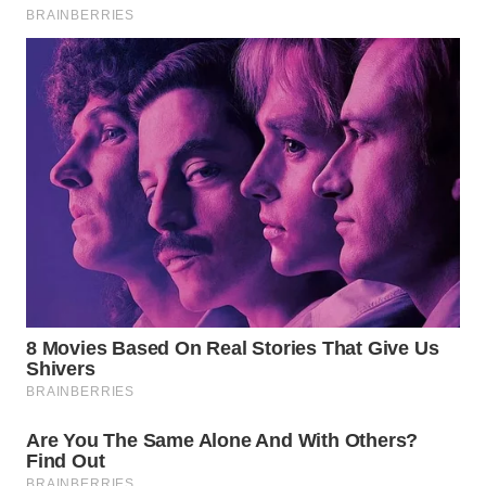
WAHANA
LISTRIK
WAHANA
TRAVEL
WAHANA
TV
WAHANANEWS
ID
WAHANANEWS
CO ID
WAHANANEWS
NET