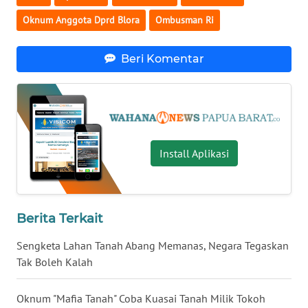
Oknum Anggota Dprd Blora
Ombusman Ri
WN
KALTARA
Beri Komentar
WN
KALSEL
WN
KALTIM
Install Aplikasi
WN
SULSEL
Berita Terkait
WN
GORONTALO
Sengketa Lahan Tanah Abang Memanas, Negara Tegaskan
Tak Boleh Kalah
WN
SULUT
Oknum "Mafia Tanah" Coba Kuasai Tanah Milik Tokoh