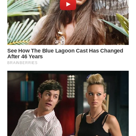
WN
NATUNA
WN
BINTAN
WN
MANDALIKA
WN
LIKUPANG
WN
LABUANBAJO
WN
BORNEO