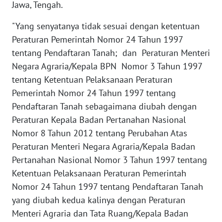
Jawa, Tengah.
WN
"Yang senyatanya tidak sesuai dengan ketentuan
BANTEN
Peraturan Pemerintah Nomor 24 Tahun 1997
tentang Pendaftaran Tanah; dan Peraturan Menteri
WN
NTT
Negara Agraria/Kepala BPN Nomor 3 Tahun 1997
tentang Ketentuan Pelaksanaan Peraturan
WN
Pemerintah Nomor 24 Tahun 1997 tentang
KEPRI
Pendaftaran Tanah sebagaimana diubah dengan
Peraturan Kepala Badan Pertanahan Nasional
WN
Nomor 8 Tahun 2012 tentang Perubahan Atas
PAPUA
Peraturan Menteri Negara Agraria/Kepala Badan
Pertanahan Nasional Nomor 3 Tahun 1997 tentang
WN
Ketentuan Pelaksanaan Peraturan Pemerintah
PAPUA
BARAT
Nomor 24 Tahun 1997 tentang Pendaftaran Tanah
yang diubah kedua kalinya dengan Peraturan
WN
Menteri Agraria dan Tata Ruang/Kepala Badan
RIAU