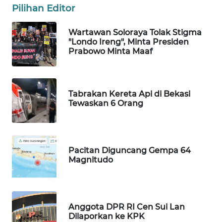
Pilihan Editor
PORTAL
KONSUMEN
Wartawan Soloraya Tolak Stigma
"Londo Ireng", Minta Presiden
Prabowo Minta Maaf
FORWAMKI
ALPERKLINAS
Tabrakan Kereta Api di Bekasi
Tewaskan 6 Orang
FORJASIDA
TAMBANG
NEWS
Pacitan Diguncang Gempa 64
Magnitudo
SITUNGIR
NEWS
Anggota DPR RI Cen Sui Lan
SIDIKALANG
Dilaporkan ke KPK
NEWS