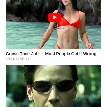
WN
BOGOR
WN
DEPOK
WN
TAPANULI
UTARA
WN
SAMOSIR
WN
PADANG
LAWAS