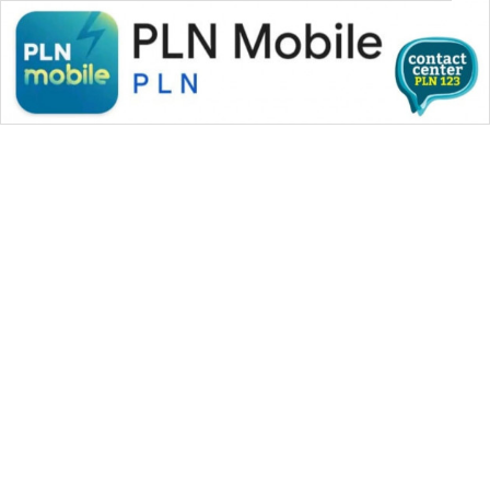
WAHANA MEDIA GROUP
|
|
|
WAHANA NEWS co
WAHANA TANI
WAHANA ADVOKAT
|
|
WAHANA INFRASTRUKTUR
WAHANA KONSUMEN
|
|
|
WAHANA LISTRIK
WAHANA TRAVEL
WAHANA TV
|
|
|
WAHANANEWS id
WAHANANEWS CO ID
WAHANANEWS NET