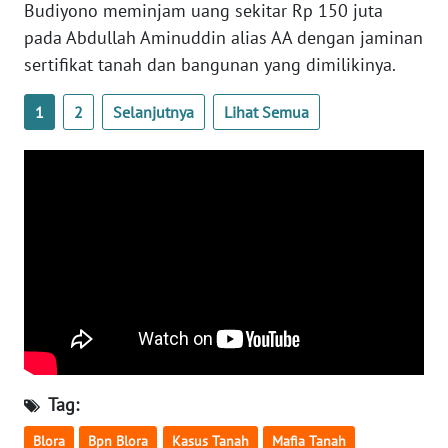
Budiyono meminjam uang sekitar Rp 150 juta
pada Abdullah Aminuddin alias AA dengan jaminan
WN
sertifikat tanah dan bangunan yang dimilikinya.
NUSANTARA
1
2
Selanjutnya
Lihat Semua
WN
JOGJA
WN
JATIM
WN
BALI
WN
KALBAR
Tag:
WN
KALTENG
Blora
Bpn Blora
Kasus Tanah
Mafia Tanah