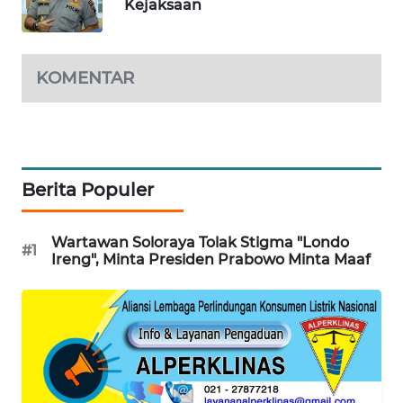
Kejaksaan
KARING
NEWS
KOMENTAR
JURNAL
MARITIM
HUMBANG
NEWS
Berita Populer
GARONGGANG
Wartawan Soloraya Tolak Stigma "Londo
NEWS
#1
Ireng", Minta Presiden Prabowo Minta Maaf
FISUELRI
ID
ENERGI
NEWS