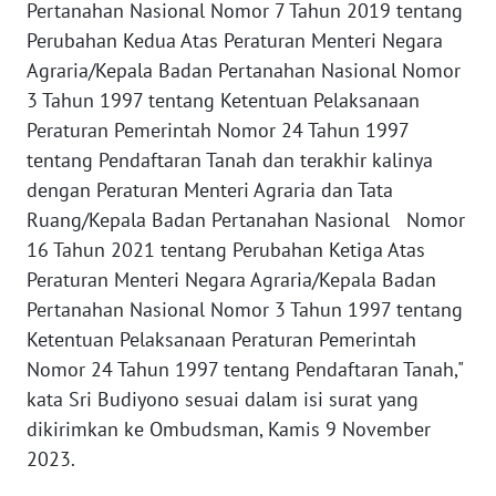
Pertanahan Nasional Nomor 7 Tahun 2019 tentang
Perubahan Kedua Atas Peraturan Menteri Negara
WN
Agraria/Kepala Badan Pertanahan Nasional Nomor
SERAMBI
3 Tahun 1997 tentang Ketentuan Pelaksanaan
Peraturan Pemerintah Nomor 24 Tahun 1997
WN
tentang Pendaftaran Tanah dan terakhir kalinya
JAMBI
dengan Peraturan Menteri Agraria dan Tata
Ruang/Kepala Badan Pertanahan Nasional Nomor
WN
SULTRA
16 Tahun 2021 tentang Perubahan Ketiga Atas
Peraturan Menteri Negara Agraria/Kepala Badan
WN
Pertanahan Nasional Nomor 3 Tahun 1997 tentang
NTB
Ketentuan Pelaksanaan Peraturan Pemerintah
Nomor 24 Tahun 1997 tentang Pendaftaran Tanah,"
WN
kata Sri Budiyono sesuai dalam isi surat yang
SULTENG
dikirimkan ke Ombudsman, Kamis 9 November
2023.
WN
SULBAR