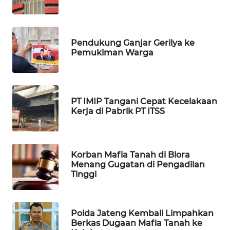
SIBARAGAS
NEWS
Pendukung Ganjar Gerilya ke
Pemukiman Warga
METRO
SIANTAR
NEWS
PT IMIP Tangani Cepat Kecelakaan
METRO
Kerja di Pabrik PT ITSS
MEDAN
NEWS
Korban Mafia Tanah di Blora
METRO
Menang Gugatan di Pengadilan
JAKARTA
Tinggi
NEWS
KRT
Polda Jateng Kembali Limpahkan
NEWS
Berkas Dugaan Mafia Tanah ke