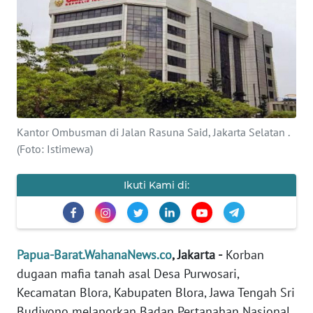
Informasi
INDEKS
BERITA
KONTAK
KAMI
Kantor Ombusman di Jalan Rasuna Said, Jakarta Selatan .
(Foto: Istimewa)
INFO
IKLAN
Ikuti Kami di:
TENTANG
KAMI
Papua-Barat.WahanaNews.co
, Jakarta -
Korban
PEDOMAN
MEDIA
dugaan mafia tanah asal Desa Purwosari,
SIBER
Kecamatan Blora, Kabupaten Blora, Jawa Tengah Sri
Budiyono melaporkan Badan Pertanahan Nasional