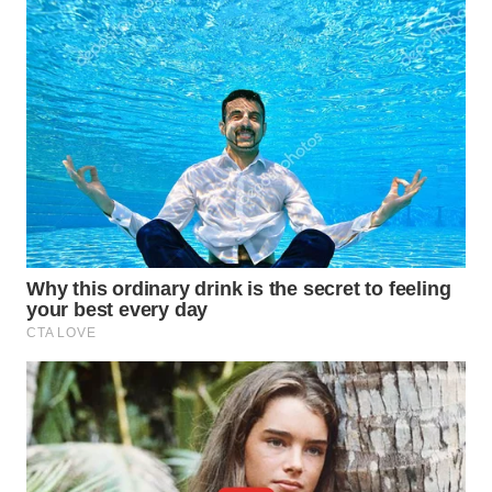
WN
PRIANGAN
TIMUR
WN
SEMARANG
WN
SOLO
WN
BOROBUDUR
WN
MADURA
WN
SURABAYA