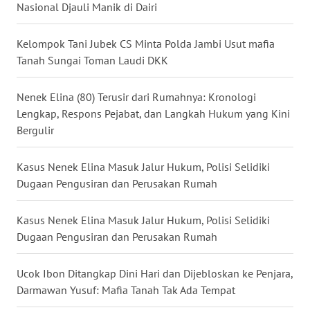
Nasional Djauli Manik di Dairi
WN
MALUKU
Kelompok Tani Jubek CS Minta Polda Jambi Usut mafia
Tanah Sungai Toman Laudi DKK
WN
MALUT
Nenek Elina (80) Terusir dari Rumahnya: Kronologi
Lengkap, Respons Pejabat, dan Langkah Hukum yang Kini
WN
Bergulir
DAIRI
Kasus Nenek Elina Masuk Jalur Hukum, Polisi Selidiki
WN
Dugaan Pengusiran dan Perusakan Rumah
DANAU
TOBA
Kasus Nenek Elina Masuk Jalur Hukum, Polisi Selidiki
Dugaan Pengusiran dan Perusakan Rumah
WN
NIAS
Ucok Ibon Ditangkap Dini Hari dan Dijebloskan ke Penjara,
Darmawan Yusuf: Mafia Tanah Tak Ada Tempat
WN
LANGKAT