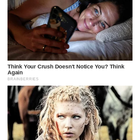
WAHANA
DESA
WISATA
LAPAK
WAHANA
Wahana
Network
KONSUMEN
LISTRIK
MASYARAKAT
KELISTRIKAN
WALINKI
ID