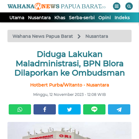
Utama
Nusantara
Khas
Serba-serbi
Opini
Indeks
WAHANA
Tutup
TV
Wahana News Papua Barat
Nusantara
UTAMA
Diduga Lakukan
Maladministrasi, BPN Blora
NUSANTARA
Dilaporkan ke Ombudsman
Hotbert Purba/Witanto - Nusantara
KHAS
Minggu, 12 November 2023 - 12:08 WIB
SERBA-
SERBI
OPINI