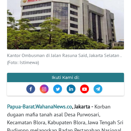
Informasi
INDEKS
BERITA
KONTAK
KAMI
Kantor Ombusman di Jalan Rasuna Said, Jakarta Selatan .
(Foto: Istimewa)
INFO
IKLAN
Ikuti Kami di:
TENTANG
KAMI
Papua-Barat.WahanaNews.co
, Jakarta -
Korban
PEDOMAN
MEDIA
dugaan mafia tanah asal Desa Purwosari,
SIBER
Kecamatan Blora, Kabupaten Blora, Jawa Tengah Sri
Budiyono melaporkan Badan Pertanahan Nasional