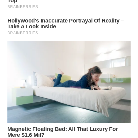
Wahana
Media
Group
WAHANA
NEWS
WAHANA
TANI
WAHANA
ADVOKAT
WAHANA
INFRASTRUKTUR
WAHANA
KONSUMEN