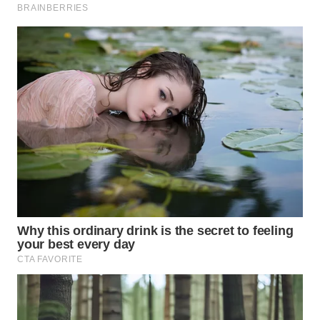
WAHANA
LISTRIK
WAHANA
TRAVEL
WAHANA
TV
WAHANANEWS
ID
WAHANANEWS
CO ID
WAHANANEWS
NET