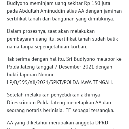
Budiyono meminjam uang sekitar Rp 150 juta
pada Abdullah Aminuddin alias AA dengan jaminan
WN
sertifikat tanah dan bangunan yang dimilikinya.
NUSANTARA
Dalam prosesnya, saat akan melakukan
WN
pembayaran uang itu, sertifikat tanah sudah balik
JOGJA
nama tanpa sepengetahuan korban.
WN
Tak terima dengan hal itu, Sri Budiyono melapor ke
JATIM
Polda Jateng tanggal 7 Desember 2021 dengan
bukti laporan Nomor:
WN
LP/B/599/XII/2021/SPKT/POLDA JAWA TENGAH.
BALI
Setelah melakukan penyelidikan akhirnya
WN
Direskrimum Polda Jateng menetapkan AA dan
KALBAR
seorang notaris berinisial EE sebagai tersangka.
WN
AA yang diketahui merupakan anggota DPRD
KALTENG