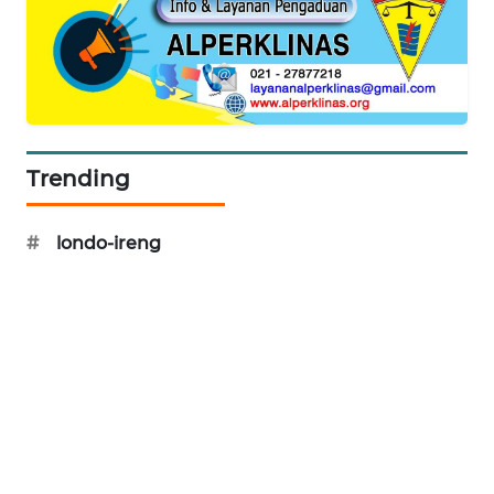
CILEUNGSI
NEWS
BERKAT
NEWS
Trending
BERAMPU
NEWS
#
londo-ireng
ANUGERAH
NEWS
AKHLAK
ID
PERAPKI
NEWS