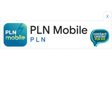
X
WAHANA MEDIA GROUP
|
|
|