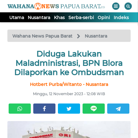
Utama
Nusantara
Khas
Serba-serbi
Opini
Indeks
WAHANA
Tutup
TV
Wahana News Papua Barat
Nusantara
UTAMA
Diduga Lakukan
Maladministrasi, BPN Blora
NUSANTARA
Dilaporkan ke Ombudsman
Hotbert Purba/Witanto - Nusantara
KHAS
Minggu, 12 November 2023 - 12:08 WIB
SERBA-
SERBI
OPINI