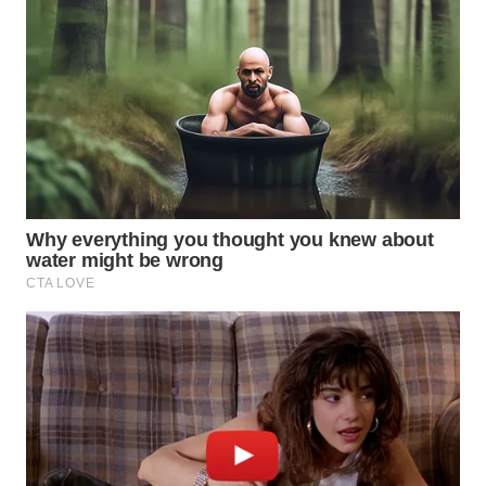
WAHANA
SPORT
WAHANA
UMKM
WAHANA
SELEB
WAHANA
PERSONA
WAHANA
OTOMOTIF
WAHANA
HEALTH