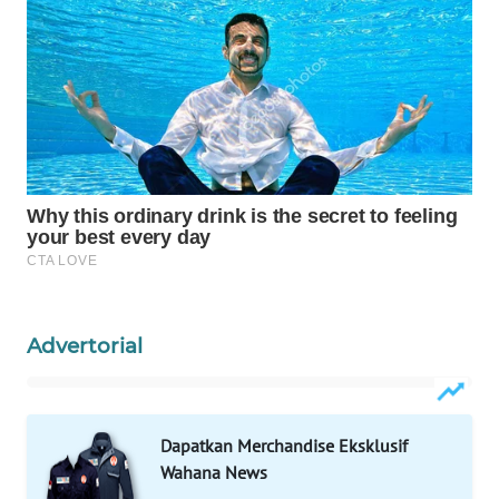
MAWAKA
ID
MARTABAT
NET
PLN
WATCH
MKLI
Advertorial
LPKKI
LKKI
Dapatkan Merchandise Eksklusif
Wahana News
KOPEKLIN