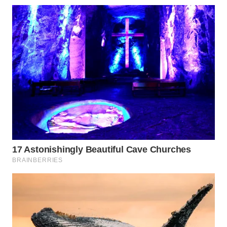
WN
INDRAMAYU
WN
KUNINGAN
WN
MAJALENGKA
WN
SUBANG
WN
SUKABUMI
WN
PURWAKARTA