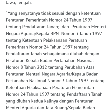
Jawa, Tengah.
WN
"Yang senyatanya tidak sesuai dengan ketentuan
BANTEN
Peraturan Pemerintah Nomor 24 Tahun 1997
tentang Pendaftaran Tanah; dan Peraturan Menteri
WN
NTT
Negara Agraria/Kepala BPN Nomor 3 Tahun 1997
tentang Ketentuan Pelaksanaan Peraturan
WN
Pemerintah Nomor 24 Tahun 1997 tentang
KEPRI
Pendaftaran Tanah sebagaimana diubah dengan
Peraturan Kepala Badan Pertanahan Nasional
WN
Nomor 8 Tahun 2012 tentang Perubahan Atas
PAPUA
Peraturan Menteri Negara Agraria/Kepala Badan
Pertanahan Nasional Nomor 3 Tahun 1997 tentang
WN
Ketentuan Pelaksanaan Peraturan Pemerintah
PAPUA
BARAT
Nomor 24 Tahun 1997 tentang Pendaftaran Tanah
yang diubah kedua kalinya dengan Peraturan
WN
Menteri Agraria dan Tata Ruang/Kepala Badan
RIAU