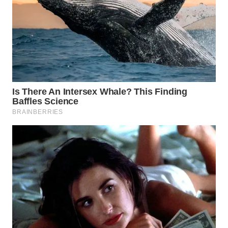
WN
PRIANGAN
TIMUR
WN
SEMARANG
WN
SOLO
WN
BOROBUDUR
WN
MADURA
WN
SURABAYA