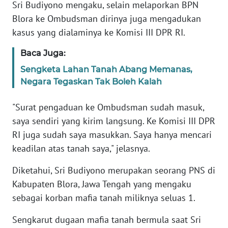
Sri Budiyono mengaku, selain melaporkan BPN
Blora ke Ombudsman dirinya juga mengadukan
WN
kasus yang dialaminya ke Komisi III DPR RI.
BABEL
Baca Juga:
WN
Sengketa Lahan Tanah Abang Memanas,
SUMBAR
Negara Tegaskan Tak Boleh Kalah
WN
"Surat pengaduan ke Ombudsman sudah masuk,
SUMSEL
saya sendiri yang kirim langsung. Ke Komisi III DPR
RI juga sudah saya masukkan. Saya hanya mencari
WN
BENGKULU
keadilan atas tanah saya," jelasnya.
Diketahui, Sri Budiyono merupakan seorang PNS di
WN
Kabupaten Blora, Jawa Tengah yang mengaku
LAMPUNG
sebagai korban mafia tanah miliknya seluas 1.
WN
Sengkarut dugaan mafia tanah bermula saat Sri
JATENG