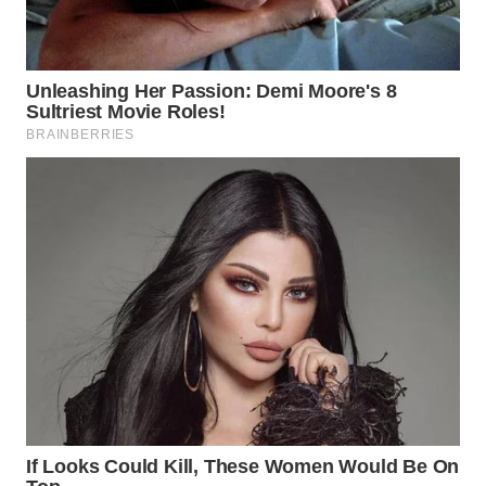
WN
NATUNA
WN
BINTAN
WN
MANDALIKA
WN
LIKUPANG
WN
LABUANBAJO
WN
BORNEO