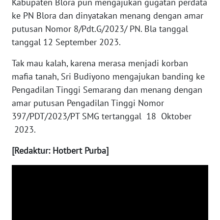
Kabupaten Blora pun mengajukan gugatan perdata
ke PN Blora dan dinyatakan menang dengan amar
WN
putusan Nomor 8/Pdt.G/2023/ PN. Bla tanggal
KALTARA
tanggal 12 September 2023.
WN
Tak mau kalah, karena merasa menjadi korban
KALSEL
mafia tanah, Sri Budiyono mengajukan banding ke
Pengadilan Tinggi Semarang dan menang dengan
WN
KALTIM
amar putusan Pengadilan Tinggi Nomor
397/PDT/2023/PT SMG tertanggal 18 Oktober
WN
2023.
SULSEL
[Redaktur: Hotbert Purba]
WN
GORONTALO
WN
SULUT