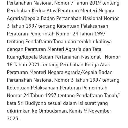
Pertanahan Nasional Nomor 7 Tahun 2019 tentang
Perubahan Kedua Atas Peraturan Menteri Negara
WN
Agraria/Kepala Badan Pertanahan Nasional Nomor
SERAMBI
3 Tahun 1997 tentang Ketentuan Pelaksanaan
Peraturan Pemerintah Nomor 24 Tahun 1997
WN
tentang Pendaftaran Tanah dan terakhir kalinya
JAMBI
dengan Peraturan Menteri Agraria dan Tata
Ruang/Kepala Badan Pertanahan Nasional Nomor
WN
SULTRA
16 Tahun 2021 tentang Perubahan Ketiga Atas
Peraturan Menteri Negara Agraria/Kepala Badan
WN
Pertanahan Nasional Nomor 3 Tahun 1997 tentang
NTB
Ketentuan Pelaksanaan Peraturan Pemerintah
Nomor 24 Tahun 1997 tentang Pendaftaran Tanah,"
WN
kata Sri Budiyono sesuai dalam isi surat yang
SULTENG
dikirimkan ke Ombudsman, Kamis 9 November
2023.
WN
SULBAR