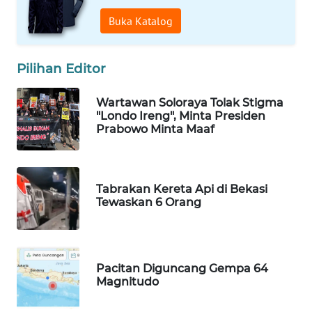
Buka Katalog
PORTAL
KONSUMEN
Pilihan Editor
FORWAMKI
Wartawan Soloraya Tolak Stigma
ALPERKLINAS
"Londo Ireng", Minta Presiden
Prabowo Minta Maaf
FORJASIDA
TAMBANG
Tabrakan Kereta Api di Bekasi
Tewaskan 6 Orang
NEWS
SITUNGIR
NEWS
Pacitan Diguncang Gempa 64
Magnitudo
SIDIKALANG
NEWS