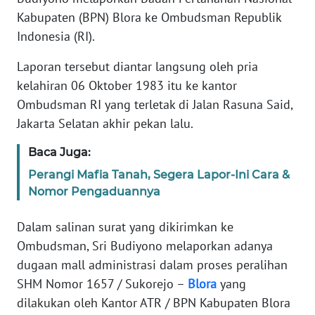
REDAKSI
Kabupaten (BPN) Blora ke Ombudsman Republik
Indonesia (RI).
KARIR
Laporan tersebut diantar langsung oleh pria
DISCLAIMER
kelahiran 06 Oktober 1983 itu ke kantor
Ombudsman RI yang terletak di Jalan Rasuna Said,
Wahana
Jakarta Selatan akhir pekan lalu.
News
Regional
Baca Juga:
Perangi Mafia Tanah, Segera Lapor-Ini Cara &
WN
Nomor Pengaduannya
SUMUT
Dalam salinan surat yang dikirimkan ke
WN
Ombudsman, Sri Budiyono melaporkan adanya
JAKARTA
dugaan mall administrasi dalam proses peralihan
SHM Nomor 1657 / Sukorejo –
Blora
yang
WN
JABAR
dilakukan oleh Kantor ATR / BPN Kabupaten Blora