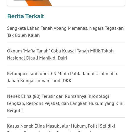
WN
Berita Terkait
TAPANULI
SELATAN
Sengketa Lahan Tanah Abang Memanas, Negara Tegaskan
Tak Boleh Kalah
WN
TANJUNG
Oknum "Mafia Tanah" Coba Kuasai Tanah Milik Tokoh
LESUNG
Nasional Djauli Manik di Dairi
WN
Kelompok Tani Jubek CS Minta Polda Jambi Usut mafia
KARO
Tanah Sungai Toman Laudi DKK
WN
Nenek Elina (80) Terusir dari Rumahnya: Kronologi
SIMALUNGUN
Lengkap, Respons Pejabat, dan Langkah Hukum yang Kini
Bergulir
WN
LABUHANBATU
Kasus Nenek Elina Masuk Jalur Hukum, Polisi Selidiki