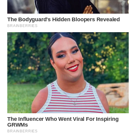
WN
SUMEDANG
WN
CIANJUR
WN
KEPULAUAN
SERIBU
WN
TANGERANG
WN
BINJAI
WN
CIREBON