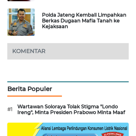
KARING
NEWS
Polda Jateng Kembali Limpahkan
Berkas Dugaan Mafia Tanah ke
Kejaksaan
JURNAL
MARITIM
KOMENTAR
HUMBANG
NEWS
GARONGGANG
NEWS
Berita Populer
FISUELRI
ID
Wartawan Soloraya Tolak Stigma "Londo
#1
Ireng", Minta Presiden Prabowo Minta Maaf
ENERGI
NEWS