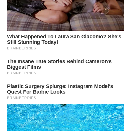
WAHANA
DESA
WISATA
LAPAK
WAHANA
Wahana
Network
KONSUMEN
LISTRIK
MASYARAKAT
KELISTRIKAN
WALINKI
ID