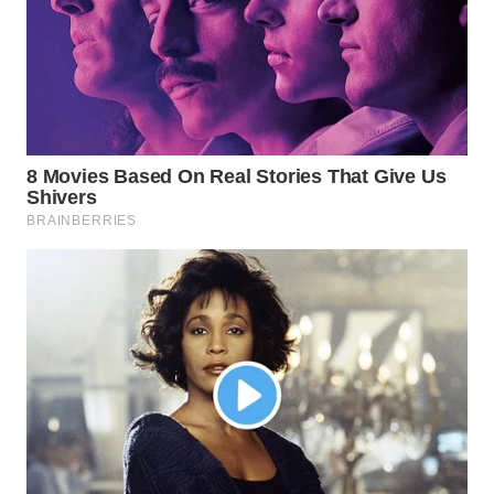
WN
BOGOR
WN
DEPOK
WN
TAPANULI
UTARA
WN
SAMOSIR
WN
PADANG
LAWAS