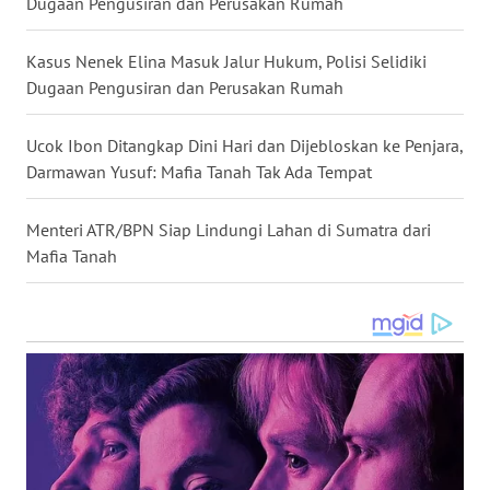
Dugaan Pengusiran dan Perusakan Rumah
WN
TAPANULI
Kasus Nenek Elina Masuk Jalur Hukum, Polisi Selidiki
TENGAH
Dugaan Pengusiran dan Perusakan Rumah
WN DELI
SERDANG
Ucok Ibon Ditangkap Dini Hari dan Dijebloskan ke Penjara,
Darmawan Yusuf: Mafia Tanah Tak Ada Tempat
WN
TEBING
Menteri ATR/BPN Siap Lindungi Lahan di Sumatra dari
TINGGI
Mafia Tanah
WN
PAKPAK
WN
KARAWANG
WN
BEKASI