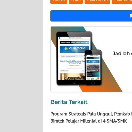
WN
NUSANTARA
WN
JOGJA
WN
Jadilah
JATIM
WN
BALI
WN
KALBAR
Berita Terkait
Program Strategis Pala Unggul, Pemkab 
WN
KALTENG
Bimtek Pelajar Milenial di 4 SMA/SMK