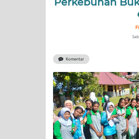
Perkebunan Buk
INDEKS
BERITA
F
KONTAK
Sab
KAMI
Komentar
INFO
IKLAN
TENTANG
KAMI
PEDOMAN
MEDIA
SIBER
REDAKSI