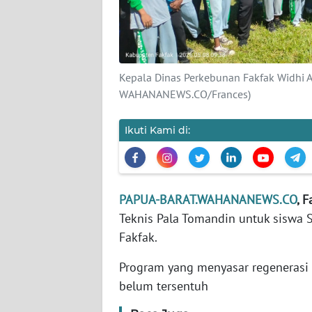
KARIR
DISCLAIMER
Kepala Dinas Perkebunan Fakfak Widhi A
WAHANANEWS.CO/Frances)
Wahana
News
Regional
Ikuti Kami di:
WN
SUMUT
PAPUA-BARAT.WAHANANEWS.CO
, 
WN
Teknis Pala Tomandin untuk siswa
JAKARTA
Fakfak.
Program yang menyasar regenerasi p
WN
JABAR
belum tersentuh