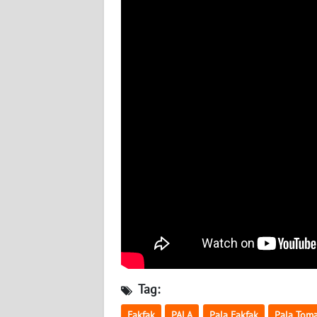
WN
BABEL
WN
SUMBAR
WN
SUMSEL
WN
BENGKULU
WN
LAMPUNG
WN
Tag:
JATENG
Fakfak
PALA
Pala Fakfak
Pala Tom