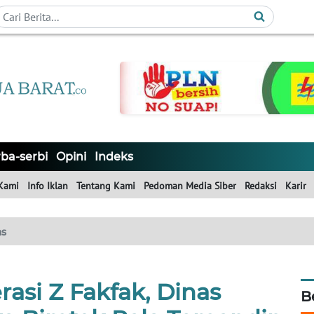
ba-serbi
Opini
Indeks
Kami
Info Iklan
Tentang Kami
Pedoman Media Siber
Redaksi
Karir
as
asi Z Fakfak, Dinas
B