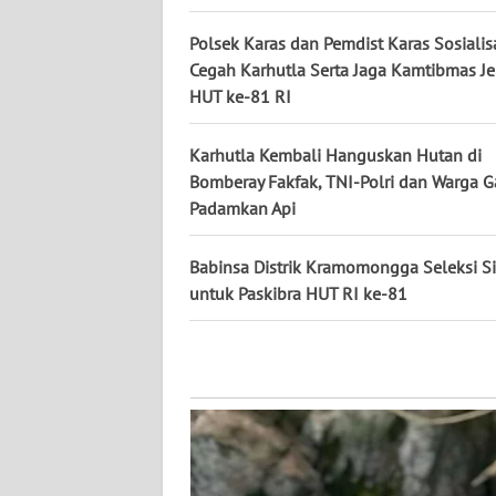
WN
KALTARA
Polsek Karas dan Pemdist Karas Sosialis
Cegah Karhutla Serta Jaga Kamtibmas J
HUT ke-81 RI
WN
KALSEL
Karhutla Kembali Hanguskan Hutan di
WN
Bomberay Fakfak, TNI-Polri dan Warga 
KALTIM
Padamkan Api
WN
Babinsa Distrik Kramomongga Seleksi S
SULSEL
untuk Paskibra HUT RI ke-81
WN
GORONTALO
WN
SULUT