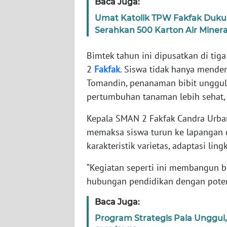
Baca Juga:
WN
BANTEN
Umat Katolik TPW Fakfak Duku
Serahkan 500 Karton Air Minera
WN
NTT
Bimtek tahun ini dipusatkan di tig
2
Fakfak
. Siswa tidak hanya menden
WN
Tomandin, penanaman bibit unggul, 
KEPRI
pertumbuhan tanaman lebih sehat, 
WN
Kepala SMAN 2 Fakfak Candra Urb
PAPUA
memaksa siswa turun ke lapangan d
karakteristik varietas, adaptasi li
WN
PAPUA
“Kegiatan seperti ini membangun b
BARAT
hubungan pendidikan dengan potens
Baca Juga:
WN
RIAU
Program Strategis Pala Unggul,