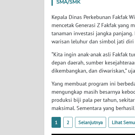
SMA/SMK
WN
SERAMBI
Kepala Dinas Perkebunan Fakfak Wi
mencetak Generasi Z Fakfak yang m
WN
tanaman investasi jangka panjang. 
JAMBI
warisan leluhur dan simbol jati diri
WN
“Kita ingin anak-anak asli Fakfa
SULTRA
depan daerah, sumber kesejahteraan
dikembangkan, dan diwariskan,” uja
WN
NTB
Yang membuat program ini berbeda 
mengungkap masih besarnya kebocor
WN
produksi biji pala per tahun, seki
SULTENG
maksimal. Sementara yang berhasil 
WN
1
2
Selanjutnya
Lihat Sem
SULBAR