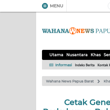
MENU
WAHANA
Tutup
TV
UTAMA
NUSANTARA
Utama
Nusantara
Khas
Ser
KHAS
Informasi
Indeks Berita
Kontak 
SERBA-
Wahana News Papua Barat
Kh
SERBI
OPINI
Cetak Gener
Informasi