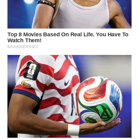
WN
MALUKU
WN
MALUT
WN
DAIRI
WN
DANAU
TOBA
WN
NIAS
WN
LANGKAT