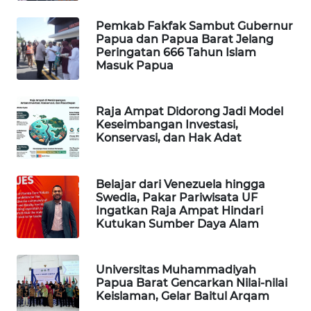
Pemkab Fakfak Sambut Gubernur
WAHANA
Papua dan Papua Barat Jelang
SPORT
Peringatan 666 Tahun Islam
Masuk Papua
WAHANA
UMKM
Raja Ampat Didorong Jadi Model
Keseimbangan Investasi,
WAHANA
Konservasi, dan Hak Adat
SELEB
WAHANA
Belajar dari Venezuela hingga
Swedia, Pakar Pariwisata UF
PERSONA
Ingatkan Raja Ampat Hindari
Kutukan Sumber Daya Alam
WAHANA
OTOMOTIF
Universitas Muhammadiyah
Papua Barat Gencarkan Nilai-nilai
WAHANA
Keislaman, Gelar Baitul Arqam
HEALTH