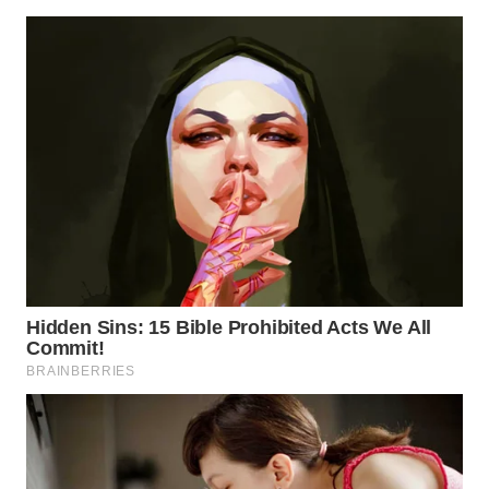
WN
NATUNA
WN
BINTAN
WN
MANDALIKA
WN
LIKUPANG
WN
LABUANBAJO
WN
BORNEO