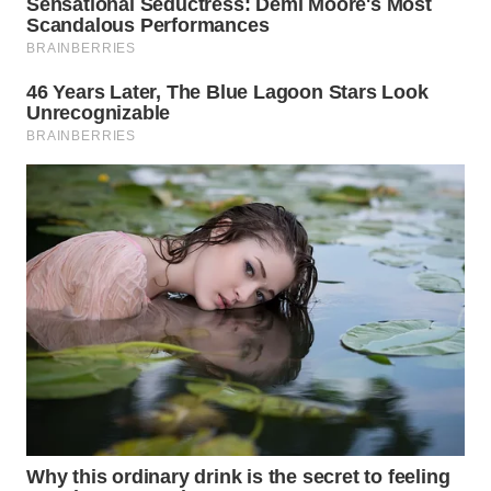
WN
TAPANULI
TENGAH
WN DELI
SERDANG
WN
TEBING
TINGGI
WN
PAKPAK
WN
KARAWANG
WN
BEKASI