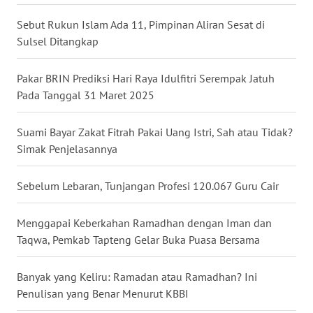
Sebut Rukun Islam Ada 11, Pimpinan Aliran Sesat di
WN
Sulsel Ditangkap
BABEL
Pakar BRIN Prediksi Hari Raya Idulfitri Serempak Jatuh
WN
Pada Tanggal 31 Maret 2025
SUMBAR
Suami Bayar Zakat Fitrah Pakai Uang Istri, Sah atau Tidak?
WN
Simak Penjelasannya
SUMSEL
Sebelum Lebaran, Tunjangan Profesi 120.067 Guru Cair
WN
BENGKULU
Menggapai Keberkahan Ramadhan dengan Iman dan
WN
Taqwa, Pemkab Tapteng Gelar Buka Puasa Bersama
LAMPUNG
Banyak yang Keliru: Ramadan atau Ramadhan? Ini
WN
Penulisan yang Benar Menurut KBBI
JATENG