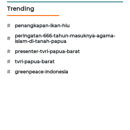
Trending
PORTAL
KONSUMEN
#
penangkapan-ikan-hiu
FORWAMKI
peringatan-666-tahun-masuknya-agama-
#
islam-di-tanah-papua
ALPERKLINAS
#
presenter-tvri-papua-barat
#
tvri-papua-barat
FORJASIDA
#
greenpeace-indonesia
TAMBANG
NEWS
SITUNGIR
NEWS
SIDIKALANG
NEWS