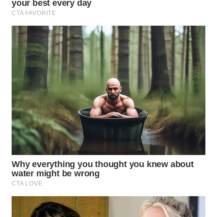
WN
BOGOR
WN
DEPOK
WN
TAPANULI
UTARA
WN
SAMOSIR
WN
PADANG
LAWAS