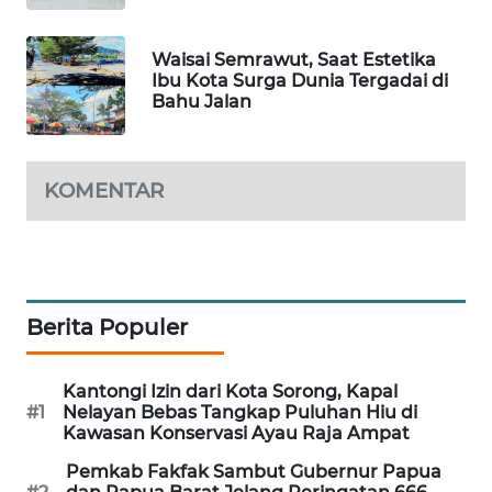
WAHANA
Waisai Semrawut, Saat Estetika
DESA
Ibu Kota Surga Dunia Tergadai di
WISATA
Bahu Jalan
LAPAK
WAHANA
KOMENTAR
Wahana
Network
KONSUMEN
Berita Populer
LISTRIK
MASYARAKAT
Kantongi Izin dari Kota Sorong, Kapal
KELISTRIKAN
#1
Nelayan Bebas Tangkap Puluhan Hiu di
Kawasan Konservasi Ayau Raja Ampat
WALINKI
Pemkab Fakfak Sambut Gubernur Papua
ID