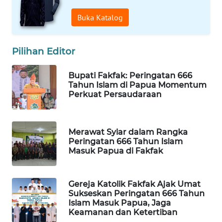
Buka Katalog
WAHANA
LISTRIK
Pilihan Editor
WAHANA
TRAVEL
Bupati Fakfak: Peringatan 666
Tahun Islam di Papua Momentum
Perkuat Persaudaraan
WAHANA
TV
Merawat Syiar dalam Rangka
WAHANANEWS
Peringatan 666 Tahun Islam
ID
Masuk Papua di Fakfak
WAHANANEWS
CO ID
Gereja Katolik Fakfak Ajak Umat
Sukseskan Peringatan 666 Tahun
Islam Masuk Papua, Jaga
WAHANANEWS
Keamanan dan Ketertiban
NET