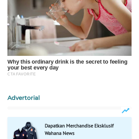
Wahana
Media
Group
WAHANA
NEWS
WAHANA
TANI
WAHANA
ADVOKAT
Advertorial
WAHANA
INFRASTRUKTUR
Dapatkan Merchandise Eksklusif
WAHANA
Wahana News
KONSUMEN