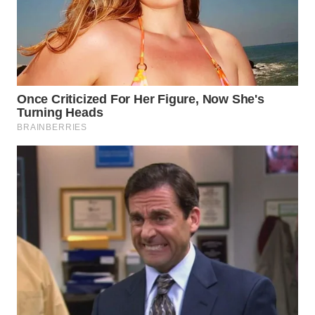
WN
INDRAMAYU
WN
KUNINGAN
WN
MAJALENGKA
WN
SUBANG
WN
SUKABUMI
WN
PURWAKARTA