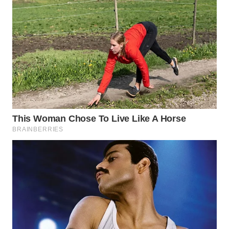
WN
KALTARA
WN
KALSEL
WN
KALTIM
WN
SULSEL
WN
GORONTALO
WN
SULUT