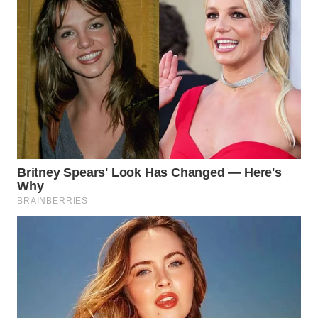
WN
SUMEDANG
WN
CIANJUR
WN
KEPULAUAN
SERIBU
WN
TANGERANG
WN
BINJAI
WN
CIREBON