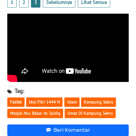
1
2
3
Sebelumnya
Lihat Semua
WN
BANTEN
WN
NTT
WN
KEPRI
WN
PAPUA
Tag:
WN
Fakfak
Idul Fitri 1444 H
Islam
Kampung Sekru
PAPUA
BARAT
Masjid Abu Bakar As Syidiq
Umat Di Kampung Sekru
WN
Beri Komentar
RIAU