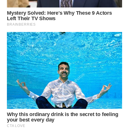
WN
PRIANGAN
TIMUR
WN
SEMARANG
WN
SOLO
WN
BOROBUDUR
WN
MADURA
WN
SURABAYA