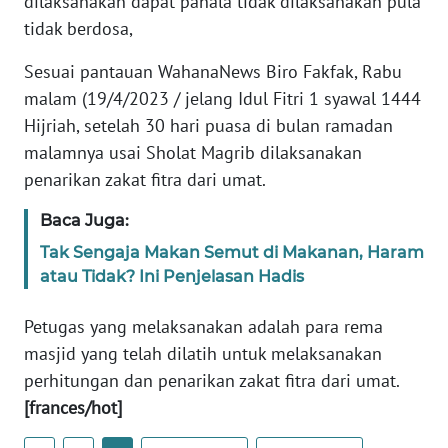
dilaksanakan dapat pahala tidak dilaksanakan pula
REDAKSI
tidak berdosa,
KARIR
Sesuai pantauan WahanaNews Biro Fakfak, Rabu
malam (19/4/2023 / jelang Idul Fitri 1 syawal 1444
DISCLAIMER
Hijriah, setelah 30 hari puasa di bulan ramadan
malamnya usai Sholat Magrib dilaksanakan
Wahana
penarikan zakat fitra dari umat.
News
Regional
Baca Juga:
Tak Sengaja Makan Semut di Makanan, Haram
WN
atau Tidak? Ini Penjelasan Hadis
SUMUT
Petugas yang melaksanakan adalah para rema
WN
masjid yang telah dilatih untuk melaksanakan
JAKARTA
perhitungan dan penarikan zakat fitra dari umat.
[frances/hot]
WN
JABAR