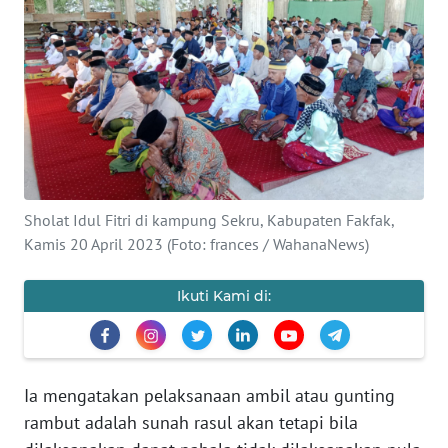
Informasi
INDEKS
BERITA
KONTAK
KAMI
INFO
Sholat Idul Fitri di kampung Sekru, Kabupaten Fakfak,
IKLAN
Kamis 20 April 2023 (Foto: frances / WahanaNews)
TENTANG
Ikuti Kami di:
KAMI
PEDOMAN
MEDIA
Ia mengatakan pelaksanaan ambil atau gunting
SIBER
rambut adalah sunah rasul akan tetapi bila