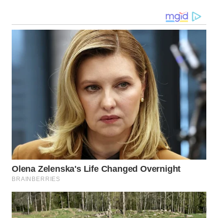
WN
NUSANTARA
WN
JOGJA
WN
JATIM
WN
BALI
WN
KALBAR
WN
KALTENG