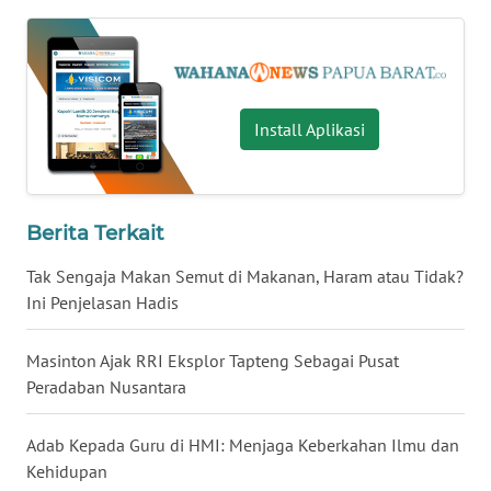
WN
SERAMBI
Install Aplikasi
WN
JAMBI
WN
Berita Terkait
SULTRA
Tak Sengaja Makan Semut di Makanan, Haram atau Tidak?
WN
Ini Penjelasan Hadis
NTB
Masinton Ajak RRI Eksplor Tapteng Sebagai Pusat
WN
Peradaban Nusantara
SULTENG
Adab Kepada Guru di HMI: Menjaga Keberkahan Ilmu dan
WN
Kehidupan
SULBAR