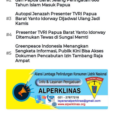
#2
dan Papua Barat Jelang Peringatan 666
Tahun Islam Masuk Papua
MAWAKA
Autopsi Jenazah Presenter TVRI Papua
ID
#3
Barat Yanto Idorway Dijadwal Ulang Jadi
Kamis
MARTABAT
Presenter TVRI Papua Barat Yanto Idorway
#4
NET
Ditemukan Tewas di Sungai Memti
Greenpeace Indonesia Menangkan
PLN
Sengketa Informasi, Publik Kini Bisa Akses
#5
Dokumen Pencabutan Izin Tambang Raja
WATCH
Ampat
MKLI
LPKKI
LKKI
KOPEKLIN