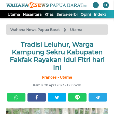
Utama
Nusantara
Khas
Serba-serbi
Opini
Indeks
WAHANA
Tutup
TV
Wahana News Papua Barat
Utama
UTAMA
Tradisi Leluhur, Warga
Kampung Sekru Kabupaten
NUSANTARA
Fakfak Rayakan Idul Fitri hari
Ini
KHAS
Frances - Utama
Kamis, 20 April 2023 - 13:10 WIB
SERBA-
SERBI
OPINI