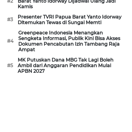
#2
Barat Yanto Idorway Dijadwal Ulang Jadi
REDAKSI
Kamis
Presenter TVRI Papua Barat Yanto Idorway
KARIR
#3
Ditemukan Tewas di Sungai Memti
Greenpeace Indonesia Menangkan
DISCLAIMER
Sengketa Informasi, Publik Kini Bisa Akses
#4
Dokumen Pencabutan Izin Tambang Raja
Wahana
Ampat
News
MK Putuskan Dana MBG Tak Lagi Boleh
Regional
#5
Ambil dari Anggaran Pendidikan Mulai
APBN 2027
WN
SUMUT
WN
JAKARTA
WN
JABAR