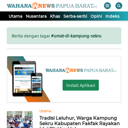
Utama
Nusantara
Khas
Serba-serbi
Opini
Indeks
WAHANA
Tutup
TV
Berita dengan tagar
#umat-di-kampung-sekru
UTAMA
NUSANTARA
KHAS
Install Aplikasi
SERBA-
SERBI
Utama
Tradisi Leluhur, Warga Kampung
OPINI
Sekru Kabupaten Fakfak Rayakan