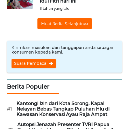
Idul Fitri hari Ini
Informasi
3 tahun yang lalu
INDEKS
Muat Berita Selanjutnya
BERITA
KONTAK
KAMI
Kirimkan masukan dan tanggapan anda sebagai
konsumen kepada kami.
INFO
Suara Pembaca
IKLAN
TENTANG
Berita Populer
KAMI
Kantongi Izin dari Kota Sorong, Kapal
PEDOMAN
#1
Nelayan Bebas Tangkap Puluhan Hiu di
MEDIA
Kawasan Konservasi Ayau Raja Ampat
SIBER
Autopsi Jenazah Presenter TVRI Papua