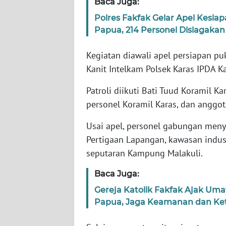
Baca Juga:
WN
BANTEN
Polres Fakfak Gelar Apel Kes
Papua, 214 Personel Disiagakan
WN
NTT
Kegiatan diawali apel persiapan pu
Kanit Intelkam Polsek Karas IPDA K
WN
Patroli diikuti Bati Tuud Koramil K
KEPRI
personel Koramil Karas, dan anggot
WN
Usai apel, personel gabungan menyi
PAPUA
Pertigaan Lapangan, kawasan industr
seputaran Kampung Malakuli.
WN
PAPUA
Baca Juga:
BARAT
Gereja Katolik Fakfak Ajak Um
WN
Papua, Jaga Keamanan dan Ket
RIAU