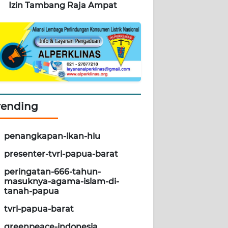
Izin Tambang Raja Ampat
rending
penangkapan-ikan-hiu
presenter-tvri-papua-barat
peringatan-666-tahun-
masuknya-agama-islam-di-
tanah-papua
tvri-papua-barat
greenpeace-indonesia