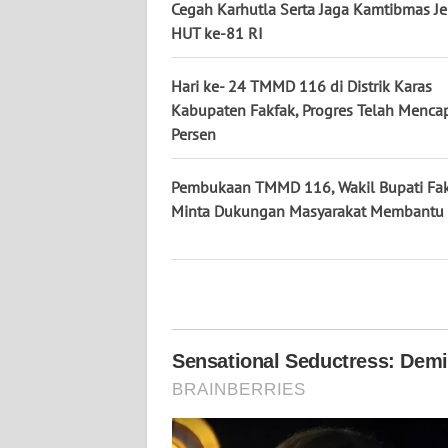
Cegah Karhutla Serta Jaga Kamtibmas J
WN
HUT ke-81 RI
KALTARA
Hari ke- 24 TMMD 116 di Distrik Karas
WN
KALSEL
Kabupaten Fakfak, Progres Telah Menca
Persen
WN
KALTIM
Pembukaan TMMD 116, Wakil Bupati Fa
Minta Dukungan Masyarakat Membantu
WN
SULSEL
WN
GORONTALO
WN
SULUT