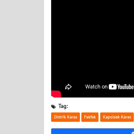
WN
BABEL
WN
SUMBAR
WN
SUMSEL
WN
BENGKULU
WN
LAMPUNG
Tag:
WN
Distrik Karas
Fakfak
Kapolsek Karas
JATENG