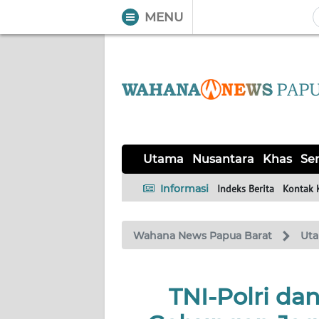
MENU
WAHANA
Tutup
TV
UTAMA
NUSANTARA
Utama
Nusantara
Khas
Ser
KHAS
Informasi
Indeks Berita
Kontak 
SERBA-
Wahana News Papua Barat
Ut
SERBI
OPINI
TNI-Polri dan
Informasi