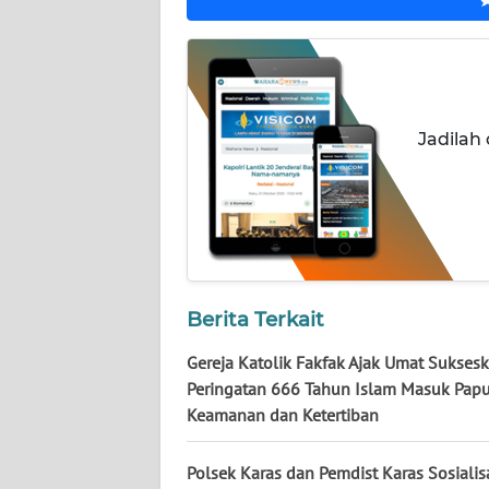
WN
NUSANTARA
WN
JOGJA
Jadilah
WN
JATIM
WN
BALI
Berita Terkait
WN
Gereja Katolik Fakfak Ajak Umat Sukses
KALBAR
Peringatan 666 Tahun Islam Masuk Papu
Keamanan dan Ketertiban
WN
KALTENG
Polsek Karas dan Pemdist Karas Sosialis