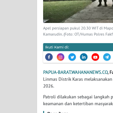
KARIR
DISCLAIMER
Apel persiapan pukul 20.30 WIT di Mapo
Kamarudin. (Foto: OT/Humas Polres Fakf
Wahana
News
Regional
Ikuti Kami di:
WN
SUMUT
PAPUA-BARAT.WAHANANEWS.CO
, 
WN
Linmas Distrik Karas melaksanakan
JAKARTA
2026.
Patroli dilakukan sebagai langkah 
WN
JABAR
keamanan dan ketertiban masyarakat