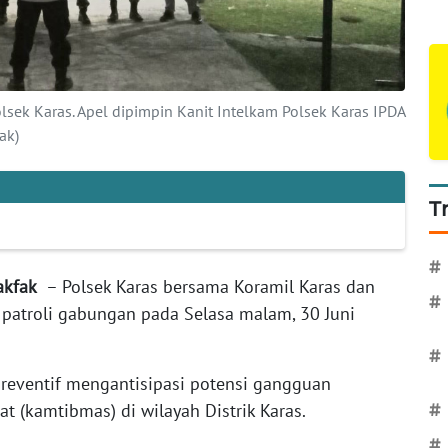
lsek Karas. Apel dipimpin Kanit Intelkam Polsek Karas IPDA
ak)
T
#
Fakfak
– Polsek Karas bersama Koramil Karas dan
#
 patroli gabungan pada Selasa malam, 30 Juni
#
preventif mengantisipasi potensi gangguan
 (kamtibmas) di wilayah Distrik Karas.
#
#