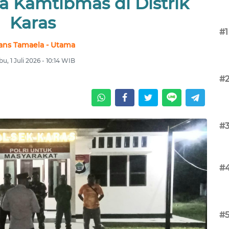
 Kamtibmas di Distrik
Karas
#1
ans Tamaela - Utama
u, 1 Juli 2026 - 10:14 WIB
#
#
#
#