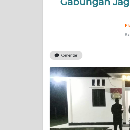
Gabungan Jaga
INDEKS
BERITA
Fr
KONTAK
Rab
KAMI
Komentar
INFO
IKLAN
TENTANG
KAMI
PEDOMAN
MEDIA
SIBER
REDAKSI