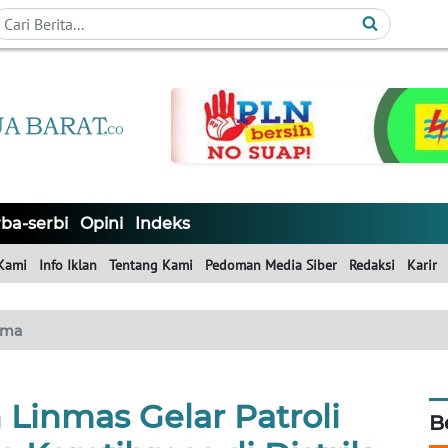
ba-serbi
Opini
Indeks
Kami
Info Iklan
Tentang Kami
Pedoman Media Siber
Redaksi
Karir
ama
 Linmas Gelar Patroli
B