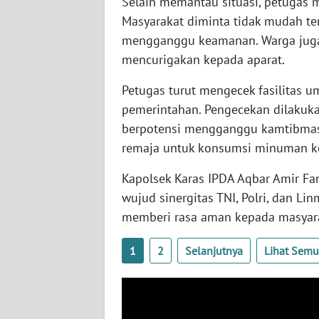
Selain memantau situasi, petugas
WN
Masyarakat diminta tidak mudah te
SERAMBI
mengganggu keamanan. Warga juga 
mencurigakan kepada aparat.
WN
JAMBI
Petugas turut mengecek fasilitas 
pemerintahan. Pengecekan dilakuka
WN
berpotensi mengganggu kamtibmas,
SULTRA
remaja untuk konsumsi minuman ke
WN
Kapolsek Karas IPDA Aqbar Amir Fa
NTB
wujud sinergitas TNI, Polri, dan L
memberi rasa aman kepada masyar
WN
SULTENG
1
2
Selanjutnya
Lihat Sem
WN
SULBAR