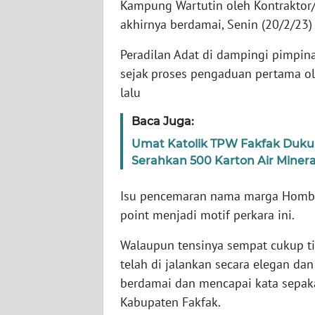
Kampung Wartutin oleh Kontrakto
WN
BANTEN
akhirnya berdamai, Senin (20/2/23)
Peradilan Adat di dampingi pimpi
WN
sejak proses pengaduan pertama o
NTT
lalu
WN
Baca Juga:
KEPRI
Umat Katolik TPW Fakfak Duku
Serahkan 500 Karton Air Minera
WN
PAPUA
Isu pencemaran nama marga Hombo
point menjadi motif perkara ini.
WN
PAPUA
Walaupun tensinya sempat cukup t
BARAT
telah di jalankan secara elegan da
WN
berdamai dan mencapai kata sepakat
RIAU
Kabupaten Fakfak.