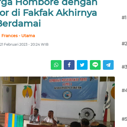
arga Hombore dengan
r di Fakfak Akhirnya
#1
Berdamai
Frances - Utama
#
 21 Februari 2023 - 20:24 WIB
#
#
#