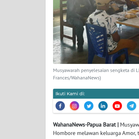
KARIR
DISCLAIMER
Wahana
News
Regional
Musyawarah penyelesaian sengketa di L
WN
Frances/WahanaNews)
SUMUT
Ikuti Kami di:
WN
JAKARTA
WN
WahanaNews-Papua Barat |
Musyawa
JABAR
Hombore melawan keluarga Amor, te