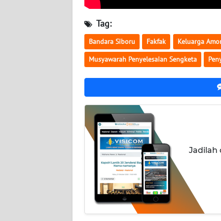
WN
NUSANTARA
Tag:
Bandara Siboru
Fakfak
Keluarga Amo
WN
JOGJA
Musyawarah Penyelesaian Sengketa
Pen
WN
JATIM
WN
BALI
Jadilah
WN
KALBAR
WN
KALTENG