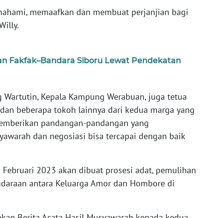
emahami, memaafkan dan membuat perjanjian bagi
Willy.
lan Fakfak–Bandara Siboru Lewat Pendekatan
 Wartutin, Kepala Kampung Werabuan, juga tetua
an beberapa tokoh lainnya dari kedua marga yang
n memberikan pandangan-pandangan yang
awarah dan negosiasi bisa tercapai dengan baik
5 Februari 2023 akan dibuat prosesi adat, pemulihan
daraan antara Keluarga Amor dan Hombore di
hkan Berita Acata Hasil Musyawarah kepada kedua