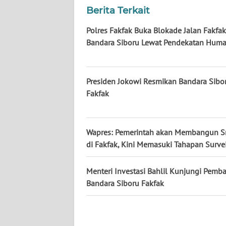
WN
Berita Terkait
KALTARA
Polres Fakfak Buka Blokade Jalan Fakfa
Bandara Siboru Lewat Pendekatan Huma
WN
KALSEL
Presiden Jokowi Resmikan Bandara Sibor
WN
KALTIM
Fakfak
WN
SULSEL
Wapres: Pemerintah akan Membangun S
di Fakfak, Kini Memasuki Tahapan Survei
WN
GORONTALO
Menteri Investasi Bahlil Kunjungi Pem
Bandara Siboru Fakfak
WN
SULUT