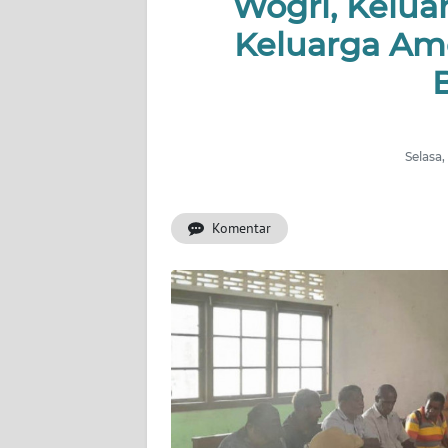
Wogri, Kelu
Keluarga Amo
INDEKS
BERITA
KONTAK
KAMI
Selasa,
INFO
IKLAN
Komentar
TENTANG
KAMI
PEDOMAN
MEDIA
SIBER
REDAKSI