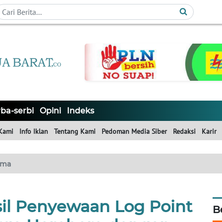
ba-serbi
Opini
Indeks
Kami
Info Iklan
Tentang Kami
Pedoman Media Siber
Redaksi
Karir
ama
sil Penyewaan Log Point
B