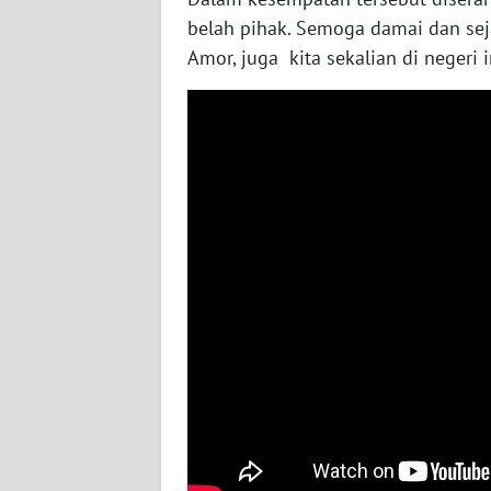
WN
belah pihak. Semoga damai dan se
BABEL
Amor, juga kita sekalian di negeri 
WN
SUMBAR
WN
SUMSEL
WN
BENGKULU
WN
LAMPUNG
WN
JATENG