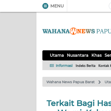
MENU
WAHANA
Tutup
TV
UTAMA
NUSANTARA
Utama
Nusantara
Khas
Ser
KHAS
Informasi
Indeks Berita
Kontak 
SERBA-
Wahana News Papua Barat
Ut
SERBI
OPINI
Terkait Bagi Ha
Informasi