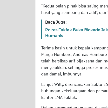
"Kedua belah pihak bisa saling m
WN
SERAMBI
hasil yang seimbang dan adil", ujar 
Baca Juga:
WN
JAMBI
Polres Fakfak Buka Blokade Ja
Humanis
WN
SULTRA
Terima kasih untuk kepala kampung
Marga Hombore, Andreas Hombore d
WN
telah bersikap arif bijaksana da
NTB
menyejukkan. sehingga proses musy
dan damai, imbuhnya.
WN
SULTENG
Lanjut Willy, direncanakan Sabtu 2
hubungan kekeluargaan dan persau
WN
kantor LMA Fakfak.
SULBAR
Dalam kesempatan tersebut disera