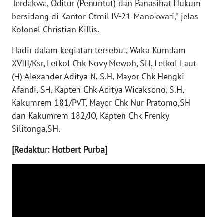
Terdakwa, Oditur (Penuntut) dan Panasihat Hukum
bersidang di Kantor Otmil IV-21 Manokwari," jelas
WN
Kolonel Christian Killis.
BABEL
Hadir dalam kegiatan tersebut, Waka Kumdam
WN
XVIII/Ksr, Letkol Chk Novy Mewoh, SH, Letkol Laut
SUMBAR
(H) Alexander Aditya N, S.H, Mayor Chk Hengki
Afandi, SH, Kapten Chk Aditya Wicaksono, S.H,
WN
Kakumrem 181/PVT, Mayor Chk Nur Pratomo,SH
SUMSEL
dan Kakumrem 182/JO, Kapten Chk Frenky
Silitonga,SH.
WN
BENGKULU
[Redaktur: Hotbert Purba]
WN
LAMPUNG
WN
JATENG