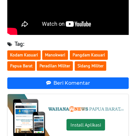
WN
NUSANTARA
WN
JOGJA
Tag:
Kodam Kasuari
Manokwari
Pangdam Kasuari
WN
JATIM
Papua Barat
Peradilan Militer
Sidang Militer
WN
Beri Komentar
BALI
WN
KALBAR
Install Aplikasi
WN
KALTENG