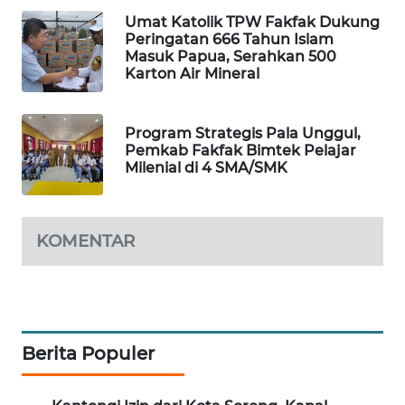
Umat Katolik TPW Fakfak Dukung
WAHANA
Peringatan 666 Tahun Islam
DESA
Masuk Papua, Serahkan 500
WISATA
Karton Air Mineral
LAPAK
Program Strategis Pala Unggul,
WAHANA
Pemkab Fakfak Bimtek Pelajar
Milenial di 4 SMA/SMK
Wahana
Network
KOMENTAR
KONSUMEN
LISTRIK
MASYARAKAT
KELISTRIKAN
Berita Populer
WALINKI
ID