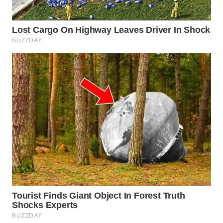
WN
NATUNA
WN
BINTAN
WN
MANDALIKA
WN
LIKUPANG
WN
LABUANBAJO
WN
BORNEO