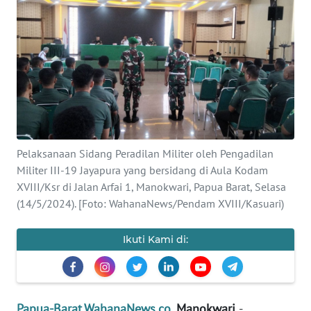
Informasi
INDEKS
BERITA
KONTAK
KAMI
INFO
Pelaksanaan Sidang Peradilan Militer oleh Pengadilan
IKLAN
Militer III-19 Jayapura yang bersidang di Aula Kodam
XVIII/Ksr di Jalan Arfai 1, Manokwari, Papua Barat, Selasa
TENTANG
(14/5/2024). [Foto: WahanaNews/Pendam XVIII/Kasuari)
KAMI
Ikuti Kami di:
PEDOMAN
MEDIA
SIBER
Papua-Barat.WahanaNews.co
, Manokwari
-