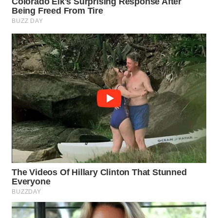
WN
SUMEDANG
WN
CIANJUR
WN
KEPULAUAN
SERIBU
WN
TANGERANG
WN
BINJAI
WN
CIREBON