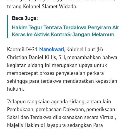
terang Kolonel Slamet Widada.
WN
Baca Juga:
SERAMBI
Hakim Tegur Tentara Terdakwa Penyiram Air
Keras ke Aktivis KontraS: Jangan Melamun
WN
JAMBI
Kaotmil IV-21
Manokwari
, Kolonel Laut (H)
Christian Daniel Killis, SH, menambahkan bahwa
WN
SULTRA
kegiatan sidang ini merupakan upaya untuk
mempercepat proses penyelesaian perkara
WN
sehingga para terdakwa mendapatkan kepastian
NTB
hukum.
"Adapun rangkaian agenda sidang, antara lain
WN
SULTENG
Pembukaan, pembacaan Dakwaan, pemeriksaan
Saksi dan Terdakwa dilaksanakan secara Virtual,
WN
Majelis Hakim di Jayapura sedangkan Para
SULBAR