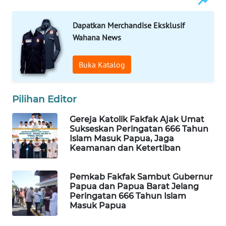
WAHANA
Dapatkan Merchandise Eksklusif
LISTRIK
Wahana News
WAHANA
Buka Katalog
TRAVEL
WAHANA
Pilihan Editor
TV
Gereja Katolik Fakfak Ajak Umat
Sukseskan Peringatan 666 Tahun
WAHANANEWS
Islam Masuk Papua, Jaga
ID
Keamanan dan Ketertiban
WAHANANEWS
Pemkab Fakfak Sambut Gubernur
CO ID
Papua dan Papua Barat Jelang
Peringatan 666 Tahun Islam
Masuk Papua
WAHANANEWS
NET