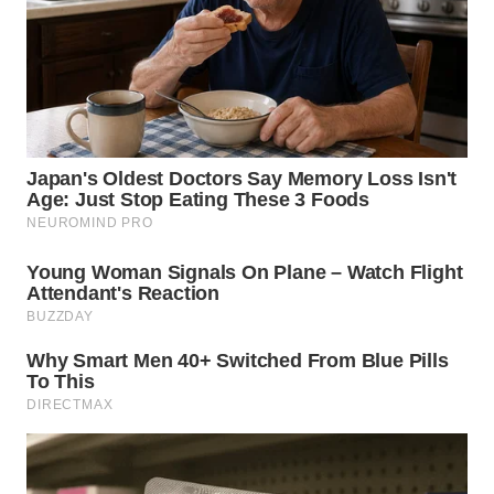
WN
TAPANULI
SELATAN
WN
TANJUNG
LESUNG
WN
KARO
WN
SIMALUNGUN
WN
LABUHANBATU