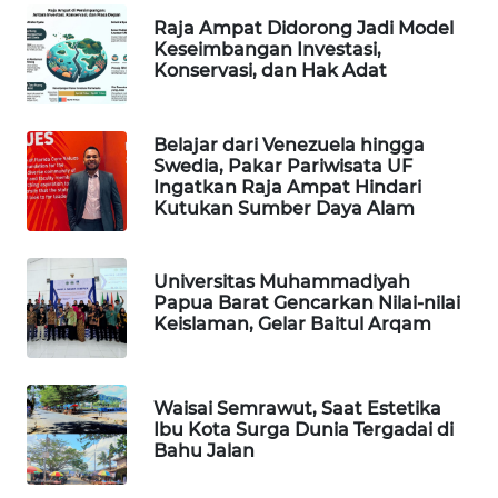
Raja Ampat Didorong Jadi Model
WAHANA
Keseimbangan Investasi,
SPORT
Konservasi, dan Hak Adat
WAHANA
Belajar dari Venezuela hingga
UMKM
Swedia, Pakar Pariwisata UF
Ingatkan Raja Ampat Hindari
Kutukan Sumber Daya Alam
WAHANA
SELEB
Universitas Muhammadiyah
WAHANA
Papua Barat Gencarkan Nilai-nilai
PERSONA
Keislaman, Gelar Baitul Arqam
WAHANA
OTOMOTIF
Waisai Semrawut, Saat Estetika
Ibu Kota Surga Dunia Tergadai di
Bahu Jalan
WAHANA
HEALTH