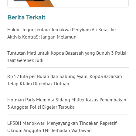
WN
Berita Terkait
KALTARA
Hakim Tegur Tentara Terdakwa Penyiram Air Keras ke
WN
Aktivis KontraS: Jangan Melamun
KALSEL
Tuntutan Mati untuk Kopda Bazarsah yang Bunuh 3 Polisi
WN
saat Gerebek Judi
KALTIM
Rp 12 Juta per Bulan dari Sabung Ayam, Kopda Bazarsah
WN
Tetap Klaim Ditembak Duluan
SULSEL
Hotman Paris Meminta Sidang Militer Kasus Penembakan
WN
3 Anggota Polisi Digelar Terbuka
GORONTALO
LP3BH Manokwari Menyayangkan Tindakan Represif
WN
Oknum Anggota TNI Terhadap Wartawan
SULUT