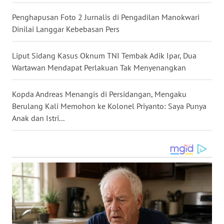
Penghapusan Foto 2 Jurnalis di Pengadilan Manokwari
WN
MALUKU
Dinilai Langgar Kebebasan Pers
WN
Liput Sidang Kasus Oknum TNI Tembak Adik Ipar, Dua
MALUT
Wartawan Mendapat Perlakuan Tak Menyenangkan
WN
Kopda Andreas Menangis di Persidangan, Mengaku
DAIRI
Berulang Kali Memohon ke Kolonel Priyanto: Saya Punya
Anak dan Istri...
WN
DANAU
TOBA
WN
NIAS
WN
LANGKAT