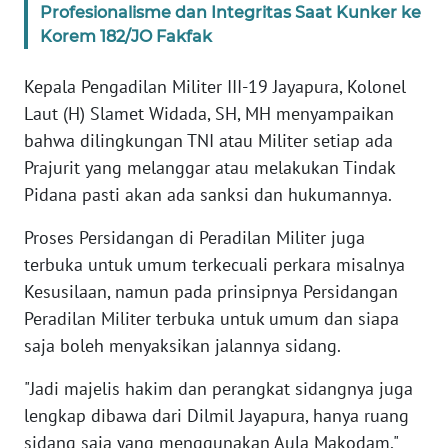
Profesionalisme dan Integritas Saat Kunker ke
WN
Korem 182/JO Fakfak
BANTEN
Kepala Pengadilan Militer III-19 Jayapura, Kolonel
WN
Laut (H) Slamet Widada, SH, MH menyampaikan
NTT
bahwa dilingkungan TNI atau Militer setiap ada
Prajurit yang melanggar atau melakukan Tindak
WN
Pidana pasti akan ada sanksi dan hukumannya.
KEPRI
Proses Persidangan di Peradilan Militer juga
WN
terbuka untuk umum terkecuali perkara misalnya
PAPUA
Kesusilaan, namun pada prinsipnya Persidangan
Peradilan Militer terbuka untuk umum dan siapa
WN
saja boleh menyaksikan jalannya sidang.
PAPUA
BARAT
"Jadi majelis hakim dan perangkat sidangnya juga
lengkap dibawa dari Dilmil Jayapura, hanya ruang
WN
sidang saja yang menggunakan Aula Makodam,"
RIAU