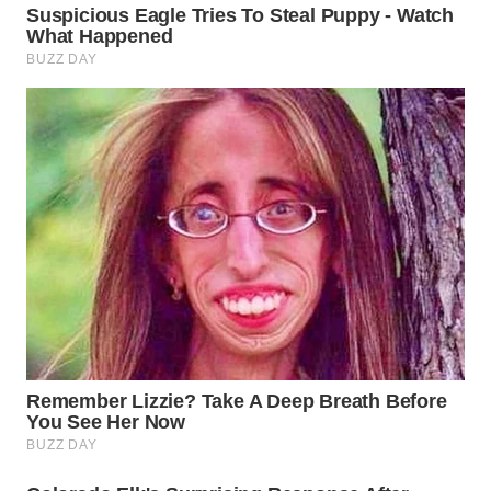
WN
BOGOR
WN
DEPOK
WN
TAPANULI
UTARA
WN
SAMOSIR
WN
PADANG
LAWAS