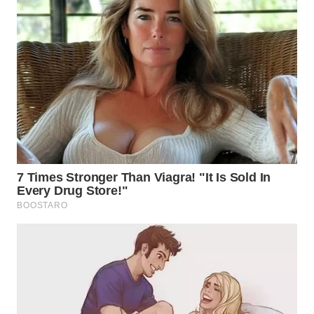
WN
INDRAMAYU
WN
KUNINGAN
WN
MAJALENGKA
WN
SUBANG
WN
SUKABUMI
WN
PURWAKARTA