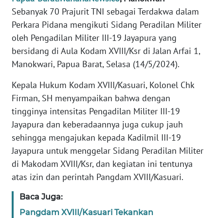
REDAKSI
Sebanyak 70 Prajurit TNI sebagai Terdakwa dalam
Perkara Pidana mengikuti Sidang Peradilan Militer
KARIR
oleh Pengadilan Militer III-19 Jayapura yang
bersidang di Aula Kodam XVIII/Ksr di Jalan Arfai 1,
DISCLAIMER
Manokwari, Papua Barat, Selasa (14/5/2024).
Wahana
Kepala Hukum Kodam XVIII/Kasuari, Kolonel Chk
News
Firman, SH menyampaikan bahwa dengan
Regional
tingginya intensitas Pengadilan Militer III-19
Jayapura dan keberadaannya juga cukup jauh
WN
SUMUT
sehingga mengajukan kepada Kadilmil III-19
Jayapura untuk menggelar Sidang Peradilan Militer
WN
di Makodam XVIII/Ksr, dan kegiatan ini tentunya
JAKARTA
atas izin dan perintah Pangdam XVIII/Kasuari.
Baca Juga:
WN
JABAR
Pangdam XVIII/Kasuari Tekankan