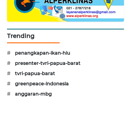
PORTAL
KONSUMEN
FORWAMKI
Trending
ALPERKLINAS
#
penangkapan-ikan-hiu
#
presenter-tvri-papua-barat
FORJASIDA
#
tvri-papua-barat
TAMBANG
#
greenpeace-indonesia
NEWS
#
anggaran-mbg
SITUNGIR
NEWS
SIDIKALANG
NEWS