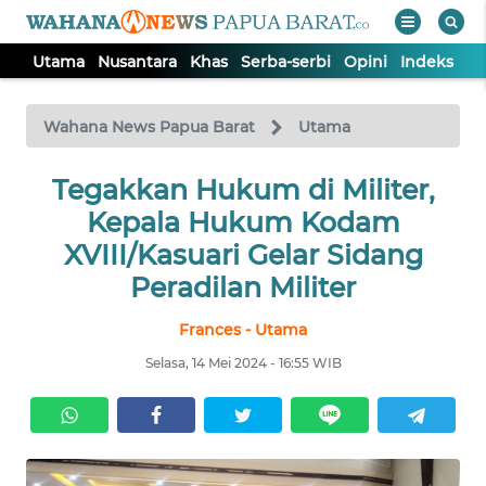
Utama
Nusantara
Khas
Serba-serbi
Opini
Indeks
WAHANA
Tutup
TV
Wahana News Papua Barat
Utama
UTAMA
Tegakkan Hukum di Militer,
Kepala Hukum Kodam
NUSANTARA
XVIII/Kasuari Gelar Sidang
Peradilan Militer
KHAS
Frances - Utama
Selasa, 14 Mei 2024 - 16:55 WIB
SERBA-
SERBI
OPINI