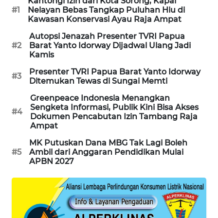
Kantongi Izin dari Kota Sorong, Kapal
#1
Nelayan Bebas Tangkap Puluhan Hiu di
Kawasan Konservasi Ayau Raja Ampat
MAWAKA
ID
Autopsi Jenazah Presenter TVRI Papua
#2
Barat Yanto Idorway Dijadwal Ulang Jadi
Kamis
MARTABAT
NET
Presenter TVRI Papua Barat Yanto Idorway
#3
Ditemukan Tewas di Sungai Memti
PLN
Greenpeace Indonesia Menangkan
WATCH
Sengketa Informasi, Publik Kini Bisa Akses
#4
Dokumen Pencabutan Izin Tambang Raja
Ampat
MKLI
MK Putuskan Dana MBG Tak Lagi Boleh
#5
Ambil dari Anggaran Pendidikan Mulai
LPKKI
APBN 2027
LKKI
KOPEKLIN