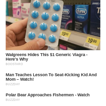
WN
TAPANULI
TENGAH
WN DELI
SERDANG
WN
TEBING
TINGGI
WN
PAKPAK
WN
KARAWANG
WN
BEKASI