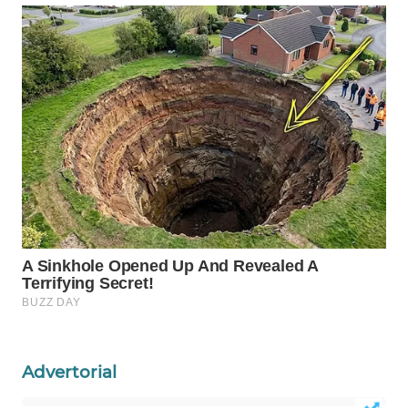
Wahana
Media
Group
WAHANA
NEWS
WAHANA
TANI
WAHANA
ADVOKAT
WAHANA
INFRASTRUKTUR
Advertorial
WAHANA
KONSUMEN