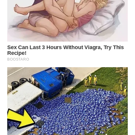
WN
PRIANGAN
TIMUR
WN
SEMARANG
WN
SOLO
WN
BOROBUDUR
WN
MADURA
WN
SURABAYA