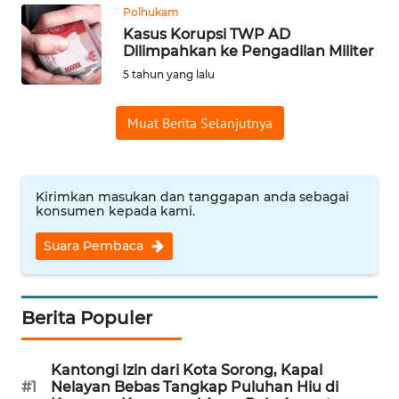
Polhukam
Kasus Korupsi TWP AD
WN
Dilimpahkan ke Pengadilan Militer
BABEL
5 tahun yang lalu
WN
Muat Berita Selanjutnya
SUMBAR
WN
SUMSEL
Kirimkan masukan dan tanggapan anda sebagai
konsumen kepada kami.
WN
Suara Pembaca
BENGKULU
WN
Berita Populer
LAMPUNG
Kantongi Izin dari Kota Sorong, Kapal
WN
#1
Nelayan Bebas Tangkap Puluhan Hiu di
JATENG