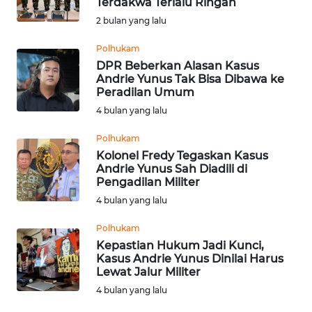
Terdakwa Terlalu Ringan
Informasi
2 bulan yang lalu
INDEKS
Polhukam
BERITA
DPR Beberkan Alasan Kasus
Andrie Yunus Tak Bisa Dibawa ke
Peradilan Umum
KONTAK
4 bulan yang lalu
KAMI
Polhukam
INFO
Kolonel Fredy Tegaskan Kasus
IKLAN
Andrie Yunus Sah Diadili di
Pengadilan Militer
4 bulan yang lalu
TENTANG
KAMI
Polhukam
Kepastian Hukum Jadi Kunci,
PEDOMAN
Kasus Andrie Yunus Dinilai Harus
MEDIA
Lewat Jalur Militer
SIBER
4 bulan yang lalu