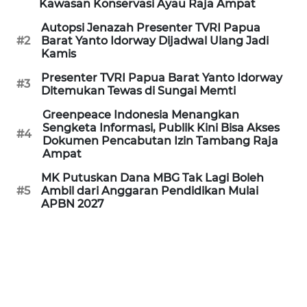
Kawasan Konservasi Ayau Raja Ampat
Autopsi Jenazah Presenter TVRI Papua
WN
#2
Barat Yanto Idorway Dijadwal Ulang Jadi
NUSANTARA
Kamis
Presenter TVRI Papua Barat Yanto Idorway
WN
#3
Ditemukan Tewas di Sungai Memti
JOGJA
Greenpeace Indonesia Menangkan
Sengketa Informasi, Publik Kini Bisa Akses
WN
#4
Dokumen Pencabutan Izin Tambang Raja
JATIM
Ampat
MK Putuskan Dana MBG Tak Lagi Boleh
WN
#5
Ambil dari Anggaran Pendidikan Mulai
BALI
APBN 2027
WN
KALBAR
WN
KALTENG