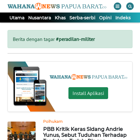
Utama
Nusantara
Khas
Serba-serbi
Opini
Indeks
WAHANA
Tutup
TV
Berita dengan tagar
#peradilan-militer
UTAMA
NUSANTARA
KHAS
Install Aplikasi
SERBA-
SERBI
Polhukam
PBB Kritik Keras Sidang Andrie
OPINI
Yunus, Sebut Tuduhan Terhadap