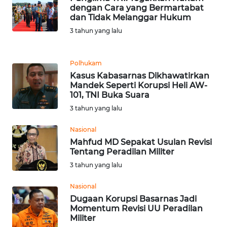
dengan Cara yang Bermartabat
WN
dan Tidak Melanggar Hukum
BANTEN
3 tahun yang lalu
WN
Polhukam
NTT
Kasus Kabasarnas Dikhawatirkan
Mandek Seperti Korupsi Heli AW-
WN
101, TNI Buka Suara
KEPRI
3 tahun yang lalu
WN
Nasional
PAPUA
Mahfud MD Sepakat Usulan Revisi
Tentang Peradilan Militer
3 tahun yang lalu
WN
PAPUA
Nasional
BARAT
Dugaan Korupsi Basarnas Jadi
Momentum Revisi UU Peradilan
WN
Militer
RIAU