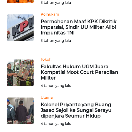
3 tahun yang lalu
WN
Polhukam
SERAMBI
Permohonan Maaf KPK Dikritik
Imparsial, Sindir UU Militer Alibi
Impunitas TNI
WN
3 tahun yang lalu
JAMBI
WN
Tokoh
SULTRA
Fakultas Hukum UGM Juara
Kompetisi Moot Court Peradilan
Militer
WN
4 tahun yang lalu
NTB
Utama
WN
Kolonel Priyanto yang Buang
SULTENG
Jasad Sejoli ke Sungai Serayu
dipenjara Seumur Hidup
WN
4 tahun yang lalu
SULBAR