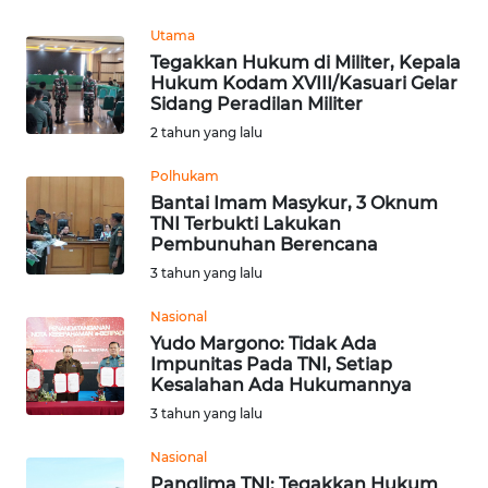
REDAKSI
Utama
Tegakkan Hukum di Militer, Kepala
KARIR
Hukum Kodam XVIII/Kasuari Gelar
Sidang Peradilan Militer
DISCLAIMER
2 tahun yang lalu
Polhukam
Wahana
Bantai Imam Masykur, 3 Oknum
News
TNI Terbukti Lakukan
Regional
Pembunuhan Berencana
3 tahun yang lalu
WN
SUMUT
Nasional
Yudo Margono: Tidak Ada
WN
Impunitas Pada TNI, Setiap
Kesalahan Ada Hukumannya
JAKARTA
3 tahun yang lalu
WN
Nasional
JABAR
Panglima TNI: Tegakkan Hukum