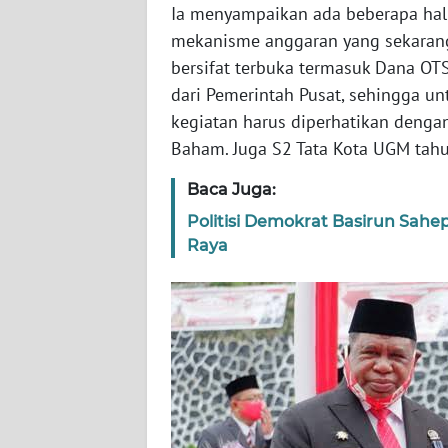
Ia menyampaikan ada beberapa hal 
WN
mekanisme anggaran yang sekarang
SERAMBI
bersifat terbuka termasuk Dana O
dari Pemerintah Pusat, sehingga u
WN
kegiatan harus diperhatikan dengan 
JAMBI
Baham. Juga S2 Tata Kota UGM tahu
WN
Baca Juga:
SULTRA
Politisi Demokrat Basirun Sahe
Raya
WN
NTB
WN
SULTENG
WN
SULBAR