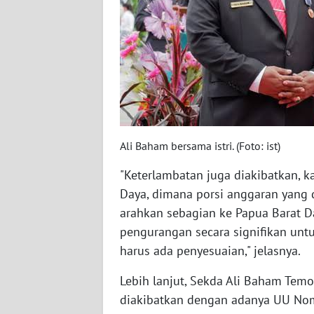
WN
BABEL
WN
SUMBAR
WN
SUMSEL
Ali Baham bersama istri. (Foto: ist)
WN
"Keterlambatan juga diakibatkan, 
BENGKULU
Daya, dimana porsi anggaran yang d
arahkan sebagian ke Papua Barat D
WN
pengurangan secara signifikan unt
LAMPUNG
harus ada penyesuaian," jelasnya.
WN
Lebih lanjut, Sekda Ali Baham Te
JATENG
diakibatkan dengan adanya UU No