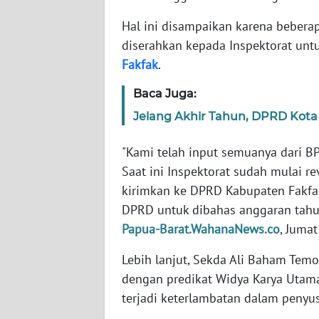
WN
BANTEN
Hal ini disampaikan karena beberap
diserahkan kepada Inspektorat unt
WN
Fakfak
.
NTT
Baca Juga:
WN
Jelang Akhir Tahun, DPRD Kota
KEPRI
"Kami telah input semuanya dari B
WN
Saat ini Inspektorat sudah mulai r
PAPUA
kirimkan ke DPRD Kabupaten Fakfa
DPRD untuk dibahas anggaran tahu
WN
Papua-Barat.WahanaNews.co
, Jumat
PAPUA
BARAT
Lebih lanjut, Sekda Ali Baham T
dengan predikat Widya Karya Utam
WN
terjadi keterlambatan dalam peny
RIAU