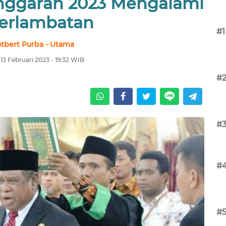
ggaran 2023 Mengalami
erlambatan
#1
tbert Purba - Utama
 13 Februari 2023 - 19:32 WIB
#
#
#
#