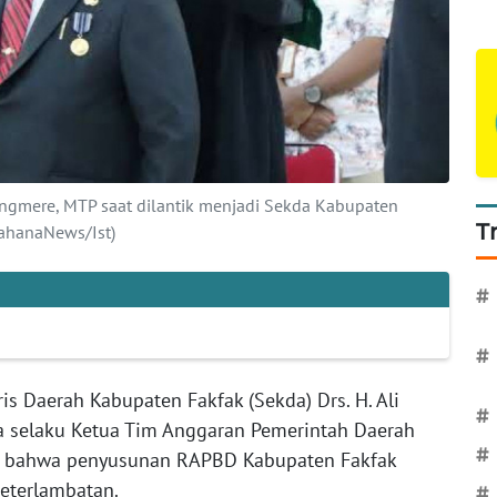
ongmere, MTP saat dilantik menjadi Sekda Kabupaten
T
WahanaNews/Ist)
#
#
is Daerah Kabupaten Fakfak (Sekda) Drs. H. Ali
#
 selaku Ketua Tim Anggaran Pemerintah Daerah
#
n bahwa penyusunan RAPBD Kabupaten Fakfak
eterlambatan.
#