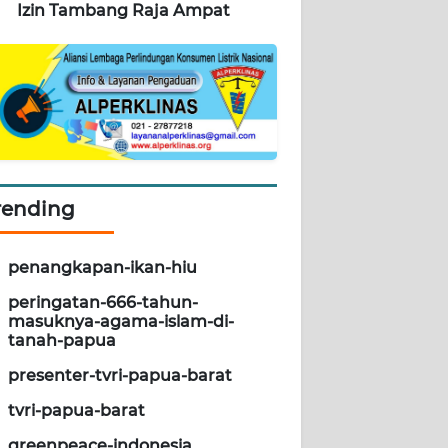
Izin Tambang Raja Ampat
rending
penangkapan-ikan-hiu
peringatan-666-tahun-
masuknya-agama-islam-di-
tanah-papua
presenter-tvri-papua-barat
tvri-papua-barat
greenpeace-indonesia