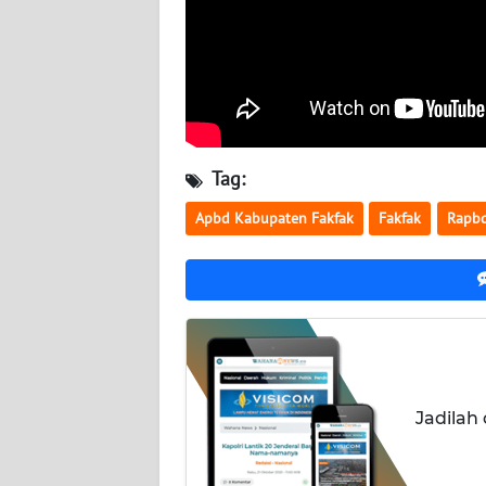
WN
KALTARA
WN
KALSEL
WN
Tag:
KALTIM
Apbd Kabupaten Fakfak
Fakfak
Rapb
WN
SULSEL
WN
GORONTALO
WN
Jadilah
SULUT