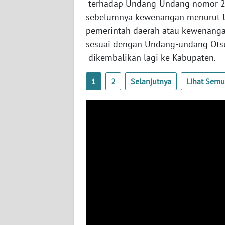
terhadap Undang-Undang nomor 21
WN
sebelumnya kewenangan menurut 
NUSANTARA
pemerintah daerah atau kewenanga
sesuai dengan Undang-undang Otsu
WN
dikembalikan lagi ke Kabupaten.
JOGJA
1
2
Selanjutnya
Lihat Sem
WN
JATIM
WN
BALI
WN
KALBAR
WN
KALTENG