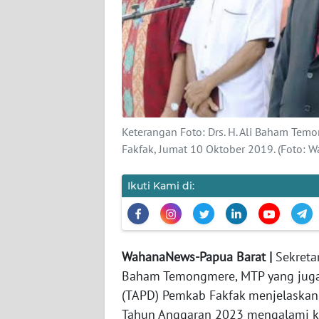
KARIR
DISCLAIMER
Wahana
News
Regional
Keterangan Foto: Drs. H. Ali Baham Tem
Fakfak, Jumat 10 Oktober 2019. (Foto: 
WN
SUMUT
Ikuti Kami di:
WN
JAKARTA
WahanaNews-Papua Barat |
Sekretar
WN
Baham Temongmere, MTP yang juga
JABAR
(TAPD) Pemkab Fakfak menjelaska
Tahun Anggaran 2023 mengalami k