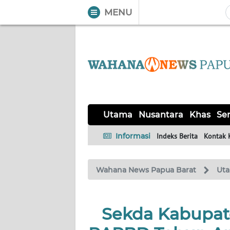
MENU
WAHANA
Tutup
TV
UTAMA
NUSANTARA
Utama
Nusantara
Khas
Ser
KHAS
Informasi
Indeks Berita
Kontak 
SERBA-
Wahana News Papua Barat
Ut
SERBI
OPINI
Sekda Kabupat
Informasi