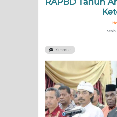
RAPBD Tahun An
Ket
INDEKS
BERITA
Ho
KONTAK
Senin,
KAMI
Komentar
INFO
IKLAN
TENTANG
KAMI
PEDOMAN
MEDIA
SIBER
REDAKSI