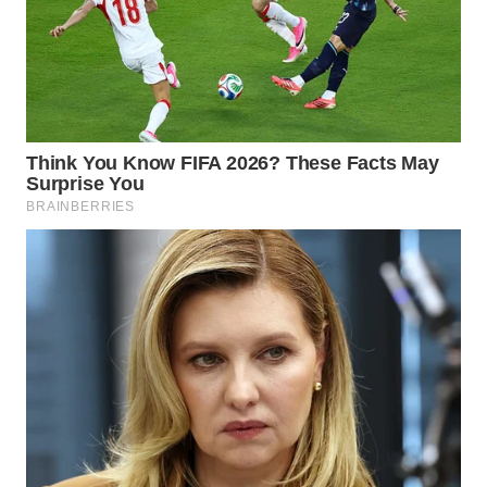
WN
TAPANULI
TENGAH
WN DELI
SERDANG
WN
TEBING
TINGGI
WN
PAKPAK
WN
KARAWANG
WN
BEKASI