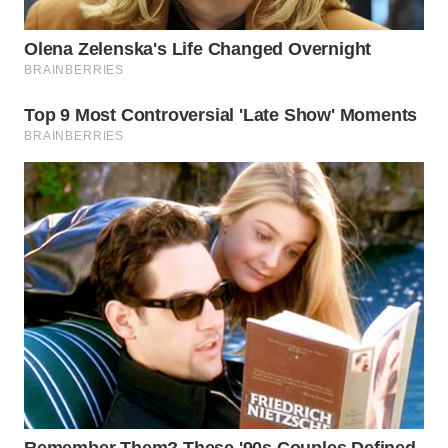
WN
BOGOR
WN
DEPOK
WN
TAPANULI
UTARA
WN
SAMOSIR
WN
PADANG
LAWAS