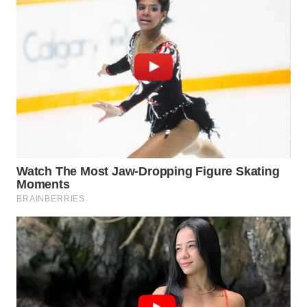
WN
INDRAMAYU
WN
KUNINGAN
WN
MAJALENGKA
WN
SUBANG
WN
SUKABUMI
WN
PURWAKARTA