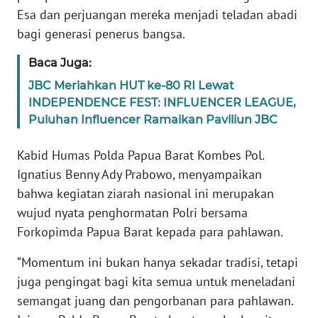
Esa dan perjuangan mereka menjadi teladan abadi
bagi generasi penerus bangsa.
WN
SERAMBI
Baca Juga:
JBC Meriahkan HUT ke-80 RI Lewat
WN
INDEPENDENCE FEST: INFLUENCER LEAGUE,
JAMBI
Puluhan Influencer Ramaikan Paviliun JBC
WN
Kabid Humas Polda Papua Barat Kombes Pol.
SULTRA
Ignatius Benny Ady Prabowo, menyampaikan
bahwa kegiatan ziarah nasional ini merupakan
WN
NTB
wujud nyata penghormatan Polri bersama
Forkopimda Papua Barat kepada para pahlawan.
WN
SULTENG
“Momentum ini bukan hanya sekadar tradisi, tetapi
juga pengingat bagi kita semua untuk meneladani
WN
semangat juang dan pengorbanan para pahlawan.
SULBAR