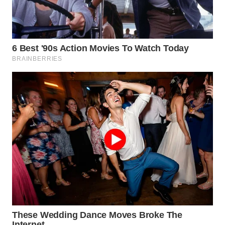
WAHANA
SPORT
WAHANA
UMKM
WAHANA
SELEB
WAHANA
PERSONA
WAHANA
OTOMOTIF
WAHANA
HEALTH