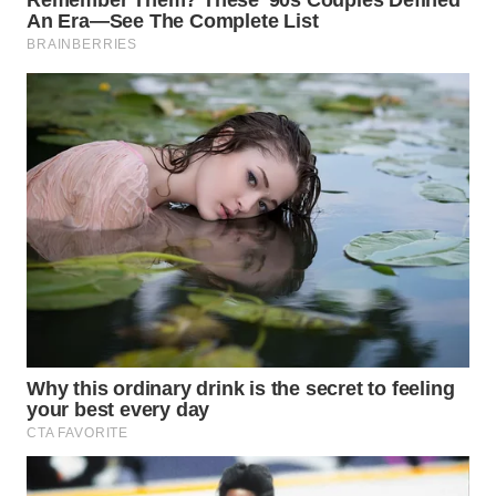
WN
SUMEDANG
WN
CIANJUR
WN
KEPULAUAN
SERIBU
WN
TANGERANG
WN
BINJAI
WN
CIREBON