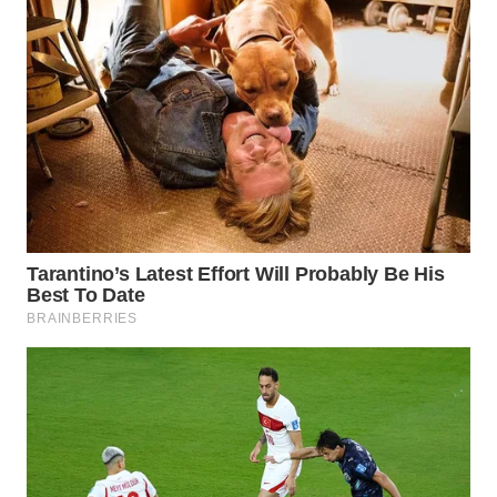
WN
TAPANULI
SELATAN
WN
TANJUNG
LESUNG
WN
KARO
WN
SIMALUNGUN
WN
LABUHANBATU