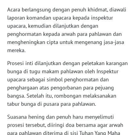
Acara berlangsung dengan penuh khidmat, diawali
WN
BANTEN
laporan komandan upacara kepada inspektur
upacara, kemudian dilanjutkan dengan
WN
penghormatan kepada arwah para pahlawan dan
NTT
mengheningkan cipta untuk mengenang jasa-jasa
mereka.
WN
KEPRI
Prosesi inti dilanjutkan dengan peletakan karangan
bunga di tugu makam pahlawan oleh Inspektur
WN
upacara sebagai simbol penghormatan dan
PAPUA
penghargaan atas pengorbanan para pejuang
bangsa. Setelah itu, rombongan melaksanakan
WN
tabur bunga di pusara para pahlawan.
PAPUA
BARAT
Suasana hening dan penuh haru menyelimuti
prosesi tersebut, diiringi doa bersama agar arwah
WN
para pahlawan diterima di sisi Tuhan Yang Maha
RIAU