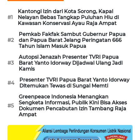
KARING
Kantongi Izin dari Kota Sorong, Kapal
NEWS
#1
Nelayan Bebas Tangkap Puluhan Hiu di
Kawasan Konservasi Ayau Raja Ampat
JURNAL
Pemkab Fakfak Sambut Gubernur Papua
MARITIM
#2
dan Papua Barat Jelang Peringatan 666
Tahun Islam Masuk Papua
HUMBANG
Autopsi Jenazah Presenter TVRI Papua
NEWS
#3
Barat Yanto Idorway Dijadwal Ulang Jadi
Kamis
GARONGGANG
Presenter TVRI Papua Barat Yanto Idorway
#4
NEWS
Ditemukan Tewas di Sungai Memti
Greenpeace Indonesia Menangkan
FISUELRI
Sengketa Informasi, Publik Kini Bisa Akses
#5
ID
Dokumen Pencabutan Izin Tambang Raja
Ampat
ENERGI
NEWS