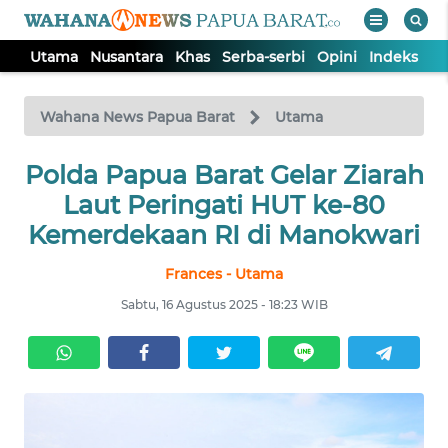
Utama
Nusantara
Khas
Serba-serbi
Opini
Indeks
WAHANA
Tutup
TV
Wahana News Papua Barat
Utama
Polda Papua Barat Gelar Ziarah
UTAMA
Laut Peringati HUT ke-80
NUSANTARA
Kemerdekaan RI di Manokwari
Frances - Utama
KHAS
Sabtu, 16 Agustus 2025 - 18:23 WIB
SERBA-
SERBI
OPINI