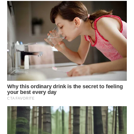
Wahana
Media
Group
WAHANA
NEWS
WAHANA
TANI
WAHANA
ADVOKAT
WAHANA
INFRASTRUKTUR
WAHANA
KONSUMEN