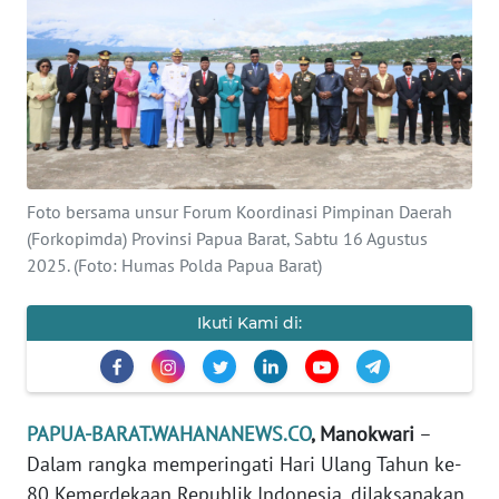
Informasi
INDEKS
BERITA
KONTAK
KAMI
Foto bersama unsur Forum Koordinasi Pimpinan Daerah
(Forkopimda) Provinsi Papua Barat, Sabtu 16 Agustus
INFO
IKLAN
2025. (Foto: Humas Polda Papua Barat)
TENTANG
Ikuti Kami di:
KAMI
PEDOMAN
MEDIA
PAPUA-BARAT.WAHANANEWS.CO
, Manokwari
–
SIBER
Dalam rangka memperingati Hari Ulang Tahun ke-
80 Kemerdekaan Republik Indonesia, dilaksanakan