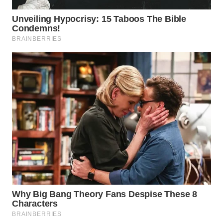
WN
NATUNA
WN
BINTAN
WN
MANDALIKA
WN
LIKUPANG
WN
LABUANBAJO
WN
BORNEO