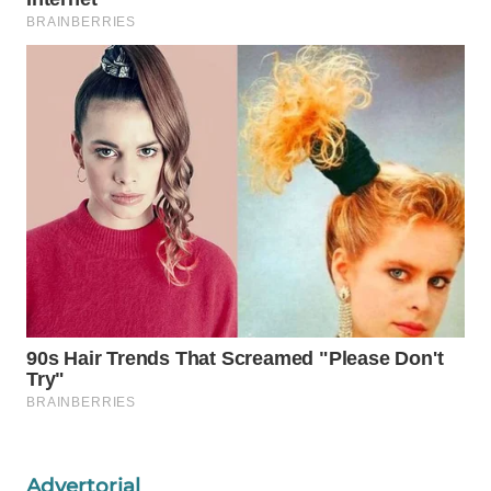
WAHANA
DESA
WISATA
LAPAK
WAHANA
Wahana
Network
KONSUMEN
LISTRIK
MASYARAKAT
KELISTRIKAN
WALINKI
Advertorial
ID