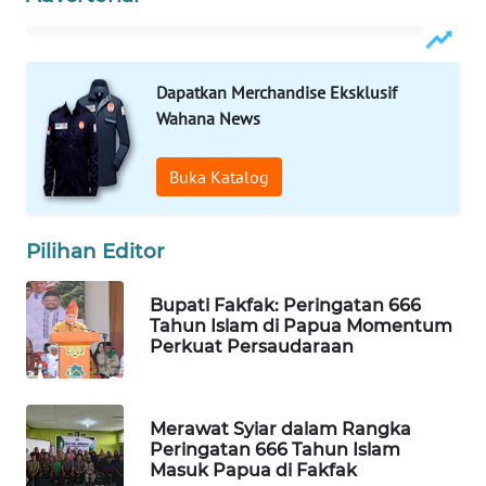
MAWAKA
ID
Dapatkan Merchandise Eksklusif
Wahana News
MARTABAT
NET
Buka Katalog
PLN
WATCH
Pilihan Editor
MKLI
Bupati Fakfak: Peringatan 666
Tahun Islam di Papua Momentum
Perkuat Persaudaraan
LPKKI
LKKI
Merawat Syiar dalam Rangka
Peringatan 666 Tahun Islam
KOPEKLIN
Masuk Papua di Fakfak