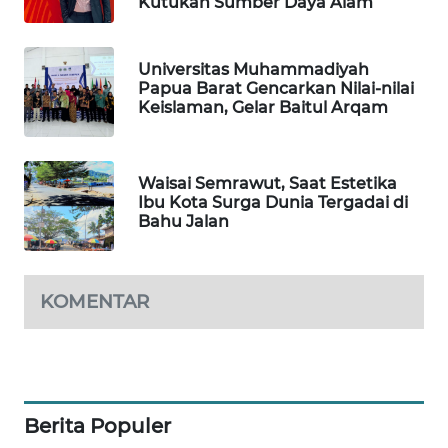
Kutukan Sumber Daya Alam
SIBARAGAS
NEWS
Universitas Muhammadiyah
Papua Barat Gencarkan Nilai-nilai
Keislaman, Gelar Baitul Arqam
METRO
SIANTAR
NEWS
Waisai Semrawut, Saat Estetika
Ibu Kota Surga Dunia Tergadai di
METRO
Bahu Jalan
MEDAN
NEWS
KOMENTAR
METRO
JAKARTA
NEWS
KRT
NEWS
Berita Populer