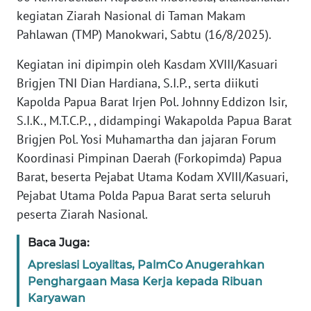
REDAKSI
kegiatan Ziarah Nasional di Taman Makam
Pahlawan (TMP) Manokwari, Sabtu (16/8/2025).
KARIR
Kegiatan ini dipimpin oleh Kasdam XVIII/Kasuari
DISCLAIMER
Brigjen TNI Dian Hardiana, S.I.P., serta diikuti
Kapolda Papua Barat Irjen Pol. Johnny Eddizon Isir,
Wahana
S.I.K., M.T.C.P., , didampingi Wakapolda Papua Barat
News
Brigjen Pol. Yosi Muhamartha dan jajaran Forum
Regional
Koordinasi Pimpinan Daerah (Forkopimda) Papua
Barat, beserta Pejabat Utama Kodam XVIII/Kasuari,
WN
Pejabat Utama Polda Papua Barat serta seluruh
SUMUT
peserta Ziarah Nasional.
WN
Baca Juga:
JAKARTA
Apresiasi Loyalitas, PalmCo Anugerahkan
Penghargaan Masa Kerja kepada Ribuan
WN
JABAR
Karyawan