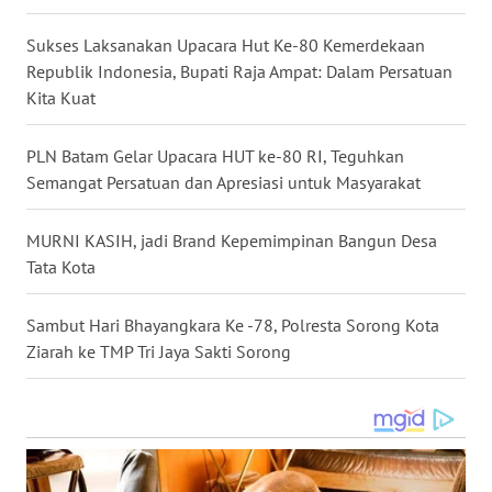
WN
Sukses Laksanakan Upacara Hut Ke-80 Kemerdekaan
MALUKU
Republik Indonesia, Bupati Raja Ampat: Dalam Persatuan
Kita Kuat
WN
MALUT
PLN Batam Gelar Upacara HUT ke-80 RI, Teguhkan
Semangat Persatuan dan Apresiasi untuk Masyarakat
WN
DAIRI
MURNI KASIH, jadi Brand Kepemimpinan Bangun Desa
Tata Kota
WN
DANAU
Sambut Hari Bhayangkara Ke -78, Polresta Sorong Kota
TOBA
Ziarah ke TMP Tri Jaya Sakti Sorong
WN
NIAS
WN
LANGKAT