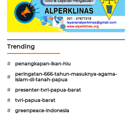
CILEUNGSI
NEWS
BERKAT
NEWS
Trending
BERAMPU
NEWS
#
penangkapan-ikan-hiu
ANUGERAH
peringatan-666-tahun-masuknya-agama-
#
NEWS
islam-di-tanah-papua
#
presenter-tvri-papua-barat
AKHLAK
#
tvri-papua-barat
ID
#
greenpeace-indonesia
PERAPKI
NEWS