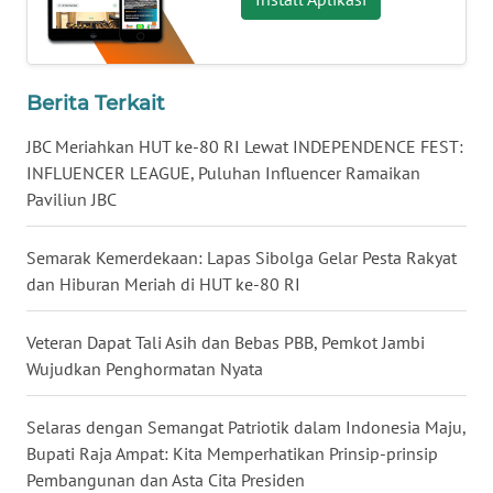
WN
KALTARA
Berita Terkait
WN
JBC Meriahkan HUT ke-80 RI Lewat INDEPENDENCE FEST:
KALSEL
INFLUENCER LEAGUE, Puluhan Influencer Ramaikan
Paviliun JBC
WN
KALTIM
Semarak Kemerdekaan: Lapas Sibolga Gelar Pesta Rakyat
dan Hiburan Meriah di HUT ke-80 RI
WN
SULSEL
Veteran Dapat Tali Asih dan Bebas PBB, Pemkot Jambi
WN
Wujudkan Penghormatan Nyata
GORONTALO
Selaras dengan Semangat Patriotik dalam Indonesia Maju,
WN
Bupati Raja Ampat: Kita Memperhatikan Prinsip-prinsip
SULUT
Pembangunan dan Asta Cita Presiden