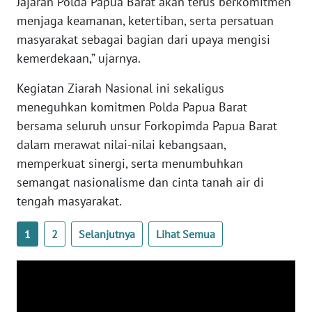
Jajaran Polda Papua Barat akan terus berkomitmen
menjaga keamanan, ketertiban, serta persatuan
WN
masyarakat sebagai bagian dari upaya mengisi
BABEL
kemerdekaan,” ujarnya.
WN
Kegiatan Ziarah Nasional ini sekaligus
SUMBAR
meneguhkan komitmen Polda Papua Barat
bersama seluruh unsur Forkopimda Papua Barat
WN
dalam merawat nilai-nilai kebangsaan,
SUMSEL
memperkuat sinergi, serta menumbuhkan
semangat nasionalisme dan cinta tanah air di
WN
tengah masyarakat.
BENGKULU
1
2
Selanjutnya
Lihat Semua
WN
LAMPUNG
WN
JATENG