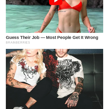
WN
PRIANGAN
TIMUR
WN
SEMARANG
WN
SOLO
WN
BOROBUDUR
WN
MADURA
WN
SURABAYA