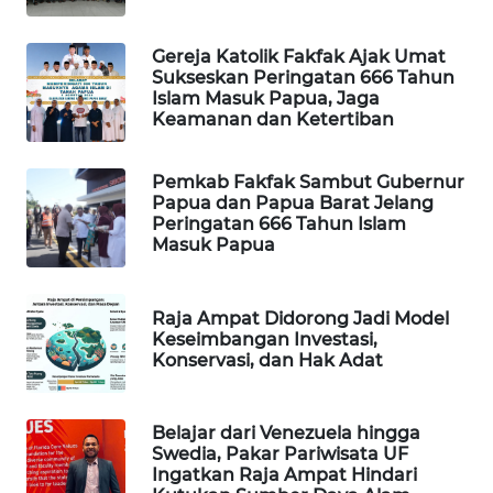
PORTAL
Gereja Katolik Fakfak Ajak Umat
KONSUMEN
Sukseskan Peringatan 666 Tahun
Islam Masuk Papua, Jaga
Keamanan dan Ketertiban
FORWAMKI
ALPERKLINAS
Pemkab Fakfak Sambut Gubernur
Papua dan Papua Barat Jelang
Peringatan 666 Tahun Islam
FORJASIDA
Masuk Papua
TAMBANG
Raja Ampat Didorong Jadi Model
NEWS
Keseimbangan Investasi,
Konservasi, dan Hak Adat
SITUNGIR
NEWS
Belajar dari Venezuela hingga
Swedia, Pakar Pariwisata UF
SIDIKALANG
Ingatkan Raja Ampat Hindari
NEWS