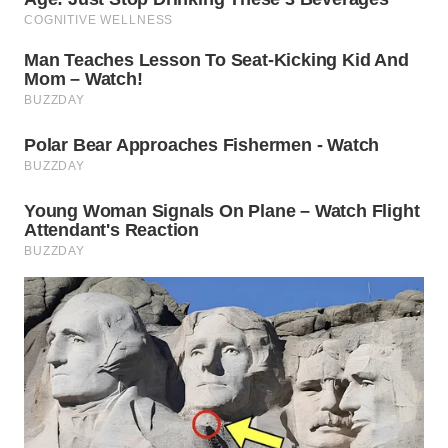
WN
TAPANULI
SELATAN
WN
TANJUNG
LESUNG
WN
KARO
WN
SIMALUNGUN
WN
LABUHANBATU