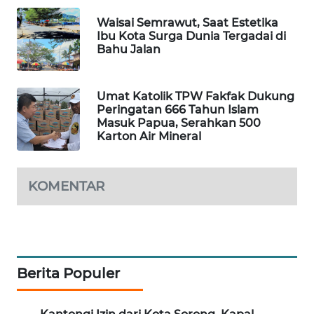
Waisai Semrawut, Saat Estetika
WAHANA
Ibu Kota Surga Dunia Tergadai di
DESA
Bahu Jalan
WISATA
LAPAK
Umat Katolik TPW Fakfak Dukung
WAHANA
Peringatan 666 Tahun Islam
Masuk Papua, Serahkan 500
Karton Air Mineral
Wahana
Network
KOMENTAR
KONSUMEN
LISTRIK
MASYARAKAT
KELISTRIKAN
Berita Populer
WALINKI
ID