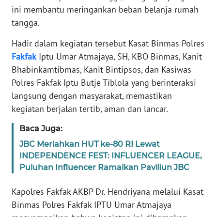
ini membantu meringankan beban belanja rumah
WN
tangga.
BANTEN
Hadir dalam kegiatan tersebut Kasat Binmas Polres
WN
Fakfak
Iptu Umar Atmajaya, SH, KBO Binmas, Kanit
NTT
Bhabinkamtibmas, Kanit Bintipsos, dan Kasiwas
Polres Fakfak Iptu Butje Tiblola yang berinteraksi
WN
langsung dengan masyarakat, memastikan
KEPRI
kegiatan berjalan tertib, aman dan lancar.
WN
Baca Juga:
PAPUA
JBC Meriahkan HUT ke-80 RI Lewat
INDEPENDENCE FEST: INFLUENCER LEAGUE,
WN
Puluhan Influencer Ramaikan Paviliun JBC
PAPUA
BARAT
Kapolres Fakfak AKBP Dr. Hendriyana melalui Kasat
Binmas Polres Fakfak IPTU Umar Atmajaya
WN
RIAU