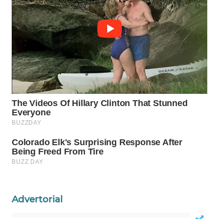
Wahana
Media
Group
WAHANA
NEWS
WAHANA
TANI
WAHANA
ADVOKAT
WAHANA
INFRASTRUKTUR
Advertorial
WAHANA
KONSUMEN