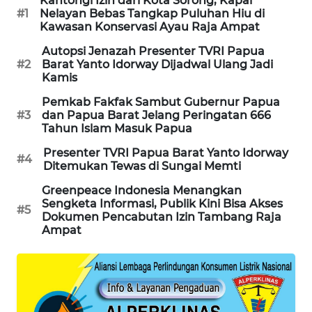
Kantongi Izin dari Kota Sorong, Kapal
#1
Nelayan Bebas Tangkap Puluhan Hiu di
Kawasan Konservasi Ayau Raja Ampat
MAWAKA
ID
Autopsi Jenazah Presenter TVRI Papua
#2
Barat Yanto Idorway Dijadwal Ulang Jadi
Kamis
MARTABAT
NET
Pemkab Fakfak Sambut Gubernur Papua
#3
dan Papua Barat Jelang Peringatan 666
Tahun Islam Masuk Papua
PLN
Presenter TVRI Papua Barat Yanto Idorway
WATCH
#4
Ditemukan Tewas di Sungai Memti
MKLI
Greenpeace Indonesia Menangkan
Sengketa Informasi, Publik Kini Bisa Akses
#5
Dokumen Pencabutan Izin Tambang Raja
LPKKI
Ampat
LKKI
KOPEKLIN