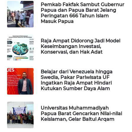
Pemkab Fakfak Sambut Gubernur
Papua dan Papua Barat Jelang
WAHANA
Peringatan 666 Tahun Islam
SPORT
Masuk Papua
WAHANA
UMKM
Raja Ampat Didorong Jadi Model
Keseimbangan Investasi,
Konservasi, dan Hak Adat
WAHANA
SELEB
Belajar dari Venezuela hingga
Swedia, Pakar Pariwisata UF
WAHANA
Ingatkan Raja Ampat Hindari
PERSONA
Kutukan Sumber Daya Alam
WAHANA
OTOMOTIF
Universitas Muhammadiyah
Papua Barat Gencarkan Nilai-nilai
Keislaman, Gelar Baitul Arqam
WAHANA
HEALTH