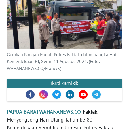
Informasi
INDEKS
BERITA
KONTAK
KAMI
Gerakan Pangan Murah Polres Fakfak dalam rangka Hut
Kemerdekaan RI, Senin 11 Agustus 2025. (Foto:
INFO
IKLAN
WAHANANEWS.CO/Frances)
TENTANG
Ikuti Kami di:
KAMI
PEDOMAN
MEDIA
PAPUA-BARAT.WAHANANEWS.CO
, Fakfak
-
SIBER
Menyongsong Hari Ulang Tahun ke-80
Kemerdekaan Republik Indonesia, Polres Fakfak