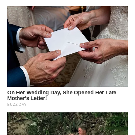
WN
NATUNA
WN
BINTAN
WN
MANDALIKA
WN
LIKUPANG
WN
LABUANBAJO
WN
BORNEO