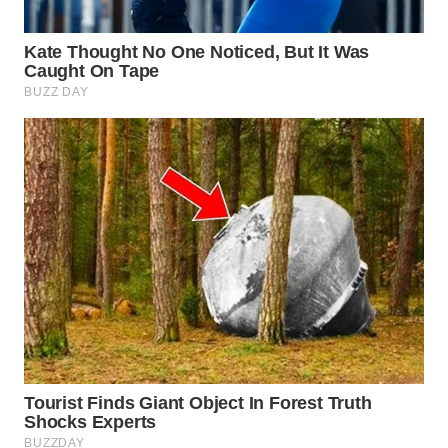
WN
PRIANGAN
TIMUR
WN
SEMARANG
WN
SOLO
WN
BOROBUDUR
WN
MADURA
WN
SURABAYA