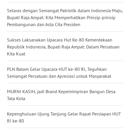
Selaras dengan Semangat Patriotik dalam Indonesia Maju,
WN
KALTARA
Bupati Raja Ampat: Kita Memperhatikan Prinsip-prinsip
Pembangunan dan Asta Cita Presiden
WN
KALSEL
Sukses Laksanakan Upacara Hut Ke-80 Kemerdekaan
Republik Indonesia, Bupati Raja Ampat: Dalam Persatuan
Kita Kuat
WN
KALTIM
PLN Batam Gelar Upacara HUT ke-80 RI, Teguhkan
WN
Semangat Persatuan dan Apresiasi untuk Masyarakat
SULSEL
MURNI KASIH, jadi Brand Kepemimpinan Bangun Desa
WN
Tata Kota
GORONTALO
Kepenghuluan Ujung Tanjung Gelar Rapat Persiapan HUT
WN
RI ke-80
SULUT