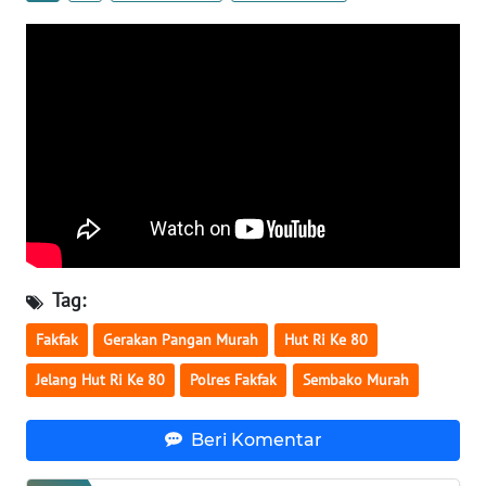
WN
BABEL
WN
SUMBAR
WN
SUMSEL
WN
Tag:
BENGKULU
Fakfak
Gerakan Pangan Murah
Hut Ri Ke 80
WN
Jelang Hut Ri Ke 80
Polres Fakfak
Sembako Murah
LAMPUNG
Beri Komentar
WN
JATENG