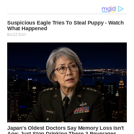
WN
MALUKU
WN
MALUT
WN
DAIRI
WN
DANAU
TOBA
WN
NIAS
WN
LANGKAT