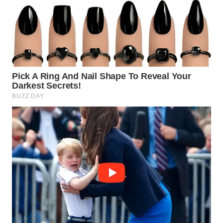
WN
INDRAMAYU
WN
KUNINGAN
WN
MAJALENGKA
WN
SUBANG
WN
SUKABUMI
WN
PURWAKARTA