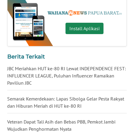
WN
NUSANTARA
Install Aplikasi
WN
JOGJA
Berita Terkait
WN
JATIM
JBC Meriahkan HUT ke-80 RI Lewat INDEPENDENCE FEST:
INFLUENCER LEAGUE, Puluhan Influencer Ramaikan
WN
Paviliun JBC
BALI
Semarak Kemerdekaan: Lapas Sibolga Gelar Pesta Rakyat
WN
dan Hiburan Meriah di HUT ke-80 RI
KALBAR
Veteran Dapat Tali Asih dan Bebas PBB, Pemkot Jambi
WN
Wujudkan Penghormatan Nyata
KALTENG