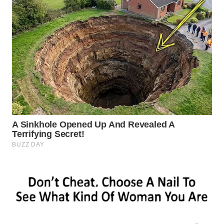
WN
SUMEDANG
WN
CIANJUR
WN
KEPULAUAN
SERIBU
WN
TANGERANG
WN
BINJAI
WN
CIREBON