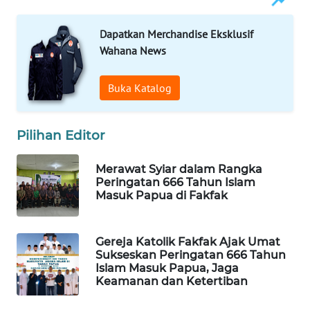
WAHANA
Dapatkan Merchandise Eksklusif
LISTRIK
Wahana News
WAHANA
Buka Katalog
TRAVEL
Pilihan Editor
WAHANA
TV
Merawat Syiar dalam Rangka
Peringatan 666 Tahun Islam
WAHANANEWS
Masuk Papua di Fakfak
ID
WAHANANEWS
Gereja Katolik Fakfak Ajak Umat
CO ID
Sukseskan Peringatan 666 Tahun
Islam Masuk Papua, Jaga
Keamanan dan Ketertiban
WAHANANEWS
NET