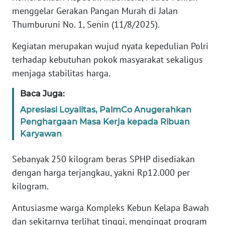
REDAKSI
menggelar Gerakan Pangan Murah di Jalan
Thumburuni No. 1, Senin (11/8/2025).
KARIR
Kegiatan merupakan wujud nyata kepedulian Polri
DISCLAIMER
terhadap kebutuhan pokok masyarakat sekaligus
menjaga stabilitas harga.
Wahana
News
Baca Juga:
Regional
Apresiasi Loyalitas, PalmCo Anugerahkan
Penghargaan Masa Kerja kepada Ribuan
WN
Karyawan
SUMUT
Sebanyak 250 kilogram beras SPHP disediakan
WN
dengan harga terjangkau, yakni Rp12.000 per
JAKARTA
kilogram.
WN
Antusiasme warga Kompleks Kebun Kelapa Bawah
JABAR
dan sekitarnya terlihat tinggi, mengingat program