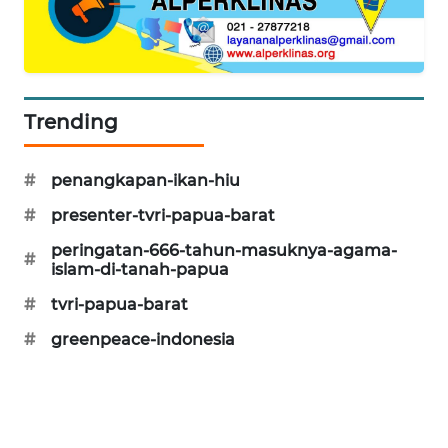
PORTAL
KONSUMEN
FORWAMKI
Trending
ALPERKLINAS
#
penangkapan-ikan-hiu
#
presenter-tvri-papua-barat
FORJASIDA
peringatan-666-tahun-masuknya-agama-
#
islam-di-tanah-papua
TAMBANG
NEWS
#
tvri-papua-barat
#
greenpeace-indonesia
SITUNGIR
NEWS
SIDIKALANG
NEWS