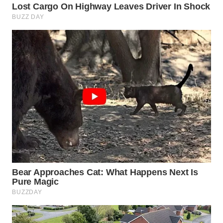
WN
BOGOR
WN
DEPOK
WN
TAPANULI
UTARA
WN
SAMOSIR
WN
PADANG
LAWAS