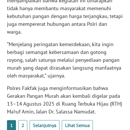
menyampaikan bahwa kegiatan ini diharapkan
tidak hanya membantu masyarakat memenuhi
WN
kebutuhan pangan dengan harga terjangkau, tetapi
SERAMBI
juga mempererat hubungan antara Polri dan
warga.
WN
JAMBI
“Menjelang peringatan kemerdekaan, kita ingin
berbagi semangat kebersamaan dan gotong
WN
royong, salah satunya melalui penyediaan pangan
SULTRA
murah yang dapat dirasakan langsung manfaatnya
oleh masyarakat,” ujarnya.
WN
NTB
Polres Fakfak juga menginformasikan bahwa
Gerakan Pangan Murah akan kembali digelar pada
WN
13–14 Agustus 2025 di Ruang Terbuka Hijau (RTH)
SULTENG
Ma’ruf Amin, Jalan Dr. Salassa Namudat.
WN
1
2
Selanjutnya
Lihat Semua
SULBAR