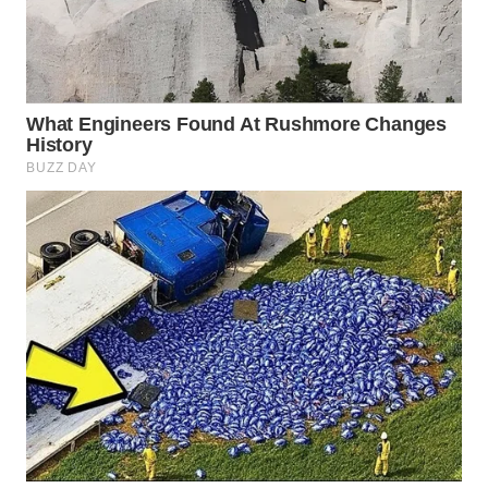
WN
TAPANULI
TENGAH
WN DELI
SERDANG
WN
TEBING
TINGGI
WN
PAKPAK
WN
KARAWANG
WN
BEKASI