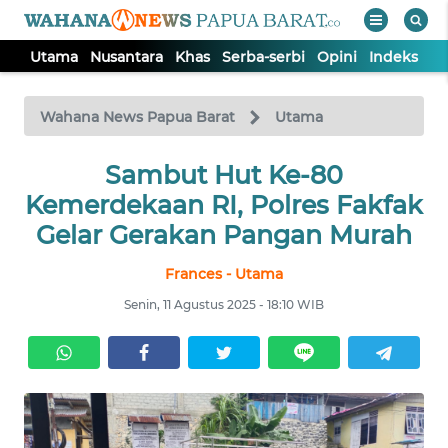
Utama
Nusantara
Khas
Serba-serbi
Opini
Indeks
WAHANA
Tutup
TV
Wahana News Papua Barat
Utama
UTAMA
Sambut Hut Ke-80
Kemerdekaan RI, Polres Fakfak
NUSANTARA
Gelar Gerakan Pangan Murah
Frances - Utama
KHAS
Senin, 11 Agustus 2025 - 18:10 WIB
SERBA-
SERBI
OPINI