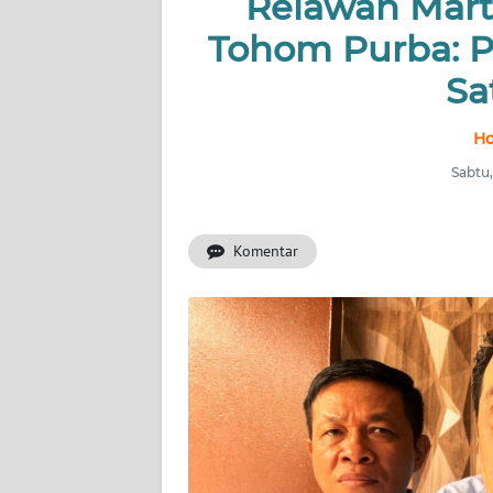
Relawan Mart
Tohom Purba: 
INDEKS
BERITA
Sa
KONTAK
Ho
KAMI
Sabtu,
INFO
IKLAN
Komentar
TENTANG
KAMI
PEDOMAN
MEDIA
SIBER
REDAKSI