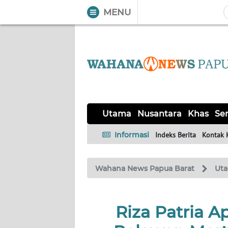
MENU
WAHANA
Tutup
TV
UTAMA
NUSANTARA
Utama
Nusantara
Khas
Ser
KHAS
Informasi
Indeks Berita
Kontak 
SERBA-
Wahana News Papua Barat
Ut
SERBI
OPINI
Riza Patria A
Informasi