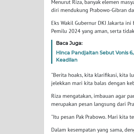
Menurut Riza, banyak elemen masya
WN
diri mendukung Prabowo-Gibran dala
SERAMBI
Eks Wakil Gubernur DKI Jakarta in
WN
Pemilu 2024 yang aman, serta tida
JAMBI
Baca Juga:
WN
Hinca Pandjaitan Sebut Vonis 6
SULTRA
Keadilan
WN
"Berita hoaks, kita klarifikasi, kita
NTB
jelekkan mari kita balas dengan keb
Riza mengatakan, imbauan agar pa
WN
SULTENG
merupakan pesan langsung dari Pr
"Itu pesan Pak Prabowo. Mari kita te
WN
SULBAR
Dalam kesempatan yang sama, de