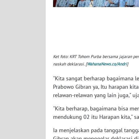
WN
NUSANTARA
WN
JOGJA
WN
Ket foto: KRT Tohom Purba bersama jajaran p
JATIM
naskah deklarasi. [
WahanaNews.co/Andri
]
WN
"Kita sangat berharap bagaimana leg
BALI
Prabowo Gibran ya, Itu harapan kit
relawan-relawan yang lain juga," u
WN
KALBAR
"Kita berharap, bagaimana bisa me
mendukung 02 itu Harapan kita," 
WN
KALTENG
Ia menjelaskan pada tanggal tangg
Gibran akan menggelar deklarasi di 