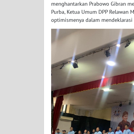
menghantarkan Prabowo Gibran men
WN
Purba, Ketua Umum DPP Relawan M
BABEL
optimismenya dalam mendeklarasi R
WN
SUMBAR
WN
SUMSEL
WN
BENGKULU
WN
LAMPUNG
WN
JATENG