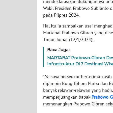
mendeklarasikan dukungannya unt
WN
BANTEN
Wakil Presiden Prabowo Subianto 
pada Pilpres 2024.
WN
Hal itu ia sampaikan usai menghad
NTT
Martabat Prabowo Gibran yang disel
Timur, Jumat (12/1/2024).
WN
KEPRI
Baca Juga:
MARTABAT Prabowo-Gibran Des
WN
PAPUA
Infrastruktur Di 7 Destinasi W
"Ya saya bersyukur berterima kasih
WN
PAPUA
dipimpin Bung Tohom Purba dan Bu
BARAT
banyak relawan-relawan yang hadir
memperjuangkan bapak
Prabowo-G
WN
memenangkan Prabowo Gibran sekali
RIAU