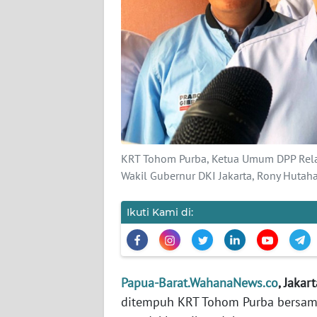
KARIR
DISCLAIMER
Wahana
News
Regional
KRT Tohom Purba, Ketua Umum DPP Rela
WN
Wakil Gubernur DKI Jakarta, Rony Hutaha
SUMUT
Ikuti Kami di:
WN
JAKARTA
WN
Papua-Barat.WahanaNews.co
, Jakar
JABAR
ditempuh KRT Tohom Purba bersam