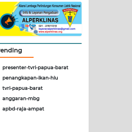
rending
presenter-tvri-papua-barat
penangkapan-ikan-hiu
tvri-papua-barat
anggaran-mbg
apbd-raja-ampat