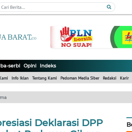
ba-serbi
Opini
Indeks
Kami
Info Iklan
Tentang Kami
Pedoman Media Siber
Redaksi
Karir
ama
presiasi Deklarasi DPP
B