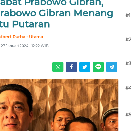
abat Prabowo Gibran,
Prabowo Gibran Menang
#1
tu Putaran
tbert Purba - Utama
#
 27 Januari 2024 - 12:22 WIB
#
#
#