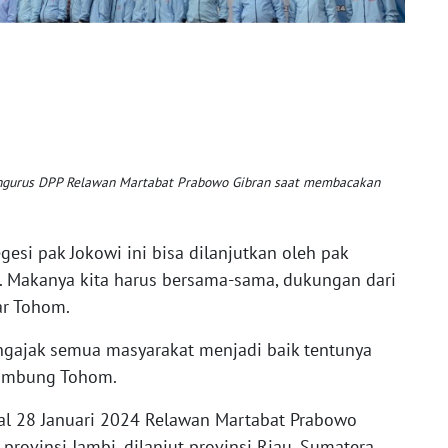
engurus DPP Relawan Martabat Prabowo Gibran saat membacakan
esi pak Jokowi ini bisa dilanjutkan oleh pak
a. Makanya kita harus bersama-sama, dukungan dari
jar Tohom.
ngajak semua masyarakat menjadi baik tentunya
sambung Tohom.
al 28 Januari 2024 Relawan Martabat Prabowo
provinsi Jambi, dilanjut provinsi Riau, Sumatera