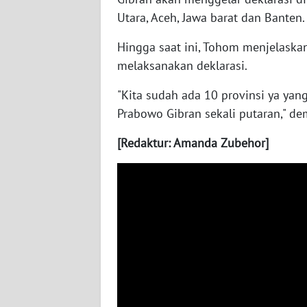
WN
Utara, Aceh, Jawa barat dan Banten.
KALTARA
Hingga saat ini, Tohom menjelaska
WN
melaksanakan deklarasi.
KALSEL
"Kita sudah ada 10 provinsi ya ya
WN
Prabowo Gibran sekali putaran," d
KALTIM
[Redaktur: Amanda Zubehor]
WN
SULSEL
WN
GORONTALO
WN
SULUT