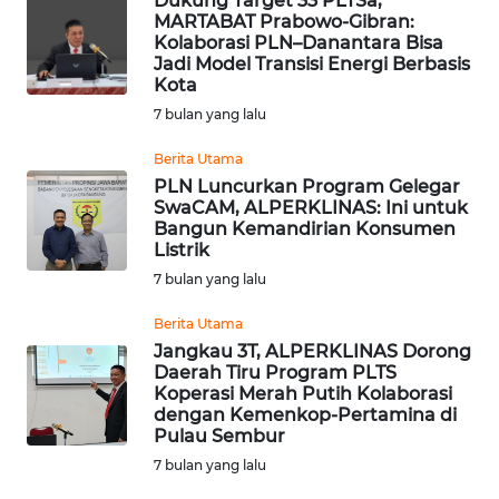
Dukung Target 33 PLTSa,
MARTABAT Prabowo-Gibran:
WN
Kolaborasi PLN–Danantara Bisa
INDRAMAYU
Jadi Model Transisi Energi Berbasis
Kota
7 bulan yang lalu
WN
KUNINGAN
Berita Utama
PLN Luncurkan Program Gelegar
WN
SwaCAM, ALPERKLINAS: Ini untuk
MAJALENGKA
Bangun Kemandirian Konsumen
Listrik
7 bulan yang lalu
WN
SUBANG
Berita Utama
Jangkau 3T, ALPERKLINAS Dorong
WN
Daerah Tiru Program PLTS
SUKABUMI
Koperasi Merah Putih Kolaborasi
dengan Kemenkop-Pertamina di
Pulau Sembur
WN
7 bulan yang lalu
PURWAKARTA