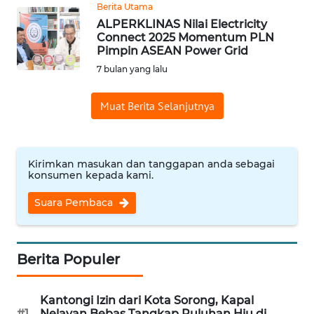
Berita Utama
WN
ALPERKLINAS Nilai Electricity
PRIANGAN
Connect 2025 Momentum PLN
TIMUR
Pimpin ASEAN Power Grid
7 bulan yang lalu
WN
SEMARANG
Muat Berita Selanjutnya
WN
SOLO
Kirimkan masukan dan tanggapan anda sebagai
konsumen kepada kami.
WN
Suara Pembaca
BOROBUDUR
WN
Berita Populer
MADURA
WN
Kantongi Izin dari Kota Sorong, Kapal
SURABAYA
#1
Nelayan Bebas Tangkap Puluhan Hiu di