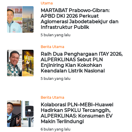
Utama
MARTABAT Prabowo-Gibran:
WN
APBD DKI 2026 Perkuat
SERAMBI
Aglomerasi Jabodetabekjur dan
Infrastruktur Publik
5 bulan yang lalu
WN
JAMBI
Berita Utama
Raih Dua Penghargaan ITAY 2026,
WN
ALPERKLINAS Sebut PLN
SULTRA
Enjiniring Kian Kokohkan
Keandalan Listrik Nasional
5 bulan yang lalu
WN
NTB
Berita Utama
WN
Kolaborasi PLN–MEBI–Huawei
SULTENG
Hadirkan SPKLU Tercanggih,
ALPERKLINAS: Konsumen EV
Makin Terlindungi
WN
6 bulan yang lalu
SULBAR