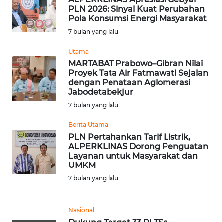
WN
PLN 2026: Sinyal Kuat Perubahan
Pola Konsumsi Energi Masyarakat
SUMEDANG
7 bulan yang lalu
WN
Utama
CIANJUR
MARTABAT Prabowo–Gibran Nilai
Proyek Tata Air Fatmawati Sejalan
WN
dengan Penataan Aglomerasi
Jabodetabekjur
KEPULAUAN
SERIBU
7 bulan yang lalu
Berita Utama
WN
PLN Pertahankan Tarif Listrik,
TANGERANG
ALPERKLINAS Dorong Penguatan
Layanan untuk Masyarakat dan
UMKM
WN
BINJAI
7 bulan yang lalu
WN
Nasional
CIREBON