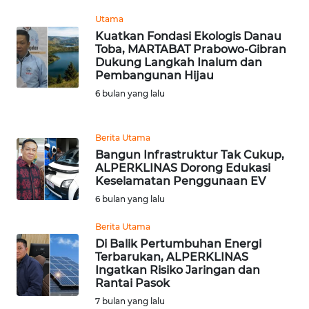
Utama
WN
Kuatkan Fondasi Ekologis Danau
KALTARA
Toba, MARTABAT Prabowo-Gibran
Dukung Langkah Inalum dan
Pembangunan Hijau
WN
KALSEL
6 bulan yang lalu
WN
Berita Utama
KALTIM
Bangun Infrastruktur Tak Cukup,
ALPERKLINAS Dorong Edukasi
WN
Keselamatan Penggunaan EV
SULSEL
6 bulan yang lalu
Berita Utama
WN
Di Balik Pertumbuhan Energi
GORONTALO
Terbarukan, ALPERKLINAS
Ingatkan Risiko Jaringan dan
WN
Rantai Pasok
SULUT
7 bulan yang lalu