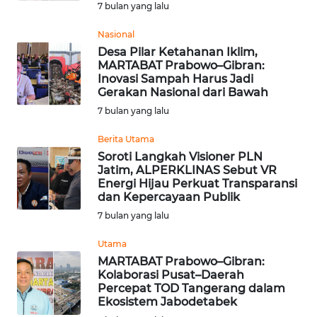
7 bulan yang lalu
Nasional
WN
TAPANULI
Desa Pilar Ketahanan Iklim,
MARTABAT Prabowo–Gibran:
SELATAN
Inovasi Sampah Harus Jadi
Gerakan Nasional dari Bawah
WN
7 bulan yang lalu
TANJUNG
LESUNG
Berita Utama
Soroti Langkah Visioner PLN
Jatim, ALPERKLINAS Sebut VR
WN
Energi Hijau Perkuat Transparansi
KARO
dan Kepercayaan Publik
7 bulan yang lalu
WN
SIMALUNGUN
Utama
MARTABAT Prabowo–Gibran:
Kolaborasi Pusat–Daerah
WN
Percepat TOD Tangerang dalam
LABUHANBATU
Ekosistem Jabodetabek