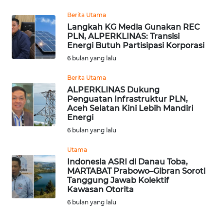
Berita Utama
WN
Langkah KG Media Gunakan REC
BABEL
PLN, ALPERKLINAS: Transisi
Energi Butuh Partisipasi Korporasi
WN
6 bulan yang lalu
SUMBAR
Berita Utama
ALPERKLINAS Dukung
WN
Penguatan Infrastruktur PLN,
SUMSEL
Aceh Selatan Kini Lebih Mandiri
Energi
WN
6 bulan yang lalu
BENGKULU
Utama
Indonesia ASRI di Danau Toba,
WN
MARTABAT Prabowo–Gibran Soroti
LAMPUNG
Tanggung Jawab Kolektif
Kawasan Otorita
WN
6 bulan yang lalu
JATENG