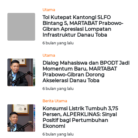
Utama
WN
Tol Kutepat Kantongi SLFO
NUSANTARA
Bintang 5, MARTABAT Prabowo-
Gibran Apresiasi Lompatan
Infrastruktur Danau Toba
WN
JOGJA
6 bulan yang lalu
Utama
WN
Dialog Mahasiswa dan BPODT Jadi
JATIM
Momentum Baru, MARTABAT
Prabowo-Gibran Dorong
Akselerasi Danau Toba
WN
BALI
6 bulan yang lalu
Berita Utama
WN
Konsumsi Listrik Tumbuh 3,75
KALBAR
Persen, ALPERKLINAS: Sinyal
Positif bagi Pertumbuhan
Ekonomi
WN
KALTENG
6 bulan yang lalu