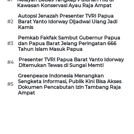
Kawasan Konservasi Ayau Raja Ampat
WN
Autopsi Jenazah Presenter TVRI Papua
NATUNA
#2
Barat Yanto Idorway Dijadwal Ulang Jadi
Kamis
WN
Pemkab Fakfak Sambut Gubernur Papua
BINTAN
#3
dan Papua Barat Jelang Peringatan 666
Tahun Islam Masuk Papua
WN
Presenter TVRI Papua Barat Yanto Idorway
#4
MANDALIKA
Ditemukan Tewas di Sungai Memti
Greenpeace Indonesia Menangkan
WN
Sengketa Informasi, Publik Kini Bisa Akses
#5
LIKUPANG
Dokumen Pencabutan Izin Tambang Raja
Ampat
WN
LABUANBAJO
WN
BORNEO