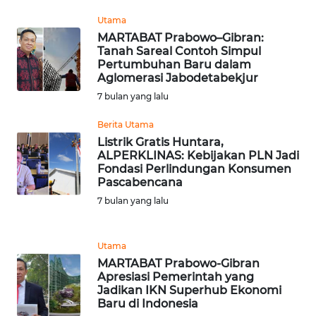
Utama
WN
MARTABAT Prabowo–Gibran:
MALUKU
Tanah Sareal Contoh Simpul
Pertumbuhan Baru dalam
WN
Aglomerasi Jabodetabekjur
MALUT
7 bulan yang lalu
Berita Utama
WN
Listrik Gratis Huntara,
DAIRI
ALPERKLINAS: Kebijakan PLN Jadi
Fondasi Perlindungan Konsumen
WN
Pascabencana
DANAU
7 bulan yang lalu
TOBA
Utama
WN
NIAS
MARTABAT Prabowo-Gibran
Apresiasi Pemerintah yang
Jadikan IKN Superhub Ekonomi
WN
Baru di Indonesia
LANGKAT