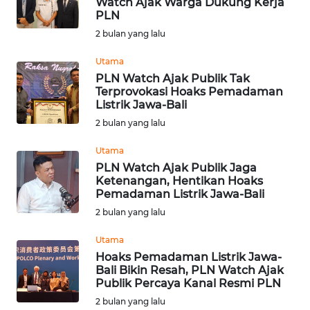
Watch Ajak Warga Dukung Kerja
PLN
Informasi
2 bulan yang lalu
INDEKS
BERITA
Utama
PLN Watch Ajak Publik Tak
Terprovokasi Hoaks Pemadaman
KONTAK
Listrik Jawa-Bali
KAMI
2 bulan yang lalu
INFO
Utama
IKLAN
PLN Watch Ajak Publik Jaga
Ketenangan, Hentikan Hoaks
Pemadaman Listrik Jawa-Bali
TENTANG
2 bulan yang lalu
KAMI
Utama
PEDOMAN
Hoaks Pemadaman Listrik Jawa-
MEDIA
Bali Bikin Resah, PLN Watch Ajak
SIBER
Publik Percaya Kanal Resmi PLN
2 bulan yang lalu