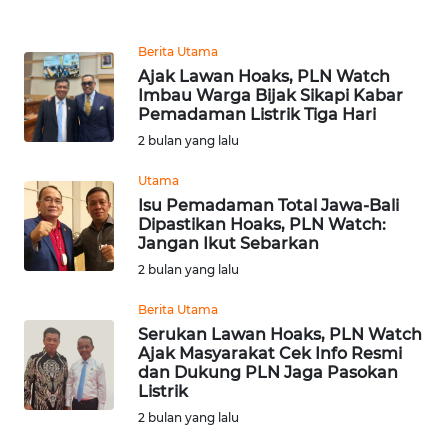
REDAKSI
Berita Utama
KARIR
Ajak Lawan Hoaks, PLN Watch
Imbau Warga Bijak Sikapi Kabar
Pemadaman Listrik Tiga Hari
DISCLAIMER
2 bulan yang lalu
Wahana
Utama
News
Isu Pemadaman Total Jawa-Bali
Regional
Dipastikan Hoaks, PLN Watch:
Jangan Ikut Sebarkan
WN
2 bulan yang lalu
SUMUT
Berita Utama
WN
Serukan Lawan Hoaks, PLN Watch
Ajak Masyarakat Cek Info Resmi
JAKARTA
dan Dukung PLN Jaga Pasokan
Listrik
WN
2 bulan yang lalu
JABAR