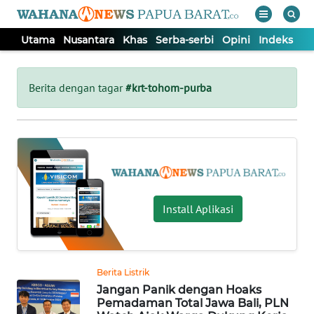
Utama
Nusantara
Khas
Serba-serbi
Opini
Indeks
WAHANA
Tutup
TV
Berita dengan tagar
#krt-tohom-purba
UTAMA
NUSANTARA
KHAS
Install Aplikasi
SERBA-
SERBI
Berita Listrik
Jangan Panik dengan Hoaks
OPINI
Pemadaman Total Jawa Bali, PLN