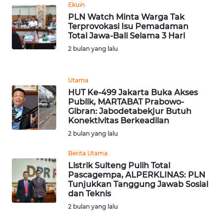
Ekuin
WN
PLN Watch Minta Warga Tak
Terprovokasi Isu Pemadaman
BANTEN
Total Jawa-Bali Selama 3 Hari
2 bulan yang lalu
WN
NTT
Utama
WN
HUT Ke-499 Jakarta Buka Akses
KEPRI
Publik, MARTABAT Prabowo-
Gibran: Jabodetabekjur Butuh
Konektivitas Berkeadilan
WN
2 bulan yang lalu
PAPUA
Berita Utama
WN
Listrik Sulteng Pulih Total
PAPUA
Pascagempa, ALPERKLINAS: PLN
BARAT
Tunjukkan Tanggung Jawab Sosial
dan Teknis
2 bulan yang lalu
WN
RIAU