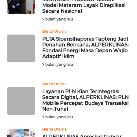
Model Mataram Layak Direplikasi
Secara Nasional
WN
7 bulan yang lalu
BOGOR
Berita Utama
WN
PLTA Sipansihaporas Tapteng Jadi
Penahan Bencana, ALPERKLINAS:
DEPOK
Fondasi Energi Masa Depan Wajib
Adaptif Iklim
WN
7 bulan yang lalu
TAPANULI
UTARA
Berita Utama
WN
Layanan PLN Kian Terintegrasi
SAMOSIR
Secara Digital, ALPERKLINAS: PLN
Mobile Percepat Budaya Transaksi
Non-Tunai
WN
7 bulan yang lalu
PADANG
LAWAS
Berita Utama
ALPERKLINAS Apresiasi Gebyar