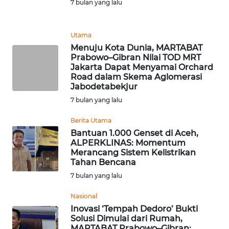
7 bulan yang lalu
WN
TAPANULI
TENGAH
Utama
Menuju Kota Dunia, MARTABAT
WN DELI
Prabowo–Gibran Nilai TOD MRT
SERDANG
Jakarta Dapat Menyamai Orchard
Road dalam Skema Aglomerasi
Jabodetabekjur
WN
7 bulan yang lalu
TEBING
TINGGI
Berita Utama
Bantuan 1.000 Genset di Aceh,
WN
ALPERKLINAS: Momentum
Merancang Sistem Kelistrikan
PAKPAK
Tahan Bencana
7 bulan yang lalu
WN
KARAWANG
Nasional
Inovasi ‘Tempah Dedoro’ Bukti
WN
Solusi Dimulai dari Rumah,
MARTABAT Prabowo–Gibran:
BEKASI