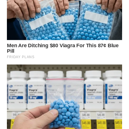
WN
MALUKU
WN
MALUT
WN
DAIRI
WN
DANAU
TOBA
WN
NIAS
WN
LANGKAT