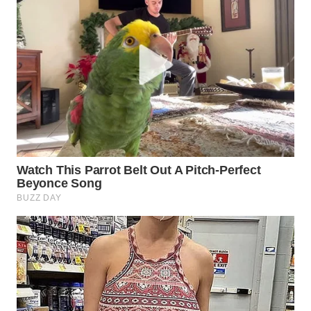
Wahana
Media
Group
WAHANA
NEWS
WAHANA
TANI
WAHANA
ADVOKAT
WAHANA
INFRASTRUKTUR
WAHANA
KONSUMEN