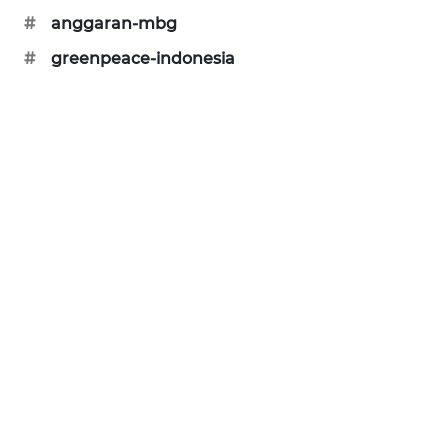
#
anggaran-mbg
KARING
NEWS
#
greenpeace-indonesia
JURNAL
MARITIM
HUMBANG
NEWS
GARONGGANG
NEWS
FISUELRI
ID
ENERGI
NEWS