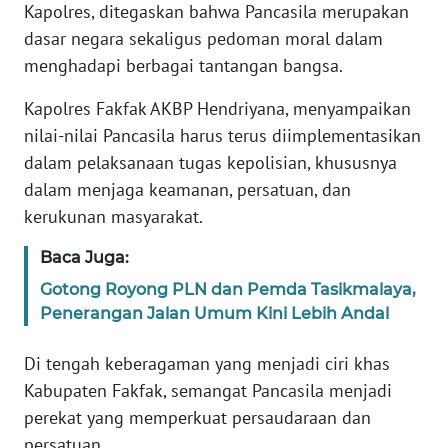
Kapolres, ditegaskan bahwa Pancasila merupakan
WN
dasar negara sekaligus pedoman moral dalam
BANTEN
menghadapi berbagai tantangan bangsa.
WN
Kapolres Fakfak AKBP Hendriyana, menyampaikan
NTT
nilai-nilai Pancasila harus terus diimplementasikan
dalam pelaksanaan tugas kepolisian, khususnya
WN
dalam menjaga keamanan, persatuan, dan
KEPRI
kerukunan masyarakat.
WN
Baca Juga:
PAPUA
Gotong Royong PLN dan Pemda Tasikmalaya,
Penerangan Jalan Umum Kini Lebih Andal
WN
PAPUA
Di tengah keberagaman yang menjadi ciri khas
BARAT
Kabupaten Fakfak, semangat Pancasila menjadi
perekat yang memperkuat persaudaraan dan
WN
persatuan.
RIAU