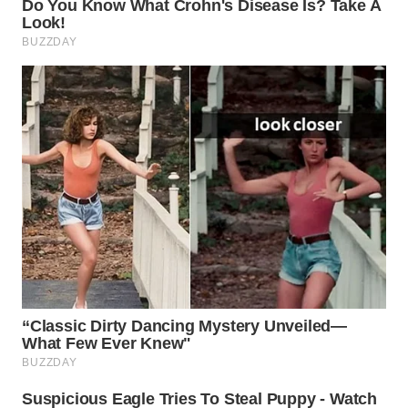
WN
PRIANGAN
TIMUR
WN
SEMARANG
WN
SOLO
WN
BOROBUDUR
WN
MADURA
WN
SURABAYA