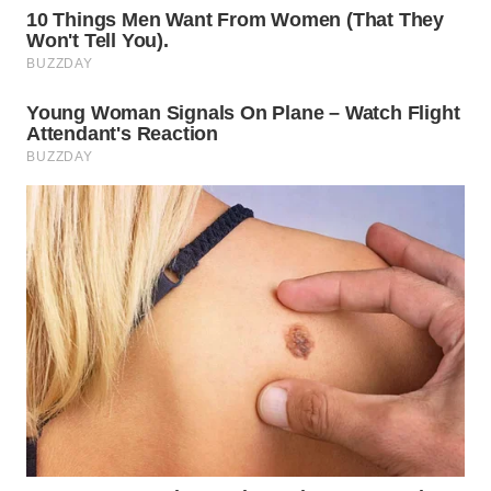
WN
INDRAMAYU
WN
KUNINGAN
WN
MAJALENGKA
WN
SUBANG
WN
SUKABUMI
WN
PURWAKARTA