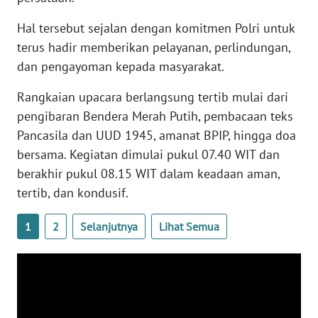
Hal tersebut sejalan dengan komitmen Polri untuk
WN
terus hadir memberikan pelayanan, perlindungan,
SERAMBI
dan pengayoman kepada masyarakat.
WN
Rangkaian upacara berlangsung tertib mulai dari
JAMBI
pengibaran Bendera Merah Putih, pembacaan teks
Pancasila dan UUD 1945, amanat BPIP, hingga doa
WN
bersama. Kegiatan dimulai pukul 07.40 WIT dan
SULTRA
berakhir pukul 08.15 WIT dalam keadaan aman,
tertib, dan kondusif.
WN
NTB
1
2
Selanjutnya
Lihat Semua
WN
SULTENG
WN
SULBAR