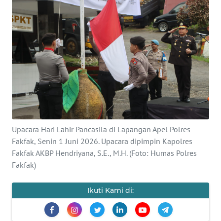
Informasi
INDEKS
BERITA
KONTAK
KAMI
INFO
IKLAN
Upacara Hari Lahir Pancasila di Lapangan Apel Polres
Fakfak, Senin 1 Juni 2026. Upacara dipimpin Kapolres
TENTANG
Fakfak AKBP Hendriyana, S.E., M.H. (Foto: Humas Polres
KAMI
Fakfak)
PEDOMAN
MEDIA
Ikuti Kami di:
SIBER