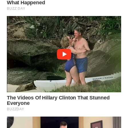
WN
NATUNA
WN
BINTAN
WN
MANDALIKA
WN
LIKUPANG
WN
LABUANBAJO
WN
BORNEO