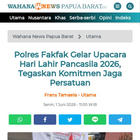
Utama
Nusantara
Khas
Serba-serbi
Opini
Indeks
WAHANA
Tutup
TV
Wahana News Papua Barat
Utama
UTAMA
Polres Fakfak Gelar Upacara
Hari Lahir Pancasila 2026,
NUSANTARA
Tegaskan Komitmen Jaga
Persatuan
KHAS
Frans Tamaela - Utama
Senin, 1 Juni 2026 - 11:00 WIB
SERBA-
SERBI
OPINI