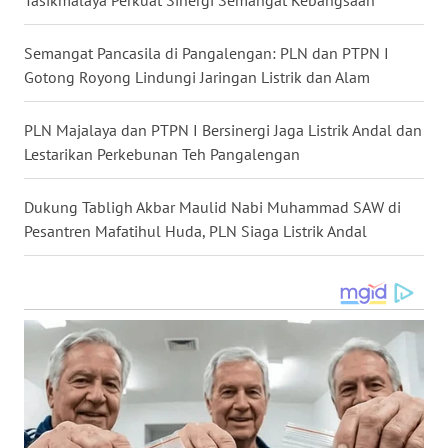
Tasikmalaya Perkuat Sinergi Semangat Kebangsaan
WN
Semangat Pancasila di Pangalengan: PLN dan PTPN I
KALTARA
Gotong Royong Lindungi Jaringan Listrik dan Alam
WN
PLN Majalaya dan PTPN I Bersinergi Jaga Listrik Andal dan
KALSEL
Lestarikan Perkebunan Teh Pangalengan
WN
KALTIM
Dukung Tabligh Akbar Maulid Nabi Muhammad SAW di
Pesantren Mafatihul Huda, PLN Siaga Listrik Andal
WN
SULSEL
WN
GORONTALO
WN
SULUT