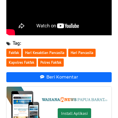
WN
BABEL
WN
SUMBAR
Tag:
WN
Fakfak
Hari Kesaktian Pancasila
Hari Pancasila
SUMSEL
Kapolres Fakfak
Polres Fakfak
WN
BENGKULU
Beri Komentar
WN
LAMPUNG
WN
Install Aplikasi
JATENG