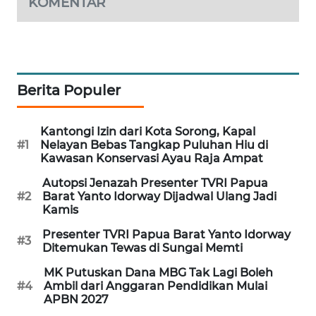
KOMENTAR
PORTAL
KONSUMEN
FORWAMKI
Berita Populer
ALPERKLINAS
Kantongi Izin dari Kota Sorong, Kapal
#1
Nelayan Bebas Tangkap Puluhan Hiu di
FORJASIDA
Kawasan Konservasi Ayau Raja Ampat
Autopsi Jenazah Presenter TVRI Papua
TAMBANG
#2
Barat Yanto Idorway Dijadwal Ulang Jadi
NEWS
Kamis
Presenter TVRI Papua Barat Yanto Idorway
#3
SITUNGIR
Ditemukan Tewas di Sungai Memti
NEWS
MK Putuskan Dana MBG Tak Lagi Boleh
#4
Ambil dari Anggaran Pendidikan Mulai
SIDIKALANG
APBN 2027
NEWS