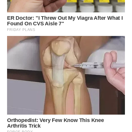
WN
TAPANULI
SELATAN
WN
TANJUNG
LESUNG
WN
KARO
WN
SIMALUNGUN
WN
LABUHANBATU