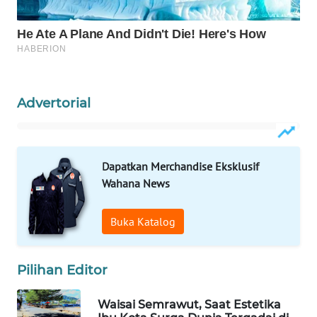
WAHANA
SPORT
WAHANA
UMKM
Advertorial
WAHANA
SELEB
Dapatkan Merchandise Eksklusif
Wahana News
WAHANA
PERSONA
Buka Katalog
WAHANA
OTOMOTIF
Pilihan Editor
WAHANA
Waisai Semrawut, Saat Estetika
HEALTH