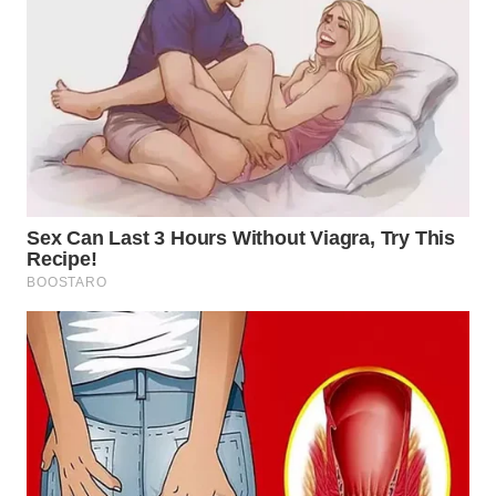
WN
BOGOR
WN
DEPOK
WN
TAPANULI
UTARA
WN
SAMOSIR
WN
PADANG
LAWAS