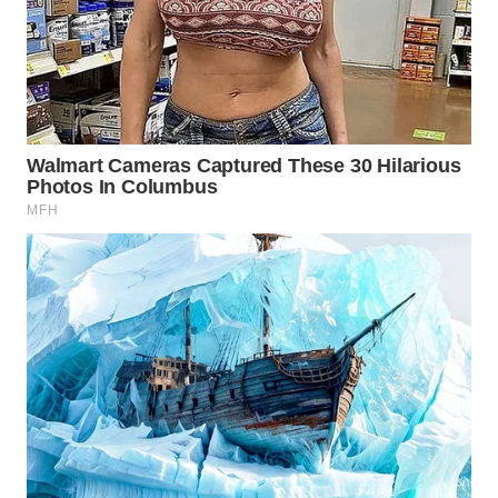
WAHANA
LISTRIK
WAHANA
TRAVEL
WAHANA
TV
WAHANANEWS
ID
WAHANANEWS
CO ID
WAHANANEWS
NET