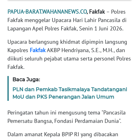
REDAKSI
PAPUA-BARAT.WAHANANEWS.CO
, Fakfak
– Polres
Fakfak menggelar Upacara Hari Lahir Pancasila di
KARIR
Lapangan Apel Polres Fakfak, Senin 1 Juni 2026.
DISCLAIMER
Upacara berlangsung khidmat dipimpin langsung
Kapolres
Fakfak
AKBP Hendriyana, S.E., M.H., dan
Wahana
News
diikuti seluruh pejabat utama serta personel Polres
Regional
Fakfak.
Baca Juga:
WN
SUMUT
PLN dan Pemkab Tasikmalaya Tandatangani
MoU dan PKS Penerangan Jalan Umum
WN
JAKARTA
Peringatan tahun ini mengusung tema "Pancasila
Pemersatu Bangsa, Fondasi Perdamaian Dunia".
WN
JABAR
Dalam amanat Kepala BPIP RI yang dibacakan