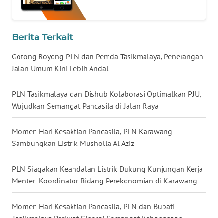
WN
NUSANTARA
Berita Terkait
WN
Gotong Royong PLN dan Pemda Tasikmalaya, Penerangan
JOGJA
Jalan Umum Kini Lebih Andal
WN
PLN Tasikmalaya dan Dishub Kolaborasi Optimalkan PJU,
JATIM
Wujudkan Semangat Pancasila di Jalan Raya
WN
Momen Hari Kesaktian Pancasila, PLN Karawang
BALI
Sambungkan Listrik Musholla Al Aziz
WN
PLN Siagakan Keandalan Listrik Dukung Kunjungan Kerja
KALBAR
Menteri Koordinator Bidang Perekonomian di Karawang
WN
Momen Hari Kesaktian Pancasila, PLN dan Bupati
KALTENG