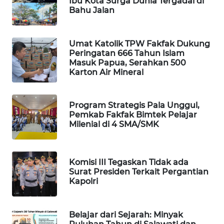
Ibu Kota Surga Dunia Tergadai di
Bahu Jalan
WAHANA
DESA
WISATA
Umat Katolik TPW Fakfak Dukung
Peringatan 666 Tahun Islam
Masuk Papua, Serahkan 500
LAPAK
Karton Air Mineral
WAHANA
Wahana
Program Strategis Pala Unggul,
Network
Pemkab Fakfak Bimtek Pelajar
Milenial di 4 SMA/SMK
KONSUMEN
LISTRIK
Komisi III Tegaskan Tidak ada
Surat Presiden Terkait Pergantian
MASYARAKAT
Kapolri
KELISTRIKAN
WALINKI
Belajar dari Sejarah: Minyak
ID