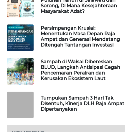
Puluhan Tahun di Salawati dan
Sorong, Di Mana Kesejahteraan
Masyarakat Adat?
MAWAKA
ID
Persimpangan Krusial:
Menentukan Masa Depan Raja
MARTABAT
Ampat dan Generasi Mendatang
NET
Ditengah Tantangan Investasi
PLN
Sampah di Waisai Dibereskan
WATCH
BLUD, Langkah Antisipasi Cegah
Pencemaran Perairan dan
Kerusakan Ekosistem Laut
MKLI
LPKKI
Tumpukan Sampah 3 Hari Tak
Disentuh, Kinerja DLH Raja Ampat
Dipertanyakan
LKKI
KOPEKLIN