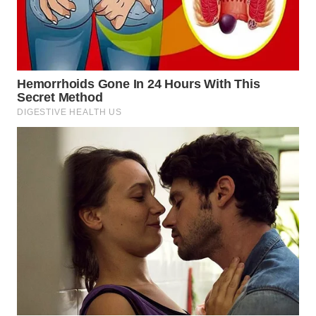
WN
SUMEDANG
WN
CIANJUR
WN
KEPULAUAN
SERIBU
WN
TANGERANG
WN
BINJAI
WN
CIREBON