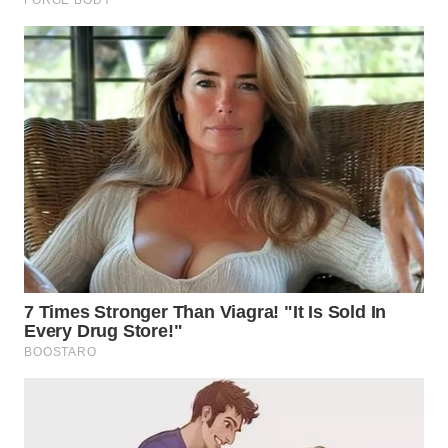
WN
TAPANULI
TENGAH
WN DELI
SERDANG
WN
TEBING
TINGGI
WN
PAKPAK
WN
KARAWANG
WN
BEKASI