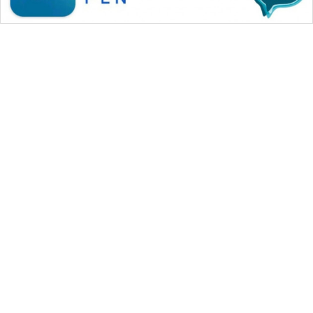
WAHANA MEDIA GROUP
|
|
|
WAHANA NEWS co
WAHANA TANI
WAHANA ADVOKAT
|
|
WAHANA INFRASTRUKTUR
WAHANA KONSUMEN
|
|
|
WAHANA LISTRIK
WAHANA TRAVEL
WAHANA TV
|
|
|
WAHANANEWS id
WAHANANEWS CO ID
WAHANANEWS NET
|
|
|
WAHANA SPORT ID
Wahana UMKM
Wahana Seleb
|
|
|
Wahana Persona
Wahana Otomotif
Wahana Health
|
Wahana Desa Wisata
Lapak Wahana