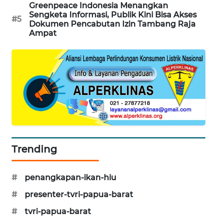
Greenpeace Indonesia Menangkan
Sengketa Informasi, Publik Kini Bisa Akses
#5
SIBARAGAS
Dokumen Pencabutan Izin Tambang Raja
NEWS
Ampat
METRO
SIANTAR
NEWS
METRO
MEDAN
NEWS
Trending
METRO
JAKARTA
NEWS
#
penangkapan-ikan-hiu
#
presenter-tvri-papua-barat
KRT
NEWS
#
tvri-papua-barat