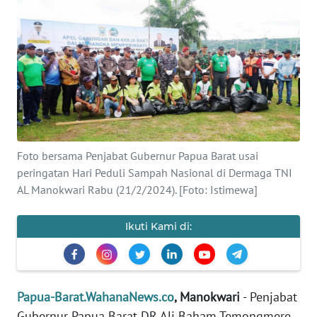
Informasi
INDEKS
BERITA
KONTAK
KAMI
INFO
Foto bersama Penjabat Gubernur Papua Barat usai
IKLAN
peringatan Hari Peduli Sampah Nasional di Dermaga TNI
AL Manokwari Rabu (21/2/2024). [Foto: Istimewa]
TENTANG
KAMI
Ikuti Kami di:
PEDOMAN
MEDIA
SIBER
Papua-Barat.WahanaNews.co
, Manokwari
- Penjabat
Gubernur Papua Barat DR Ali Baham Temongmere