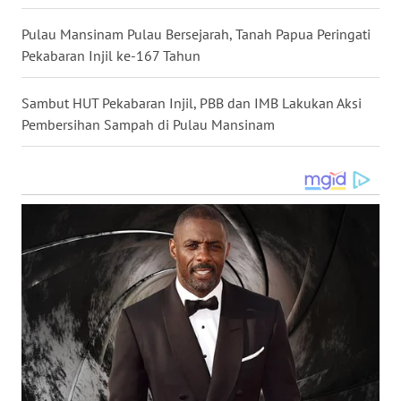
Pulau Mansinam Pulau Bersejarah, Tanah Papua Peringati
WN
Pekabaran Injil ke-167 Tahun
TAPANULI
SELATAN
Sambut HUT Pekabaran Injil, PBB dan IMB Lakukan Aksi
Pembersihan Sampah di Pulau Mansinam
WN
TANJUNG
LESUNG
WN
KARO
WN
SIMALUNGUN
WN
LABUHANBATU