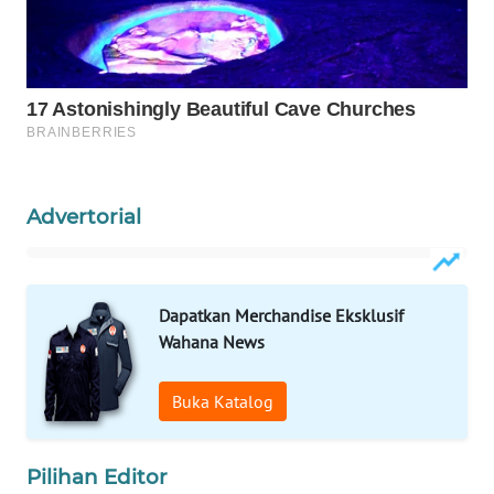
WAHANA
DESA
WISATA
LAPAK
WAHANA
Advertorial
Wahana
Network
KONSUMEN
Dapatkan Merchandise Eksklusif
LISTRIK
Wahana News
MASYARAKAT
Buka Katalog
KELISTRIKAN
WALINKI
Pilihan Editor
ID