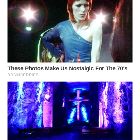
WAHANA
SPORT
WAHANA
UMKM
WAHANA
SELEB
WAHANA
PERSONA
WAHANA
OTOMOTIF
WAHANA
HEALTH