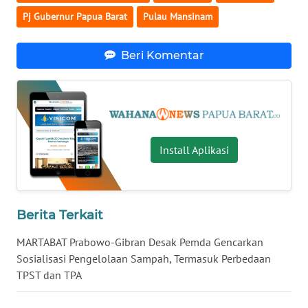
Pj Gubernur Papua Barat
Pulau Mansinam
WN
KALTARA
Beri Komentar
WN
KALSEL
WN
KALTIM
Install Aplikasi
WN
SULSEL
Berita Terkait
WN
MARTABAT Prabowo-Gibran Desak Pemda Gencarkan
GORONTALO
Sosialisasi Pengelolaan Sampah, Termasuk Perbedaan
TPST dan TPA
WN
SULUT