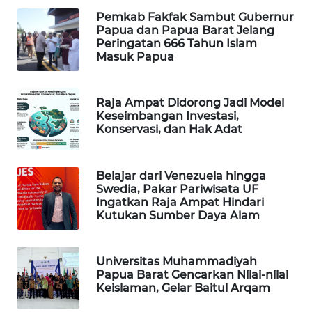
Pemkab Fakfak Sambut Gubernur
Papua dan Papua Barat Jelang
MAWAKA
Peringatan 666 Tahun Islam
ID
Masuk Papua
MARTABAT
NET
Raja Ampat Didorong Jadi Model
Keseimbangan Investasi,
Konservasi, dan Hak Adat
PLN
WATCH
Belajar dari Venezuela hingga
Swedia, Pakar Pariwisata UF
MKLI
Ingatkan Raja Ampat Hindari
Kutukan Sumber Daya Alam
LPKKI
Universitas Muhammadiyah
LKKI
Papua Barat Gencarkan Nilai-nilai
Keislaman, Gelar Baitul Arqam
KOPEKLIN