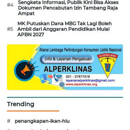
Sengketa Informasi, Publik Kini Bisa Akses
#4
Dokumen Pencabutan Izin Tambang Raja
KARING
Ampat
NEWS
MK Putuskan Dana MBG Tak Lagi Boleh
#5
Ambil dari Anggaran Pendidikan Mulai
JURNAL
APBN 2027
MARITIM
HUMBANG
NEWS
GARONGGANG
NEWS
FISUELRI
ID
Trending
ENERGI
#
penangkapan-ikan-hiu
NEWS