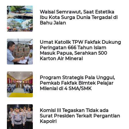
PORTAL
Waisai Semrawut, Saat Estetika
KONSUMEN
Ibu Kota Surga Dunia Tergadai di
Bahu Jalan
FORWAMKI
Umat Katolik TPW Fakfak Dukung
ALPERKLINAS
Peringatan 666 Tahun Islam
Masuk Papua, Serahkan 500
Karton Air Mineral
FORJASIDA
TAMBANG
Program Strategis Pala Unggul,
Pemkab Fakfak Bimtek Pelajar
NEWS
Milenial di 4 SMA/SMK
SITUNGIR
NEWS
Komisi III Tegaskan Tidak ada
Surat Presiden Terkait Pergantian
SIDIKALANG
Kapolri
NEWS