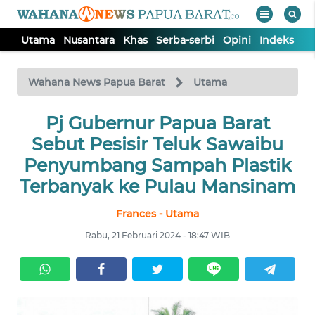
Utama
Nusantara
Khas
Serba-serbi
Opini
Indeks
WAHANA
Tutup
TV
Wahana News Papua Barat
Utama
UTAMA
Pj Gubernur Papua Barat
Sebut Pesisir Teluk Sawaibu
NUSANTARA
Penyumbang Sampah Plastik
Terbanyak ke Pulau Mansinam
KHAS
Frances - Utama
Rabu, 21 Februari 2024 - 18:47 WIB
SERBA-
SERBI
OPINI