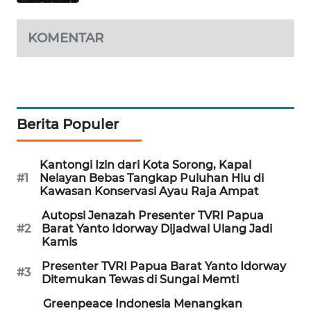
SIBARAGAS
KOMENTAR
NEWS
METRO
SIANTAR
NEWS
Berita Populer
METRO
MEDAN
Kantongi Izin dari Kota Sorong, Kapal
NEWS
#1
Nelayan Bebas Tangkap Puluhan Hiu di
Kawasan Konservasi Ayau Raja Ampat
METRO
Autopsi Jenazah Presenter TVRI Papua
JAKARTA
#2
Barat Yanto Idorway Dijadwal Ulang Jadi
Kamis
NEWS
Presenter TVRI Papua Barat Yanto Idorway
#3
Ditemukan Tewas di Sungai Memti
KRT
NEWS
Greenpeace Indonesia Menangkan