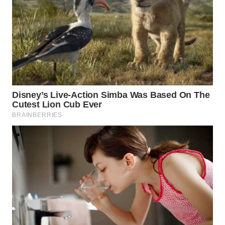
WN
INDRAMAYU
WN
KUNINGAN
WN
MAJALENGKA
WN
SUBANG
WN
SUKABUMI
WN
PURWAKARTA