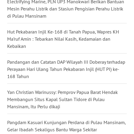
Electrifying Marine, PLN UP3 Manokwari Berikan Bantuan
Mesin Perahu Listrik dan Stasiun Pengisian Perahu Listrik
WN
di Pulau Mansinam
MALUKU
Hut Pekabaran Injil Ke-168 di Tanah Papua, Wapres KH
WN
MALUT
Ma’ruf Amin : Tebarkan Nilai Kasih, Kedamaian dan
Kebaikan
WN
DAIRI
Pandangan dan Catatan DAP Wilayah III Doberay terhadap
Perayaan Hari Ulang Tahun Pekabaran Injil (HUT PI) ke-
168 Tahun
WN
DANAU
TOBA
Yan Christian Warinussy: Pemprov Papua Barat Hendak
Membangun Situs Kapal Sultan Tidore di Pulau
WN
Mansinam, Itu Perlu dikaji
NIAS
Pangdam Kasuari Kunjungan Perdana di Pulau Mansinam,
WN
Gelar Ibadah Sekaligus Bantu Warga Sekitar
LANGKAT