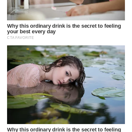
WN
PRIANGAN
TIMUR
WN
SEMARANG
WN
SOLO
WN
BOROBUDUR
WN
MADURA
WN
SURABAYA