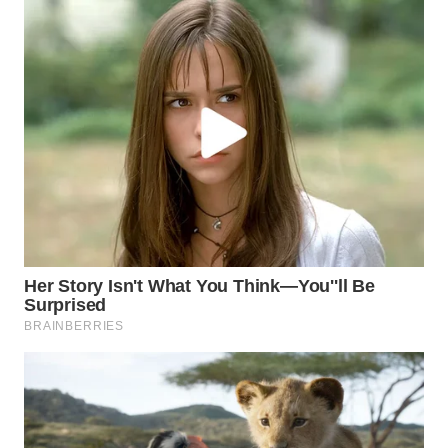
WN
SUMEDANG
WN
CIANJUR
WN
KEPULAUAN
SERIBU
WN
TANGERANG
WN
BINJAI
WN
CIREBON