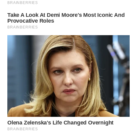
WN
BOGOR
WN
DEPOK
WN
TAPANULI
UTARA
WN
SAMOSIR
WN
PADANG
LAWAS