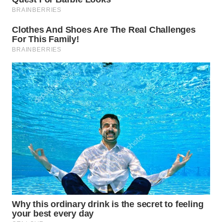
Wahana
Media
Group
WAHANA
NEWS
WAHANA
TANI
WAHANA
ADVOKAT
WAHANA
INFRASTRUKTUR
WAHANA
KONSUMEN