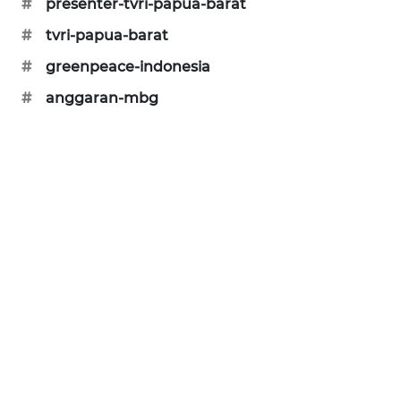
#
presenter-tvri-papua-barat
CILEUNGSI
#
tvri-papua-barat
NEWS
#
greenpeace-indonesia
BERKAT
#
anggaran-mbg
NEWS
BERAMPU
NEWS
ANUGERAH
NEWS
AKHLAK
ID
PERAPKI
NEWS