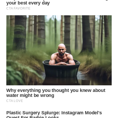
WN
NATUNA
WN
BINTAN
WN
MANDALIKA
WN
LIKUPANG
WN
LABUANBAJO
WN
BORNEO