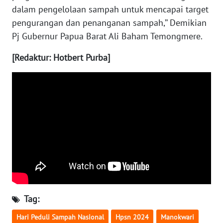
dalam pengelolaan sampah untuk mencapai target
WN
pengurangan dan penanganan sampah,’’ Demikian
NUSANTARA
Pj Gubernur Papua Barat Ali Baham Temongmere.
[Redaktur: Hotbert Purba]
WN
JOGJA
WN
JATIM
WN
BALI
WN
KALBAR
Tag:
WN
KALTENG
Hari Peduli Sampah Nasional
Hpsn 2024
Manokwari