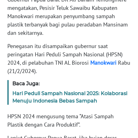
REDAKSI
mengatakan, Pesisir Teluk Sawaibu Kabupaten
Manokwari merupakan penyumbang sampah
KARIR
plastik terbanyak bagi pulau peradaban Mansinam
dan sekitarnya.
DISCLAIMER
Penegasan itu disampaikan gubernur saat
Wahana
peringatan Hari Peduli Sampah Nasional (HPSN)
News
2024, di pelabuhan TNI AL Biorosi
Manokwari
Rabu
Regional
(21/2/2024).
WN
Baca Juga:
SUMUT
Hari Peduli Sampah Nasional 2025: Kolaborasi
Menuju Indonesia Bebas Sampah
WN
JAKARTA
HPSN 2024 mengusung tema “Atasi Sampah
Plastik dengan Cara Produktif”.
WN
JABAR
Lanjut Gubernur Papua Barat, jika hujan deras