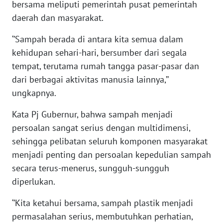
bersama meliputi pemerintah pusat pemerintah
daerah dan masyarakat.
WN
SERAMBI
‘’Sampah berada di antara kita semua dalam
kehidupan sehari-hari, bersumber dari segala
WN
tempat, terutama rumah tangga pasar-pasar dan
JAMBI
dari berbagai aktivitas manusia lainnya,’’
ungkapnya.
WN
SULTRA
Kata Pj Gubernur, bahwa sampah menjadi
persoalan sangat serius dengan multidimensi,
WN
sehingga pelibatan seluruh komponen masyarakat
NTB
menjadi penting dan persoalan kepedulian sampah
secara terus-menerus, sungguh-sungguh
WN
diperlukan.
SULTENG
‘’Kita ketahui bersama, sampah plastik menjadi
WN
permasalahan serius, membutuhkan perhatian,
SULBAR