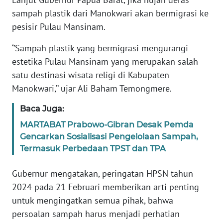
sampah plastik dari Manokwari akan bermigrasi ke
WN
pesisir Pulau Mansinam.
BANTEN
‘’Sampah plastik yang bermigrasi mengurangi
WN
estetika Pulau Mansinam yang merupakan salah
NTT
satu destinasi wisata religi di Kabupaten
Manokwari,’’ ujar Ali Baham Temongmere.
WN
KEPRI
Baca Juga:
MARTABAT Prabowo-Gibran Desak Pemda
WN
Gencarkan Sosialisasi Pengelolaan Sampah,
PAPUA
Termasuk Perbedaan TPST dan TPA
WN
Gubernur mengatakan, peringatan HPSN tahun
PAPUA
BARAT
2024 pada 21 Februari memberikan arti penting
untuk mengingatkan semua pihak, bahwa
WN
persoalan sampah harus menjadi perhatian
RIAU