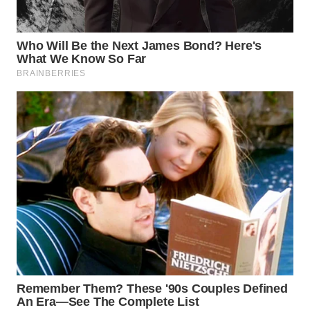
WN
TAPANULI
TENGAH
WN DELI
SERDANG
WN
TEBING
TINGGI
WN
PAKPAK
WN
KARAWANG
WN
BEKASI