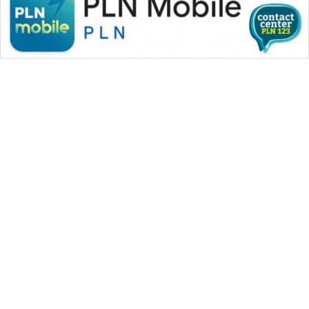
WAHANA MEDIA GROUP
|
|
|
WAHANA NEWS co
WAHANA TANI
WAHANA ADVOKAT
|
|
WAHANA INFRASTRUKTUR
WAHANA KONSUMEN
|
|
|
WAHANA LISTRIK
WAHANA TRAVEL
WAHANA TV
|
|
|
WAHANANEWS id
WAHANANEWS CO ID
WAHANANEWS NET
|
|
|
WAHANA SPORT ID
Wahana UMKM
Wahana Seleb