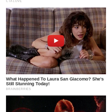
WAHANA
LISTRIK
WAHANA
TRAVEL
WAHANA
TV
WAHANANEWS
ID
WAHANANEWS
CO ID
WAHANANEWS
NET