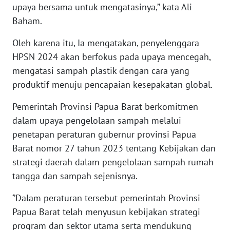
upaya bersama untuk mengatasinya,’’ kata Ali
Baham.
WN
BABEL
Oleh karena itu, Ia mengatakan, penyelenggara
HPSN 2024 akan berfokus pada upaya mencegah,
WN
mengatasi sampah plastik dengan cara yang
SUMBAR
produktif menuju pencapaian kesepakatan global.
WN
Pemerintah Provinsi Papua Barat berkomitmen
SUMSEL
dalam upaya pengelolaan sampah melalui
penetapan peraturan gubernur provinsi Papua
WN
Barat nomor 27 tahun 2023 tentang Kebijakan dan
BENGKULU
strategi daerah dalam pengelolaan sampah rumah
tangga dan sampah sejenisnya.
WN
LAMPUNG
‘’Dalam peraturan tersebut pemerintah Provinsi
Papua Barat telah menyusun kebijakan strategi
WN
JATENG
program dan sektor utama serta mendukung