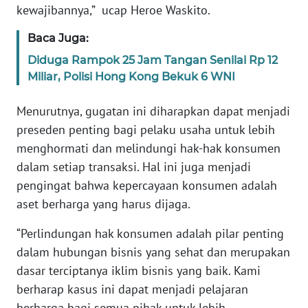
kewajibannya,” ucap Heroe Waskito.
WN
Baca Juga:
SERAMBI
Diduga Rampok 25 Jam Tangan Senilai Rp 12
Miliar, Polisi Hong Kong Bekuk 6 WNI
WN
JAMBI
Menurutnya, gugatan ini diharapkan dapat menjadi
preseden penting bagi pelaku usaha untuk lebih
WN
menghormati dan melindungi hak-hak konsumen
SULTRA
dalam setiap transaksi. Hal ini juga menjadi
pengingat bahwa kepercayaan konsumen adalah
WN
NTB
aset berharga yang harus dijaga.
“Perlindungan hak konsumen adalah pilar penting
WN
dalam hubungan bisnis yang sehat dan merupakan
SULTENG
dasar terciptanya iklim bisnis yang baik. Kami
berharap kasus ini dapat menjadi pelajaran
WN
SULBAR
berharga bagi semua pihak untuk lebih