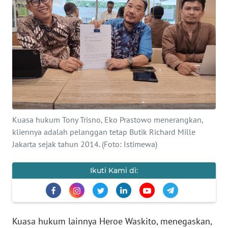
Informasi
INDEKS
BERITA
KONTAK
KAMI
INFO
Kuasa hukum Tony Trisno, Eko Prastowo menerangkan,
IKLAN
kliennya adalah pelanggan tetap Butik Richard Mille
Jakarta sejak tahun 2014. (Foto: Istimewa)
TENTANG
KAMI
Ikuti Kami di:
PEDOMAN
MEDIA
SIBER
Kuasa hukum lainnya Heroe Waskito, menegaskan,