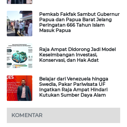
MAWAKA
Pemkab Fakfak Sambut Gubernur
Papua dan Papua Barat Jelang
ID
Peringatan 666 Tahun Islam
Masuk Papua
MARTABAT
NET
Raja Ampat Didorong Jadi Model
Keseimbangan Investasi,
PLN
Konservasi, dan Hak Adat
WATCH
MKLI
Belajar dari Venezuela hingga
Swedia, Pakar Pariwisata UF
Ingatkan Raja Ampat Hindari
LPKKI
Kutukan Sumber Daya Alam
LKKI
KOMENTAR
KOPEKLIN