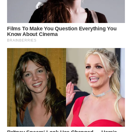
WN
TAPANULI
SELATAN
WN
TANJUNG
LESUNG
WN
KARO
WN
SIMALUNGUN
WN
LABUHANBATU