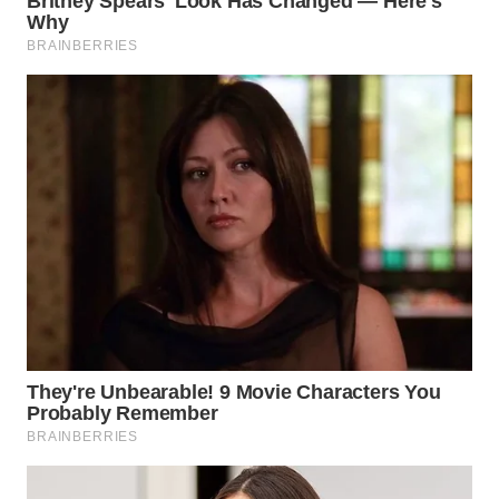
WN
TAPANULI
TENGAH
WN DELI
SERDANG
WN
TEBING
TINGGI
WN
PAKPAK
WN
KARAWANG
WN
BEKASI