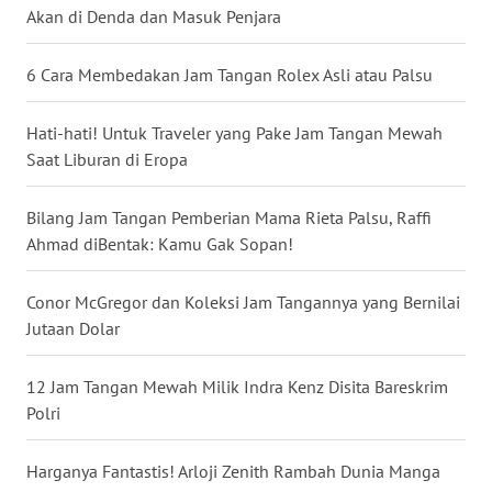
Akan di Denda dan Masuk Penjara
WN
KALTARA
6 Cara Membedakan Jam Tangan Rolex Asli atau Palsu
WN
Hati-hati! Untuk Traveler yang Pake Jam Tangan Mewah
KALSEL
Saat Liburan di Eropa
WN
Bilang Jam Tangan Pemberian Mama Rieta Palsu, Raffi
KALTIM
Ahmad diBentak: Kamu Gak Sopan!
WN
Conor McGregor dan Koleksi Jam Tangannya yang Bernilai
SULSEL
Jutaan Dolar
WN
12 Jam Tangan Mewah Milik Indra Kenz Disita Bareskrim
GORONTALO
Polri
WN
SULUT
Harganya Fantastis! Arloji Zenith Rambah Dunia Manga