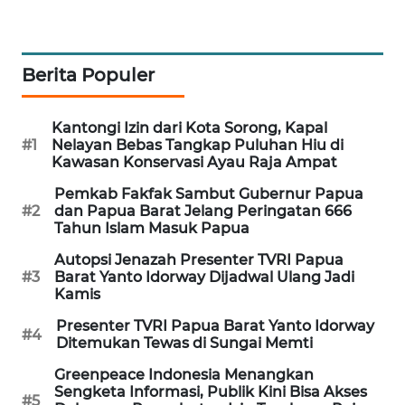
PORTAL
KONSUMEN
Berita Populer
FORWAMKI
Kantongi Izin dari Kota Sorong, Kapal
#1
Nelayan Bebas Tangkap Puluhan Hiu di
ALPERKLINAS
Kawasan Konservasi Ayau Raja Ampat
Pemkab Fakfak Sambut Gubernur Papua
FORJASIDA
#2
dan Papua Barat Jelang Peringatan 666
Tahun Islam Masuk Papua
TAMBANG
Autopsi Jenazah Presenter TVRI Papua
NEWS
#3
Barat Yanto Idorway Dijadwal Ulang Jadi
Kamis
SITUNGIR
Presenter TVRI Papua Barat Yanto Idorway
NEWS
#4
Ditemukan Tewas di Sungai Memti
Greenpeace Indonesia Menangkan
SIDIKALANG
Sengketa Informasi, Publik Kini Bisa Akses
NEWS
#5