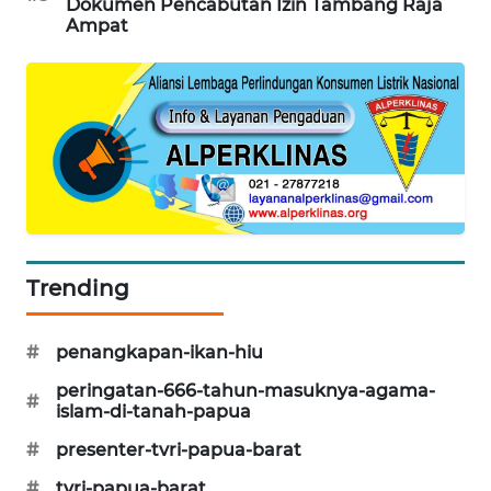
Dokumen Pencabutan Izin Tambang Raja
Ampat
SIBARAGAS
NEWS
METRO
SIANTAR
NEWS
METRO
MEDAN
NEWS
Trending
METRO
#
penangkapan-ikan-hiu
JAKARTA
NEWS
peringatan-666-tahun-masuknya-agama-
#
islam-di-tanah-papua
KRT
#
presenter-tvri-papua-barat
NEWS
#
tvri-papua-barat