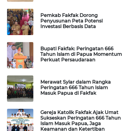
WAHANA
Pemkab Fakfak Dorong
DESA
Penyusunan Peta Potensi
WISATA
Investasi Berbasis Data
LAPAK
WAHANA
Bupati Fakfak: Peringatan 666
Tahun Islam di Papua Momentum
Perkuat Persaudaraan
Wahana
Network
KONSUMEN
Merawat Syiar dalam Rangka
LISTRIK
Peringatan 666 Tahun Islam
Masuk Papua di Fakfak
MASYARAKAT
KELISTRIKAN
Gereja Katolik Fakfak Ajak Umat
Sukseskan Peringatan 666 Tahun
Islam Masuk Papua, Jaga
WALINKI
Keamanan dan Ketertiban
ID