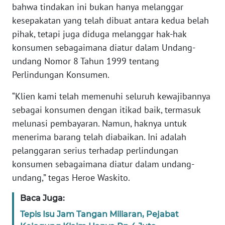
REDAKSI
bahwa tindakan ini bukan hanya melanggar
kesepakatan yang telah dibuat antara kedua belah
KARIR
pihak, tetapi juga diduga melanggar hak-hak
konsumen sebagaimana diatur dalam Undang-
DISCLAIMER
undang Nomor 8 Tahun 1999 tentang
Perlindungan Konsumen.
Wahana
News
“Klien kami telah memenuhi seluruh kewajibannya
Regional
sebagai konsumen dengan itikad baik, termasuk
melunasi pembayaran. Namun, haknya untuk
WN
menerima barang telah diabaikan. Ini adalah
SUMUT
pelanggaran serius terhadap perlindungan
konsumen sebagaimana diatur dalam undang-
WN
undang,” tegas Heroe Waskito.
JAKARTA
Baca Juga:
WN
Tepis Isu Jam Tangan Miliaran, Pejabat
JABAR