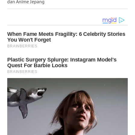
dan Anime Jepang
WN
MALUKU
WN
MALUT
WN
DAIRI
WN
DANAU
TOBA
WN
NIAS
WN
LANGKAT