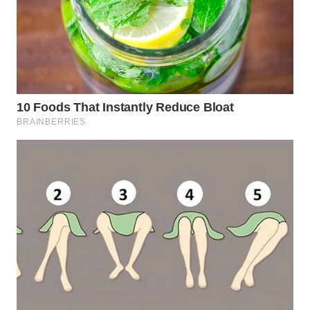
WN
SUMEDANG
WN
CIANJUR
WN
KEPULAUAN
SERIBU
WN
TANGERANG
WN
BINJAI
WN
CIREBON