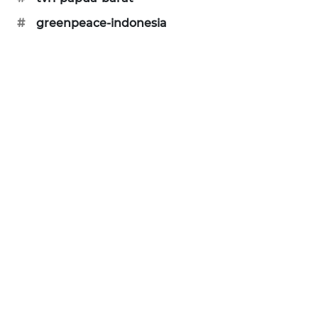
KARING
#
greenpeace-indonesia
NEWS
JURNAL
MARITIM
HUMBANG
NEWS
GARONGGANG
NEWS
FISUELRI
ID
ENERGI
NEWS