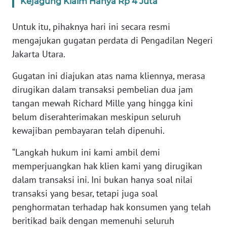
Kejagung Klaim Hanya Rp 4 Juta
WN
Untuk itu, pihaknya hari ini secara resmi
BANTEN
mengajukan gugatan perdata di Pengadilan Negeri
Jakarta Utara.
WN
NTT
Gugatan ini diajukan atas nama kliennya, merasa
dirugikan dalam transaksi pembelian dua jam
WN
KEPRI
tangan mewah Richard Mille yang hingga kini
belum diserahterimakan meskipun seluruh
WN
kewajiban pembayaran telah dipenuhi.
PAPUA
“Langkah hukum ini kami ambil demi
memperjuangkan hak klien kami yang dirugikan
WN
PAPUA
dalam transaksi ini. Ini bukan hanya soal nilai
BARAT
transaksi yang besar, tetapi juga soal
penghormatan terhadap hak konsumen yang telah
WN
beritikad baik dengan memenuhi seluruh
RIAU