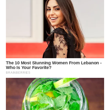
WN
BOGOR
WN
DEPOK
WN
TAPANULI
UTARA
WN
SAMOSIR
WN
PADANG
LAWAS