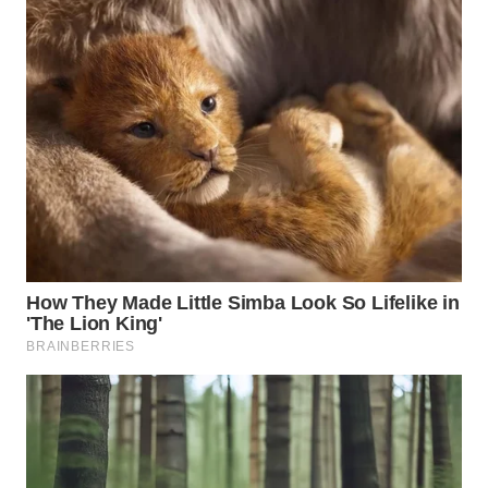
WN
NATUNA
WN
BINTAN
WN
MANDALIKA
WN
LIKUPANG
WN
LABUANBAJO
WN
BORNEO