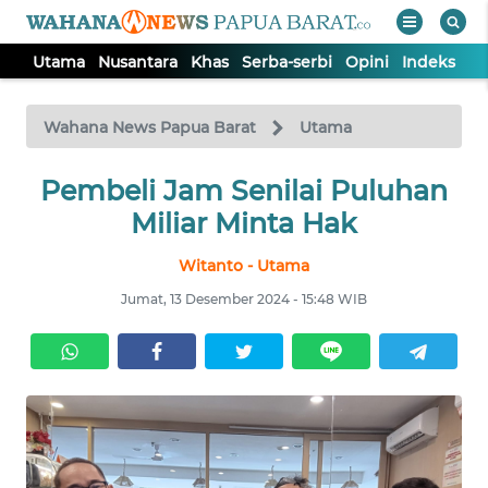
Utama
Nusantara
Khas
Serba-serbi
Opini
Indeks
WAHANA
Tutup
TV
Wahana News Papua Barat
Utama
UTAMA
Pembeli Jam Senilai Puluhan
Miliar Minta Hak
NUSANTARA
Witanto - Utama
Jumat, 13 Desember 2024 - 15:48 WIB
KHAS
SERBA-
SERBI
OPINI