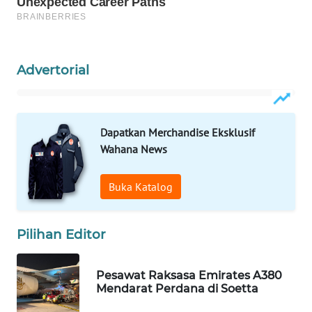
WAHANA
SPORT
Advertorial
WAHANA
UMKM
WAHANA
Dapatkan Merchandise Eksklusif
SELEB
Wahana News
WAHANA
Buka Katalog
PERSONA
Pilihan Editor
WAHANA
OTOMOTIF
Pesawat Raksasa Emirates A380
WAHANA
Mendarat Perdana di Soetta
HEALTH