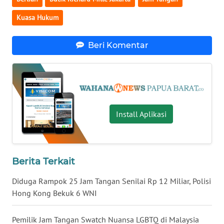
Kuasa Hukum
WN
NUSANTARA
Beri Komentar
WN
JOGJA
WN
JATIM
Install Aplikasi
WN
BALI
Berita Terkait
WN
KALBAR
Diduga Rampok 25 Jam Tangan Senilai Rp 12 Miliar, Polisi
Hong Kong Bekuk 6 WNI
WN
KALTENG
Pemilik Jam Tangan Swatch Nuansa LGBTQ di Malaysia