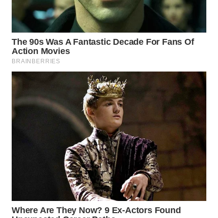
WAHANA
LISTRIK
WAHANA
TRAVEL
WAHANA
TV
WAHANANEWS
ID
WAHANANEWS
CO ID
WAHANANEWS
NET