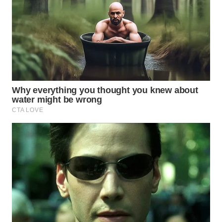
Wahana
Media
Group
WAHANA
NEWS
WAHANA
TANI
WAHANA
ADVOKAT
WAHANA
INFRASTRUKTUR
WAHANA
KONSUMEN