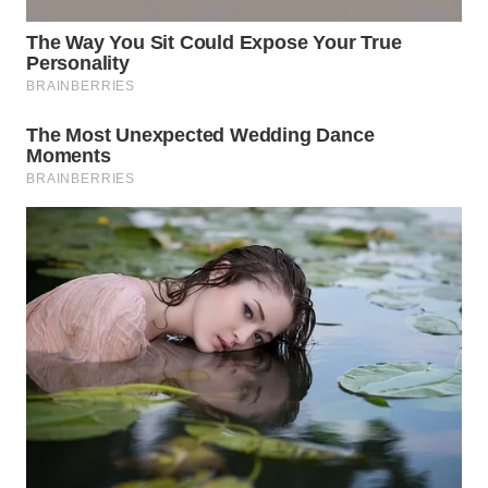
WN
INDRAMAYU
WN
KUNINGAN
WN
MAJALENGKA
WN
SUBANG
WN
SUKABUMI
WN
PURWAKARTA