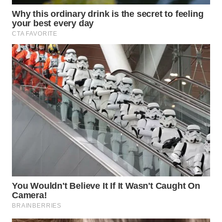
WN
PRIANGAN
TIMUR
WN
SEMARANG
WN
SOLO
WN
BOROBUDUR
WN
MADURA
WN
SURABAYA