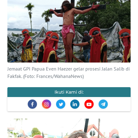
Informasi
INDEKS
BERITA
KONTAK
KAMI
INFO
Jemaat GPI Papua Even Haezer gelar prosesi Jalan Salib di
IKLAN
Fakfak. (Foto: Frances/WahanaNews)
TENTANG
Ikuti Kami di:
KAMI
PEDOMAN
MEDIA
SIBER