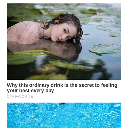
Wahana
Media
Group
WAHANA
NEWS
WAHANA
TANI
WAHANA
ADVOKAT
WAHANA
INFRASTRUKTUR
WAHANA
KONSUMEN