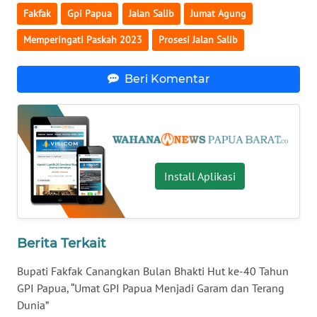
Fakfak
Gpi Papua
Jalan Salib
Jumat Agung
WN
Memperingati Paskah 2023
Prosesi Jalan Salib
SERAMBI
Beri Komentar
WN
JAMBI
WN
SULTRA
Install Aplikasi
WN
NTB
Berita Terkait
WN
SULTENG
Bupati Fakfak Canangkan Bulan Bhakti Hut ke-40 Tahun
GPI Papua, “Umat GPI Papua Menjadi Garam dan Terang
WN
Dunia”
SULBAR