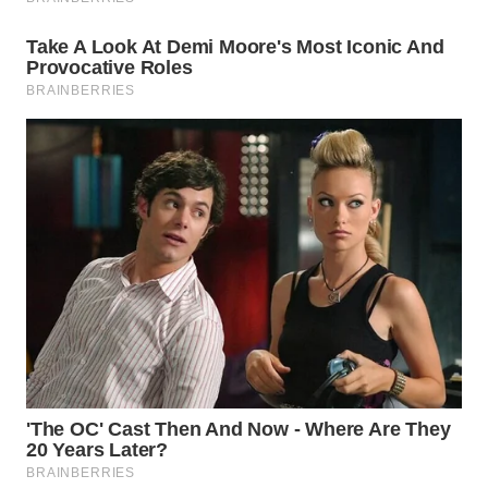
WN
NATUNA
WN
BINTAN
WN
MANDALIKA
WN
LIKUPANG
WN
LABUANBAJO
WN
BORNEO