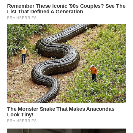
WN
BOGOR
WN
DEPOK
WN
TAPANULI
UTARA
WN
SAMOSIR
WN
PADANG
LAWAS