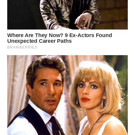
WN
TAPANULI
TENGAH
WN DELI
SERDANG
WN
TEBING
TINGGI
WN
PAKPAK
WN
KARAWANG
WN
BEKASI