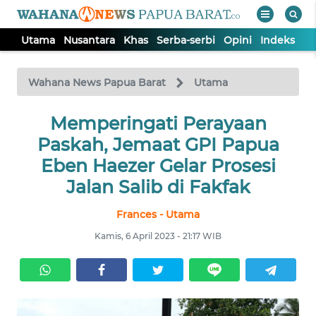
Utama
Nusantara
Khas
Serba-serbi
Opini
Indeks
WAHANA
Tutup
TV
Wahana News Papua Barat
Utama
UTAMA
Memperingati Perayaan
Paskah, Jemaat GPI Papua
NUSANTARA
Eben Haezer Gelar Prosesi
Jalan Salib di Fakfak
KHAS
Frances - Utama
Kamis, 6 April 2023 - 21:17 WIB
SERBA-
SERBI
OPINI