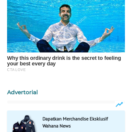
WAHANA
LISTRIK
WAHANA
TRAVEL
WAHANA
TV
WAHANANEWS
ID
Advertorial
WAHANANEWS
CO ID
Dapatkan Merchandise Eksklusif
WAHANANEWS
Wahana News
NET