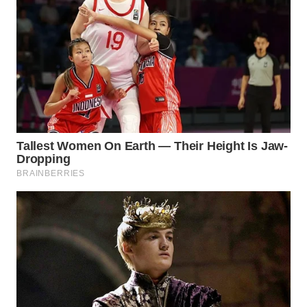
WN
TAPANULI
SELATAN
WN
TANJUNG
LESUNG
WN
KARO
WN
SIMALUNGUN
WN
LABUHANBATU