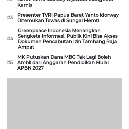
Kamis
PORTAL
Presenter TVRI Papua Barat Yanto Idorway
KONSUMEN
#3
Ditemukan Tewas di Sungai Memti
Greenpeace Indonesia Menangkan
FORWAMKI
Sengketa Informasi, Publik Kini Bisa Akses
#4
Dokumen Pencabutan Izin Tambang Raja
Ampat
ALPERKLINAS
MK Putuskan Dana MBG Tak Lagi Boleh
FORJASIDA
#5
Ambil dari Anggaran Pendidikan Mulai
APBN 2027
TAMBANG
NEWS
SITUNGIR
NEWS
SIDIKALANG
NEWS