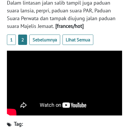
Dalam lintasan jalan salib tampil juga paduan
WN
suara lansia, perpri, paduan suara PAR, Paduan
BANTEN
Suara Perwata dan tampak diujung jalan paduan
suara Majelis Jemaat.
[frances/hot]
WN
NTT
1
2
Sebelumnya
Lihat Semua
WN
KEPRI
WN
PAPUA
WN
PAPUA
BARAT
WN
Tag:
RIAU