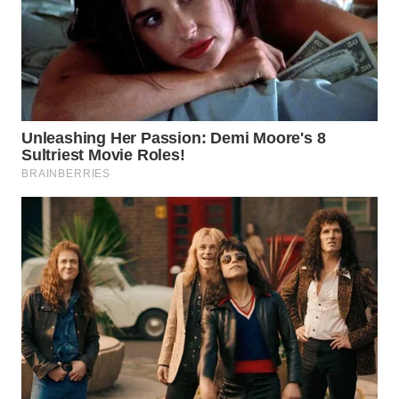
WN
INDRAMAYU
WN
KUNINGAN
WN
MAJALENGKA
WN
SUBANG
WN
SUKABUMI
WN
PURWAKARTA