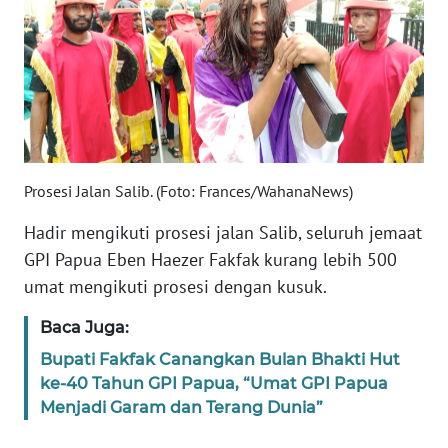
REDAKSI
KARIR
DISCLAIMER
Wahana
News
Prosesi Jalan Salib. (Foto: Frances/WahanaNews)
Regional
Hadir mengikuti prosesi jalan Salib, seluruh jemaat
GPI Papua Eben Haezer Fakfak kurang lebih 500
WN
SUMUT
umat mengikuti prosesi dengan kusuk.
Baca Juga:
WN
JAKARTA
Bupati Fakfak Canangkan Bulan Bhakti Hut
ke-40 Tahun GPI Papua, “Umat GPI Papua
WN
Menjadi Garam dan Terang Dunia”
JABAR