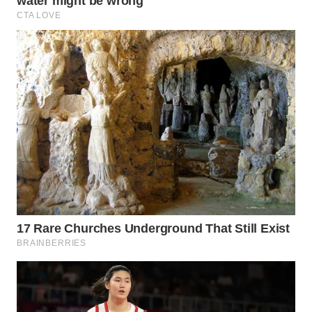
WN
MALUKU
WN
MALUT
WN
DAIRI
WN
DANAU
TOBA
WN
NIAS
WN
LANGKAT