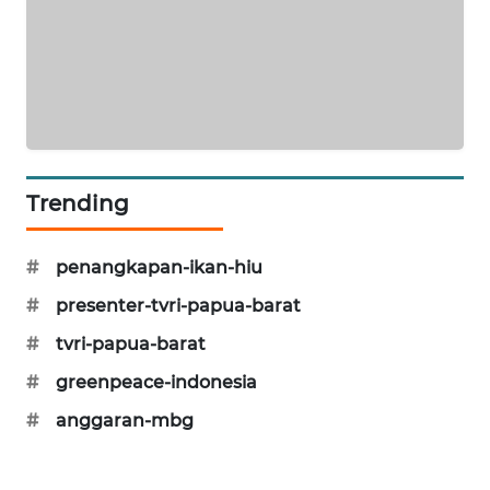
SIBARAGAS
NEWS
METRO
SIANTAR
NEWS
Trending
METRO
MEDAN
#
penangkapan-ikan-hiu
NEWS
#
presenter-tvri-papua-barat
METRO
#
tvri-papua-barat
JAKARTA
#
greenpeace-indonesia
NEWS
#
anggaran-mbg
KRT
NEWS