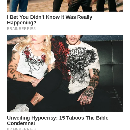
WN
PRIANGAN
TIMUR
WN
SEMARANG
WN
SOLO
WN
BOROBUDUR
WN
MADURA
WN
SURABAYA