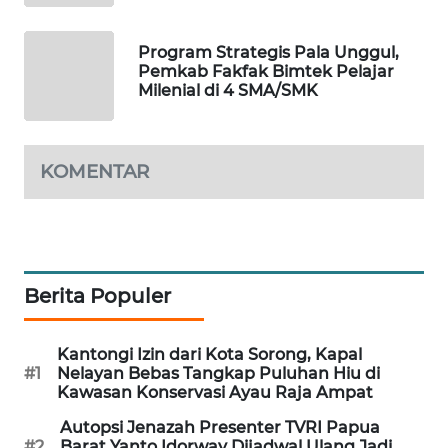
MAWAKA
Program Strategis Pala Unggul,
ID
Pemkab Fakfak Bimtek Pelajar
Milenial di 4 SMA/SMK
MARTABAT
NET
KOMENTAR
PLN
WATCH
MKLI
Berita Populer
LPKKI
Kantongi Izin dari Kota Sorong, Kapal
#1
Nelayan Bebas Tangkap Puluhan Hiu di
LKKI
Kawasan Konservasi Ayau Raja Ampat
Autopsi Jenazah Presenter TVRI Papua
KOPEKLIN
#2
Barat Yanto Idorway Dijadwal Ulang Jadi