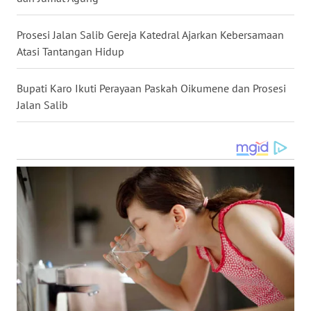
WN
Prosesi Jalan Salib Gereja Katedral Ajarkan Kebersamaan
NUSANTARA
Atasi Tantangan Hidup
WN
Bupati Karo Ikuti Perayaan Paskah Oikumene dan Prosesi
JOGJA
Jalan Salib
WN
JATIM
WN
BALI
WN
KALBAR
WN
KALTENG