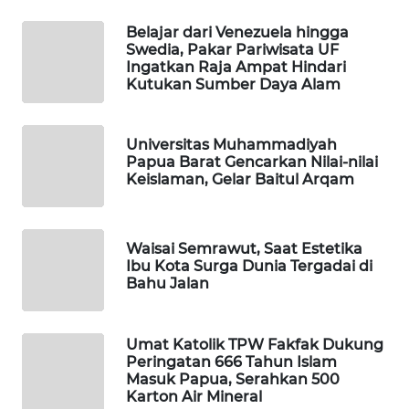
Belajar dari Venezuela hingga
WAHANA
Swedia, Pakar Pariwisata UF
DESA
Ingatkan Raja Ampat Hindari
WISATA
Kutukan Sumber Daya Alam
LAPAK
WAHANA
Universitas Muhammadiyah
Papua Barat Gencarkan Nilai-nilai
Keislaman, Gelar Baitul Arqam
Wahana
Network
Waisai Semrawut, Saat Estetika
KONSUMEN
Ibu Kota Surga Dunia Tergadai di
LISTRIK
Bahu Jalan
MASYARAKAT
KELISTRIKAN
Umat Katolik TPW Fakfak Dukung
Peringatan 666 Tahun Islam
Masuk Papua, Serahkan 500
WALINKI
Karton Air Mineral
ID