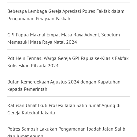
Beberapa Lembaga Gereja Apresiasi Polres Fakfak dalam
WN
Pengamanan Perayaan Paskah
BABEL
GPI Papua Maknai Empat Masa Raya Advent, Sebelum
WN
Memasuki Masa Raya Natal 2024
SUMBAR
Pdt Hein Termas: Warga Gereja GPI Papua se-Klasis Fakfak
WN
Sukseskan Pilkada 2024
SUMSEL
Bulan Kemerdekaan Agustus 2024 dengan Kapatuhan
WN
BENGKULU
kepada Pemerintah
WN
Ratusan Umat Ikuti Prosesi Jalan Salib Jumat Agung di
LAMPUNG
Gereja Katedral Jakarta
WN
Polres Samosir Lakukan Pengamanan Ibadah Jalan Salib
JATENG
dan Jumat Agung