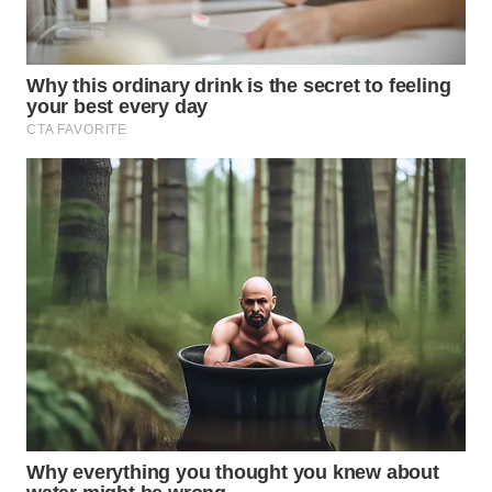
WN
KALTARA
WN
KALSEL
WN
KALTIM
WN
SULSEL
WN
GORONTALO
WN
SULUT