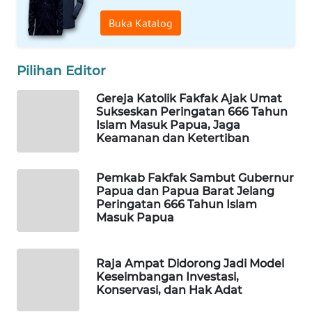
Buka Katalog
WAHANA
SPORT
Pilihan Editor
WAHANA
UMKM
Gereja Katolik Fakfak Ajak Umat
Sukseskan Peringatan 666 Tahun
Islam Masuk Papua, Jaga
WAHANA
Keamanan dan Ketertiban
SELEB
Pemkab Fakfak Sambut Gubernur
WAHANA
Papua dan Papua Barat Jelang
PERSONA
Peringatan 666 Tahun Islam
Masuk Papua
WAHANA
OTOMOTIF
Raja Ampat Didorong Jadi Model
Keseimbangan Investasi,
WAHANA
Konservasi, dan Hak Adat
HEALTH