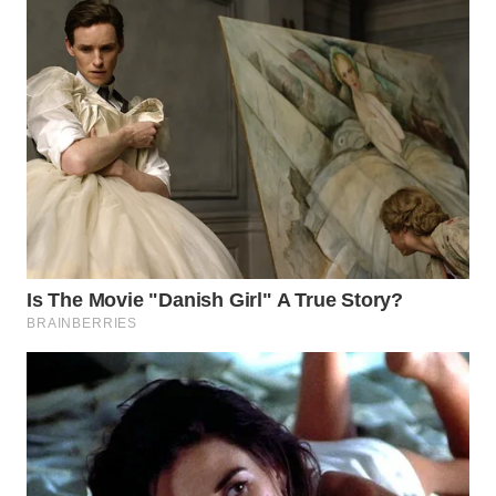
WN
SUMEDANG
WN
CIANJUR
WN
KEPULAUAN
SERIBU
WN
TANGERANG
WN
BINJAI
WN
CIREBON