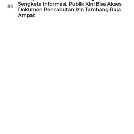
Sengketa Informasi, Publik Kini Bisa Akses
#5
Dokumen Pencabutan Izin Tambang Raja
WN
Ampat
BANTEN
WN
NTT
WN
KEPRI
WN
PAPUA
WN
PAPUA
BARAT
WN
RIAU