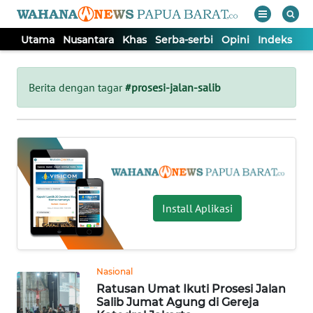
Utama
Nusantara
Khas
Serba-serbi
Opini
Indeks
WAHANA
Tutup
TV
Berita dengan tagar
#prosesi-jalan-salib
UTAMA
NUSANTARA
KHAS
Install Aplikasi
SERBA-
SERBI
Nasional
Ratusan Umat Ikuti Prosesi Jalan
OPINI
Salib Jumat Agung di Gereja