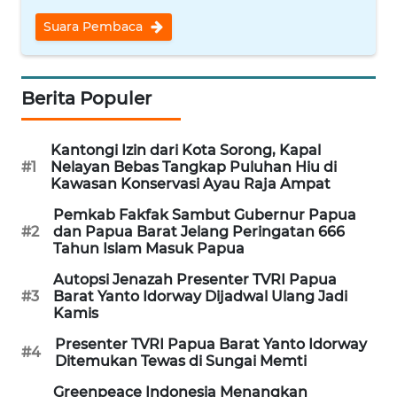
REDAKSI
Suara Pembaca
KARIR
Berita Populer
DISCLAIMER
Wahana
Kantongi Izin dari Kota Sorong, Kapal
News
#1
Nelayan Bebas Tangkap Puluhan Hiu di
Regional
Kawasan Konservasi Ayau Raja Ampat
Pemkab Fakfak Sambut Gubernur Papua
WN
#2
dan Papua Barat Jelang Peringatan 666
SUMUT
Tahun Islam Masuk Papua
Autopsi Jenazah Presenter TVRI Papua
WN
#3
Barat Yanto Idorway Dijadwal Ulang Jadi
Kamis
JAKARTA
Presenter TVRI Papua Barat Yanto Idorway
#4
WN
Ditemukan Tewas di Sungai Memti
JABAR
Greenpeace Indonesia Menangkan