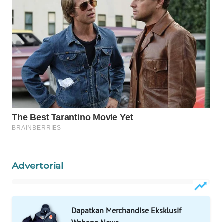
WAHANA
DESA
WISATA
LAPAK
WAHANA
Wahana
Network
KONSUMEN
LISTRIK
Advertorial
MASYARAKAT
KELISTRIKAN
Dapatkan Merchandise Eksklusif
WALINKI
ID
Wahana News