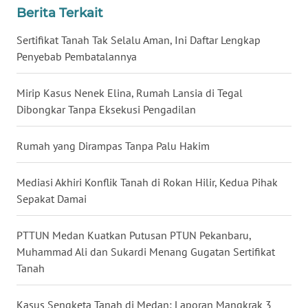
Berita Terkait
WN
Sertifikat Tanah Tak Selalu Aman, Ini Daftar Lengkap
KALTARA
Penyebab Pembatalannya
WN
KALSEL
Mirip Kasus Nenek Elina, Rumah Lansia di Tegal
Dibongkar Tanpa Eksekusi Pengadilan
WN
KALTIM
Rumah yang Dirampas Tanpa Palu Hakim
WN
Mediasi Akhiri Konflik Tanah di Rokan Hilir, Kedua Pihak
SULSEL
Sepakat Damai
WN
PTTUN Medan Kuatkan Putusan PTUN Pekanbaru,
GORONTALO
Muhammad Ali dan Sukardi Menang Gugatan Sertifikat
Tanah
WN
SULUT
Kasus Sengketa Tanah di Medan: Laporan Mangkrak 3