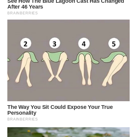
WN
TAPANULI
TENGAH
WN DELI
SERDANG
WN
TEBING
TINGGI
WN
PAKPAK
WN
KARAWANG
WN
BEKASI