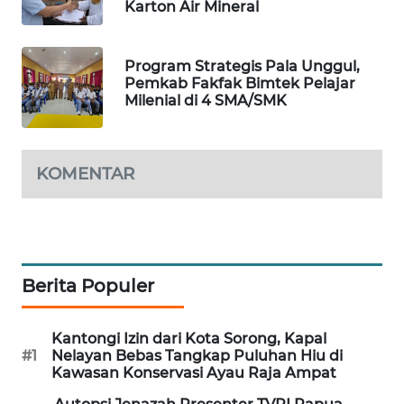
Karton Air Mineral
SIBARAGAS
NEWS
Program Strategis Pala Unggul,
Pemkab Fakfak Bimtek Pelajar
Milenial di 4 SMA/SMK
METRO
SIANTAR
NEWS
KOMENTAR
METRO
MEDAN
NEWS
METRO
Berita Populer
JAKARTA
NEWS
Kantongi Izin dari Kota Sorong, Kapal
#1
Nelayan Bebas Tangkap Puluhan Hiu di
KRT
Kawasan Konservasi Ayau Raja Ampat
NEWS