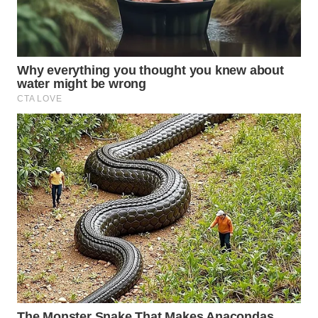
Wahana
Media
Group
WAHANA
NEWS
WAHANA
TANI
WAHANA
ADVOKAT
WAHANA
INFRASTRUKTUR
WAHANA
KONSUMEN