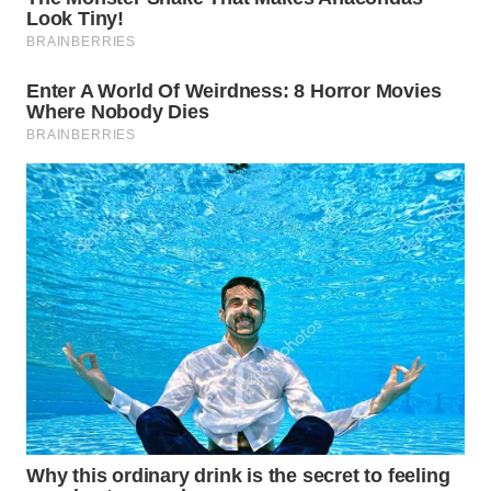
WAHANA
LISTRIK
WAHANA
TRAVEL
WAHANA
TV
WAHANANEWS
ID
WAHANANEWS
CO ID
WAHANANEWS
NET