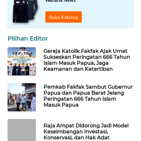
MAWAKA
Buka Katalog
ID
Pilihan Editor
MARTABAT
NET
Gereja Katolik Fakfak Ajak Umat
Sukseskan Peringatan 666 Tahun
PLN
Islam Masuk Papua, Jaga
Keamanan dan Ketertiban
WATCH
MKLI
Pemkab Fakfak Sambut Gubernur
Papua dan Papua Barat Jelang
Peringatan 666 Tahun Islam
LPKKI
Masuk Papua
LKKI
Raja Ampat Didorong Jadi Model
Keseimbangan Investasi,
KOPEKLIN
Konservasi, dan Hak Adat