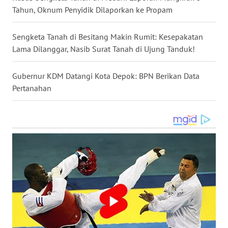
Tahun, Oknum Penyidik Dilaporkan ke Propam
WN
MALUKU
Sengketa Tanah di Besitang Makin Rumit: Kesepakatan
Lama Dilanggar, Nasib Surat Tanah di Ujung Tanduk!
WN
MALUT
Gubernur KDM Datangi Kota Depok: BPN Berikan Data
Pertanahan
WN
DAIRI
WN
DANAU
TOBA
WN
NIAS
WN
LANGKAT