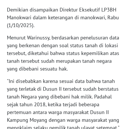
Demikian disampaikan Direktur Eksekutif LP3BH
WN
BANTEN
Manokwari dalam keterangan di manokwari, Rabu
(1/10/2025).
WN
NTT
Menurut Warinussy, berdasarkan penelusuran data
yang berkenan dengan soal status tanah di lokasi
WN
tersebut, diketahui bahwa status kepemilikan atas
KEPRI
tanah tersebut sudah merupakan tanah negara
yang dibebani sesuatu hak.
WN
PAPUA
"Ini disebabkan karena sesuai data bahwa tanah
yang terletak di Dusun II tersebut sudah berstatus
WN
tanah Negara yang dibebani hak milik. Padahal
PAPUA
sejak tahun 2018, ketika terjadi beberapa
BARAT
pertemuan antara warga masyarakat Dusun II
Kampung Moyang dengan warga masyarakat yang
WN
mengklaim selaku pemilik tanah ulayat setempat,"
RIAU