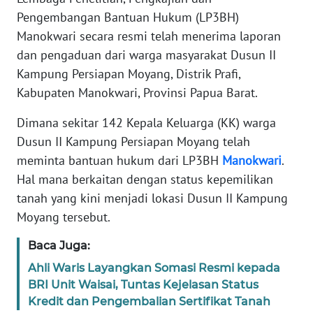
REDAKSI
Pengembangan Bantuan Hukum (LP3BH)
Manokwari secara resmi telah menerima laporan
KARIR
dan pengaduan dari warga masyarakat Dusun II
Kampung Persiapan Moyang, Distrik Prafi,
DISCLAIMER
Kabupaten Manokwari, Provinsi Papua Barat.
Wahana
Dimana sekitar 142 Kepala Keluarga (KK) warga
News
Dusun II Kampung Persiapan Moyang telah
Regional
meminta bantuan hukum dari LP3BH
Manokwari
.
Hal mana berkaitan dengan status kepemilikan
WN
SUMUT
tanah yang kini menjadi lokasi Dusun II Kampung
Moyang tersebut.
WN
Baca Juga:
JAKARTA
Ahli Waris Layangkan Somasi Resmi kepada
WN
BRI Unit Waisai, Tuntas Kejelasan Status
JABAR
Kredit dan Pengembalian Sertifikat Tanah