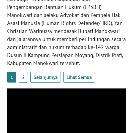
Pengembangan Bantuan Hukum (LP3BH)
WN
Manokwari dan selaku Advokat dan Pembela Hak
BABEL
Asasi Manusia (Human Rights Defender/HRD), Yan
Christian Warinussy mendesak Bupati Manokwari
WN
dan jajarannya untuk memberi perlindungan secara
SUMBAR
administratif dan hukum terhadap ke-142 warga
Dusun II Kampung Persiapan Moyang, Distrik Prafi,
WN
Kabupaten Manokwari tersebut.
SUMSEL
1
2
Selanjutnya
Lihat Semua
WN
BENGKULU
WN
LAMPUNG
WN
JATENG