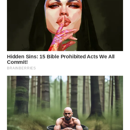
WN
NATUNA
WN
BINTAN
WN
MANDALIKA
WN
LIKUPANG
WN
LABUANBAJO
WN
BORNEO