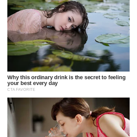
WN
BOGOR
WN
DEPOK
WN
TAPANULI
UTARA
WN
SAMOSIR
WN
PADANG
LAWAS