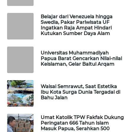
PORTAL
Belajar dari Venezuela hingga
KONSUMEN
Swedia, Pakar Pariwisata UF
Ingatkan Raja Ampat Hindari
FORWAMKI
Kutukan Sumber Daya Alam
ALPERKLINAS
Universitas Muhammadiyah
Papua Barat Gencarkan Nilai-nilai
FORJASIDA
Keislaman, Gelar Baitul Arqam
TAMBANG
NEWS
Waisai Semrawut, Saat Estetika
Ibu Kota Surga Dunia Tergadai di
Bahu Jalan
SITUNGIR
NEWS
Umat Katolik TPW Fakfak Dukung
Peringatan 666 Tahun Islam
SIDIKALANG
Masuk Papua, Serahkan 500
NEWS