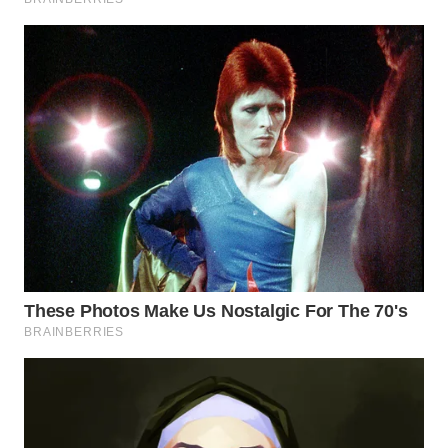
WN
PRIANGAN
TIMUR
WN
SEMARANG
WN
SOLO
WN
BOROBUDUR
WN
MADURA
WN
SURABAYA