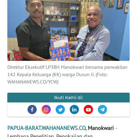
Informasi
INDEKS
BERITA
KONTAK
KAMI
INFO
Direktur Eksekutif LP3BH Manokwari bersama perwakilan
IKLAN
142 Kepala Keluarga (KK) warga Dusun II. (Foto:
WAHANANEWS.CO/YCW)
TENTANG
KAMI
Ikuti Kami di:
PEDOMAN
MEDIA
SIBER
PAPUA-BARAT.WAHANANEWS.CO
, Manokwari
-
Lembaga Penelitian, Pengkajian dan