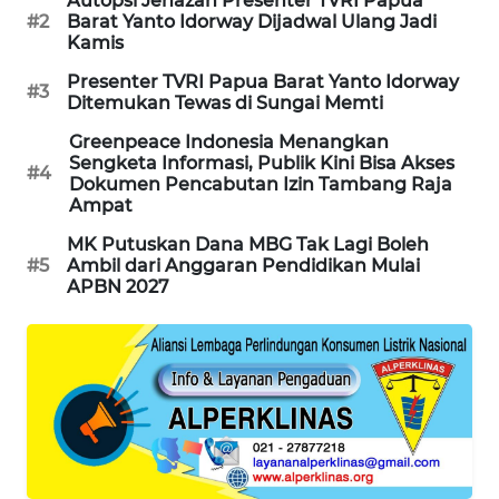
Autopsi Jenazah Presenter TVRI Papua
#2
Barat Yanto Idorway Dijadwal Ulang Jadi
KARING
Kamis
NEWS
Presenter TVRI Papua Barat Yanto Idorway
#3
Ditemukan Tewas di Sungai Memti
JURNAL
MARITIM
Greenpeace Indonesia Menangkan
Sengketa Informasi, Publik Kini Bisa Akses
#4
Dokumen Pencabutan Izin Tambang Raja
HUMBANG
Ampat
NEWS
MK Putuskan Dana MBG Tak Lagi Boleh
#5
Ambil dari Anggaran Pendidikan Mulai
GARONGGANG
APBN 2027
NEWS
FISUELRI
ID
ENERGI
NEWS