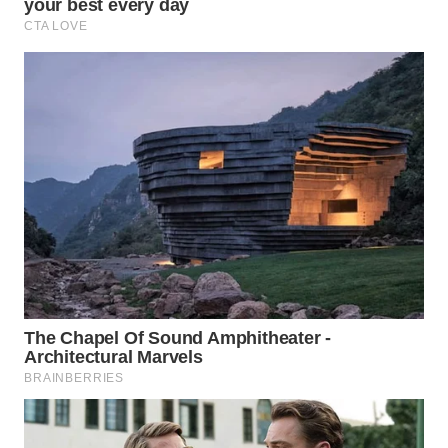
WAHANA
SPORT
WAHANA
UMKM
WAHANA
SELEB
WAHANA
PERSONA
WAHANA
OTOMOTIF
WAHANA
HEALTH