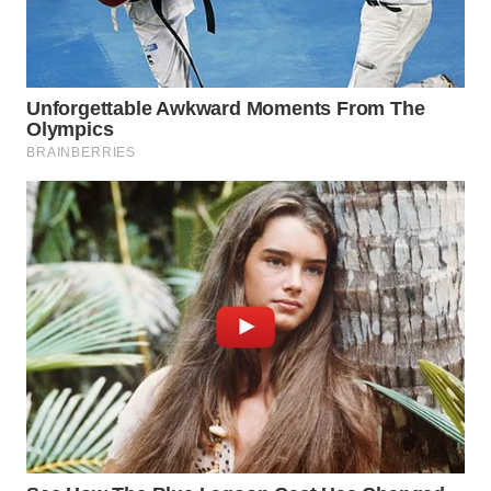
WN
TAPANULI
SELATAN
WN
TANJUNG
LESUNG
WN
KARO
WN
SIMALUNGUN
WN
LABUHANBATU