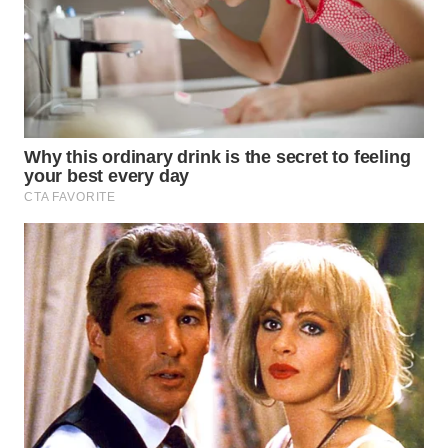
WN
SUMEDANG
WN
CIANJUR
WN
KEPULAUAN
SERIBU
WN
TANGERANG
WN
BINJAI
WN
CIREBON