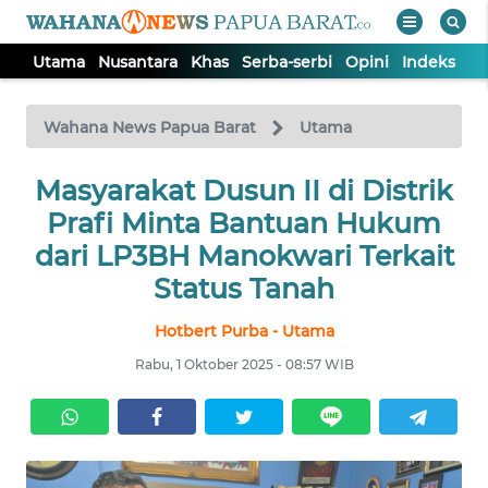
Utama
Nusantara
Khas
Serba-serbi
Opini
Indeks
WAHANA
Tutup
TV
Wahana News Papua Barat
Utama
UTAMA
Masyarakat Dusun II di Distrik
Prafi Minta Bantuan Hukum
NUSANTARA
dari LP3BH Manokwari Terkait
Status Tanah
KHAS
Hotbert Purba - Utama
Rabu, 1 Oktober 2025 - 08:57 WIB
SERBA-
SERBI
OPINI