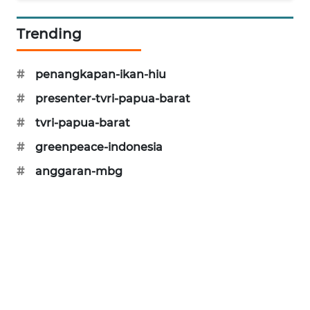
CILEUNGSI
NEWS
Trending
BERKAT
#
penangkapan-ikan-hiu
NEWS
#
presenter-tvri-papua-barat
BERAMPU
#
tvri-papua-barat
NEWS
#
greenpeace-indonesia
ANUGERAH
#
anggaran-mbg
NEWS
AKHLAK
ID
PERAPKI
NEWS