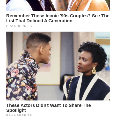
WN
INDRAMAYU
WN
KUNINGAN
WN
MAJALENGKA
WN
SUBANG
WN
SUKABUMI
WN
PURWAKARTA