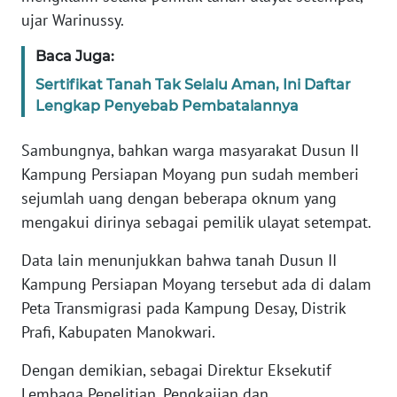
ujar Warinussy.
WN
Baca Juga:
SERAMBI
Sertifikat Tanah Tak Selalu Aman, Ini Daftar
Lengkap Penyebab Pembatalannya
WN
JAMBI
Sambungnya, bahkan warga masyarakat Dusun II
Kampung Persiapan Moyang pun sudah memberi
WN
SULTRA
sejumlah uang dengan beberapa oknum yang
mengakui dirinya sebagai pemilik ulayat setempat.
WN
Data lain menunjukkan bahwa tanah Dusun II
NTB
Kampung Persiapan Moyang tersebut ada di dalam
WN
Peta Transmigrasi pada Kampung Desay, Distrik
SULTENG
Prafi, Kabupaten Manokwari.
Dengan demikian, sebagai Direktur Eksekutif
WN
SULBAR
Lembaga Penelitian, Pengkajian dan